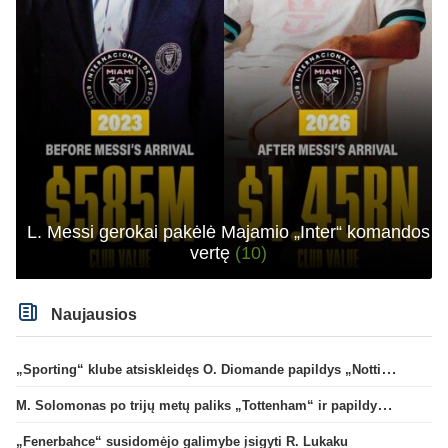
L. Messi gerokai pakėlė Majamio „Inter“ komandos
vertę
(10)
Naujausios
„Sporting“ klube atsiskleidęs O. Diomande papildys „Nottingham“ gretas
M. Solomonas po trijų metų paliks „Tottenham“ ir papildys „West Ham“ klubą
„Fenerbahce“ susidomėjo galimybe įsigyti R. Lukaku