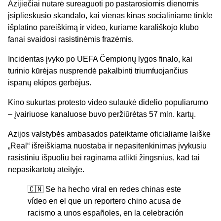
Azijiečiai nutarė sureaguoti po pastarosiomis dienomis
įsiplieskusio skandalo, kai vienas kinas socialiniame tinkle
išplatino pareiškimą ir video, kuriame karališkojo klubo
fanai svaidosi rasistinėmis frazėmis.
Incidentas įvyko po UEFA Čempionų lygos finalo, kai
turinio kūrėjas nusprendė pakalbinti triumfuojančius
ispanų ekipos gerbėjus.
Kino sukurtas protesto video sulaukė didelio populiarumo
– įvairiuose kanaluose buvo peržiūrėtas 57 mln. kartų.
Azijos valstybės ambasados pateiktame oficialiame laiške
„Real“ išreiškiama nuostaba ir nepasitenkinimas įvykusiu
rasistiniu išpuoliu bei raginama atlikti žingsnius, kad tai
nepasikartotų ateityje.
🇨🇳 Se ha hecho viral en redes chinas este
vídeo en el que un reportero chino acusa de
racismo a unos españoles, en la celebración