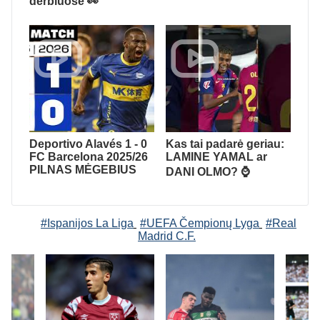
derbiuose 👀
Deportivo Alavés 1 - 0
Kas tai padarė geriau:
FC Barcelona 2025/26
LAMINE YAMAL ar
PILNAS MĖGEBIUS
DANI OLMO? ⌚️
#Ispanijos La Liga
#UEFA Čempionų Lyga
#Real
Madrid C.F.