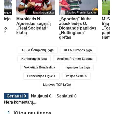
er League
Ispanijos La Liga
Anglijos Premier League
Ang
ailėjo
Marokietis N.
„Sporting“ klube
M. So
Aguerdas sugrįš į
atsiskleidęs O.
trijų 
savo
„Real Sociedad“
Diomande papildys
„Totte
sea“
klubą
„Nottingham“
papil
gretas
Ham“ 
UEFA Čempionų Lyga
UEFA Europos lyga
Konferencijų lyga
Anglijos Premier League
Vokietijos Bundesliga
Ispanijos La Liga
Prancūzijos Ligue 1
Italijos Serie A
Lietuvos TOP LYGA
Geriausi 0
Naujausi 0
Seniausi 0
Nėra komentarų...
Kitos naujienos