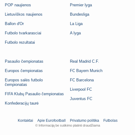
POP naujienos
Premier lyga
Lietuviškos naujienos
Bundesliga
Ballon d'Or
La Liga
Futbolo tvarkarasciai
A lyga
Futbolo rezultatai
Pasaulio čempionatas
Real Madrid C.F.
Europos čempionatas
FC Bayern Munich
Europos salės futbolo
FC Barcelona
čempionatas
Liverpool FC
FIFA Klubų Pasaulio čempionatas
Juventus FC
Konfederacijų taurė
Kontaktai
Apie Eurofootball
Privatumo politika
Futbolas
© Informaciją be sutikimo platinti draudžiama