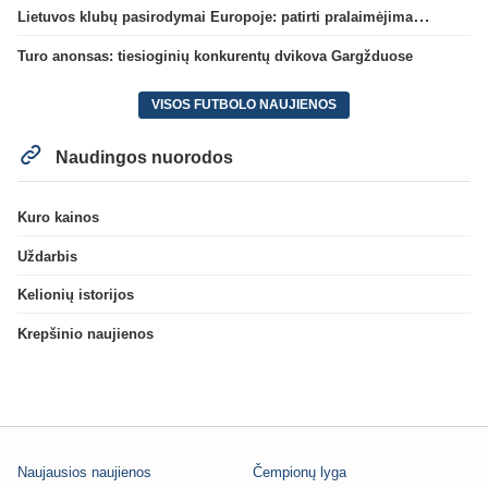
Lietuvos klubų pasirodymai Europoje: patirti pralaimėjimai Kroatijos atstovams
Turo anonsas: tiesioginių konkurentų dvikova Gargžduose
VISOS FUTBOLO NAUJIENOS
Naudingos nuorodos
Kuro kainos
Uždarbis
Kelionių istorijos
Krepšinio naujienos
Naujausios naujienos
Čempionų lyga