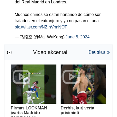
del Real Madrid en Londres.
Muchos chinos se están hartando de cómo son
tratados en el extranjero y ya no pasan ni una.
pic.twitter.com/NZlhVrmNOT
— 马悟空 (@Ma_WuKong)
June 5, 2024
Video akcentai
Daugiau
Pirmas LOOKMAN
Derbis, kurį verta
įvartis Madrido
prisiminti