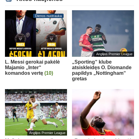
Dienos nuotrauka
Anglijos Premier League
L. Messi gerokai pakėlė
„Sporting“ klube
Majamio „Inter“
atsiskleidęs O. Diomande
komandos vertę
(10)
papildys „Nottingham“
gretas
Anglijos Premier League