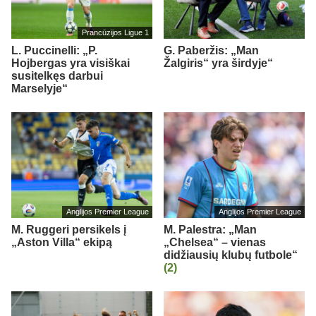
Prancūzijos Ligue 1
L. Puccinelli: „P.
G. Paberžis: „Man
Hojbergas yra visiškai
Žalgiris“ yra širdyje“
susitelkęs darbui
Marselyje“
Anglijos Premier League
Anglijos Premier League
M. Ruggeri persikels į
M. Palestra: „Man
„Aston Villa“ ekipą
„Chelsea“ – vienas
didžiausių klubų futbole“
(2)