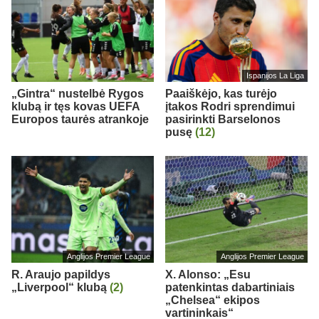
Ispanijos La Liga
„Gintra“ nustelbė Rygos
Paaiškėjo, kas turėjo
klubą ir tęs kovas UEFA
įtakos Rodri sprendimui
Europos taurės atrankoje
pasirinkti Barselonos
pusę
(12)
Anglijos Premier League
Anglijos Premier League
R. Araujo papildys
X. Alonso: „Esu
„Liverpool“ klubą
(2)
patenkintas dabartiniais
„Chelsea“ ekipos
vartininkais“