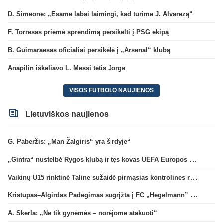
D. Simeone: „Esame labai laimingi, kad turime J. Alvarezą“
F. Torresas priėmė sprendimą persikelti į PSG ekipą
B. Guimaraesas oficialiai persikėlė į „Arsenal“ klubą
Anapilin iškeliavo L. Messi tėtis Jorge
VISOS FUTBOLO NAUJIENOS
Lietuviškos naujienos
G. Paberžis: „Man Žalgiris“ yra širdyje“
„Gintra“ nustelbė Rygos klubą ir tęs kovas UEFA Europos taurės atrankoje
Vaikinų U15 rinktinė Taline sužaidė pirmąsias kontrolines rungtynes
Kristupas–Algirdas Padegimas sugrįžta į FC „Hegelmann” B sudėtį
A. Skerla: „Ne tik gynėmės – norėjome atakuoti“