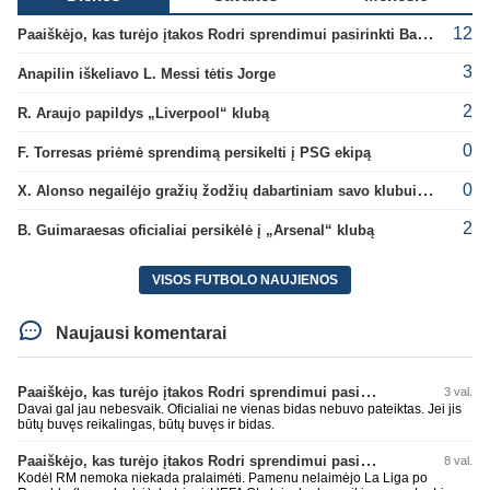
12
Paaiškėjo, kas turėjo įtakos Rodri sprendimui pasirinkti Barselonos pusę
3
Anapilin iškeliavo L. Messi tėtis Jorge
2
R. Araujo papildys „Liverpool“ klubą
0
F. Torresas priėmė sprendimą persikelti į PSG ekipą
0
X. Alonso negailėjo gražių žodžių dabartiniam savo klubui „Chelsea“
2
B. Guimaraesas oficialiai persikėlė į „Arsenal“ klubą
VISOS FUTBOLO NAUJIENOS
Naujausi komentarai
Paaiškėjo, kas turėjo įtakos Rodri sprendimui pasirinkti Barselonos pusę
3 val.
Davai gal jau nebesvaik. Oficialiai ne vienas bidas nebuvo pateiktas. Jei jis
būtų buvęs reikalingas, būtų buvęs ir bidas.
Paaiškėjo, kas turėjo įtakos Rodri sprendimui pasirinkti Barselonos pusę
8 val.
Kodėl RM nemoka niekada pralaimėti. Pamenu nelaimėjo La Liga po