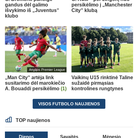
gandus dėl galimo
persikėlimo į „Manchester
išvykimo iš „Juventus“
City“ klubą
klubo
Anglijos Premier League
„Man City“ artėja link
Vaikinų U15 rinktinė Taline
susitarimo dėl marokiečio
sužaidė pirmąsias
A. Bouaddi persikėlimo
(1)
kontrolines rungtynes
VISOS FUTBOLO NAUJIENOS
TOP naujienos
Dienos
Savaitės
Mėnesio