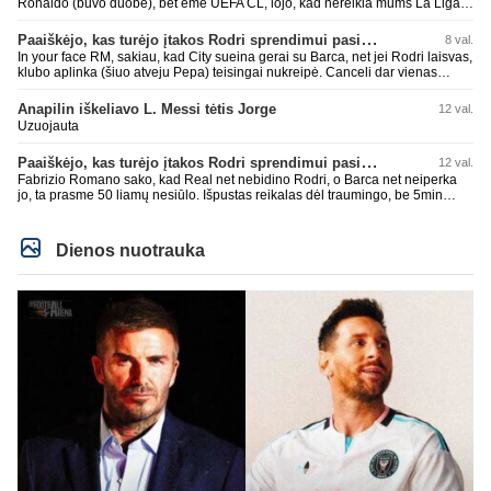
Ronaldo (buvo duobė), bet ėmė UEFA CL, lojo, kad nereikia mums La Liga,
kaip n metų nepasisekė laimėti dar tada Benzema lyg užmetė, kad nori
laimėti La Liga. Dabar vėl gavo nuo Barcos ir Rodri ateina ne pas juos, vėl
Paaiškėjo, kas turėjo įtakos Rodri sprendimui pasirinkti Barselonos pusę
8 val.
nereikia mums jo, senas ir t.t. Gal davai vyriškai priimkit tuos pralaimėjimus
In your face RM, sakiau, kad City sueina gerai su Barca, net jei Rodri laisvas,
be kvailų nereikia, nenorim ir t.t.
klubo aplinka (šiuo atveju Pepa) teisingai nukreipė. Canceli dar vienas
buves Rodri bendraklubis, bus įdomus sezonas. Abu apsipirko neblogai.
Super
Anapilin iškeliavo L. Messi tėtis Jorge
12 val.
Uzuojauta
Paaiškėjo, kas turėjo įtakos Rodri sprendimui pasirinkti Barselonos pusę
12 val.
Fabrizio Romano sako, kad Real net nebidino Rodri, o Barca net neiperka
jo, ta prasme 50 liamų nesiūlo. Išpustas reikalas dėl traumingo, be 5min
dieduko.
Dienos nuotrauka