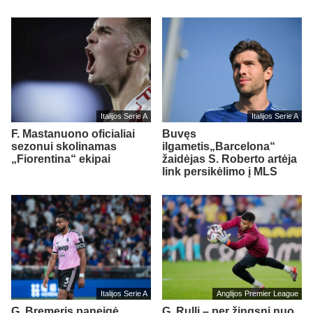
Italijos Serie A
Italijos Serie A
F. Mastanuono oficialiai
Buvęs
sezonui skolinamas
ilgametis„Barcelona“
„Fiorentina“ ekipai
žaidėjas S. Roberto artėja
link persikėlimo į MLS
Italijos Serie A
Anglijos Premier League
G. Bremeris paneigė
G. Rulli – per žingsnį nuo