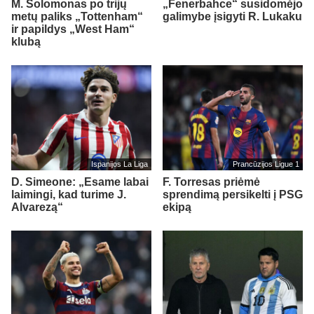
M. Solomonas po trijų
„Fenerbahce“ susidomėjo
metų paliks „Tottenham“
galimybe įsigyti R. Lukaku
ir papildys „West Ham“
klubą
Ispanijos La Liga
Prancūzijos Ligue 1
D. Simeone: „Esame labai
F. Torresas priėmė
laimingi, kad turime J.
sprendimą persikelti į PSG
Alvarezą“
ekipą