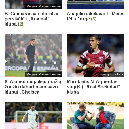
Anglijos Premier League
B. Guimaraesas oficialiai
Anapilin iškeliavo L. Messi
persikėlė į „Arsenal“
tėtis Jorge
(3)
klubą
(2)
Anglijos Premier League
Ispanijos La Liga
X. Alonso negailėjo gražių
Marokietis N. Aguerdas
žodžių dabartiniam savo
sugrįš į „Real Sociedad“
klubui „Chelsea“
klubą