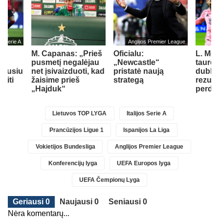
jos Serie A
Anglijos Premier League
M. Capanas: „Prieš
Oficialu:
L. Mes
su
pusmetį negalėjau
„Newcastle“
taurėj
idusiu
net įsivaizduoti, kad
pristatė naują
dubliu 
siti
žaisime prieš
strategą
rezult
„Hajduk“
perda
Lietuvos TOP LYGA
Italijos Serie A
Prancūzijos Ligue 1
Ispanijos La Liga
Vokietijos Bundesliga
Anglijos Premier League
Konferencijų lyga
UEFA Europos lyga
UEFA Čempionų Lyga
Geriausi 0
Naujausi 0
Seniausi 0
Nėra komentarų...