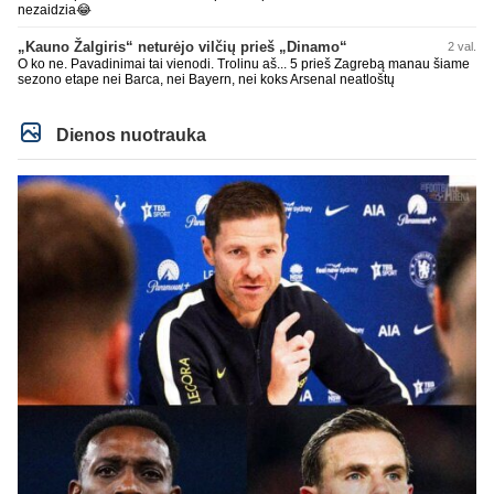
nezaidzia😂
„Kauno Žalgiris“ neturėjo vilčių prieš „Dinamo“
2 val.
O ko ne. Pavadinimai tai vienodi. Trolinu aš... 5 prieš Zagrebą manau šiame
sezono etape nei Barca, nei Bayern, nei koks Arsenal neatloštų
Dienos nuotrauka