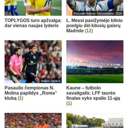
Pasaulio futbolo čempionatas 2026
TOPLYGOS turo apžvalga:
L. Messi pasižymėjo kilniu
dar vienas naujas lyderis
poelgiu dėl kilusių gaisrų
Madride
(12)
Italijos Serie A
Pasaulio čempionas N.
Kaune – futbolo
Molina papildys „Roma“
savaitgalis: LFF taurės
klubą
(1)
finalas vyks spalio 11-ąją
(1)