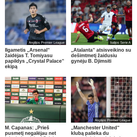
Anglijos Premier League
Italijos Serie A
Ilgametis „Arsenal“
„Atalanta“ atsisveikino su
žaidėjas T. Tomiyasu
dešimtmetį žaidusiu
papildys „Crystal Palace“
gynėju B. Djimsiti
ekipą
Anglijos Premier League
M. Capanas: „Prieš
„Manchester United“
pusmetį negalėjau net
klubą palieka du