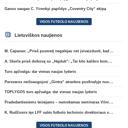
Ganos saugas C. Yirenkyi papildys „Coventry City“ ekipą
VISOS FUTBOLO NAUJIENOS
Lietuviškos naujienos
M. Capanas: „Prieš pusmetį negalėjau net įsivaizduoti, kad žaisime prieš „Hajduk“
A. Skerla prieš dvikovą su „Hajduk“: „Tai kito kalibro komanda“
Turo apžvalga: dar vienas naujas lyderis
Persvaros neišsaugojusi „Gintra“ atrankos pusfinalyje nusileido Škotijos čempionėms
TOPLYGOS turo apžvalga: dar vienas naujas lyderis
Pradedantiesiems teisėjams – nemokamas seminaras Vilniuje šį penktadienį
K. Rudžionis tęs LFF salės futbolo techninio direktoriaus veiklą
VISOS FUTBOLO NAUJIENOS