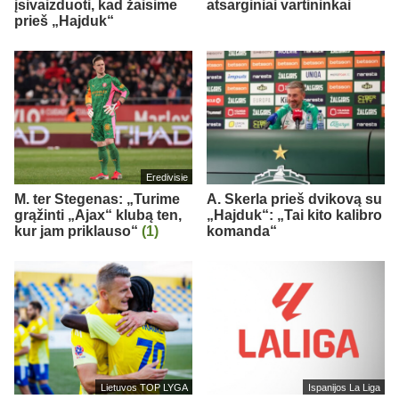
įsivaizduoti, kad žaisime
atsarginiai vartininkai
prieš „Hajduk“
Eredivisie
M. ter Stegenas: „Turime
A. Skerla prieš dvikovą su
grąžinti „Ajax“ klubą ten,
„Hajduk“: „Tai kito kalibro
kur jam priklauso“
(1)
komanda“
Lietuvos TOP LYGA
Ispanijos La Liga