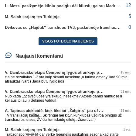
12
L. Messi pasižymėjo kilniu poelgiu dėl kilusių gaisrų Madride
5
M. Salah karjerą tęs Turkijoje
0
Dvikovas su „Hajduk“ transliuos TV3, paskutinėje transliacijoje – nauji rekordai
VISOS FUTBOLO NAUJIENOS
Naujausi komentarai
V. Dambrausko ekipa Čempionų lygos atrankoje patyrė skaudžią nesėkmę
15 min.
cia ne rezultatas 1-2 yra kaip skaudi nesekme ,o turima omeny ,kad 90 min
atsauktas ivartis ,tada butu lygiosios
V. Dambrausko ekipa Čempionų lygos atrankoje patyrė skaudžią nesėkmę
31 min.
Nuo kada 1:2 svečiuose yra skaudi nesėkmė? Atbels danus namuose ir
keliaus toliau :) Sėkmės Valdui!
A. Tapinas atskleidė, kiek tiksliai „Žalgiris“ jau uždirbo iš UEFA premijų
33 min.
TV transliacijų kaštai... Skirtingai nei kitur, kur klubas uždirba pinigus už
transliacijos teises, ŽV čia turi išlaidų eilutę.. Žiauruva :)
M. Salah karjerą tęs Turkijoje
1 val.
Trabzonspor😂😂😂 dar verke lepunelis paskutinis sezona kad starte