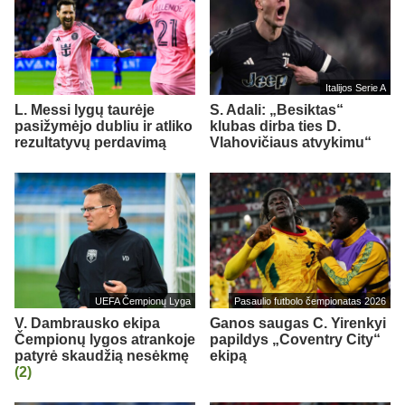
Italijos Serie A
L. Messi lygų taurėje
S. Adali: „Besiktas“
pasižymėjo dubliu ir atliko
klubas dirba ties D.
rezultatyvų perdavimą
Vlahovičiaus atvykimu“
UEFA Čempionų Lyga
Pasaulio futbolo čempionatas 2026
V. Dambrausko ekipa
Ganos saugas C. Yirenkyi
Čempionų lygos atrankoje
papildys „Coventry City“
patyrė skaudžią nesėkmę
ekipą
(2)