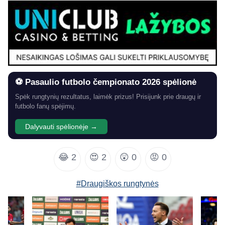
⚽ Pasaulio futbolo čempionato 2026 spėlionė
Spėk rungtynių rezultatus, laimėk prizus! Prisijunk prie draugų ir
futbolo fanų spėjimų.
Dalyvauti spėlionėje →
😂
2
😍
2
😲
0
😡
0
#Draugiškos rungtynės