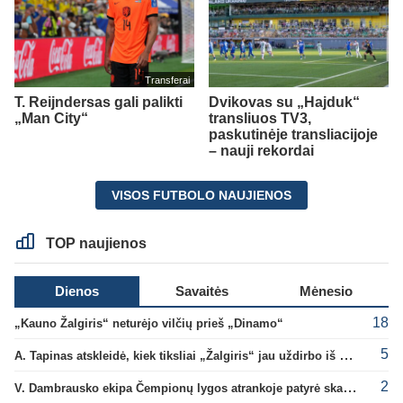
Transferai
T. Reijndersas gali palikti
Dvikovas su „Hajduk“
„Man City“
transliuos TV3,
paskutinėje transliacijoje
– nauji rekordai
VISOS FUTBOLO NAUJIENOS
TOP naujienos
Dienos
Savaitės
Mėnesio
18
„Kauno Žalgiris“ neturėjo vilčių prieš „Dinamo“
5
A. Tapinas atskleidė, kiek tiksliai „Žalgiris“ jau uždirbo iš UEFA premijų
2
V. Dambrausko ekipa Čempionų lygos atrankoje patyrė skaudžią nesėkmę