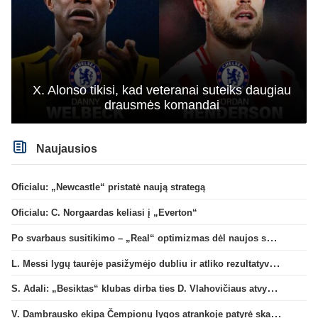
X. Alonso tikisi, kad veteranai suteiks daugiau
drausmės komandai
Naujausios
Oficialu: „Newcastle“ pristatė naują strategą
Oficialu: C. Norgaardas keliasi į „Everton“
Po svarbaus susitikimo – „Real“ optimizmas dėl naujos sutarties su Viniciumi
L. Messi lygų taurėje pasižymėjo dubliu ir atliko rezultatyvų perdavimą
S. Adali: „Besiktas“ klubas dirba ties D. Vlahovičiaus atvykimu“
V. Dambrausko ekipa Čempionų lygos atrankoje patyrė skaudžią nesėkmę