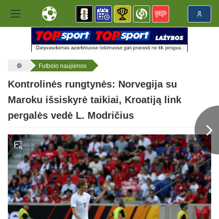
Futbolo naujienos
Kontrolinės rungtynės: Norvegija su
Maroku išsiskyrė taikiai, Kroatiją link
pergalės vedė L. Modričius