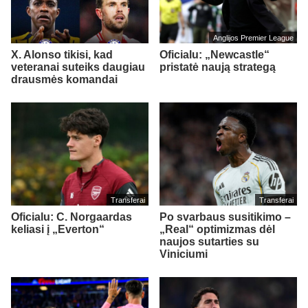
Anglijos Premier League
X. Alonso tikisi, kad
Oficialu: „Newcastle“
veteranai suteiks daugiau
pristatė naują strategą
drausmės komandai
Transferai
Transferai
Oficialu: C. Norgaardas
Po svarbaus susitikimo –
keliasi į „Everton“
„Real“ optimizmas dėl
naujos sutarties su
Viniciumi