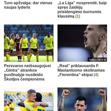
Turo apžvalga: dar vienas
„La Liga“ nusprendė, kaip
naujas lyderis
spręs žaidėjų
prisidengimo burnomis
klausimą
(1)
Italijos Serie A
Persvaros neišsaugojusi
„Real“ priklausantis F.
„Gintra“ atrankos
Mastantuono skolinamas
pusfinalyje nusileido
„Fiorentina“ ekipai
(4)
Škotijos čempionėms