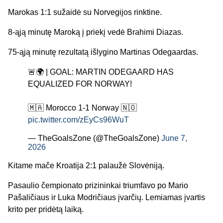
Marokas 1:1 sužaidė su Norvegijos rinktine.
8-ąją minutę Maroką į priekį vedė Brahimi Diazas.
75-ąją minutę rezultatą išlygino Martinas Odegaardas.
🚨🌍 | GOAL: MARTIN ODEGAARD HAS
EQUALIZED FOR NORWAY!
🇲🇦 Morocco 1-1 Norway 🇳🇴
pic.twitter.com/zEyCs96WuT
— TheGoalsZone (@TheGoalsZone)
June 7,
2026
Kitame mače Kroatija 2:1 palaužė Slovėniją.
Pasaulio čempionato prizininkai triumfavo po Mario
Pašaličiaus ir Luka Modričiaus įvarčių. Lemiamas įvartis
krito per pridėtą laiką.