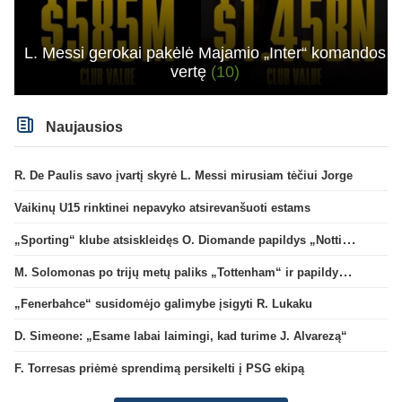
L. Messi gerokai pakėlė Majamio „Inter“ komandos
vertę
(10)
Naujausios
R. De Paulis savo įvartį skyrė L. Messi mirusiam tėčiui Jorge
Vaikinų U15 rinktinei nepavyko atsirevanšuoti estams
„Sporting“ klube atsiskleidęs O. Diomande papildys „Nottingham“ gretas
M. Solomonas po trijų metų paliks „Tottenham“ ir papildys „West Ham“ klubą
„Fenerbahce“ susidomėjo galimybe įsigyti R. Lukaku
D. Simeone: „Esame labai laimingi, kad turime J. Alvarezą“
F. Torresas priėmė sprendimą persikelti į PSG ekipą