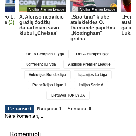
Anglijos Premier League
Anglijos Premier League
iavo L.
X. Alonso negailėjo
„Sporting“ klube
„Fene
orge
(3)
gražių žodžių
atsiskleidęs O.
susid
dabartiniam savo
Diomande papildys
galimy
klubui „Chelsea“
„Nottingham“
Lukak
gretas
UEFA Čempionų Lyga
UEFA Europos lyga
Konferencijų lyga
Anglijos Premier League
Vokietijos Bundesliga
Ispanijos La Liga
Prancūzijos Ligue 1
Italijos Serie A
Lietuvos TOP LYGA
Geriausi 0
Naujausi 0
Seniausi 0
Nėra komentarų...
Komentuoti