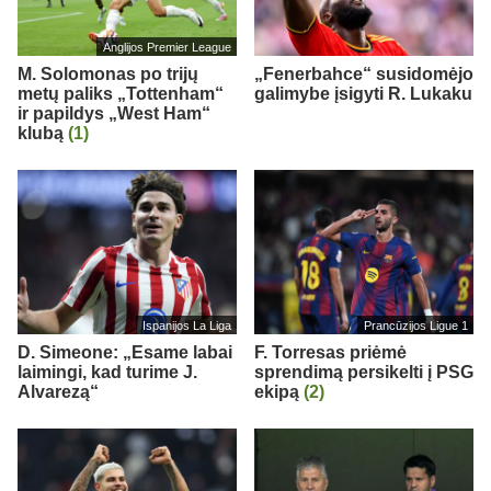
Anglijos Premier League
M. Solomonas po trijų
„Fenerbahce“ susidomėjo
metų paliks „Tottenham“
galimybe įsigyti R. Lukaku
ir papildys „West Ham“
klubą
(1)
Ispanijos La Liga
Prancūzijos Ligue 1
D. Simeone: „Esame labai
F. Torresas priėmė
laimingi, kad turime J.
sprendimą persikelti į PSG
Alvarezą“
ekipą
(2)