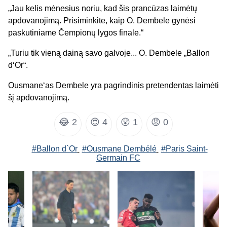
„Jau kelis mėnesius noriu, kad šis prancūzas laimėtų
apdovanojimą. Prisiminkite, kaip O. Dembele gynėsi
paskutiniame Čempionų lygos finale.“
„Turiu tik vieną dainą savo galvoje... O. Dembele „Ballon
d‘Or“.
Ousmane‘as Dembele yra pagrindinis pretendentas laimėti
šį apdovanojimą.
😂
2
😍
4
😲
1
😡
0
#Ballon d`Or
#Ousmane Dembélé
#Paris Saint-
Germain FC