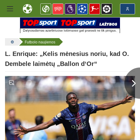
Futbolo naujienos
L. Enrique: „Kelis mėnesius noriu, kad O.
Dembele laimėtų „Ballon d‘Or“