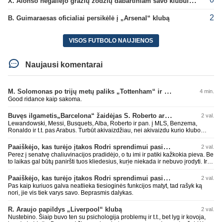
X. Alonso negailėjo gražių žodžių dabartiniam savo klubui „Chelsea“
2
B. Guimaraesas oficialiai persikėlė į „Arsenal“ klubą
VISOS FUTBOLO NAUJIENOS
Naujausi komentarai
M. Solomonas po trijų metų paliks „Tottenham“ ir papildys „West Ham“ klubą
4 min.
Good ridance kaip sakoma.
Buvęs ilgametis„Barcelona“ žaidėjas S. Roberto artėja link persikėlimo į MLS
2 val.
Lewandowski, Messi, Busquets, Alba, Roberto ir pan. į MLS, Benzema,
Ronaldo ir t.t. pas Arabus. Turbūt akivaizdžiau, nei akivaizdu kurio klubo
žaidėjų labiai myli pinigėlius, o ne žaidimą. Gal todėl ir tų laimėjimų
paskutiniu me tu ne tiek daug.
Paaiškėjo, kas turėjo įtakos Rodri sprendimui pasirinkti Barselonos pusę
2 val.
Perez į senatvę chaliuvinacijos pradidėjo, o tu imi ir patiki kažkokia pieva. Be
to laikas gal būtų paniršti tuos kliedesius, kurie niekada ir nebuvo įrodyti. Ir
nepamiršti kaip pačius palaikė 90% teisėjų. Šiki į ant kitų, nors patys mėšle
esat. Kažkaip ne skaniai kvepia. RM todėl ir yra vienas nekenčiamiausių
Paaiškėjo, kas turėjo įtakos Rodri sprendimui pasirinkti Barselonos pusę
2 val.
daugumos fanų klubas, nes pastoviai verke ir verkia kažkokius kliedesius.
Pas kaip kuriuos galva neatlieka tiesioginės funkcijos matyt, tad rašyk ką
Remktis ne kažkokio Perezo kliedesiais, o faktais.
nori, jie vis tiek varys savo. Beprasmis dalykas.
R. Araujo papildys „Liverpool“ klubą
2 val.
Nustebino. Šiaip buvo ten su psichologija problemų ir t.t., bet lyg ir kovoja,