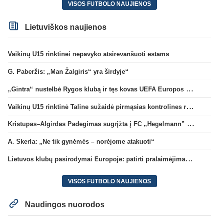
VISOS FUTBOLO NAUJIENOS
Lietuviškos naujienos
Vaikinų U15 rinktinei nepavyko atsirevanšuoti estams
G. Paberžis: „Man Žalgiris“ yra širdyje“
„Gintra“ nustelbė Rygos klubą ir tęs kovas UEFA Europos taurės atrankoje
Vaikinų U15 rinktinė Taline sužaidė pirmąsias kontrolines rungtynes
Kristupas–Algirdas Padegimas sugrįžta į FC „Hegelmann” B sudėtį
A. Skerla: „Ne tik gynėmės – norėjome atakuoti“
Lietuvos klubų pasirodymai Europoje: patirti pralaimėjimai Kroatijos atstovams
VISOS FUTBOLO NAUJIENOS
Naudingos nuorodos