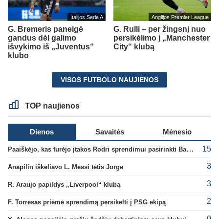
Italijos Serie A
Anglijos Premier League
G. Bremeris paneigė
G. Rulli – per žingsnį nuo
gandus dėl galimo
persikėlimo į „Manchester
išvykimo iš „Juventus“
City“ klubą
klubo
VISOS FUTBOLO NAUJIENOS
TOP naujienos
Dienos
Savaitės
Mėnesio
15
Paaiškėjo, kas turėjo įtakos Rodri sprendimui pasirinkti Barselonos pusę
3
Anapilin iškeliavo L. Messi tėtis Jorge
3
R. Araujo papildys „Liverpool“ klubą
2
F. Torresas priėmė sprendimą persikelti į PSG ekipą
0