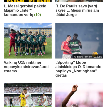
L. Messi gerokai pakėlė
R. De Paulis savo įvartį
Majamio „Inter“
skyrė L. Messi mirusiam
komandos vertę
(10)
tėčiui Jorge
Anglijos Premier League
Vaikinų U15 rinktinei
„Sporting“ klube
nepavyko atsirevanšuoti
atsiskleidęs O. Diomande
estams
papildys „Nottingham“
gretas