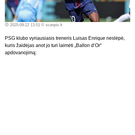
2025-09-22 13:51
© scanpix.lt
PSG klubo vyriausiasis treneris Luisas Enrique neslėpė,
kuris žaidėjas anot jo turi laimėti „Ballon d‘Or“
apdovanojimą: