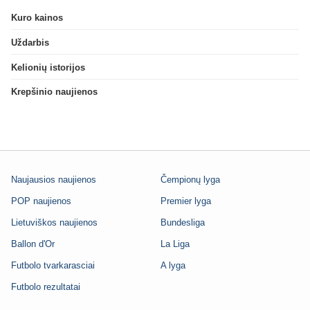
Kuro kainos
Uždarbis
Kelionių istorijos
Krepšinio naujienos
Naujausios naujienos
Čempionų lyga
POP naujienos
Premier lyga
Lietuviškos naujienos
Bundesliga
Ballon d'Or
La Liga
Futbolo tvarkarasciai
A lyga
Futbolo rezultatai