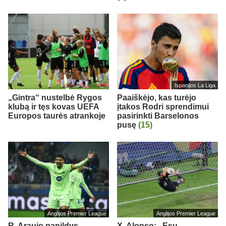
Ispanijos La Liga
„Gintra“ nustelbė Rygos
Paaiškėjo, kas turėjo
klubą ir tęs kovas UEFA
įtakos Rodri sprendimui
Europos taurės atrankoje
pasirinkti Barselonos
pusę
(15)
Anglijos Premier League
Anglijos Premier League
R. Araujo papildys
X. Alonso: „Esu