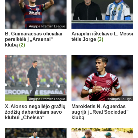
Anglijos Premier League
B. Guimaraesas oficialiai
Anapilin iškeliavo L. Messi
persikėlė į „Arsenal“
tėtis Jorge
(3)
klubą
(2)
Anglijos Premier League
Ispanijos La Liga
X. Alonso negailėjo gražių
Marokietis N. Aguerdas
žodžių dabartiniam savo
sugrįš į „Real Sociedad“
klubui „Chelsea“
klubą