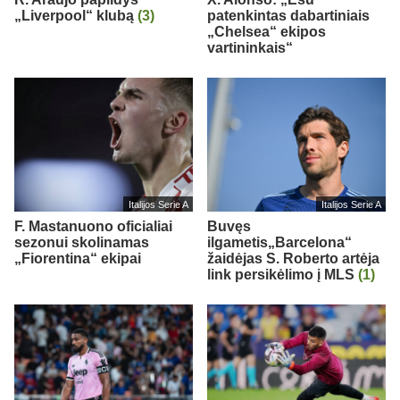
„Liverpool“ klubą
(3)
patenkintas dabartiniais
„Chelsea“ ekipos
vartininkais“
Italijos Serie A
Italijos Serie A
F. Mastanuono oficialiai
Buvęs
sezonui skolinamas
ilgametis„Barcelona“
„Fiorentina“ ekipai
žaidėjas S. Roberto artėja
link persikėlimo į MLS
(1)