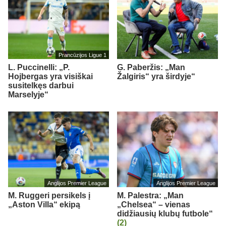
Prancūzijos Ligue 1
L. Puccinelli: „P.
G. Paberžis: „Man
Hojbergas yra visiškai
Žalgiris“ yra širdyje“
susitelkęs darbui
Marselyje“
Anglijos Premier League
Anglijos Premier League
M. Ruggeri persikels į
M. Palestra: „Man
„Aston Villa“ ekipą
„Chelsea“ – vienas
didžiausių klubų futbole“
(2)