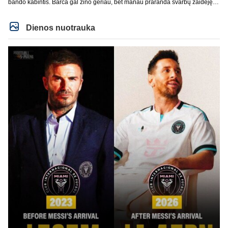
bando kabintis. Barca gal žino geriau, bet manau praranda svarbų žaidėję.
Duobių būna pas visus. Jau Rashford paleido, Ter Stegen su Inaki Pena
paleido, čia dabar dar vienas. Įdomiai Deco tvarkosi ir Hansi Flick formuoja
sudėtį. Rezultatai nėra tragiški, anaiptol yra teigiamų žingsnių. Bet UEFA CL
Dienos nuotrauka
nelaimimas, praeitais metais jau Copa del Rey pralaimėtas ir pan. Jau
praeitais metais neteko gynybos vieno iš ramščių. RM kaip tik pasistiprino.
Cucurrlla bus siaubas manau Real komandoje. Kažkaip man atrodo vėl bus
gynyboje ne kažkas.