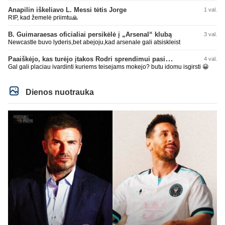
Anapilin iškeliavo L. Messi tėtis Jorge
1 val.
RIP, kad žemelė priimtu🙏
B. Guimaraesas oficialiai persikėlė į „Arsenal“ klubą
3 val.
Newcastle buvo lyderis,bet abejoju,kad arsenale gali atsiskleist
Paaiškėjo, kas turėjo įtakos Rodri sprendimui pasirinkti Barselonos pusę
4 val.
Gal gali placiau ivardinti kuriems teisejams mokejo? butu idomu isgirsti 😀
Dienos nuotrauka