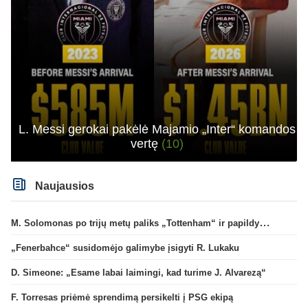
L. Messi gerokai pakėlė Majamio „Inter“ komandos
vertę
(10)
Naujausios
M. Solomonas po trijų metų paliks „Tottenham“ ir papildys „West Ham“ klubą
„Fenerbahce“ susidomėjo galimybe įsigyti R. Lukaku
D. Simeone: „Esame labai laimingi, kad turime J. Alvarezą“
F. Torresas priėmė sprendimą persikelti į PSG ekipą