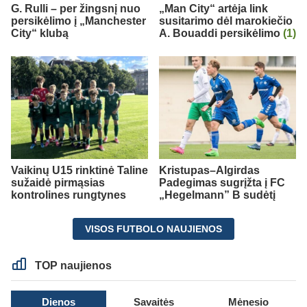
G. Rulli – per žingsnį nuo
„Man City“ artėja link
persikėlimo į „Manchester
susitarimo dėl marokiečio
City“ klubą
A. Bouaddi persikėlimo
(1)
Vaikinų U15 rinktinė Taline
Kristupas–Algirdas
sužaidė pirmąsias
Padegimas sugrįžta į FC
kontrolines rungtynes
„Hegelmann” B sudėtį
VISOS FUTBOLO NAUJIENOS
TOP naujienos
Dienos
Savaitės
Mėnesio