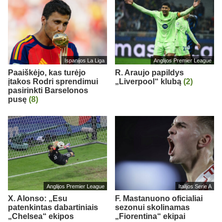
Ispanijos La Liga
Anglijos Premier League
Paaiškėjo, kas turėjo
R. Araujo papildys
įtakos Rodri sprendimui
„Liverpool“ klubą
(2)
pasirinkti Barselonos
pusę
(8)
Anglijos Premier League
Italijos Serie A
X. Alonso: „Esu
F. Mastanuono oficialiai
patenkintas dabartiniais
sezonui skolinamas
„Chelsea“ ekipos
„Fiorentina“ ekipai