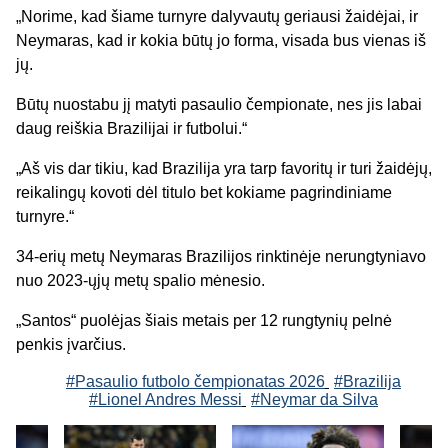
„Norime, kad šiame turnyre dalyvautų geriausi žaidėjai, ir
Neymaras, kad ir kokia būtų jo forma, visada bus vienas iš
jų.
Būtų nuostabu jį matyti pasaulio čempionate, nes jis labai
daug reiškia Brazilijai ir futbolui.“
„Aš vis dar tikiu, kad Brazilija yra tarp favoritų ir turi žaidėjų,
reikalingų kovoti dėl titulo bet kokiame pagrindiniame
turnyre.“
34-erių metų Neymaras Brazilijos rinktinėje nerungtyniavo
nuo 2023-ųjų metų spalio mėnesio.
„Santos“ puolėjas šiais metais per 12 rungtynių pelnė
penkis įvarčius.
#Pasaulio futbolo čempionatas 2026
#Brazilija
#Lionel Andres Messi
#Neymar da Silva