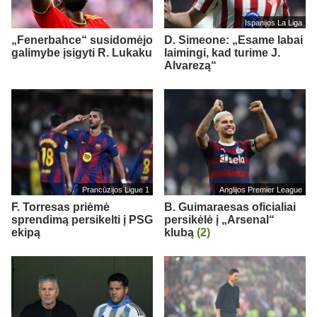
Ispanijos La Liga
„Fenerbahce“ susidomėjo
D. Simeone: „Esame labai
galimybe įsigyti R. Lukaku
laimingi, kad turime J.
Alvarezą“
Prancūzijos Ligue 1
Anglijos Premier League
F. Torresas priėmė
B. Guimaraesas oficialiai
sprendimą persikelti į PSG
persikėlė į „Arsenal“
ekipą
klubą
(2)