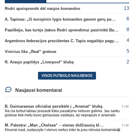
13
Rodri apsisprendė dėl naujos komandos
6
A. Tapinas: „Iš europinio lygio komandos gavom gerų pamokų“
8
Paaiškėjo, kas turėjo įtakos Rodri sprendimui pasirinkti Barselonos pusę
4
Argentinos federacijos prezidentas C. Tapia negailėjo pagyrų G. Infantino
5
Vinicius liks „Real“ gretose
2
R. Araujo papildys „Liverpool“ klubą
VISOS FUTBOLO NAUJIENOS
Naujausi komentarai
B. Guimaraesas oficialiai persikėlė į „Arsenal“ klubą
1 val.
Na cia turbut labiau prasauti tokiu pasakymu nebuvo galima. Jau sarku
gretose tiek metu buvo geriausias zaidejas, tai neprapuls ir arsenale.
M. Palestra: „Man „Chelsea“ – vienas didžiausių klubų futbole“
1 val.
Klounai east, sudauzytu I vienus vartus inter ta jusu mirusia komanda😀