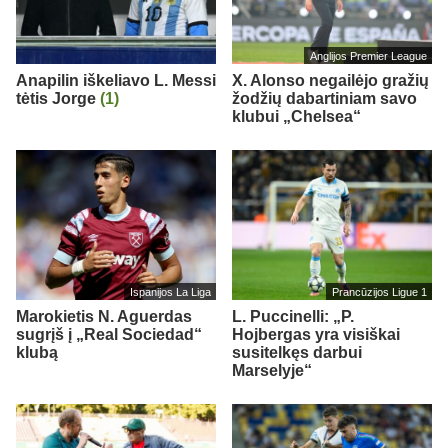
Anglijos Premier League
Anapilin iškeliavo L. Messi
X. Alonso negailėjo gražių
tėtis Jorge
(1)
žodžių dabartiniam savo
klubui „Chelsea“
Ispanijos La Liga
Prancūzijos Ligue 1
Marokietis N. Aguerdas
L. Puccinelli: „P.
sugrįš į „Real Sociedad“
Hojbergas yra visiškai
klubą
susitelkęs darbui
Marselyje“