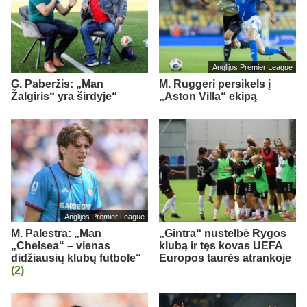
Anglijos Premier League
G. Paberžis: „Man
M. Ruggeri persikels į
Žalgiris“ yra širdyje“
„Aston Villa“ ekipą
Anglijos Premier League
M. Palestra: „Man
„Gintra“ nustelbė Rygos
„Chelsea“ – vienas
klubą ir tęs kovas UEFA
didžiausių klubų futbole“
Europos taurės atrankoje
(2)