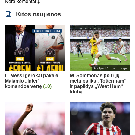
Nėra komentarų...
Kitos naujienos
Dienos nuotrauka
Anglijos Premier League
L. Messi gerokai pakėlė
M. Solomonas po trijų
Majamio „Inter“
metų paliks „Tottenham“
komandos vertę
(10)
ir papildys „West Ham“
klubą