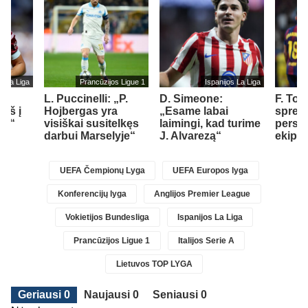
s La Liga
Prancūzijos Ligue 1
Ispanijos La Liga
L. Puccinelli: „P.
D. Simeone:
F. Tor
įš į
Hojbergas yra
„Esame labai
spren
ad“
visiškai susitelkęs
laimingi, kad turime
persik
darbui Marselyje“
J. Alvarezą“
ekipą
UEFA Čempionų Lyga
UEFA Europos lyga
Konferencijų lyga
Anglijos Premier League
Vokietijos Bundesliga
Ispanijos La Liga
Prancūzijos Ligue 1
Italijos Serie A
Lietuvos TOP LYGA
Geriausi 0
Naujausi 0
Seniausi 0