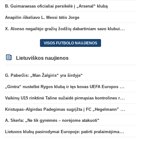
B. Guimaraesas oficialiai persikėlė į „Arsenal“ klubą
Anapilin iškeliavo L. Messi tėtis Jorge
X. Alonso negailėjo gražių žodžių dabartiniam savo klubui „Chelsea“
VISOS FUTBOLO NAUJIENOS
Lietuviškos naujienos
G. Paberžis: „Man Žalgiris“ yra širdyje“
„Gintra“ nustelbė Rygos klubą ir tęs kovas UEFA Europos taurės atrankoje
Vaikinų U15 rinktinė Taline sužaidė pirmąsias kontrolines rungtynes
Kristupas–Algirdas Padegimas sugrįžta į FC „Hegelmann” B sudėtį
A. Skerla: „Ne tik gynėmės – norėjome atakuoti“
Lietuvos klubų pasirodymai Europoje: patirti pralaimėjimai Kroatijos atstovams