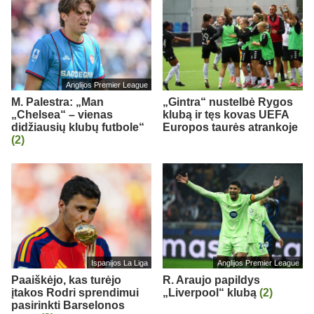
Anglijos Premier League
M. Palestra: „Man
„Gintra“ nustelbė Rygos
„Chelsea“ – vienas
klubą ir tęs kovas UEFA
didžiausių klubų futbole“
Europos taurės atrankoje
(2)
Ispanijos La Liga
Anglijos Premier League
Paaiškėjo, kas turėjo
R. Araujo papildys
įtakos Rodri sprendimui
„Liverpool“ klubą
(2)
pasirinkti Barselonos