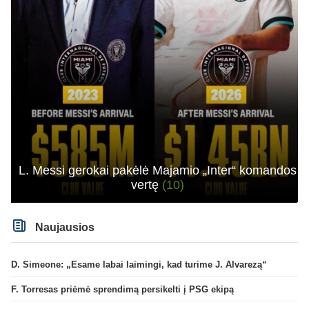
L. Messi gerokai pakėlė Majamio „Inter“ komandos
vertę
(10)
Naujausios
D. Simeone: „Esame labai laimingi, kad turime J. Alvarezą“
F. Torresas priėmė sprendimą persikelti į PSG ekipą