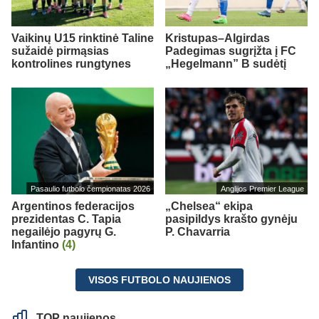
Vaikinų U15 rinktinė Taline
Kristupas–Algirdas
sužaidė pirmąsias
Padegimas sugrįžta į FC
kontrolines rungtynes
„Hegelmann” B sudėtį
Pasaulio futbolo čempionatas 2026
Anglijos Premier League
Argentinos federacijos
„Chelsea“ ekipa
prezidentas C. Tapia
pasipildys krašto gynėju
negailėjo pagyrų G.
P. Chavarria
Infantino
(4)
VISOS FUTBOLO NAUJIENOS
TOP naujienos