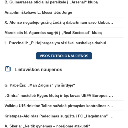
B. Guimaraesas oficialiai persikėlė į „Arsenal“ klubą
Anapilin iškeliavo L. Messi tėtis Jorge
X. Alonso negailėjo gražių žodžių dabartiniam savo klubui „Chelsea“
Marokietis N. Aguerdas sugrįš į „Real Sociedad“ klubą
L. Puccinelli: „P. Hojbergas yra visiškai susitelkęs darbui Marselyje“
VISOS FUTBOLO NAUJIENOS
Lietuviškos naujienos
G. Paberžis: „Man Žalgiris“ yra širdyje“
„Gintra“ nustelbė Rygos klubą ir tęs kovas UEFA Europos taurės atrankoje
Vaikinų U15 rinktinė Taline sužaidė pirmąsias kontrolines rungtynes
Kristupas–Algirdas Padegimas sugrįžta į FC „Hegelmann” B sudėtį
A. Skerla: „Ne tik gynėmės – norėjome atakuoti“