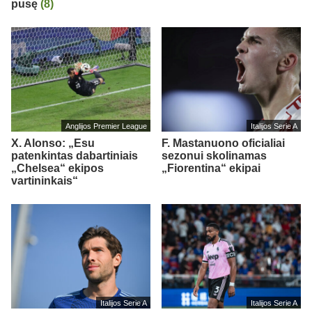
pusę
(8)
Anglijos Premier League
Italijos Serie A
X. Alonso: „Esu
F. Mastanuono oficialiai
patenkintas dabartiniais
sezonui skolinamas
„Chelsea“ ekipos
„Fiorentina“ ekipai
vartininkais“
Italijos Serie A
Italijos Serie A