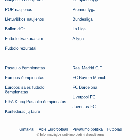
POP naujienos
Premier lyga
Lietuviškos naujienos
Bundesliga
Ballon d'Or
La Liga
Futbolo tvarkarasciai
A lyga
Futbolo rezultatai
Pasaulio čempionatas
Real Madrid C.F.
Europos čempionatas
FC Bayern Munich
Europos salės futbolo
FC Barcelona
čempionatas
Liverpool FC
FIFA Klubų Pasaulio čempionatas
Juventus FC
Konfederacijų taurė
Kontaktai
Apie Eurofootball
Privatumo politika
Futbolas
© Informaciją be sutikimo platinti draudžiama