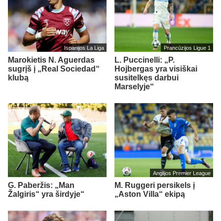
Ispanijos La Liga
Prancūzijos Ligue 1
Marokietis N. Aguerdas
L. Puccinelli: „P.
sugrįš į „Real Sociedad“
Hojbergas yra visiškai
klubą
susitelkęs darbui
Marselyje“
Anglijos Premier League
G. Paberžis: „Man
M. Ruggeri persikels į
Žalgiris“ yra širdyje“
„Aston Villa“ ekipą