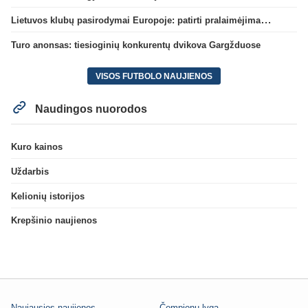
Lietuvos klubų pasirodymai Europoje: patirti pralaimėjimai Kroatijos atstovams
Turo anonsas: tiesioginių konkurentų dvikova Gargžduose
VISOS FUTBOLO NAUJIENOS
Naudingos nuorodos
Kuro kainos
Uždarbis
Kelionių istorijos
Krepšinio naujienos
Naujausios naujienos
Čempionų lyga