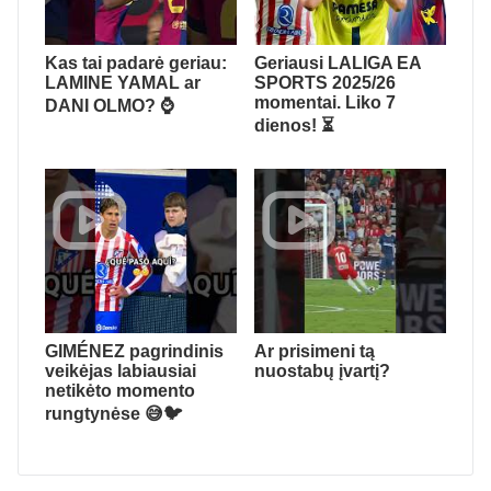
Kas tai padarė geriau:
Geriausi LALIGA EA
LAMINE YAMAL ar
SPORTS 2025/26
momentai. Liko 7
DANI OLMO? ⌚️
dienos! ⏳
GIMÉNEZ pagrindinis
Ar prisimeni tą
veikėjas labiausiai
nuostabų įvartį?
netikėto momento
rungtynėse 😅🐦