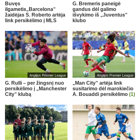
Buvęs
G. Bremeris paneigė
ilgametis„Barcelona“
gandus dėl galimo
žaidėjas S. Roberto artėja
išvykimo iš „Juventus“
link persikėlimo į MLS
klubo
Anglijos Premier League
Anglijos Premier League
G. Rulli – per žingsnį nuo
„Man City“ artėja link
persikėlimo į „Manchester
susitarimo dėl marokiečio
City“ klubą
A. Bouaddi persikėlimo
(1)