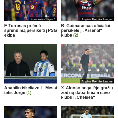
Prancūzijos Ligue 1
Anglijos Premier League
F. Torresas priėmė
B. Guimaraesas oficialiai
sprendimą persikelti į PSG
persikėlė į „Arsenal“
ekipą
klubą
(2)
Anglijos Premier League
Anapilin iškeliavo L. Messi
X. Alonso negailėjo gražių
tėtis Jorge
(1)
žodžių dabartiniam savo
klubui „Chelsea“