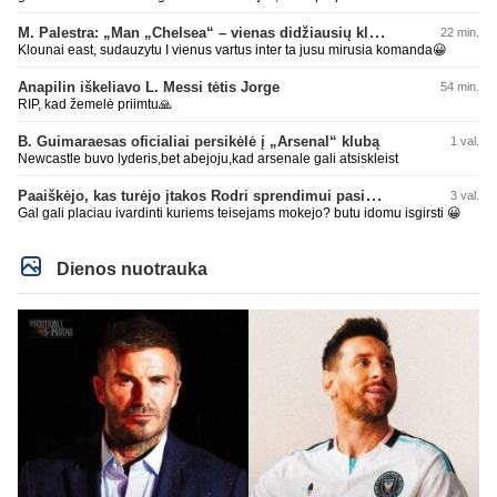
M. Palestra: „Man „Chelsea“ – vienas didžiausių klubų futbole“
22 min.
Klounai east, sudauzytu I vienus vartus inter ta jusu mirusia komanda😀
Anapilin iškeliavo L. Messi tėtis Jorge
54 min.
RIP, kad žemelė priimtu🙏
B. Guimaraesas oficialiai persikėlė į „Arsenal“ klubą
1 val.
Newcastle buvo lyderis,bet abejoju,kad arsenale gali atsiskleist
Paaiškėjo, kas turėjo įtakos Rodri sprendimui pasirinkti Barselonos pusę
3 val.
Gal gali placiau ivardinti kuriems teisejams mokejo? butu idomu isgirsti 😀
Dienos nuotrauka