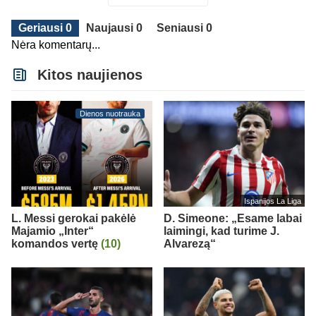
Geriausi 0
Naujausi 0
Seniausi 0
Nėra komentarų...
Kitos naujienos
Dienos nuotrauka
Ispanijos La Liga
L. Messi gerokai pakėlė
D. Simeone: „Esame labai
Majamio „Inter“
laimingi, kad turime J.
komandos vertę
(10)
Alvarezą“