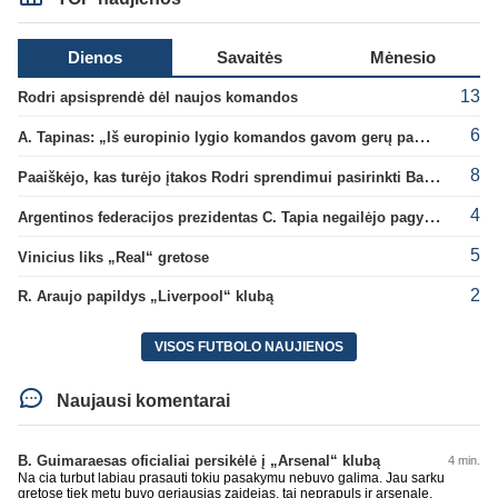
Dienos
Savaitės
Mėnesio
13
Rodri apsisprendė dėl naujos komandos
6
A. Tapinas: „Iš europinio lygio komandos gavom gerų pamokų“
8
Paaiškėjo, kas turėjo įtakos Rodri sprendimui pasirinkti Barselonos pusę
4
Argentinos federacijos prezidentas C. Tapia negailėjo pagyrų G. Infantino
5
Vinicius liks „Real“ gretose
2
R. Araujo papildys „Liverpool“ klubą
VISOS FUTBOLO NAUJIENOS
Naujausi komentarai
B. Guimaraesas oficialiai persikėlė į „Arsenal“ klubą
4 min.
Na cia turbut labiau prasauti tokiu pasakymu nebuvo galima. Jau sarku
gretose tiek metu buvo geriausias zaidejas, tai neprapuls ir arsenale.