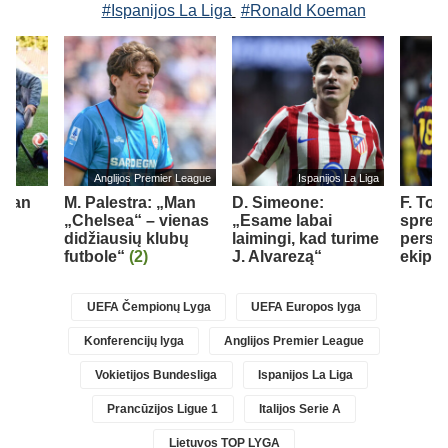
#Ispanijos La Liga
#Ronald Koeman
Anglijos Premier League
Ispanijos La Liga
„Man
M. Palestra: „Man
D. Simeone:
F. Tor
„Chelsea“ – vienas
„Esame labai
spren
didžiausių klubų
laimingi, kad turime
persik
futbole“
(2)
J. Alvarezą“
ekipą
UEFA Čempionų Lyga
UEFA Europos lyga
Konferencijų lyga
Anglijos Premier League
Vokietijos Bundesliga
Ispanijos La Liga
Prancūzijos Ligue 1
Italijos Serie A
Lietuvos TOP LYGA