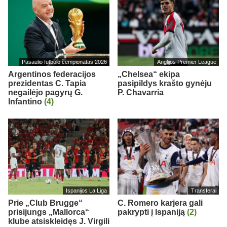
Pasaulio futbolo čempionatas 2026
Anglijos Premier League
Argentinos federacijos
„Chelsea“ ekipa
prezidentas C. Tapia
pasipildys krašto gynėju
negailėjo pagyrų G.
P. Chavarria
Infantino
(4)
Ispanijos La Liga
Transferai
Prie „Club Brugge“
C. Romero karjera gali
prisijungs „Mallorca“
pakrypti į Ispaniją
(2)
klube atsiskleidęs J. Virgili