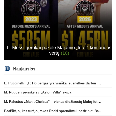
L. Messi gerokai pakėlė Majamio „Inter“ komandos
vertę
(10)
Naujausios
L. Puccinelli: „P. Hojbergas yra visiškai susitelkęs darbui Marselyje“
M. Ruggeri persikels į „Aston Villa“ ekipą
M. Palestra: „Man „Chelsea“ – vienas didžiausių klubų futbole“
Paaiškėjo, kas turėjo įtakos Rodri sprendimui pasirinkti Barselonos pusę