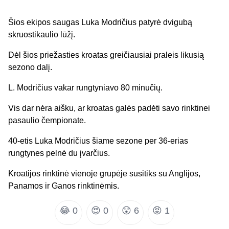
Šios ekipos saugas Luka Modričius patyrė dvigubą
skruostikaulio lūžį.
Dėl šios priežasties kroatas greičiausiai praleis likusią
sezono dalį.
L. Modričius vakar rungtyniavo 80 minučių.
Vis dar nėra aišku, ar kroatas galės padėti savo rinktinei
pasaulio čempionate.
40-etis Luka Modričius šiame sezone per 36-erias
rungtynes pelnė du įvarčius.
Kroatijos rinktinė vienoje grupėje susitiks su Anglijos,
Panamos ir Ganos rinktinėmis.
😂
0
😍
0
😲
6
😡
1