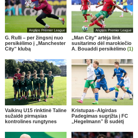
Anglijos Premier League
Anglijos Premier League
G. Rulli – per žingsnį nuo
„Man City“ artėja link
persikėlimo į „Manchester
susitarimo dėl marokiečio
City“ klubą
A. Bouaddi persikėlimo
(1)
Vaikinų U15 rinktinė Taline
Kristupas–Algirdas
sužaidė pirmąsias
Padegimas sugrįžta į FC
kontrolines rungtynes
„Hegelmann” B sudėtį