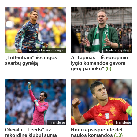
Anglijos Premier League
Konferencijų lyga
„Tottenham“ išsaugos
A. Tapinas: „Iš europinio
svarbų gynėją
lygio komandos gavom
gerų pamokų“
(6)
Transferai
Transferai
Oficialu: „Leeds“ už
Rodri apsisprendė dėl
rekordinę klubui sumą
naujos komandos
(13)