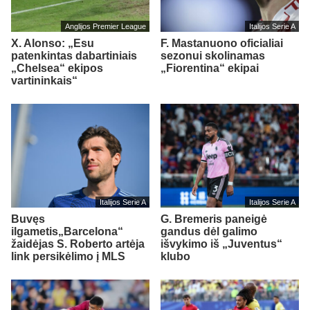
Anglijos Premier League
Italijos Serie A
X. Alonso: „Esu
F. Mastanuono oficialiai
patenkintas dabartiniais
sezonui skolinamas
„Chelsea“ ekipos
„Fiorentina“ ekipai
vartininkais“
Italijos Serie A
Italijos Serie A
Buvęs
G. Bremeris paneigė
ilgametis„Barcelona“
gandus dėl galimo
žaidėjas S. Roberto artėja
išvykimo iš „Juventus“
link persikėlimo į MLS
klubo