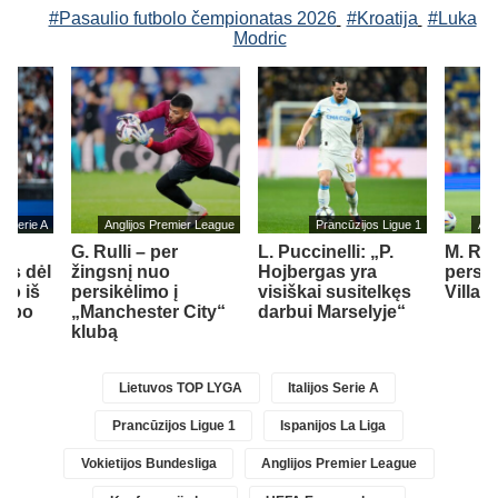
#Pasaulio futbolo čempionatas 2026
#Kroatija
#Luka
Modric
jos Serie A
Anglijos Premier League
Prancūzijos Ligue 1
Ang
G. Rulli – per
L. Puccinelli: „P.
M. Ru
us dėl
žingsnį nuo
Hojbergas yra
persik
mo iš
persikėlimo į
visiškai susitelkęs
Villa“
lubo
„Manchester City“
darbui Marselyje“
klubą
Lietuvos TOP LYGA
Italijos Serie A
Prancūzijos Ligue 1
Ispanijos La Liga
Vokietijos Bundesliga
Anglijos Premier League