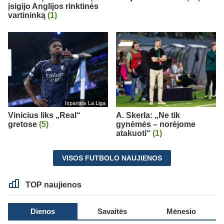
įsigijo Anglijos rinktinės
vartininką
(1)
Ispanijos La Liga
Vinicius liks „Real“
A. Skerla: „Ne tik
gretose
(5)
gynėmės – norėjome
atakuoti“
(1)
VISOS FUTBOLO NAUJIENOS
TOP naujienos
Dienos
Savaitės
Mėnesio