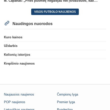
M. Capanas: „Prieš pusmetį negalėjau net įsivaizduoti, kad žaisime prieš „Hajduk“
VISOS FUTBOLO NAUJIENOS
Naudingos nuorodos
Kuro kainos
Uždarbis
Kelionių istorijos
Krepšinio naujienos
Naujausios naujienos
Čempionų lyga
POP naujienos
Premier lyga
Lietuviškos naujienos
Bundesliga