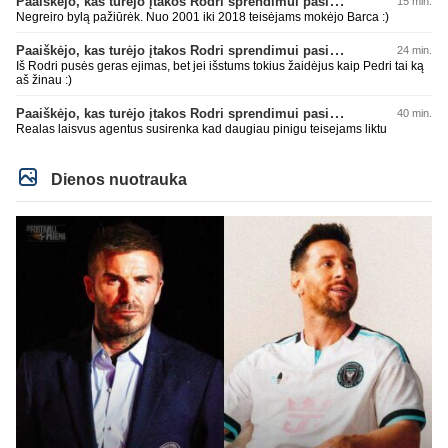
Paaiškėjo, kas turėjo įtakos Rodri sprendimui pasirinkti Barselonos pusę
15 min.
Negreiro bylą pažiūrėk. Nuo 2001 iki 2018 teisėjams mokėjo Barca :)
Paaiškėjo, kas turėjo įtakos Rodri sprendimui pasirinkti Barselonos pusę
24 min.
Iš Rodri pusės geras ejimas, bet jei išstums tokius žaidėjus kaip Pedri tai ką
aš žinau :)
Paaiškėjo, kas turėjo įtakos Rodri sprendimui pasirinkti Barselonos pusę
40 min.
Realas laisvus agentus susirenka kad daugiau pinigu teisejams liktu
Dienos nuotrauka