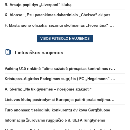
R. Araujo papildys „Liverpool“ klubą
X. Alonso: „Esu patenkintas dabartiniais „Chelsea“ ekipos vartininkais“
F. Mastanuono oficialiai sezonui skolinamas „Fiorentina“ ekipai
VISOS FUTBOLO NAUJIENOS
Lietuviškos naujienos
Vaikinų U15 rinktinė Taline sužaidė pirmąsias kontrolines rungtynes
Kristupas–Algirdas Padegimas sugrįžta į FC „Hegelmann” B sudėtį
A. Skerla: „Ne tik gynėmės – norėjome atakuoti“
Lietuvos klubų pasirodymai Europoje: patirti pralaimėjimai Kroatijos atstovams
Turo anonsas: tiesioginių konkurentų dvikova Gargžduose
Informacija žiūrovams rugpjūčio 6 d. UEFA rungtynėms