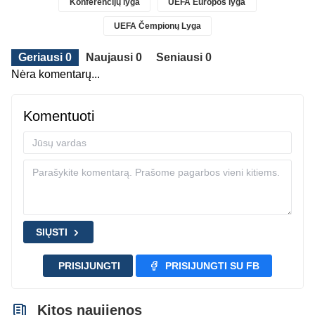
Konferencijų lyga
UEFA Europos lyga
UEFA Čempionų Lyga
Geriausi 0
Naujausi 0
Seniausi 0
Nėra komentarų...
Komentuoti
SIŲSTI
PRISIJUNGTI
PRISIJUNGTI SU FB
Kitos naujienos