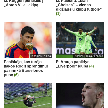
M. Ruggeri persikels į
M. Palestra: „Man
„Aston Villa“ ekipą
„Chelsea“ – vienas
didžiausių klubų futbole“
(1)
Ispanijos La Liga
Anglijos Premier League
Paaiškėjo, kas turėjo
R. Araujo papildys
įtakos Rodri sprendimui
„Liverpool“ klubą
(4)
pasirinkti Barselonos
pusę
(6)