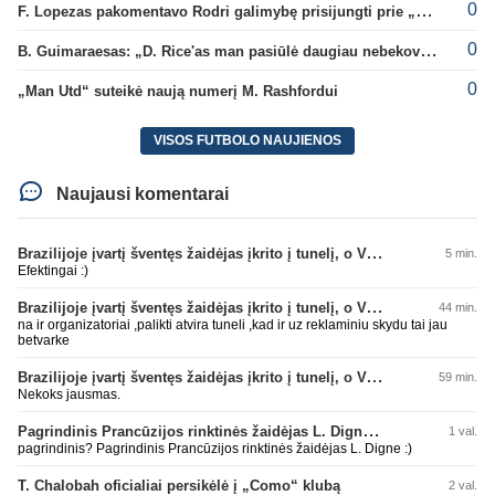
0
F. Lopezas pakomentavo Rodri galimybę prisijungti prie „Barcelona“ ekipos
0
B. Guimaraesas: „D. Rice'as man pasiūlė daugiau nebekovoti tarpusavyje“
0
„Man Utd“ suteikė naują numerį M. Rashfordui
VISOS FUTBOLO NAUJIENOS
Naujausi komentarai
Brazilijoje įvartį šventęs žaidėjas įkrito į tunelį, o VAR įvartį atšaukė
5 min.
Efektingai :)
Brazilijoje įvartį šventęs žaidėjas įkrito į tunelį, o VAR įvartį atšaukė
44 min.
na ir organizatoriai ,palikti atvira tuneli ,kad ir uz reklaminiu skydu tai jau
betvarke
Brazilijoje įvartį šventęs žaidėjas įkrito į tunelį, o VAR įvartį atšaukė
59 min.
Nekoks jausmas.
Pagrindinis Prancūzijos rinktinės žaidėjas L. Digne papildė PSG gretas
1 val.
pagrindinis? Pagrindinis Prancūzijos rinktinės žaidėjas L. Digne :)
T. Chalobah oficialiai persikėlė į „Como“ klubą
2 val.