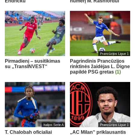
Endricku
numerį M. Rashfordui
Prancūzijos Ligue 1
Pirmadienį – susitikimas
Pagrindinis Prancūzijos
su „TransINVEST“
rinktinės žaidėjas L. Digne
papildė PSG gretas
(1)
Italijos Serie A
Prancūzijos Ligue 1
T. Chalobah oficialiai
„AC Milan“ priklausantis