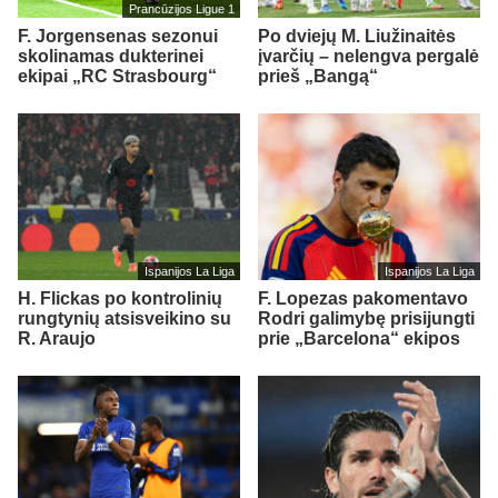
Prancūzijos Ligue 1
F. Jorgensenas sezonui
Po dviejų M. Liužinaitės
skolinamas dukterinei
įvarčių – nelengva pergalė
ekipai „RC Strasbourg“
prieš „Bangą“
Ispanijos La Liga
Ispanijos La Liga
H. Flickas po kontrolinių
F. Lopezas pakomentavo
rungtynių atsisveikino su
Rodri galimybę prisijungti
R. Araujo
prie „Barcelona“ ekipos