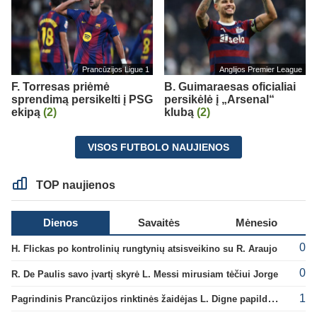
Prancūzijos Ligue 1
Anglijos Premier League
F. Torresas priėmė
B. Guimaraesas oficialiai
sprendimą persikelti į PSG
persikėlė į „Arsenal“
ekipą
(2)
klubą
(2)
VISOS FUTBOLO NAUJIENOS
TOP naujienos
Dienos
Savaitės
Mėnesio
0
H. Flickas po kontrolinių rungtynių atsisveikino su R. Araujo
0
R. De Paulis savo įvartį skyrė L. Messi mirusiam tėčiui Jorge
1
Pagrindinis Prancūzijos rinktinės žaidėjas L. Digne papildė PSG gretas