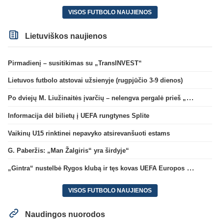
VISOS FUTBOLO NAUJIENOS
Lietuviškos naujienos
Pirmadienį – susitikimas su „TransINVEST“
Lietuvos futbolo atstovai užsienyje (rugpjūčio 3-9 dienos)
Po dviejų M. Liužinaitės įvarčių – nelengva pergalė prieš „Bangą“
Informacija dėl bilietų į UEFA rungtynes Splite
Vaikinų U15 rinktinei nepavyko atsirevanšuoti estams
G. Paberžis: „Man Žalgiris“ yra širdyje“
„Gintra“ nustelbė Rygos klubą ir tęs kovas UEFA Europos taurės atrankoje
VISOS FUTBOLO NAUJIENOS
Naudingos nuorodos