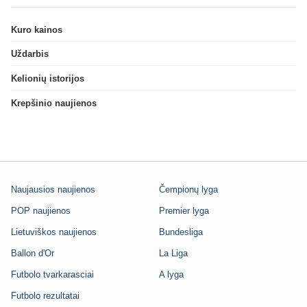
Kuro kainos
Uždarbis
Kelionių istorijos
Krepšinio naujienos
Naujausios naujienos
Čempionų lyga
POP naujienos
Premier lyga
Lietuviškos naujienos
Bundesliga
Ballon d'Or
La Liga
Futbolo tvarkarasciai
A lyga
Futbolo rezultatai