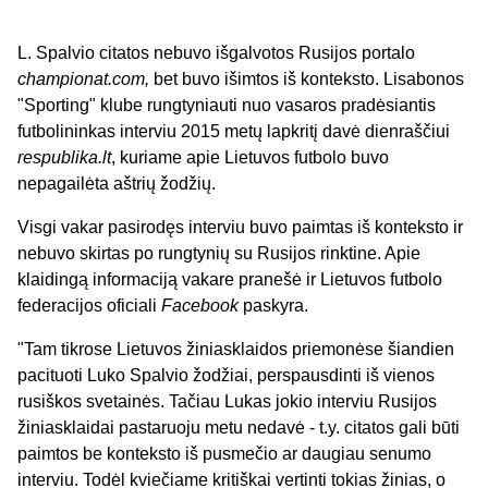
L. Spalvio citatos nebuvo išgalvotos Rusijos portalo
championat.com,
bet buvo išimtos iš konteksto. Lisabonos
"Sporting" klube rungtyniauti nuo vasaros pradėsiantis
futbolininkas interviu 2015 metų lapkritį davė dienraščiui
respublika.lt
, kuriame apie Lietuvos futbolo buvo
nepagailėta aštrių žodžių.
Visgi vakar pasirodęs interviu buvo paimtas iš konteksto ir
nebuvo skirtas po rungtynių su Rusijos rinktine. Apie
klaidingą informaciją vakare pranešė ir Lietuvos futbolo
federacijos oficiali
Facebook
paskyra.
"Tam tikrose Lietuvos žiniasklaidos priemonėse šiandien
pacituoti Luko Spalvio žodžiai, perspausdinti iš vienos
rusiškos svetainės. Tačiau Lukas jokio interviu Rusijos
žiniasklaidai pastaruoju metu nedavė - t.y. citatos gali būti
paimtos be konteksto iš pusmečio ar daugiau senumo
interviu. Todėl kviečiame kritiškai vertinti tokias žinias, o