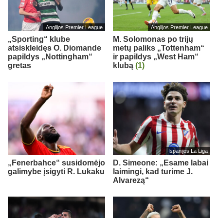
Anglijos Premier League
Anglijos Premier League
„Sporting“ klube
M. Solomonas po trijų
atsiskleidęs O. Diomande
metų paliks „Tottenham“
papildys „Nottingham“
ir papildys „West Ham“
gretas
klubą
(1)
Ispanijos La Liga
„Fenerbahce“ susidomėjo
D. Simeone: „Esame labai
galimybe įsigyti R. Lukaku
laimingi, kad turime J.
Alvarezą“