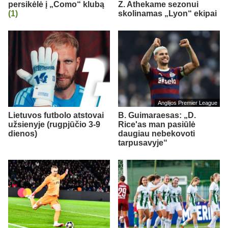
persikėlė į „Como“ klubą
Z. Athekame sezonui
(1)
skolinamas „Lyon“ ekipai
Anglijos Premier League
Lietuvos futbolo atstovai
B. Guimaraesas: „D.
užsienyje (rugpjūčio 3-9
Rice'as man pasiūlė
dienos)
daugiau nebekovoti
tarpusavyje“