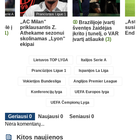
jos Serie A
Prancūzijos Ligue 1
„AC Milan“
„Aston
Brazilijoje įvartį
kėlė į
priklausantis Z.
susid
šventęs žaidėjas
ą
(1)
Athekame sezonui
Endri
įkrito į tunelį, o VAR
skolinamas „Lyon“
įvartį atšaukė
(3)
ekipai
Lietuvos TOP LYGA
Italijos Serie A
Prancūzijos Ligue 1
Ispanijos La Liga
Vokietijos Bundesliga
Anglijos Premier League
Konferencijų lyga
UEFA Europos lyga
UEFA Čempionų Lyga
Geriausi 0
Naujausi 0
Seniausi 0
Nėra komentarų...
Kitos naujienos