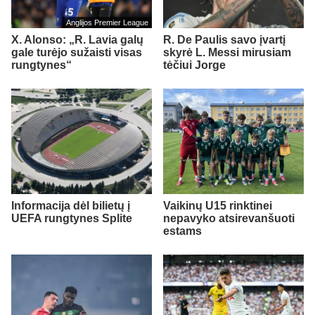
Anglijos Premier League
X. Alonso: „R. Lavia galų
R. De Paulis savo įvartį
gale turėjo sužaisti visas
skyrė L. Messi mirusiam
rungtynes“
tėčiui Jorge
Informacija dėl bilietų į
Vaikinų U15 rinktinei
UEFA rungtynes Splite
nepavyko atsirevanšuoti
estams