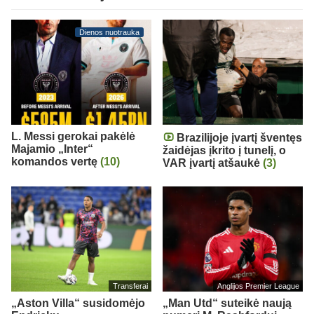
Dienos nuotrauka
L. Messi gerokai pakėlė
Brazilijoje įvartį šventęs
Majamio „Inter“
žaidėjas įkrito į tunelį, o
komandos vertę
(10)
VAR įvartį atšaukė
(3)
Transferai
Anglijos Premier League
„Aston Villa“ susidomėjo
„Man Utd“ suteikė naują