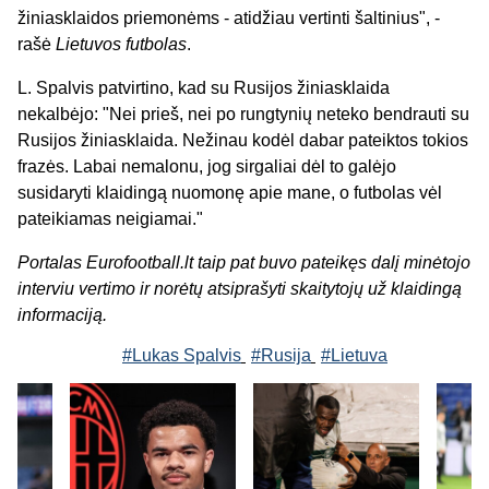
žiniasklaidos priemonėms - atidžiau vertinti šaltinius", -
rašė
Lietuvos futbolas
.
L. Spalvis patvirtino, kad su Rusijos žiniasklaida
nekalbėjo: "Nei prieš, nei po rungtynių neteko bendrauti su
Rusijos žiniasklaida. Nežinau kodėl dabar pateiktos tokios
frazės. Labai nemalonu, jog sirgaliai dėl to galėjo
susidaryti klaidingą nuomonę apie mane, o futbolas vėl
pateikiamas neigiamai."
Portalas Eurofootball.lt taip pat buvo pateikęs dalį minėtojo
interviu vertimo ir norėtų atsiprašyti skaitytojų už klaidingą
informaciją.
#Lukas Spalvis
#Rusija
#Lietuva