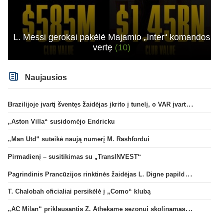
L. Messi gerokai pakėlė Majamio „Inter“ komandos
vertę
(10)
Naujausios
Brazilijoje įvartį šventęs žaidėjas įkrito į tunelį, o VAR įvartį atšaukė
„Aston Villa“ susidomėjo Endricku
„Man Utd“ suteikė naują numerį M. Rashfordui
Pirmadienį – susitikimas su „TransINVEST“
Pagrindinis Prancūzijos rinktinės žaidėjas L. Digne papildė PSG gretas
T. Chalobah oficialiai persikėlė į „Como“ klubą
„AC Milan“ priklausantis Z. Athekame sezonui skolinamas „Lyon“ ekipai