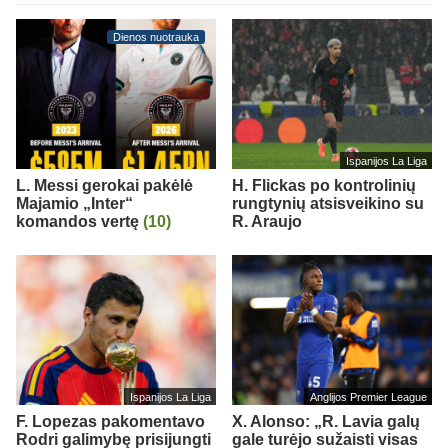
Dienos nuotrauka
Ispanijos La Liga
L. Messi gerokai pakėlė
H. Flickas po kontrolinių
Majamio „Inter“
rungtynių atsisveikino su
komandos vertę
(10)
R. Araujo
Ispanijos La Liga
Anglijos Premier League
F. Lopezas pakomentavo
X. Alonso: „R. Lavia galų
Rodri galimybę prisijungti
gale turėjo sužaisti visas