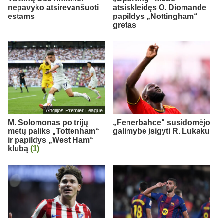
nepavyko atsirevanšuoti
atsiskleidęs O. Diomande
estams
papildys „Nottingham“
gretas
Anglijos Premier League
M. Solomonas po trijų
„Fenerbahce“ susidomėjo
metų paliks „Tottenham“
galimybe įsigyti R. Lukaku
ir papildys „West Ham“
klubą
(1)