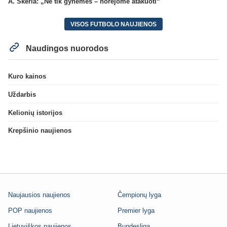
A. Skerla: „Ne tik gynėmės – norėjome atakuoti“
VISOS FUTBOLO NAUJIENOS
Naudingos nuorodos
Kuro kainos
Uždarbis
Kelionių istorijos
Krepšinio naujienos
Naujausios naujienos
Čempionų lyga
POP naujienos
Premier lyga
Lietuviškos naujienos
Bundesliga