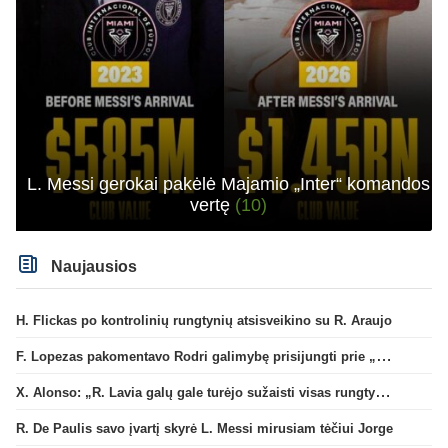
L. Messi gerokai pakėlė Majamio „Inter“ komandos
vertę
(10)
Naujausios
H. Flickas po kontrolinių rungtynių atsisveikino su R. Araujo
F. Lopezas pakomentavo Rodri galimybę prisijungti prie „Barcelona“ ekipos
X. Alonso: „R. Lavia galų gale turėjo sužaisti visas rungtynes“
R. De Paulis savo įvartį skyrė L. Messi mirusiam tėčiui Jorge