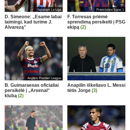
Ispanijos La Liga
Prancūzijos Ligue 1
D. Simeone: „Esame labai
F. Torresas priėmė
laimingi, kad turime J.
sprendimą persikelti į PSG
Alvarezą“
ekipą
(2)
Anglijos Premier League
B. Guimaraesas oficialiai
Anapilin iškeliavo L. Messi
persikėlė į „Arsenal“
tėtis Jorge
(3)
klubą
(2)