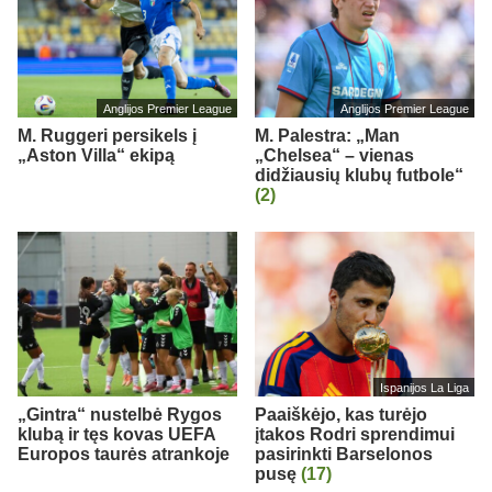
Anglijos Premier League
Anglijos Premier League
M. Ruggeri persikels į
M. Palestra: „Man
„Aston Villa“ ekipą
„Chelsea“ – vienas
didžiausių klubų futbole“
(2)
Ispanijos La Liga
„Gintra“ nustelbė Rygos
Paaiškėjo, kas turėjo
klubą ir tęs kovas UEFA
įtakos Rodri sprendimui
Europos taurės atrankoje
pasirinkti Barselonos
pusę
(17)