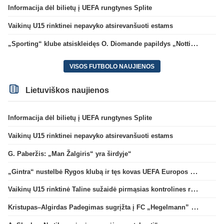
Informacija dėl bilietų į UEFA rungtynes Splite
Vaikinų U15 rinktinei nepavyko atsirevanšuoti estams
„Sporting“ klube atsiskleidęs O. Diomande papildys „Nottingham“ gretas
VISOS FUTBOLO NAUJIENOS
Lietuviškos naujienos
Informacija dėl bilietų į UEFA rungtynes Splite
Vaikinų U15 rinktinei nepavyko atsirevanšuoti estams
G. Paberžis: „Man Žalgiris“ yra širdyje“
„Gintra“ nustelbė Rygos klubą ir tęs kovas UEFA Europos taurės atrankoje
Vaikinų U15 rinktinė Taline sužaidė pirmąsias kontrolines rungtynes
Kristupas–Algirdas Padegimas sugrįžta į FC „Hegelmann” B sudėtį