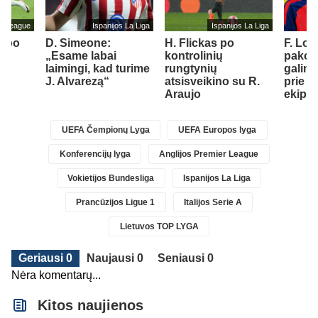
er League
Ispanijos La Liga
Ispanijos La Liga
s po
D. Simeone:
H. Flickas po
F. Lo
iks
„Esame labai
kontrolinių
pakom
r
laimingi, kad turime
rungtynių
galimy
st
J. Alvarezą“
atsisveikino su R.
prie „
1)
Araujo
ekipo
UEFA Čempionų Lyga
UEFA Europos lyga
Konferencijų lyga
Anglijos Premier League
Vokietijos Bundesliga
Ispanijos La Liga
Prancūzijos Ligue 1
Italijos Serie A
Lietuvos TOP LYGA
Geriausi 0
Naujausi 0
Seniausi 0
Nėra komentarų...
Kitos naujienos