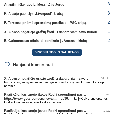
3
Anapilin iškeliavo L. Messi tėtis Jorge
3
R. Araujo papildys „Liverpool“ klubą
2
F. Torresas priėmė sprendimą persikelti į PSG ekipą
1
X. Alonso negailėjo gražių žodžių dabartiniam savo klubui „Chelsea“
2
B. Guimaraesas oficialiai persikėlė į „Arsenal“ klubą
VISOS FUTBOLO NAUJIENOS
Naujausi komentarai
X. Alonso negailėjo gražių žodžių dabartiniam savo klubui „Chelsea“
39 min.
Nu nežinau, kuo garsiau jie džiaugiasi prieš kapotynes, tuo man kažkaip
neramiau.
Paaiškėjo, kas turėjo įtakos Rodri sprendimui pasirinkti Barselonos pusę
1 val.
https://www.goal.com/en/news/r......dc30,
rimtai įkvėpk gryno oro, nes
totaliai kirto per smegenis kažkas pačiam.
Paaiškėjo, kas turėjo įtakos Rodri sprendimui pasirinkti Barselonos pusę
1 val.