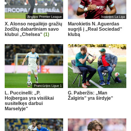
Anglijos Premier League
Ispanijos La Liga
X. Alonso negailėjo gražių
Marokietis N. Aguerdas
žodžių dabartiniam savo
sugrįš į „Real Sociedad“
klubui „Chelsea“
(1)
klubą
Prancūzijos Ligue 1
L. Puccinelli: „P.
G. Paberžis: „Man
Hojbergas yra visiškai
Žalgiris“ yra širdyje“
susitelkęs darbui
Marselyje“