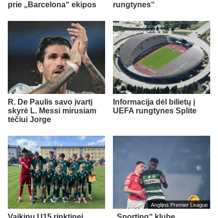
prie „Barcelona“ ekipos
rungtynes“
R. De Paulis savo įvartį
Informacija dėl bilietų į
skyrė L. Messi mirusiam
UEFA rungtynes Splite
tėčiui Jorge
Anglijos Premier League
Vaikinų U15 rinktinei
„Sporting“ klube