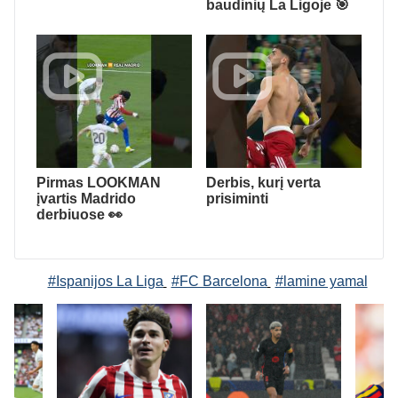
baudinių La Ligoje 🎯
Pirmas LOOKMAN
Derbis, kurį verta
įvartis Madrido
prisiminti
derbiuose 👀
#Ispanijos La Liga
#FC Barcelona
#lamine yamal