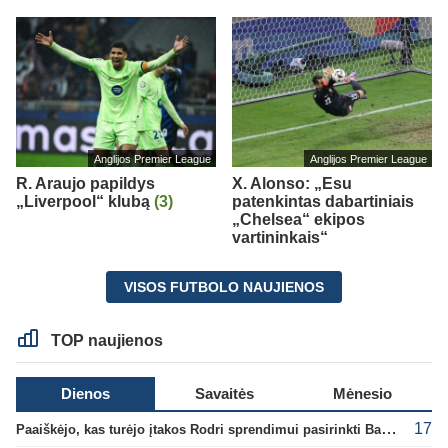
Anglijos Premier League
Anglijos Premier League
R. Araujo papildys
X. Alonso: „Esu
„Liverpool“ klubą
(3)
patenkintas dabartiniais
„Chelsea“ ekipos
vartininkais“
VISOS FUTBOLO NAUJIENOS
TOP naujienos
Dienos
Savaitės
Mėnesio
17
Paaiškėjo, kas turėjo įtakos Rodri sprendimui pasirinkti Barselonos pusę