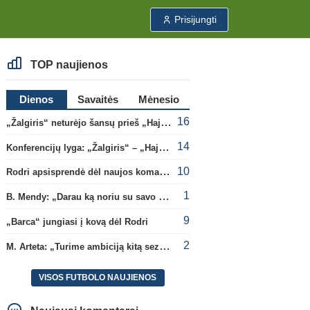
Prisijungti
TOP naujienos
Dienos
Savaitės
Mėnesio
16
„Žalgiris“ neturėjo šansų prieš „Hajduk“
14
Konferencijų lyga: „Žalgiris“ – „Hajduk“ (rungtynės tiesiogiai)
10
Rodri apsisprendė dėl naujos komandos
1
B. Mendy: „Darau ką noriu su savo pasaulio čempionato titulu“
9
„Barca“ jungiasi į kovą dėl Rodri
2
M. Arteta: „Turime ambiciją kitą sezoną kovoti dėl visų titulų“
VISOS FUTBOLO NAUJIENOS