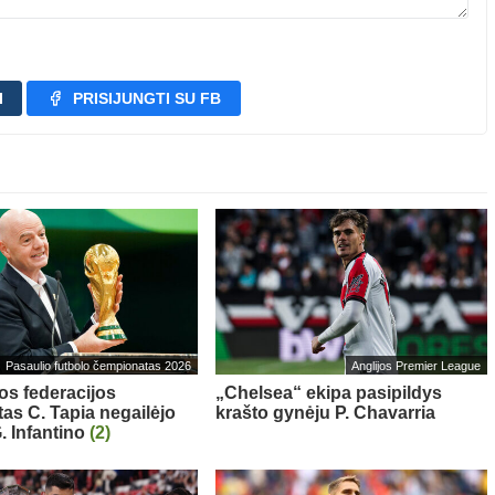
I
PRISIJUNGTI SU FB
Pasaulio futbolo čempionatas 2026
Anglijos Premier League
os federacijos
„Chelsea“ ekipa pasipildys
tas C. Tapia negailėjo
krašto gynėju P. Chavarria
. Infantino
(2)