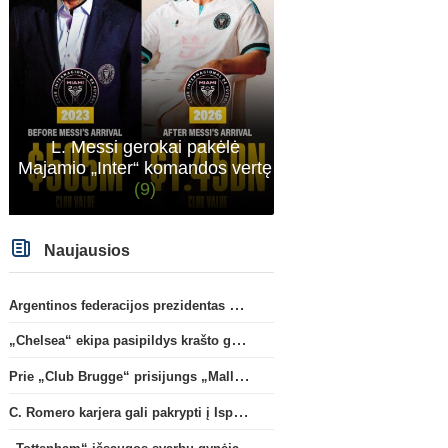
Konferencijų lyga
A. Tapinas: „Iš europinio lygio
Oficialu: „Leeds“ už reko
komandos gavom gerų
klubui sumą įsigijo Angli
pamokų“
(5)
rinktinės vartininką
(1)
L. Messi gerokai pakėlė
Majamio „Inter“ komandos vertę
(9)
Naujausios
Argentinos federacijos prezidentas C. Tapia negailėjo pagyrų G. Infantino
„Chelsea“ ekipa pasipildys krašto gynėju P. Chavarria
Prie „Club Brugge“ prisijungs „Mallorca“ klube atsiskleidęs J. Virgili
C. Romero karjera gali pakrypti į Ispaniją