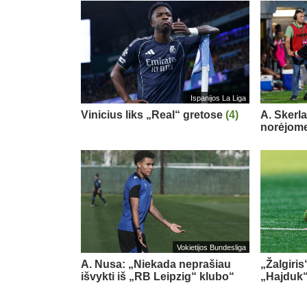
Ispanijos La Liga
Vinicius liks „Real“ gretose
(4)
A. Skerl
norėjome
Vokietijos Bundesliga
A. Nusa: „Niekada neprašiau
„Žalgiris
išvykti iš „RB Leipzig“ klubo“
„Hajduk