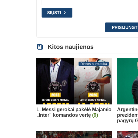
SIŲSTI
PRISIJUNGT
Kitos naujienos
Dienos nuotrauka
L. Messi gerokai pakėlė Majamio
Argentin
„Inter“ komandos vertę
(9)
preziden
pagyrų G