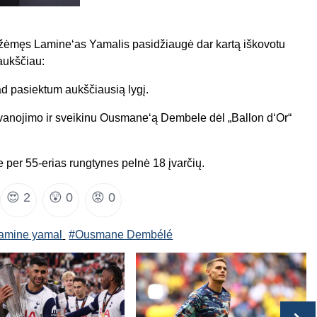
užėmęs Lamine‘as Yamalis pasidžiaugė dar kartą iškovotu
 aukščiau:
 kad pasiektum aukščiausią lygį.
vanojimo ir sveikinu Ousmane‘ą Dembele dėl „Ballon d‘Or“
per 55-erias rungtynes pelnė 18 įvarčių.
😍
2
😲
0
😡
0
lamine yamal
#Ousmane Dembélé