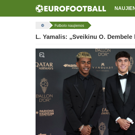
NAUJIE
Futbolo naujienos
L. Yamalis: „Sveikinu O. Dembele 