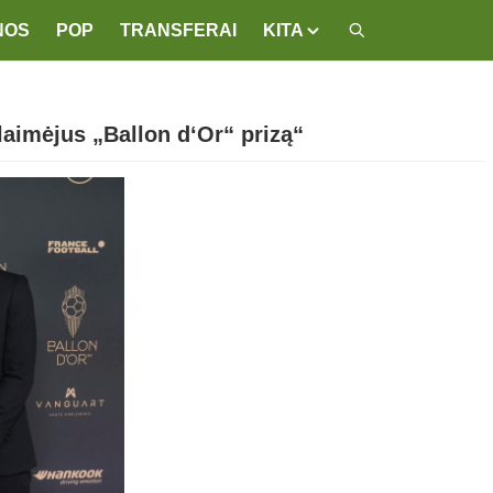
NOS
POP
TRANSFERAI
KITA
laimėjus „Ballon d‘Or“ prizą“