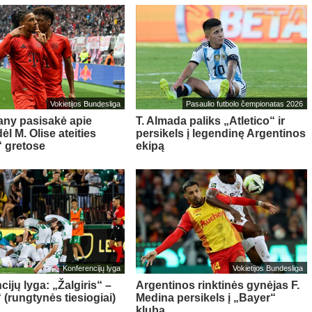
Vokietijos Bundesliga
Pasaulio futbolo čempionatas 2026
ny pasisakė apie
T. Almada paliks „Atletico“ ir
l M. Olise ateities
persikels į legendinę Argentinos
 gretose
ekipą
Konferencijų lyga
Vokietijos Bundesliga
ijų lyga: „Žalgiris“ –
Argentinos rinktinės gynėjas F.
 (rungtynės tiesiogiai)
Medina persikels į „Bayer“
klubą