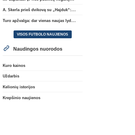
A. Skerla prieš dvikovą su „Hajduk“: „Tai kito kalibro komanda“
Turo apžvalga: dar vienas naujas lyderis
VISOS FUTBOLO NAUJIENOS
Naudingos nuorodos
Kuro kainos
Uždarbis
Kelionių istorijos
Krepšinio naujienos