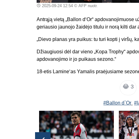
2025-09-24 12:54
© AFP nuotr.
Antrąją vietą „Ballon d‘Or“ apdovanojimuose 
geriausio jaunojo žaidėjo titulu ir norą kilti dar
„Dievo planas yra puikus: tu turi kopti į viršų,
Džiaugiuosi dėl dar vieno „Kopa Trophy“ apdo
apdovanojimo ir jo puikaus sezono.“
18-etis Lamine‘as Yamalis praėjusiame sezone 
😂
3
#Ballon d`Or
#