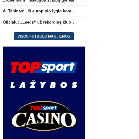
„Tottenham“ išsaugos svarbų gynėją
A. Tapinas: „Iš europinio lygio komandos gavom gerų pamokų“
Oficialu: „Leeds“ už rekordinę klubui sumą įsigijo Anglijos rinktinės vartininką
VISOS FUTBOLO NAUJIENOS