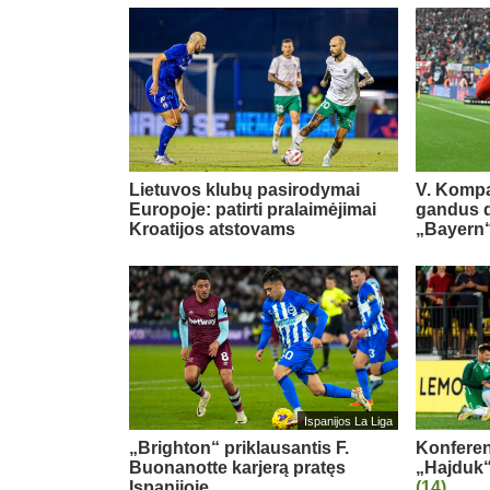
Lietuvos klubų pasirodymai
V. Kompa
Europoje: patirti pralaimėjimai
gandus dė
Kroatijos atstovams
„Bayern“
Ispanijos La Liga
„Brighton“ priklausantis F.
Konferenc
Buonanotte karjerą pratęs
„Hajduk“
Ispanijoje
(14)