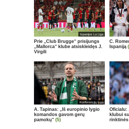
Ispanijos La Liga
Prie „Club Brugge“ prisijungs
C. Romero
„Mallorca“ klube atsiskleidęs J.
Ispaniją
Virgili
Konferencijų lyga
A. Tapinas: „Iš europinio lygio
Oficialu
komandos gavom gerų
klubui su
pamokų“
(5)
rinktinės