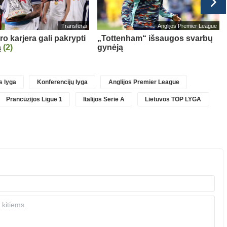
Transferai
Anglijos Premier League
o karjera gali pakrypti
„Tottenham“ išsaugos svarbų
ą
(2)
gynėją
 lyga
Konferencijų lyga
Anglijos Premier League
Prancūzijos Ligue 1
Italijos Serie A
Lietuvos TOP LYGA