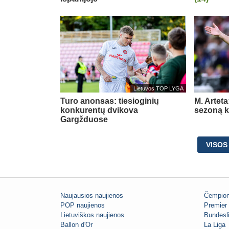
Lietuvos TOP LYGA
Turo anonsas: tiesioginių
M. Arteta
konkurentų dvikova
sezoną ko
Gargžduose
VISOS
Naujausios naujienos
Čempion
POP naujienos
Premier 
Lietuviškos naujienos
Bundesl
Ballon d'Or
La Liga