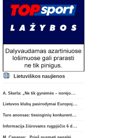
Lietuviškos naujienos
A. Skerla: „Ne tik gynėmės – norėjome atakuoti“
Lietuvos klubų pasirodymai Europoje: patirti pralaimėjimai Kroatijos atstovams
Turo anonsas: tiesioginių konkurentų dvikova Gargžduose
Informacija žiūrovams rugpjūčio 6 d. UEFA rungtynėms
M. Capanas: „Prieš pusmetį negalėjau net įsivaizduoti, kad žaisime prieš „Hajduk“