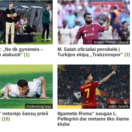
Anglijos Premier League
a: „Ne tik gynėmės –
M. Salah oficialiai persikėlė į
 atakuoti“
(1)
Turkijos ekipą „Trabzonspor“
(3)
Konferencijų lyga
Italijos Serie A
“ neturėjo šansų prieš
Ilgametis Roma“ saugas L.
“
(16)
Pellegrini dar metams liks šiame
klube