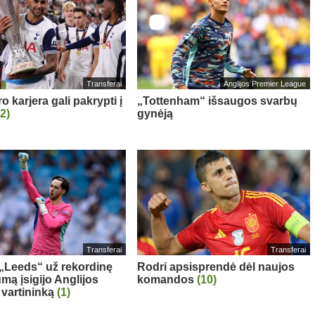
Transferai
Anglijos Premier League
 karjera gali pakrypti į
„Tottenham“ išsaugos svarbų
(2)
gynėją
Transferai
Transferai
: „Leeds“ už rekordinę
Rodri apsisprendė dėl naujos
mą įsigijo Anglijos
komandos
(10)
 vartininką
(1)