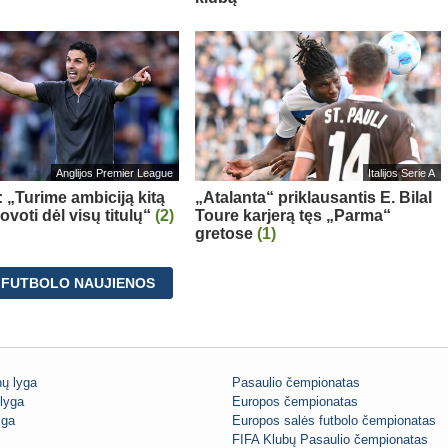
Anglijos Premier League
Italijos Serie A
: „Turime ambiciją kitą
„Atalanta“ priklausantis E. Bilal
voti dėl visų titulų“
(2)
Toure karjerą tęs „Parma“
gretose
(1)
 FUTBOLO NAUJIENOS
ų lyga
Pasaulio čempionatas
lyga
Europos čempionatas
iga
Europos salės futbolo čempionatas
FIFA Klubų Pasaulio čempionatas