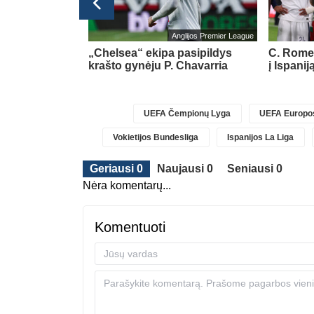
Ispanijos La Liga
Anglijos Premier League
al“ gretose
(4)
„Chelsea“ ekipa pasipildys
C. Romer
krašto gynėju P. Chavarria
į Ispanij
UEFA Čempionų Lyga
UEFA Europos
Vokietijos Bundesliga
Ispanijos La Liga
Geriausi 0
Naujausi 0
Seniausi 0
Nėra komentarų...
Komentuoti