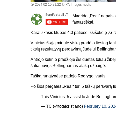
2024-02-10 21:22
© PA Images nuotr.
Madrido „Real“ nepaisan
fantastiškai.
Karališkasis klubas 4:0 patiesė išsišokelę „Gir
Vinicius 6-ąją minutę viską pradėjo tiesiog fant
tikslų rezultatyvų perdavimą Jude'ui Bellingha
Antrojo kėlinio pradžioje šis duetas toliau ži
šalia buvęs Bellinghamas ataką užbaigė.
Tašką rungtynėse padėjo Rodrygo įvartis.
Po šios pergalės „Real“ turi 5 taškų persvarą 
This Vinicius Jr assist to Jude Bellingha
— TC (@totalcristiano)
February 10, 202