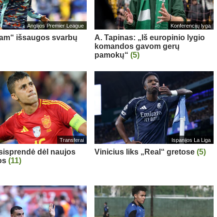
Anglijos Premier League
Konferencijų lyga
am“ išsaugos svarbų
A. Tapinas: „Iš europinio lygio
komandos gavom gerų
pamokų“
(5)
Transferai
Ispanijos La Liga
sisprendė dėl naujos
Vinicius liks „Real“ gretose
(5)
os
(11)