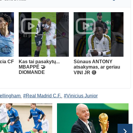
ncia CF
Kas tai pasakytų...
Sūnaus ANTONY
S
MBAPPÉ 🤝
atsakymas, ar geriau
DIOMANDE
VINI JR 😅
ellingham
#Real Madrid C.F.
#Vinicius Junior