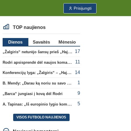
Prisijungti
TOP naujienos
Dienos
Savaitės
Mėnesio
17
„Žalgiris“ neturėjo šansų prieš „Hajduk“
11
Rodri apsisprendė dėl naujos komandos
14
Konferencijų lyga: „Žalgiris“ – „Hajduk“ (rungtynės tiesiogiai)
1
B. Mendy: „Darau ką noriu su savo pasaulio čempionato titulu“
9
„Barca“ jungiasi į kovą dėl Rodri
5
A. Tapinas: „Iš europinio lygio komandos gavom gerų pamokų“
VISOS FUTBOLO NAUJIENOS