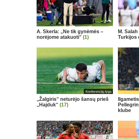
A. Skerla: „Ne tik gynėmės –
M. Salah 
norėjome atakuoti“
(1)
Turkijos
Konferencijų lyga
„Žalgiris“ neturėjo šansų prieš
Ilgameti
„Hajduk“
(17)
Pellegri
klube