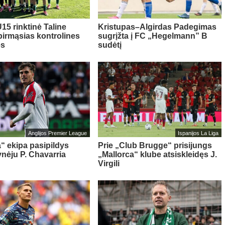
15 rinktinė Taline
Kristupas–Algirdas Padegimas
pirmąsias kontrolines
sugrįžta į FC „Hegelmann” B
es
sudėtį
Anglijos Premier League
Ispanijos La Liga
“ ekipa pasipildys
Prie „Club Brugge“ prisijungs
ynėju P. Chavarria
„Mallorca“ klube atsiskleidęs J.
Virgili