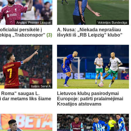
Anglijos Premier League
Vokietijos Bundesliga
oficialiai persikėlė į
A. Nusa: „Niekada neprašiau
 ekipą „Trabzonspor“
(3)
išvykti iš „RB Leipzig“ klubo“
Italijos Serie A
s Roma“ saugas L.
Lietuvos klubų pasirodymai
ni dar metams liks šiame
Europoje: patirti pralaimėjimai
Kroatijos atstovams