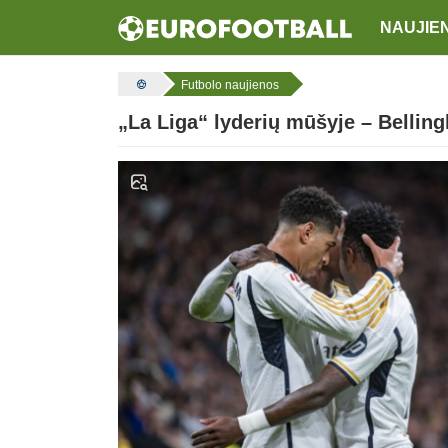
NAUJIE
Futbolo naujienos
„La Liga“ lyderių mūšyje – Bellin