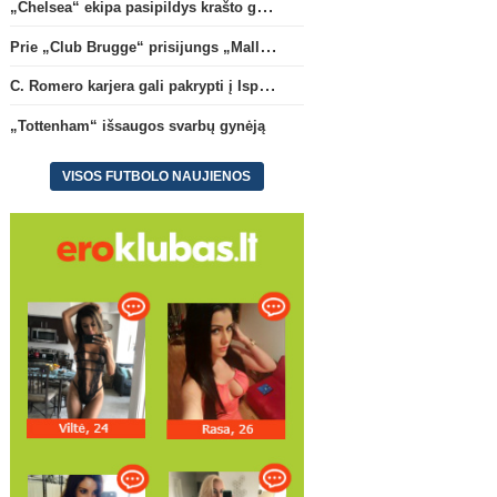
„Chelsea“ ekipa pasipildys krašto gynėju P. Chavarria
Prie „Club Brugge“ prisijungs „Mallorca“ klube atsiskleidęs J. Virgili
C. Romero karjera gali pakrypti į Ispaniją
„Tottenham“ išsaugos svarbų gynėją
VISOS FUTBOLO NAUJIENOS