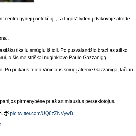
t centro gynėjų netekčių, „La Ligos“ lyderių dvikovoje atrodė
oną“.
astišku tiksliu smūgiu iš toli. Po pusvalandžio brazilas atliko
mui, o šis meistriškai nuginklavo Paulo Gazzanigą.
bėjo. Po puikaus reido Viniciaus smūgį atrėmė Gazzaniga, tačiau
Ispanijos pirmenybėse prieš artimiausius persekiotojus.
m. 🤯
pic.twitter.com/UQ8zZNVywB
4