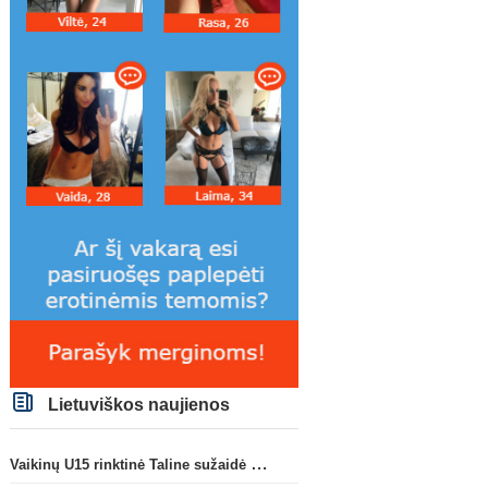
Lietuviškos naujienos
Vaikinų U15 rinktinė Taline sužaidė pirmąsias kontrolines rungtynes