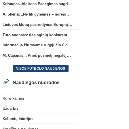
Kristupas–Algirdas Padegimas sugrįžta į FC „Hegelmann” B sudėtį
A. Skerla: „Ne tik gynėmės – norėjome atakuoti“
Lietuvos klubų pasirodymai Europoje: patirti pralaimėjimai Kroatijos atstovams
Turo anonsas: tiesioginių konkurentų dvikova Gargžduose
Informacija žiūrovams rugpjūčio 6 d. UEFA rungtynėms
M. Capanas: „Prieš pusmetį negalėjau net įsivaizduoti, kad žaisime prieš „Hajduk“
VISOS FUTBOLO NAUJIENOS
Naudingos nuorodos
Kuro kainos
Uždarbis
Kelionių istorijos