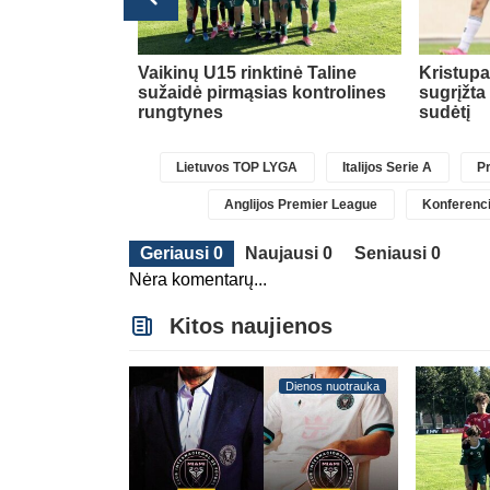
Transferai
 už rekordinę
Vaikinų U15 rinktinė Taline
Kristup
jo Anglijos
sužaidė pirmąsias kontrolines
sugrįžta
nką
(1)
rungtynes
sudėtį
Lietuvos TOP LYGA
Italijos Serie A
Pr
Anglijos Premier League
Konferenci
Geriausi 0
Naujausi 0
Seniausi 0
Nėra komentarų...
Kitos naujienos
Dienos nuotrauka