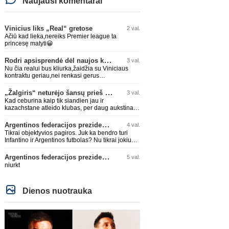
Naujausi komentarai
Vinicius liks „Real“ gretose
2 val.
Ačiū kad lieka,nereiks Premier league ta
princesę matyti😀
Rodri apsisprendė dėl naujos komandos
3 val.
Nu čia realui bus kliurka,žaidžia su Viniciaus
kontraktu geriau,nei renkasi gerus
žaidėjus...kolkas ne vienas nebuvo geras
„Žalgiris“ neturėjo šansų prieš „Hajduk“
3 val.
Kad ceburina kaip tik siandien jau ir
kazachstane atleido klubas, per daug aukstinat
ji.
Argentinos federacijos prezidentas C. Tapia negailėjo pagyrų G. Infantino
4 val.
Tikrai objektyvios pagiros. Juk ka bendro turi
Infantino ir Argentinos futbolas? Nu tikrai jokiu
bendru reikaliuku :)))
Argentinos federacijos prezidentas C. Tapia negailėjo pagyrų G. Infantino
5 val.
niurkt
Dienos nuotrauka