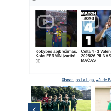
Kokybės apibrėžimas.
Celta 4 - 1 Vale
Koks FERMÍN įvartis!
2025/26 PILNA
MAČAS
😮‍💨
#Ispanijos La Liga
#Jude B