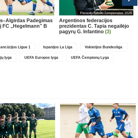
Pasaulio futbolo čempionatas 2026
as–Algirdas Padegimas
Argentinos federacijos
 į FC „Hegelmann” B
prezidentas C. Tapia negailėjo
pagyrų G. Infantino
(3)
ancūzijos Ligue 1
Ispanijos La Liga
Vokietijos Bundesliga
jų lyga
UEFA Europos lyga
UEFA Čempionų Lyga