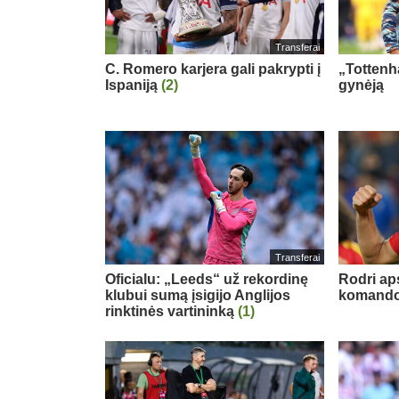
Transferai
C. Romero karjera gali pakrypti į
„Tottenh
Ispaniją
(2)
gynėją
Transferai
Oficialu: „Leeds“ už rekordinę
Rodri ap
klubui sumą įsigijo Anglijos
komand
rinktinės vartininką
(1)