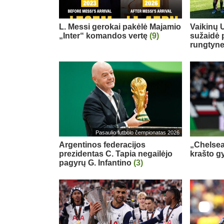
L. Messi gerokai pakėlė Majamio
Vaikinų U
„Inter“ komandos vertę
(9)
sužaidė 
rungtyn
Pasaulio futbolo čempionatas 2026
Argentinos federacijos
„Chelsea
prezidentas C. Tapia negailėjo
krašto g
pagyrų G. Infantino
(3)