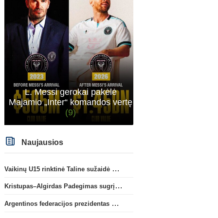
L. Messi gerokai pakėlė
Majamio „Inter“ komandos vertę
(9)
Naujausios
Vaikinų U15 rinktinė Taline sužaidė pirmąsias kontrolines rungtynes
Kristupas–Algirdas Padegimas sugrįžta į FC „Hegelmann” B sudėtį
Argentinos federacijos prezidentas C. Tapia negailėjo pagyrų G. Infantino