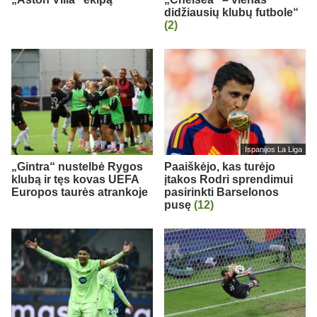
didžiausių klubų futbole“
(2)
Ispanijos La Liga
„Gintra“ nustelbė Rygos
Paaiškėjo, kas turėjo
klubą ir tęs kovas UEFA
įtakos Rodri sprendimui
Europos taurės atrankoje
pasirinkti Barselonos
pusę
(12)