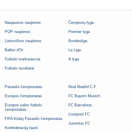
Naujausios naujienos
Čempionų lyga
POP naujienos
Premier lyga
Lietuviškos naujienos
Bundesliga
Ballon d'Or
La Liga
Futbolo tvarkarasciai
A lyga
Futbolo rezultatai
Pasaulio čempionatas
Real Madrid C.F.
Europos čempionatas
FC Bayern Munich
Europos salės futbolo
FC Barcelona
čempionatas
Liverpool FC
FIFA Klubų Pasaulio čempionatas
Juventus FC
Konfederacijų taurė