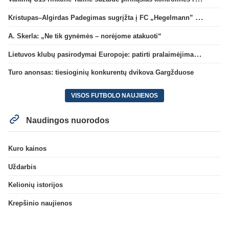
Kristupas–Algirdas Padegimas sugrįžta į FC „Hegelmann” B sudėtį
A. Skerla: „Ne tik gynėmės – norėjome atakuoti“
Lietuvos klubų pasirodymai Europoje: patirti pralaimėjimai Kroatijos atstovams
Turo anonsas: tiesioginių konkurentų dvikova Gargžduose
VISOS FUTBOLO NAUJIENOS
Naudingos nuorodos
Kuro kainos
Uždarbis
Kelionių istorijos
Krepšinio naujienos