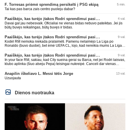
F. Torresas priėmė sprendimą persikelti į PSG ekipą
5 min.
Tai kas pas barca zais centro puoleju dabar?
Paaiškėjo, kas turėjo įtakos Rodri sprendimui pasirinkti Barselonos pusę
4 val.
Davai gal jau nebesvaik. Oficialiai ne vienas bidas nebuvo pateiktas. Jei jis
būtų buvęs reikalingas, būtų buvęs ir bidas.
Paaiškėjo, kas turėjo įtakos Rodri sprendimui pasirinkti Barselonos pusę
9 val.
Kodėl RM nemoka niekada pralaimėti. Pamenu nelaimėjo La Liga po
Ronaldo (buvo duobė), bet ėmė UEFA CL, lojo, kad nereikia mums La Liga,
kaip n metų nepasisekė laimėti dar tada Benzema lyg užmetė, kad nori
laimėti La Liga. Dabar vėl gavo nuo Barcos ir Rodri ateina ne pas juos, vėl
Paaiškėjo, kas turėjo įtakos Rodri sprendimui pasirinkti Barselonos pusę
9 val.
nereikia mums jo, senas ir t.t. Gal davai vyriškai priimkit tuos pralaimėjimus
In your face RM, sakiau, kad City sueina gerai su Barca, net jei Rodri laisvas,
be kvailų nereikia, nenorim ir t.t.
klubo aplinka (šiuo atveju Pepa) teisingai nukreipė. Canceli dar vienas
buves Rodri bendraklubis, bus įdomus sezonas. Abu apsipirko neblogai.
Super
Anapilin iškeliavo L. Messi tėtis Jorge
13 val.
Uzuojauta
Dienos nuotrauka