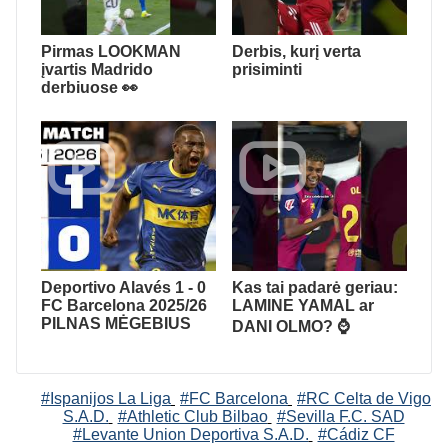
Pirmas LOOKMAN
Derbis, kurį verta
įvartis Madrido
prisiminti
derbiuose 👀
Deportivo Alavés 1 - 0
Kas tai padarė geriau:
FC Barcelona 2025/26
LAMINE YAMAL ar
PILNAS MĖGEBIUS
DANI OLMO? ⌚️
#Ispanijos La Liga
#FC Barcelona
#RC Celta de Vigo
S.A.D.
#Athletic Club Bilbao
#Sevilla F.C. SAD
#Levante Union Deportiva S.A.D.
#Cádiz CF