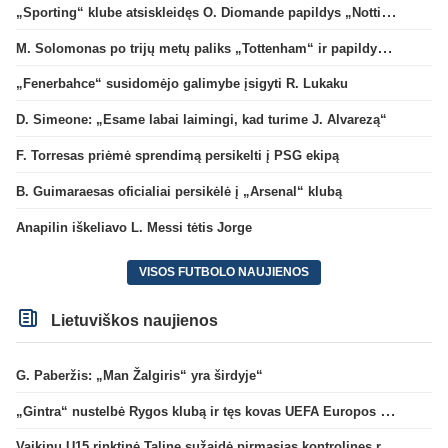
„Sporting“ klube atsiskleidęs O. Diomande papildys „Nottingham“ gretas
M. Solomonas po trijų metų paliks „Tottenham“ ir papildys „West Ham“ klubą
„Fenerbahce“ susidomėjo galimybe įsigyti R. Lukaku
D. Simeone: „Esame labai laimingi, kad turime J. Alvarezą“
F. Torresas priėmė sprendimą persikelti į PSG ekipą
B. Guimaraesas oficialiai persikėlė į „Arsenal“ klubą
Anapilin iškeliavo L. Messi tėtis Jorge
VISOS FUTBOLO NAUJIENOS
Lietuviškos naujienos
G. Paberžis: „Man Žalgiris“ yra širdyje“
„Gintra“ nustelbė Rygos klubą ir tęs kovas UEFA Europos taurės atrankoje
Vaikinų U15 rinktinė Taline sužaidė pirmąsias kontrolines rungtynes