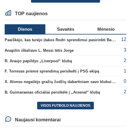
TOP naujienos
Dienos
Savaitės
Mėnesio
12
Paaiškėjo, kas turėjo įtakos Rodri sprendimui pasirinkti Barselonos pusę
3
Anapilin iškeliavo L. Messi tėtis Jorge
2
R. Araujo papildys „Liverpool“ klubą
1
F. Torresas priėmė sprendimą persikelti į PSG ekipą
0
X. Alonso negailėjo gražių žodžių dabartiniam savo klubui „Chelsea“
2
B. Guimaraesas oficialiai persikėlė į „Arsenal“ klubą
VISOS FUTBOLO NAUJIENOS
Naujausi komentarai