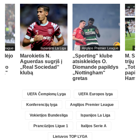
er League
Ispanijos La Liga
Anglijos Premier League
Ang
ailėjo
Marokietis N.
„Sporting“ klube
M. So
Aguerdas sugrįš į
atsiskleidęs O.
trijų 
savo
„Real Sociedad“
Diomande papildys
„Totte
sea“
klubą
„Nottingham“
papil
gretas
Ham“ 
UEFA Čempionų Lyga
UEFA Europos lyga
Konferencijų lyga
Anglijos Premier League
Vokietijos Bundesliga
Ispanijos La Liga
Prancūzijos Ligue 1
Italijos Serie A
Lietuvos TOP LYGA