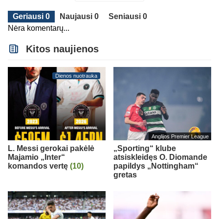
Geriausi 0
Naujausi 0
Seniausi 0
Nėra komentarų...
Kitos naujienos
Dienos nuotrauka
Anglijos Premier League
L. Messi gerokai pakėlė
„Sporting“ klube
Majamio „Inter“
atsiskleidęs O. Diomande
komandos vertę
(10)
papildys „Nottingham“
gretas