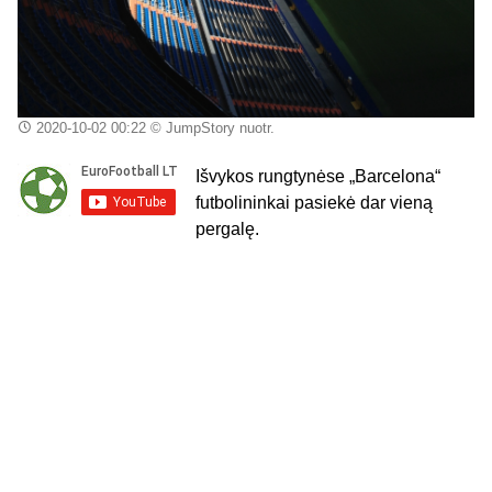
2020-10-02 00:22
© JumpStory nuotr.
Išvykos rungtynėse „
Barcelona
“
futbolininkai pasiekė dar vieną
pergalę.