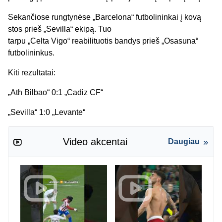
Sekančiose rungtynėse „
Barcelona
“ futbolininkai į kovą
stos prieš „
Sevilla
“ ekipą. Tuo
tarpu „
Celta
Vigo“
reabilituotis
bandys
prieš „
Osasuna
“
futbolininkus.
Kiti rezultatai:
„
Ath
Bilbao
“ 0:1 „
Cadiz
CF“
„Sevilla“ 1:0 „Levan
te
“
Video akcentai
Daugiau