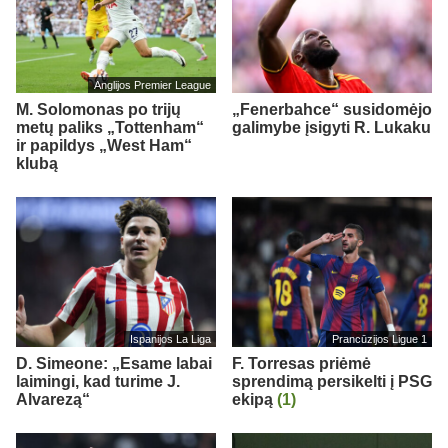
Anglijos Premier League
M. Solomonas po trijų
„Fenerbahce“ susidomėjo
metų paliks „Tottenham“
galimybe įsigyti R. Lukaku
ir papildys „West Ham“
klubą
Ispanijos La Liga
Prancūzijos Ligue 1
D. Simeone: „Esame labai
F. Torresas priėmė
laimingi, kad turime J.
sprendimą persikelti į PSG
Alvarezą“
ekipą
(1)