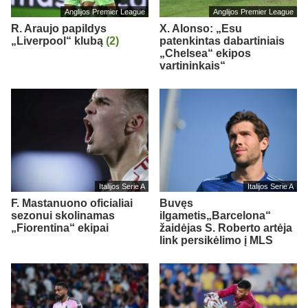
Anglijos Premier League
Anglijos Premier League
R. Araujo papildys
X. Alonso: „Esu
„Liverpool“ klubą
(2)
patenkintas dabartiniais
„Chelsea“ ekipos
vartininkais“
Italijos Serie A
Italijos Serie A
F. Mastanuono oficialiai
Buvęs
sezonui skolinamas
ilgametis„Barcelona“
„Fiorentina“ ekipai
žaidėjas S. Roberto artėja
link persikėlimo į MLS