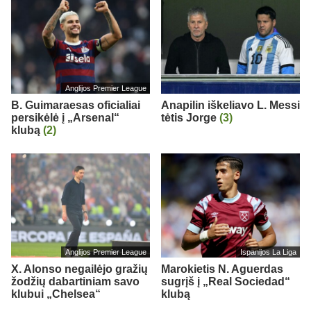
Anglijos Premier League
B. Guimaraesas oficialiai
Anapilin iškeliavo L. Messi
persikėlė į „Arsenal“
tėtis Jorge
(3)
klubą
(2)
Anglijos Premier League
Ispanijos La Liga
X. Alonso negailėjo gražių
Marokietis N. Aguerdas
žodžių dabartiniam savo
sugrįš į „Real Sociedad“
klubui „Chelsea“
klubą