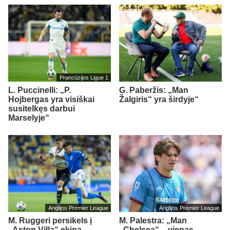
Prancūzijos Ligue 1
L. Puccinelli: „P.
G. Paberžis: „Man
Hojbergas yra visiškai
Žalgiris“ yra širdyje“
susitelkęs darbui
Marselyje“
Anglijos Premier League
Anglijos Premier League
M. Ruggeri persikels į
M. Palestra: „Man
„Aston Villa“ ekipą
„Chelsea“ – vienas