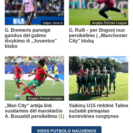
Italijos Serie A
Anglijos Premier League
G. Bremeris paneigė
G. Rulli – per žingsnį nuo
gandus dėl galimo
persikėlimo į „Manchester
išvykimo iš „Juventus“
City“ klubą
klubo
Anglijos Premier League
„Man City“ artėja link
Vaikinų U15 rinktinė Taline
susitarimo dėl marokiečio
sužaidė pirmąsias
A. Bouaddi persikėlimo
(1)
kontrolines rungtynes
VISOS FUTBOLO NAUJIENOS