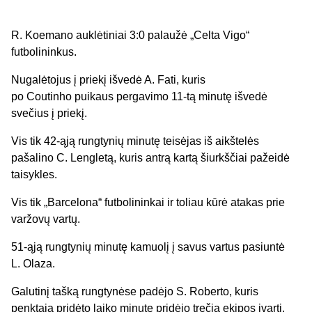
R. Koemano
auklėtiniai
3
:0 palaužė „Celta Vigo“
futbolininkus.
Nugalėtojus į priekį išvedė A.
Fati
, kuris
po
Coutinho
puikaus pergavimo 11-tą minutę išvedė
svečius į priekį.
Vis tik 42-ąją rungtynių minutę teisėjas iš aikštelės
pašalino C.
Lengletą
, kuris antrą kartą šiurkščiai pažeidė
taisykles.
Vis tik „
Barcelona
“ futbolininkai ir toliau kūrė atakas prie
varžovų vartų.
51-ąją rungtynių minutę kamuolį į savus vartus pasiuntė
L.
Olaza
.
Galutinį tašką rungtynėse padėjo S. Roberto, kuris
penktąją pridėto laiko minutę pridėjo trečią ekipos įvartį.