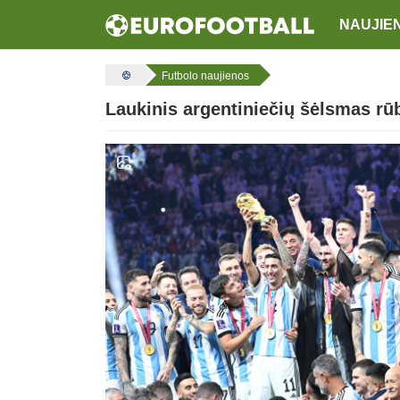
NAUJIE
Futbolo naujienos
Laukinis argentiniečių šėlsmas rūb