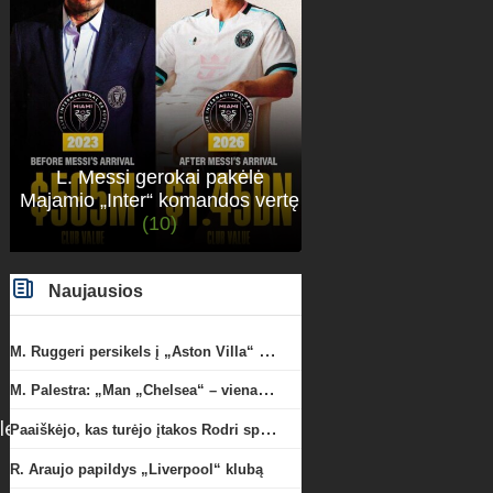
L. Messi gerokai pakėlė
Majamio „Inter“ komandos vertę
(10)
Naujausios
M. Ruggeri persikels į „Aston Villa“ ekipą
M. Palestra: „Man „Chelsea“ – vienas didžiausių klubų futbole“
Paaiškėjo, kas turėjo įtakos Rodri sprendimui pasirinkti Barselonos pusę
R. Araujo papildys „Liverpool“ klubą