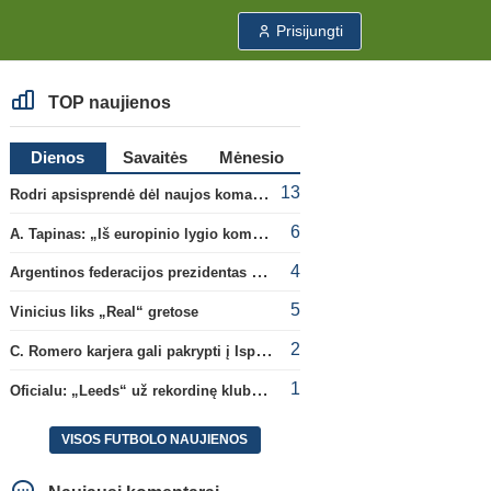
Prisijungti
TOP naujienos
Dienos
Savaitės
Mėnesio
13
Rodri apsisprendė dėl naujos komandos
6
A. Tapinas: „Iš europinio lygio komandos gavom gerų pamokų“
4
Argentinos federacijos prezidentas C. Tapia negailėjo pagyrų G. Infantino
5
Vinicius liks „Real“ gretose
2
C. Romero karjera gali pakrypti į Ispaniją
1
Oficialu: „Leeds“ už rekordinę klubui sumą įsigijo Anglijos rinktinės vartininką
VISOS FUTBOLO NAUJIENOS