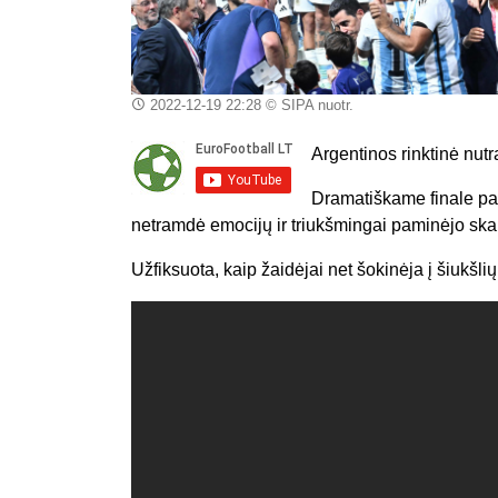
2022-12-19 22:28
© SIPA nuotr.
Argentinos rinktinė nut
Dramatiškame finale pal
netramdė emocijų ir triukšmingai paminėjo skam
Užfiksuota, kaip žaidėjai net šokinėja į šiukšli