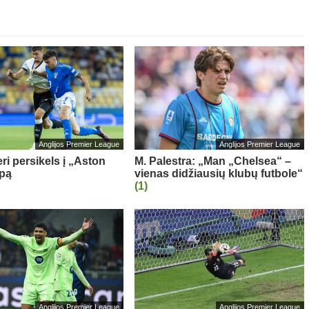
Anglijos Premier League
Anglijos Premier League
ri persikels į „Aston
M. Palestra: „Man „Chelsea“ –
ipą
vienas didžiausių klubų futbole“
(1)
Anglijos Premier League
Anglijos Premier League