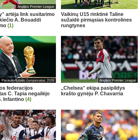
Anglijos Premier League
“ artėja link susitarimo
Vaikinų U15 rinktinė Taline
kiečio A. Bouaddi
sužaidė pirmąsias kontrolines
imo
(1)
rungtynes
Pasaulio futbolo čempionatas 2026
Anglijos Premier League
os federacijos
„Chelsea“ ekipa pasipildys
tas C. Tapia negailėjo
krašto gynėju P. Chavarria
. Infantino
(4)