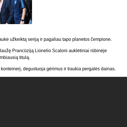
raukė užkeiktą seriją ir pagaliau tapo planetos čempione.
aužę Prancūziją Lionelio Scaloni auklėtiniai rūbinėje
biausią titulą.
ų konteinerį, degustuoja gėrimus ir traukia pergalės dainas.