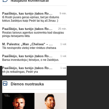
Naujausi komentarai
Paaiškėjo, kas turėjo įtakos Rodri sprendimui pasirinkti Barselonos pusę
9 min.
Iš Rodri pusės geras ejimas, bet jei išstums
tokius žaidėjus kaip Pedri tai ką aš žinau :)
Paaiškėjo, kas turėjo įtakos Rodri sprendimui pasirinkti Barselonos pusę
25 min.
Realas laisvus agentus susirenka kad daugiau
pinigu teisejams liktu
M. Palestra: „Man „Chelsea“ – vienas didžiausių klubų futbole“
1 val.
Tik nevisprotis vietoj inter rinktus chelsea
Paaiškėjo, kas turėjo įtakos Rodri sprendimui pasirinkti Barselonos pusę
1 val.
Barsa investuotoja į teisėjus, o ne žaidėjus.
Paaiškėjo, kas turėjo įtakos Rodri sprendimui pasirinkti Barselonos pusę
1 val.
nh jis reikalingas, Pedri yra
Dienos nuotrauka