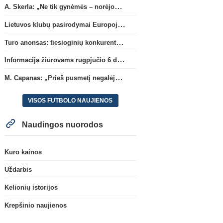
A. Skerla: „Ne tik gynėmės – norėjome atakuoti“
Lietuvos klubų pasirodymai Europoje: patirti pralaimėjimai Kroatijos atstovams
Turo anonsas: tiesioginių konkurentų dvikova Gargžduose
Informacija žiūrovams rugpjūčio 6 d. UEFA rungtynėms
M. Capanas: „Prieš pusmetį negalėjau net įsivaizduoti, kad žaisime prieš „Hajduk“
VISOS FUTBOLO NAUJIENOS
Naudingos nuorodos
Kuro kainos
Uždarbis
Kelionių istorijos
Krepšinio naujienos