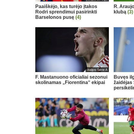
Paaiškėjo, kas turėjo įtakos
R. Arauj
Rodri sprendimui pasirinkti
klubą
(3)
Barselonos pusę
(4)
Italijos Serie A
F. Mastanuono oficialiai sezonui
Buvęs il
skolinamas „Fiorentina“ ekipai
žaidėjas 
persikėl