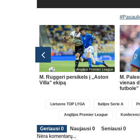
#Pasauli
glijos Premier League
Anglijos Premier League
link
M. Ruggeri persikels į „Aston
M. Pales
rokiečio A.
Villa“ ekipą
vienas d
limo
(1)
futbole“
Lietuvos TOP LYGA
Italijos Serie A
Pr
Anglijos Premier League
Konferenci
Geriausi 0
Naujausi 0
Seniausi 0
Nėra komentarų...