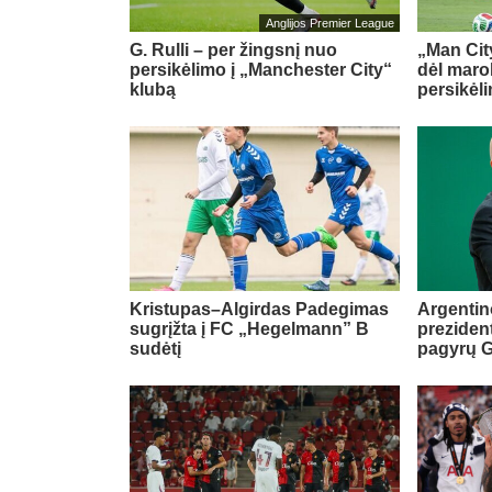
Anglijos Premier League
G. Rulli – per žingsnį nuo
„Man City
persikėlimo į „Manchester City“
dėl maro
klubą
persikėl
Kristupas–Algirdas Padegimas
Argentin
sugrįžta į FC „Hegelmann” B
preziden
sudėtį
pagyrų G