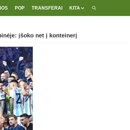
NOS
POP
TRANSFERAI
KITA
inėje: įšoko net į konteinerį