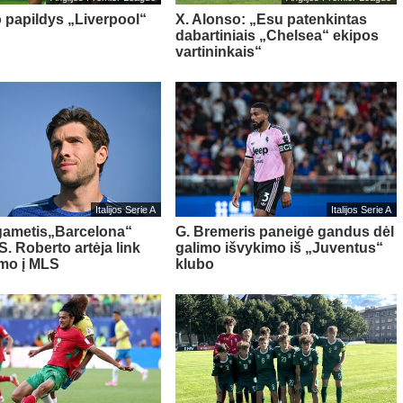
o papildys „Liverpool“
X. Alonso: „Esu patenkintas
dabartiniais „Chelsea“ ekipos
vartininkais“
Italijos Serie A
Italijos Serie A
gametis„Barcelona“
G. Bremeris paneigė gandus dėl
S. Roberto artėja link
galimo išvykimo iš „Juventus“
imo į MLS
klubo