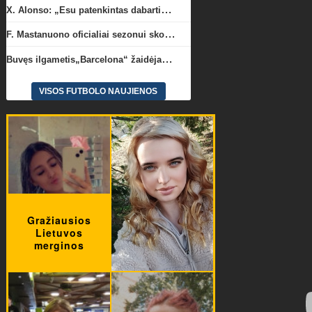
X. Alonso: „Esu patenkintas dabartiniais „Chelsea“ ekipos vartininkais“
F. Mastanuono oficialiai sezonui skolinamas „Fiorentina“ ekipai
Buvęs ilgametis„Barcelona“ žaidėjas S. Roberto artėja link persikėlimo į MLS
VISOS FUTBOLO NAUJIENOS