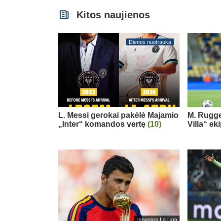
Kitos naujienos
Dienos nuotrauka
L. Messi gerokai pakėlė Majamio
M. Rugge
„Inter“ komandos vertę
(10)
Villa“ ek
Ispanijos La Liga