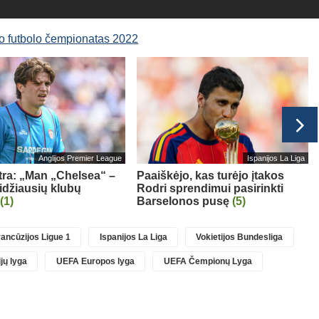
o futbolo čempionatas 2022
Anglijos Premier League
Ispanijos La Liga
tra: „Man „Chelsea“ –
Paaiškėjo, kas turėjo įtakos
idžiausių klubų
Rodri sprendimui pasirinkti
(1)
Barselonos pusę
(5)
ancūzijos Ligue 1
Ispanijos La Liga
Vokietijos Bundesliga
jų lyga
UEFA Europos lyga
UEFA Čempionų Lyga