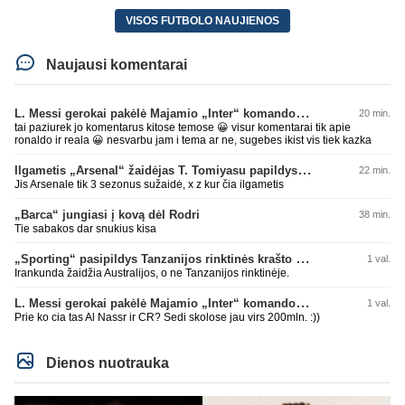
VISOS FUTBOLO NAUJIENOS
Naujausi komentarai
L. Messi gerokai pakėlė Majamio „Inter“ komandos vertę
20 min.
tai paziurek jo komentarus kitose temose 😀 visur komentarai tik apie
ronaldo ir reala 😀 nesvarbu jam i tema ar ne, sugebes ikist vis tiek kazka
Ilgametis „Arsenal“ žaidėjas T. Tomiyasu papildys „Crystal Palace“ ekipą
22 min.
Jis Arsenale tik 3 sezonus sužaidė, x z kur čia ilgametis
„Barca“ jungiasi į kovą dėl Rodri
38 min.
Tie sabakos dar snukius kisa
„Sporting“ pasipildys Tanzanijos rinktinės krašto saugu
1 val.
Irankunda žaidžia Australijos, o ne Tanzanijos rinktinėje.
L. Messi gerokai pakėlė Majamio „Inter“ komandos vertę
1 val.
Prie ko cia tas Al Nassr ir CR? Sedi skolose jau virs 200mln. :))
Dienos nuotrauka