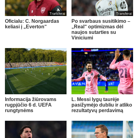
Transferai
Transferai
Oficialu: C. Norgaardas
Po svarbaus susitikimo –
keliasi į „Everton“
„Real“ optimizmas dėl
naujos sutarties su
Viniciumi
Informacija žiūrovams
L. Messi lygų taurėje
rugpjūčio 6 d. UEFA
pasižymėjo dubliu ir atliko
rungtynėms
rezultatyvų perdavimą