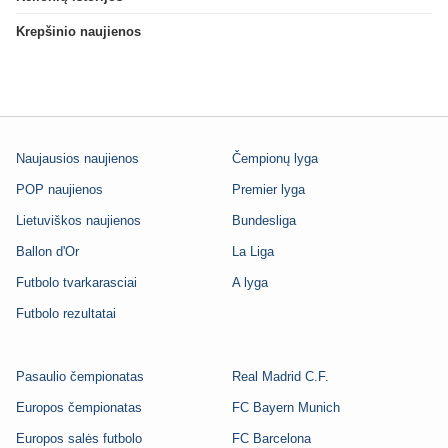
Krepšinio naujienos
Naujausios naujienos
Čempionų lyga
POP naujienos
Premier lyga
Lietuviškos naujienos
Bundesliga
Ballon d'Or
La Liga
Futbolo tvarkarasciai
A lyga
Futbolo rezultatai
Pasaulio čempionatas
Real Madrid C.F.
Europos čempionatas
FC Bayern Munich
Europos salės futbolo
FC Barcelona