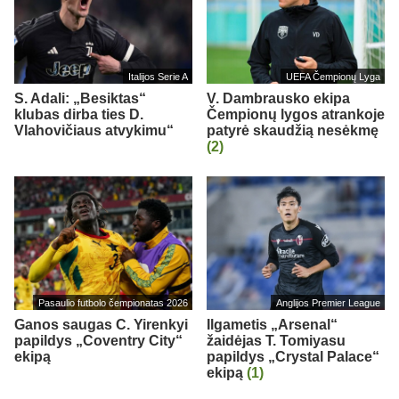
Italijos Serie A
UEFA Čempionų Lyga
S. Adali: „Besiktas“
V. Dambrausko ekipa
klubas dirba ties D.
Čempionų lygos atrankoje
Vlahovičiaus atvykimu“
patyrė skaudžią nesėkmę
(2)
Pasaulio futbolo čempionatas 2026
Anglijos Premier League
Ganos saugas C. Yirenkyi
Ilgametis „Arsenal“
papildys „Coventry City“
žaidėjas T. Tomiyasu
ekipą
papildys „Crystal Palace“
ekipą
(1)