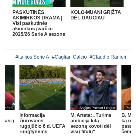
PASKUTINĖS
KOLO-MUANI GRĮŽTA
AKIMIRKOS DRAMA |
DĖL DAUGIAU
Visi paskutinės
akimirkos įvarčiai
2025/26 Serie A sezone
#Italijos Serie A
#Cagliari Calcio
#Claudio Ranieri
ransferai
Anglijos Premier League
Pasaul
Informacija
M. Arteta: „Turime
B. Me
liasi į
žiūrovams
ambiciją kitą
ką nor
rugpjūčio 6 d. UEFA
sezoną kovoti dėl
pasau
rungtynėms
visų titulų“
čempio