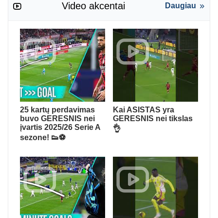
Video akcentai
Daugiau
25 kartų perdavimas
Kai ASISTAS yra
buvo GERESNIS nei
GERESNIS nei tikslas
įvartis 2025/26 Serie A
👌
sezone! 👟⚽