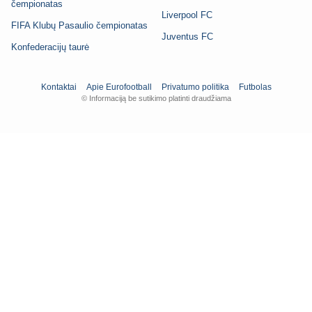
čempionatas
Liverpool FC
FIFA Klubų Pasaulio čempionatas
Juventus FC
Konfederacijų taurė
Kontaktai
Apie Eurofootball
Privatumo politika
Futbolas
© Informaciją be sutikimo platinti draudžiama