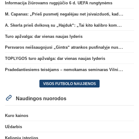
Informacija žiūrovams rugpjūčio 6 d. UEFA rungtynėms
M. Capanas: „Prieš pusmetį negalėjau net įsivaizduoti, kad žaisime prieš „Hajduk“
A. Skerla prieš dvikovą su „Hajduk“: „Tai kito kalibro komanda“
Turo apžvalga: dar vienas naujas lyderis
Persvaros neišsaugojusi „Gintra“ atrankos pusfinalyje nusileido Škotijos čempionėms
TOPLYGOS turo apžvalga: dar vienas naujas lyderis
Pradedantiesiems teisėjams – nemokamas seminaras Vilniuje šį penktadienį
VISOS FUTBOLO NAUJIENOS
Naudingos nuorodos
Kuro kainos
Uždarbis
Kelionių istorijos