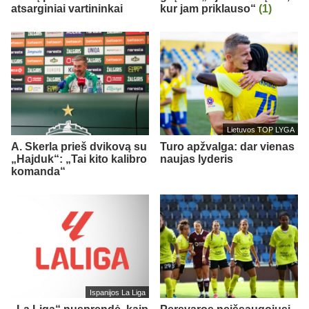
atsarginiai vartininkai
kur jam priklauso“
(1)
Lietuvos TOP LYGA
A. Skerla prieš dvikovą su
Turo apžvalga: dar vienas
„Hajduk“: „Tai kito kalibro
naujas lyderis
komanda“
Ispanijos La Liga