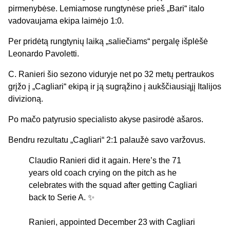
pirmenybėse. Lemiamose rungtynėse prieš „Bari“ italo
vadovaujama ekipa laimėjo 1:0.
Per pridėtą rungtynių laiką „saliečiams“ pergalę išplėšė
Leonardo Pavoletti.
C. Ranieri šio sezono viduryje net po 32 metų pertraukos
grįžo į „Cagliari“ ekipą ir ją sugrąžino į aukščiausiąjį Italijos
divizioną.
Po mačo patyrusio specialisto akyse pasirodė ašaros.
Bendru rezultatu „Cagliari“ 2:1 palaužė savo varžovus.
Claudio Ranieri did it again. Here’s the 71
years old coach crying on the pitch as he
celebrates with the squad after getting Cagliari
back to Serie A. ✨
Ranieri, appointed December 23 with Cagliari