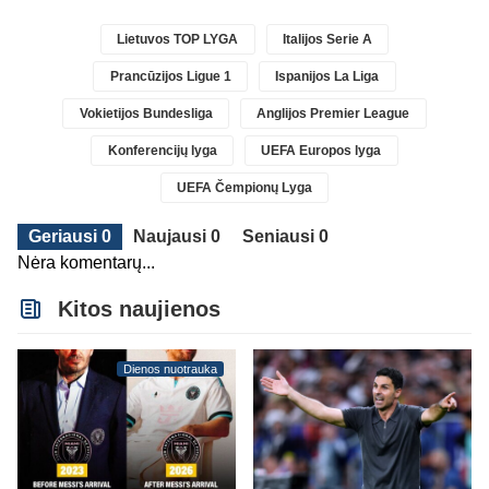
Lietuvos TOP LYGA
Italijos Serie A
Prancūzijos Ligue 1
Ispanijos La Liga
Vokietijos Bundesliga
Anglijos Premier League
Konferencijų lyga
UEFA Europos lyga
UEFA Čempionų Lyga
Geriausi 0
Naujausi 0
Seniausi 0
Nėra komentarų...
Kitos naujienos
Dienos nuotrauka