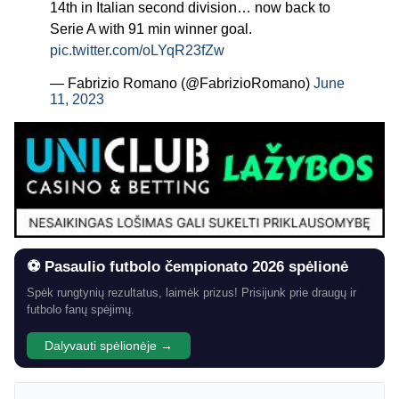
14th in Italian second division… now back to
Serie A with 91 min winner goal.
pic.twitter.com/oLYqR23fZw
— Fabrizio Romano (@FabrizioRomano)
June
11, 2023
⚽ Pasaulio futbolo čempionato 2026 spėlionė
Spėk rungtynių rezultatus, laimėk prizus! Prisijunk prie draugų ir
futbolo fanų spėjimų.
Dalyvauti spėlionėje →