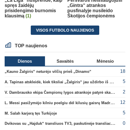
„La Liga“ nusprendė, kaip
Persvaros neišsaugojusi
spręs žaidėjų
„Gintra“ atrankos
prisidengimo burnomis
pusfinalyje nusileido
klausimą
(1)
Škotijos čempionėms
VISOS FUTBOLO NAUJIENOS
TOP naujienos
Dienos
Savaitės
Mėnesio
18
„Kauno Žalgiris“ neturėjo vilčių prieš „Dinamo“
5
A. Tapinas atskleidė, kiek tiksliai „Žalgiris“ jau uždirbo iš UEFA premijų
2
V. Dambrausko ekipa Čempionų lygos atrankoje patyrė skaudžią nesėkmę
12
L. Messi pasižymėjo kilniu poelgiu dėl kilusių gaisrų Madride
5
M. Salah karjerą tęs Turkijoje
0
Dvikovas su „Hajduk“ transliuos TV3, paskutinėje transliacijoje – nauji rekordai