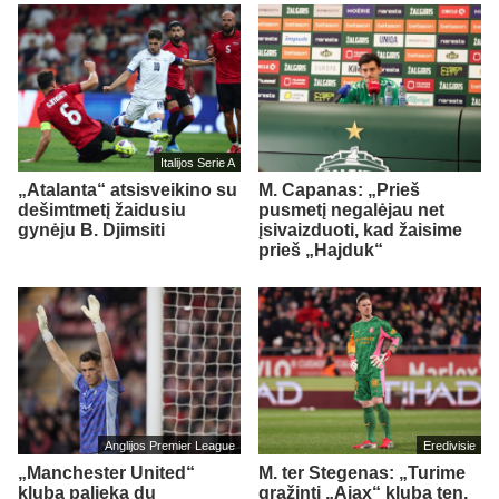
Italijos Serie A
„Atalanta“ atsisveikino su
M. Capanas: „Prieš
dešimtmetį žaidusiu
pusmetį negalėjau net
gynėju B. Djimsiti
įsivaizduoti, kad žaisime
prieš „Hajduk“
Anglijos Premier League
Eredivisie
„Manchester United“
M. ter Stegenas: „Turime
klubą palieka du
grąžinti „Ajax“ klubą ten,