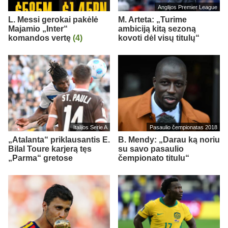
Anglijos Premier League
L. Messi gerokai pakėlė
M. Arteta: „Turime
Majamio „Inter“
ambiciją kitą sezoną
komandos vertę
(4)
kovoti dėl visų titulų“
Italijos Serie A
Pasaulio čempionatas 2018
„Atalanta“ priklausantis E.
B. Mendy: „Darau ką noriu
Bilal Toure karjerą tęs
su savo pasaulio
„Parma“ gretose
čempionato titulu“