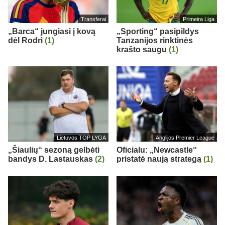
Transferai
Primeira Liga
„Barca“ jungiasi į kovą
„Sporting“ pasipildys
dėl Rodri
(1)
Tanzanijos rinktinės
krašto saugu
(1)
Lietuvos TOP LYGA
Anglijos Premier League
„Šiaulių“ sezoną gelbėti
Oficialu: „Newcastle“
bandys D. Lastauskas
(2)
pristatė naują strategą
(1)