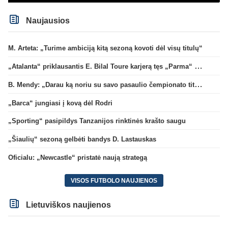
Naujausios
M. Arteta: „Turime ambiciją kitą sezoną kovoti dėl visų titulų“
„Atalanta“ priklausantis E. Bilal Toure karjerą tęs „Parma“ gretose
B. Mendy: „Darau ką noriu su savo pasaulio čempionato titulu“
„Barca“ jungiasi į kovą dėl Rodri
„Sporting“ pasipildys Tanzanijos rinktinės krašto saugu
„Šiaulių“ sezoną gelbėti bandys D. Lastauskas
Oficialu: „Newcastle“ pristatė naują strategą
VISOS FUTBOLO NAUJIENOS
Lietuviškos naujienos