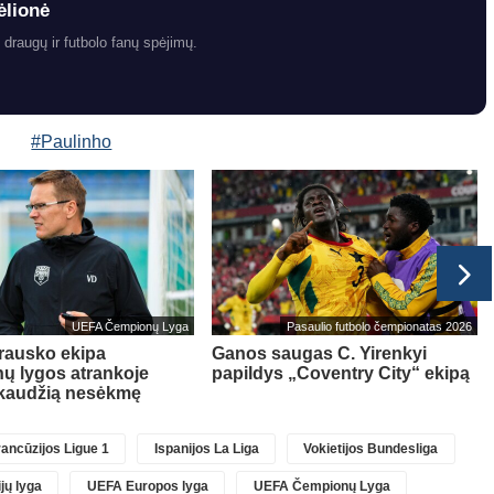
ėlionė
 draugų ir futbolo fanų spėjimų.
#Paulinho
UEFA Čempionų Lyga
Pasaulio futbolo čempionatas 2026
rausko ekipa
Ganos saugas C. Yirenkyi
ų lygos atrankoje
papildys „Coventry City“ ekipą
skaudžią nesėkmę
ancūzijos Ligue 1
Ispanijos La Liga
Vokietijos Bundesliga
jų lyga
UEFA Europos lyga
UEFA Čempionų Lyga