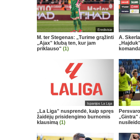
Eredivisie
M. ter Stegenas: „Turime grąžinti
A. Skerl
„Ajax“ klubą ten, kur jam
„Hajduk“:
priklauso“
(1)
komand
Ispanijos La Liga
„La Liga“ nusprendė, kaip spręs
Persvaro
žaidėjų prisidengimo burnomis
„Gintra“
klausimą
(1)
nusileid