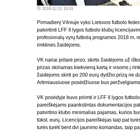
2018-12-11 15:01
Pirmadienį Vilniuje vyko Lietuvos futbolo fed
patvirtinti LFF II lygos futbolo klubų licencijav
profesionalų vyrų futbolą programos 2018 m. re
rinktinės žaidėjoms.
VK nariai pritarė prizo, skirto žaidėjoms už išk
prizas skiriamas kiekvieną kartą ir visoms į ri
žaidėjoms skirti po 200 eurų dydžio prizą ne da
Artimiausiuose posėdžiuose bus peržvelgiamos i
VK posėdyje buvo priimti ir LFF II lygos futbolo
pareiškėjams paankstintas dokumentacijos pate
patvirtino klubo minimalias pajamas, kurios bus
tūkst. eurų. Licencijos pareiškėjas taip pat t
turės turėti bent dvi jaunimo komandas, taip pa