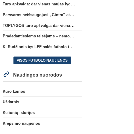
Turo apžvalga: dar vienas naujas lyderis
Persvaros neišsaugojusi „Gintra“ atrankos pusfinalyje nusileido Škotijos čempionėms
TOPLYGOS turo apžvalga: dar vienas naujas lyderis
Pradedantiesiems teisėjams – nemokamas seminaras Vilniuje šį penktadienį
K. Rudžionis tęs LFF salės futbolo techninio direktoriaus veiklą
VISOS FUTBOLO NAUJIENOS
Naudingos nuorodos
Kuro kainos
Uždarbis
Kelionių istorijos
Krepšinio naujienos