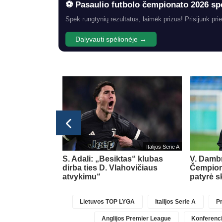
⚽ Pasaulio futbolo čempionato 2026 sp
Spėk rungtynių rezultatus, laimėk prizus! Prisijunk prie
Dalyvauti spėlionėje →
Italijos Serie A
vikovą su
S. Adali: „Besiktas“ klubas
V. Damb
to kalibro
dirba ties D. Vlahovičiaus
Čempion
atvykimu“
patyrė 
Lietuvos TOP LYGA
Italijos Serie A
Pr
Anglijos Premier League
Konferenci