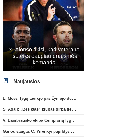
X. Alonso tikisi, kad veteranai
suteiks daugiau drausmės
komandai
Naujausios
L. Messi lygų taurėje pasižymėjo dubliu ir atliko rezultatyvų perdavimą
S. Adali: „Besiktas“ klubas dirba ties D. Vlahovičiaus atvykimu“
V. Dambrausko ekipa Čempionų lygos atrankoje patyrė skaudžią nesėkmę
Ganos saugas C. Yirenkyi papildys „Coventry City“ ekipą