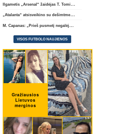
Ilgametis „Arsenal“ žaidėjas T. Tomiyasu papildys „Crystal Palace“ ekipą
„Atalanta“ atsisveikino su dešimtmetį žaidusiu gynėju B. Djimsiti
M. Capanas: „Prieš pusmetį negalėjau net įsivaizduoti, kad žaisime prieš „Hajduk“
VISOS FUTBOLO NAUJIENOS