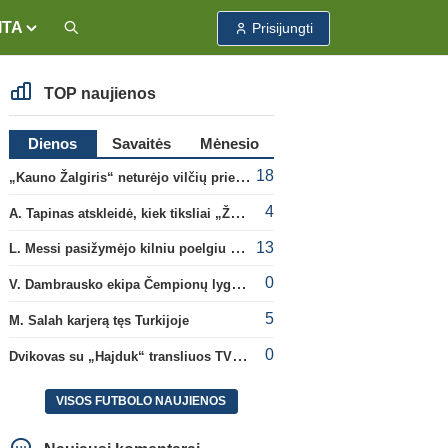
ITA
Prisijungti
TOP naujienos
Dienos
Savaitės
Mėnesio
18
„Kauno Žalgiris“ neturėjo vilčių prieš „Dinamo“
4
A. Tapinas atskleidė, kiek tiksliai „Žalgiris“ jau uždirbo iš UEFA premijų
13
L. Messi pasižymėjo kilniu poelgiu dėl kilusių gaisrų Madride
0
V. Dambrausko ekipa Čempionų lygos atrankoje patyrė skaudžią nesėkmę
5
M. Salah karjerą tęs Turkijoje
0
Dvikovas su „Hajduk“ transliuos TV3, paskutinėje transliacijoje – nauji rekordai
VISOS FUTBOLO NAUJIENOS