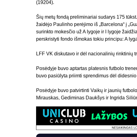
(19204).
Šių metų fondą preliminariai sudarys 175 tūkst.
žaidėjo Paulinho perėjimo iš „Barcelona“ į „G
surinkto mokesčio už A lygoje ir I lygoje žaid
perskristyti fondo išmokas tokiu principu: A lyga
LFF VK diskutavo ir dėl nacionalinių rinktinių tr
Posėdyje buvo aptartas platesnis futbolo trener
buvo pasiūlyta priimti sprendimus dėl didesnio t
Posėdyje buvo patvirtinti Vaikų ir jaunių futbo
Mirauskas, Gediminas Daukšys ir Ingrida Siliū