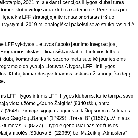
otarpio, 2021 m. siekiant licencijos II lygos klubai turės
ugdomos klubo viduje arba klubo akademijoje. Perėjimas prie
alaikis LFF strategijoje įtvirtintas prioritetas ir šiuo
ubų vystymui. 2019 m. analogiškai pakeisti savo struktūras turi A
ne LFF vykdytos Lietuvos futbolo jaunimo integracijos į
Programos tikslas – finansiškai skatinti Lietuvos futbolo
ti klubų komandas, kurie sezono metu suteikė jauniesiems
ogramoje dalyvauja Lietuvos A lygos, LFF I ir II lygos
os. Klubų komandos įvertinamos taškais už jaunųjų žaidėjų
se.
ms LFF I lygos ir trims LFF II lygos klubams, kurie tampa savo
mąją vietą užėmė „Kauno Žalgiris“ (8340 tšk.), antrą –
as“ (2648). Pirmoje lygoje daugiausiai taškų surinko Vilniaus
ikiavo Gargždų „Banga“ (17929), „Trakai B“ (11567), „Vilniaus
„Stumbras B” (8327). II lygoje geriausiai pasirodžiusios
arijampolės „Sūduva B“ (22369) bei Mažeikių „Atmosfera“