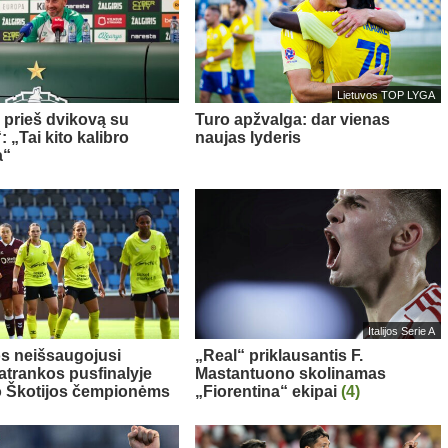
Lietuvos TOP LYGA
a prieš dvikovą su
Turo apžvalga: dar vienas
 „Tai kito kalibro
naujas lyderis
a“
Italijos Serie A
s neišsaugojusi
„Real“ priklausantis F.
 atrankos pusfinalyje
Mastantuono skolinamas
o Škotijos čempionėms
„Fiorentina“ ekipai
(4)