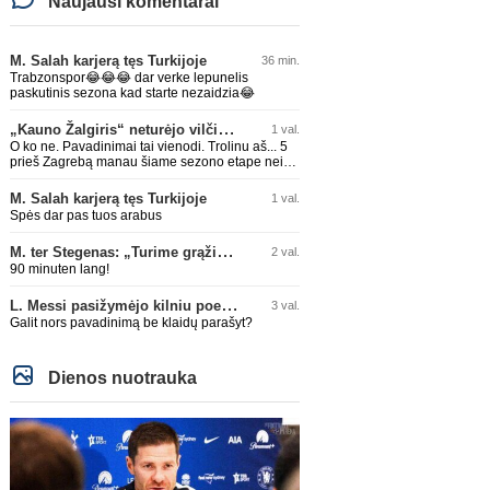
Naujausi komentarai
M. Salah karjerą tęs Turkijoje
36 min.
Trabzonspor😂😂😂 dar verke lepunelis
paskutinis sezona kad starte nezaidzia😂
„Kauno Žalgiris“ neturėjo vilčių prieš „Dinamo“
1 val.
O ko ne. Pavadinimai tai vienodi. Trolinu aš... 5
prieš Zagrebą manau šiame sezono etape nei
Barca, nei Bayern, nei koks Arsenal neatloštų
M. Salah karjerą tęs Turkijoje
1 val.
Spės dar pas tuos arabus
M. ter Stegenas: „Turime grąžinti „Ajax“ klubą ten, kur jam priklauso“
2 val.
90 minuten lang!
L. Messi pasižymėjo kilniu poelgiu dėl kilusių gaisrų Madride
3 val.
Galit nors pavadinimą be klaidų parašyt?
Dienos nuotrauka