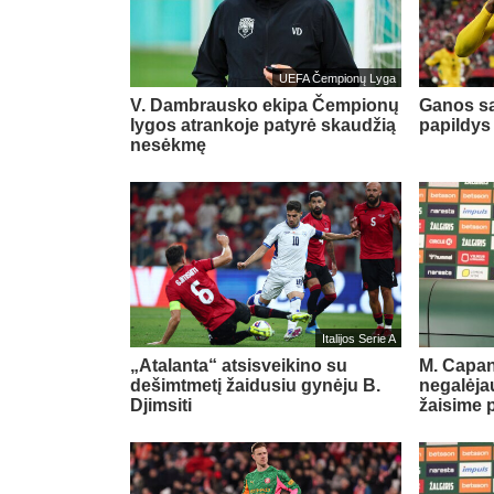
UEFA Čempionų Lyga
V. Dambrausko ekipa Čempionų
Ganos sa
lygos atrankoje patyrė skaudžią
papildys
nesėkmę
Italijos Serie A
„Atalanta“ atsisveikino su
M. Capan
dešimtmetį žaidusiu gynėju B.
negalėjau
Djimsiti
žaisime 