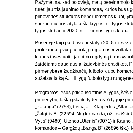
Pažymėtina, kad po dviejų metų pereinamojo laik
turėti jau tris jaunimo komandas, kurios bus 
pilnavertės struktūros bendruomenės klubų yra ilg
sprendimu nustatyta aiški kryptis ir II lygos kl
lygos klubai, o 2020 m. – Pirmos lygos klubai.
Posėdyje taip pat buvo pristatyti 2018 m. sezo
profesionalų vyrų futbolą programos rezultatai. 
klubus investuoti į jaunimo ugdymą ir motyvuo
žaidėjams daugiausiai žaidybinės praktikos. Pr
pirmenybėse žaidžiančių futbolo klubų komand
sužaistą laiką A, I, II lygų futbolo lygų rungtynė
Programos lėšos priklauso trims A lygos, šešie
pirmenybių taškų įskaitų lyderiais. A lygoje pir
„Palanga“ (2753), trečiąją – Klaipėdos „Atlant
„Žalgiris B“ (22594 tšk.) komanda, už jos išsir
Vytis“ (9480), Utenos „Utenis” (9071) ir Kauno 
komandos – Gargždų „Banga B“ (26896 tšk.), M