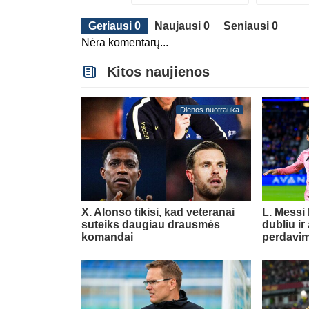
Geriausi 0
Naujausi 0
Seniausi 0
Nėra komentarų...
Kitos naujienos
Dienos nuotrauka
X. Alonso tikisi, kad veteranai
L. Messi
suteiks daugiau drausmės
dubliu ir
komandai
perdavi