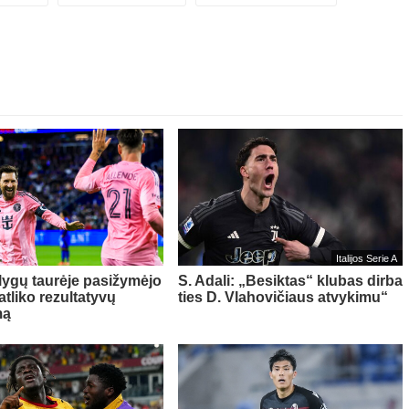
Italijos Serie A
 lygų taurėje pasižymėjo
S. Adali: „Besiktas“ klubas dirba
 atliko rezultatyvų
ties D. Vlahovičiaus atvykimu“
mą