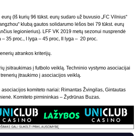
 eurų (Iš kurių 96 tūkst. eurų sudaro už buvusio „FC Vilnius“
uangzhou“ klubą gautos solidarumo lėšos bei 79 tūkst. eurų
žiančius legionierius). LFF VK 2019 metų sezonui nusprendė
 – 35 proc., I lyga – 45 proc, II lyga – 20 proc.
enerių atrankos kriterijų.
ių įsitraukimas į futbolo veiklą. Techninio vystymo asociacijai
renerių įtraukimo į asociacijos veiklą.
lo asociacijos komiteto nariai: Rimantas Žvingilas, Gintautas
nienė. Komiteto pirmininkas – Žydrūnas Buzas.