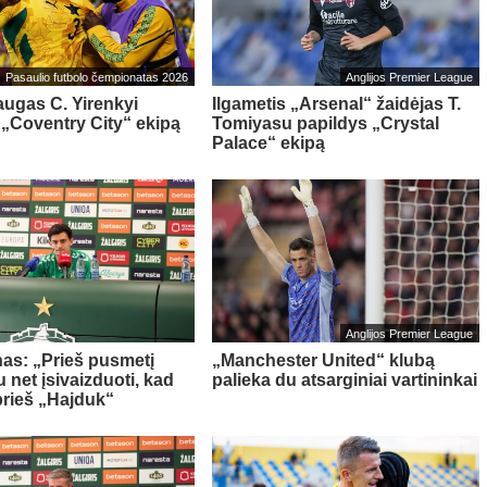
Pasaulio futbolo čempionatas 2026
Anglijos Premier League
ugas C. Yirenkyi
Ilgametis „Arsenal“ žaidėjas T.
 „Coventry City“ ekipą
Tomiyasu papildys „Crystal
Palace“ ekipą
Anglijos Premier League
as: „Prieš pusmetį
„Manchester United“ klubą
 net įsivaizduoti, kad
palieka du atsarginiai vartininkai
prieš „Hajduk“