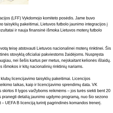
eracijos (LFF) Vykdomojo komiteto posėdis. Jame buvo
imo taisyklių pakeitimai, Lietuvos futbolo jaunimo integracijos į
zultatai ir nauja finansinė išmoka Lietuvos moterų futbolo
ovotą teisę atstovauti Lietuvos nacionalinei moterų rinktinei. Šis
nktinės stovyklą oficialiai pakviestoms žaidėjoms. Nuspręsta
ugiau, nei šešis kartus per metus, neįskaitant kelionės išlaidų.
šmokos ir kitų nacionalinių rinktinių nariams.
 klubų licencijavimo taisyklių pakeitimai. Licencijos
ikimo laikas, kaip ir licencijavimo sprendimų data. VK
 skirtos II lygos varžyboms reikmėms – jos turės siekti bent 20
urės pranegti detalią jaunimo ugdymo programą, nuo šio sezono
t – UEFA B licenciją turintį pagrindinės komandos trenerį.