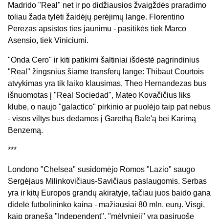
Madrido "Real" net ir po didžiausios žvaigždės praradimo
toliau žada tylėti žaidėjų perėjimų lange. Florentino
Perezas apsistos ties jaunimu - pasitikės tiek Marco
Asensio, tiek Viniciumi.
"Onda Cero" ir kiti patikimi šaltiniai išdėstė pagrindinius
"Real" žingsnius šiame transferų lange: Thibaut Courtois
atvykimas yra tik laiko klausimas, Theo Hernandezas bus
išnuomotas į "Real Sociedad", Mateo Kovačičius liks
klube, o naujo "galactico" pirkinio ar puolėjo taip pat nebus
- visos viltys bus dedamos į Garethą Bale'ą bei Karimą
Benzemą.
***
Londono "Chelsea" susidomėjo Romos "Lazio" saugo
Sergėjaus Milinkovičiaus-Savičiaus paslaugomis. Serbas
yra ir kitų Europos grandų akiratyje, tačiau juos baido gana
didelė futbolininko kaina - mažiausiai 80 mln. eurų. Visgi,
kaip praneša "Independent", "mėlynieji" yra pasiruošę