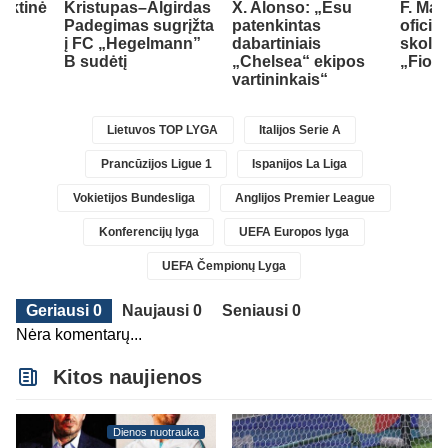
inktinė
Kristupas–Algirdas
X. Alonso: „Esu
F. Ma
ė
Padegimas sugrįžta
patenkintas
oficia
į FC „Hegelmann”
dabartiniais
skoli
B sudėtį
„Chelsea“ ekipos
„Fiore
vartininkais“
Lietuvos TOP LYGA
Italijos Serie A
Prancūzijos Ligue 1
Ispanijos La Liga
Vokietijos Bundesliga
Anglijos Premier League
Konferencijų lyga
UEFA Europos lyga
UEFA Čempionų Lyga
Geriausi 0
Naujausi 0
Seniausi 0
Nėra komentarų...
Kitos naujienos
Dienos nuotrauka