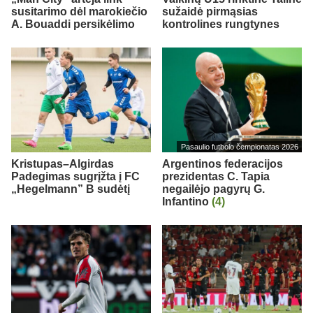
susitarimo dėl marokiečio
sužaidė pirmąsias
A. Bouaddi persikėlimo
kontrolines rungtynes
Pasaulio futbolo čempionatas 2026
Kristupas–Algirdas
Argentinos federacijos
Padegimas sugrįžta į FC
prezidentas C. Tapia
„Hegelmann” B sudėtį
negailėjo pagyrų G.
Infantino
(4)