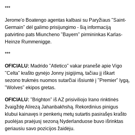
***
Jerome'o Boatengo agentas kalbasi su Paryžiaus "Saint-
Germain" dėl galimo prisijungimo - šią informaciją
patvirtino pats Miuncheno "Bayern" pirmininkas Karlas-
Heinze Rummenigge.
***
OFICIALU:
Madrido "Atletico" vakar pranešė apie Vigo
"Celta" krašto gynėjo Jonny įsigijimą, tačiau jį iškart
sezono trukmės nuomos sutarčiai išsiuntė į "Premier" lygą,
"Wolves" ekipos gretas.
OFICIALU:
"Brighton" iš AZ prisiviliojo Irano rinktinės
žvaigždę Alirezą Jahanbakhshą. Rekordinius pinigus
klubui kainavęs ir penkerių metų sutartis pasirašęs krašto
puolėjas praėjusį sezoną Nyderlanduose buvo išrinktas
geriausiu savo pozicijos žaidėju.