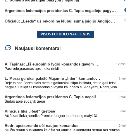
C. Romero karjera gali pakrypti į Ispaniją
4
Argentinos federacijos prezidentas C. Tapia negailėjo pagyrų G. Infantino
1
Oficialu: „Leeds“ už rekordinę klubui sumą įsigijo Anglijos rinktinės vartininką
VISOS FUTBOLO NAUJIENOS
Naujausi komentarai
A. Tapinas: „Iš europinio lygio komandos gavom gerų pamokų“
12 min.
Pasirodo,paramas apsimoka rinkti.
L. Messi gerokai pakėlė Majamio „Inter“ komandos vertę
1 val.
Beje ta pati Barca siais metais galiausiai islipo is skolu, del to gali leisti
pagaliau taikytis i komandos pildyma ka ir daro su Adeyemi, Rodri, visa
Julian Alvarez saga.
Argentinos federacijos prezidentas C. Tapia negailėjo pagyrų G. Infantino
2 val.
Šūdas apie šūdą tik gerai
Vinicius liks „Real“ gretose
5 val.
Ačiū kad lieka,nereiks Premier league ta princesę matyti😀
Rodri apsisprendė dėl naujos komandos
6 val.
Nu čia realui bus kliurka,žaidžia su Viniciaus kontraktu geriau,nei renkasi