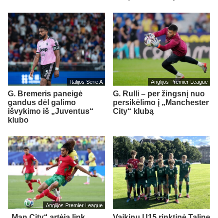
Italijos Serie A
Anglijos Premier League
G. Bremeris paneigė
G. Rulli – per žingsnį nuo
gandus dėl galimo
persikėlimo į „Manchester
išvykimo iš „Juventus“
City“ klubą
klubo
Anglijos Premier League
„Man City“ artėja link
Vaikinų U15 rinktinė Taline