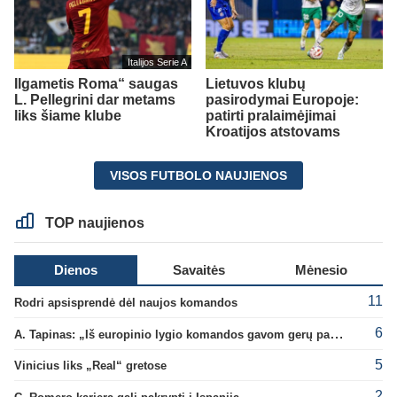
Italijos Serie A
Ilgametis Roma“ saugas
Lietuvos klubų
L. Pellegrini dar metams
pasirodymai Europoje:
liks šiame klube
patirti pralaimėjimai
Kroatijos atstovams
VISOS FUTBOLO NAUJIENOS
TOP naujienos
Dienos
Savaitės
Mėnesio
11
Rodri apsisprendė dėl naujos komandos
6
A. Tapinas: „Iš europinio lygio komandos gavom gerų pamokų“
5
Vinicius liks „Real“ gretose
2