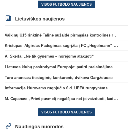
VISOS FUTBOLO NAUJIENOS
Lietuviškos naujienos
Vaikinų U15 rinktinė Taline sužaidė pirmąsias kontrolines rungtynes
Kristupas–Algirdas Padegimas sugrįžta į FC „Hegelmann” B sudėtį
A. Skerla: „Ne tik gynėmės – norėjome atakuoti“
Lietuvos klubų pasirodymai Europoje: patirti pralaimėjimai Kroatijos atstovams
Turo anonsas: tiesioginių konkurentų dvikova Gargžduose
Informacija žiūrovams rugpjūčio 6 d. UEFA rungtynėms
M. Capanas: „Prieš pusmetį negalėjau net įsivaizduoti, kad žaisime prieš „Hajduk“
VISOS FUTBOLO NAUJIENOS
Naudingos nuorodos