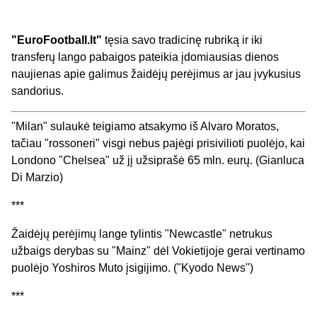
"EuroFootball.lt"
tęsia savo tradicinę rubriką ir iki
transferų lango pabaigos pateikia įdomiausias dienos
naujienas apie galimus žaidėjų perėjimus ar jau įvykusius
sandorius.
"Milan" sulaukė teigiamo atsakymo iš Alvaro Moratos,
tačiau "rossoneri" visgi nebus pajėgi prisivilioti puolėjo, kai
Londono "Chelsea" už jį užsiprašė 65 mln. eurų. (Gianluca
Di Marzio)
***
Žaidėjų perėjimų lange tylintis "Newcastle" netrukus
užbaigs derybas su "Mainz" dėl Vokietijoje gerai vertinamo
puolėjo Yoshiros Muto įsigijimo. ("Kyodo News")
***