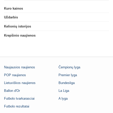
Kuro kainos
Uždarbis
Kelionių istorijos
Krepšinio naujienos
Naujausios naujienos
Čempionų lyga
POP naujienos
Premier lyga
Lietuviškos naujienos
Bundesliga
Ballon d'Or
La Liga
Futbolo tvarkarasciai
A lyga
Futbolo rezultatai