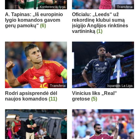
Konferencijų lyga
Transferai
A. Tapinas: „Iš europinio
Oficialu: „Leeds“ už
lygio komandos gavom
rekordinę klubui sumą
gerų pamokų“
(6)
įsigijo Anglijos rinktinės
vartininką
(1)
Transferai
Ispanijos La Liga
Rodri apsisprendė dėl
Vinicius liks „Real“
naujos komandos
(11)
gretose
(5)