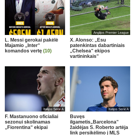
Anglijos Premier League
L. Messi gerokai pakėlė
X. Alonso: „Esu
Majamio „Inter“
patenkintas dabartiniais
komandos vertę
(10)
„Chelsea“ ekipos
vartininkais“
Italijos Serie A
Italijos Serie A
F. Mastanuono oficialiai
Buvęs
sezonui skolinamas
ilgametis„Barcelona“
„Fiorentina“ ekipai
žaidėjas S. Roberto artėja
link persikėlimo į MLS