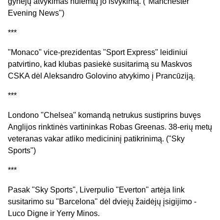
gynėjų atvykimas nulemtų jo išvykimą. ("Manchester
Evening News")
***
"Monaco" vice-prezidentas "Sport Express" leidiniui
patvirtino, kad klubas pasiekė susitarimą su Maskvos
CSKA dėl Aleksandro Golovino atvykimo į Prancūziją.
***
Londono "Chelsea" komandą netrukus sustiprins buvęs
Anglijos rinktinės vartininkas Robas Greenas. 38-erių metų
veteranas vakar atliko medicininį patikrinimą. ("Sky
Sports")
***
Pasak "Sky Sports", Liverpulio "Everton" artėja link
susitarimo su "Barcelona" dėl dviejų žaidėjų įsigijimo -
Luco Digne ir Yerry Minos.