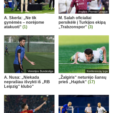
Anglijos Premier League
A. Skerla: „Ne tik
M. Salah oficialiai
gynėmės – norėjome
persikėlė į Turkijos ekipą
atakuoti“
(1)
„Trabzonspor“
(3)
Vokietijos Bundesliga
Konferencijų lyga
A. Nusa: „Niekada
„Žalgiris“ neturėjo šansų
neprašiau išvykti iš „RB
prieš „Hajduk“
(17)
Leipzig“ klubo“