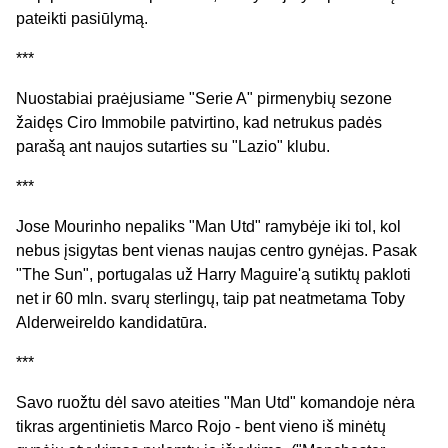
pateikti pasiūlymą.
***
Nuostabiai praėjusiame "Serie A" pirmenybių sezone
žaidęs Ciro Immobile patvirtino, kad netrukus padės
parašą ant naujos sutarties su "Lazio" klubu.
***
Jose Mourinho nepaliks "Man Utd" ramybėje iki tol, kol
nebus įsigytas bent vienas naujas centro gynėjas. Pasak
"The Sun", portugalas už Harry Maguire'ą sutiktų pakloti
net ir 60 mln. svarų sterlingų, taip pat neatmetama Toby
Alderweireldo kandidatūra.
***
Savo ruožtu dėl savo ateities "Man Utd" komandoje nėra
tikras argentinietis Marco Rojo - bent vieno iš minėtų