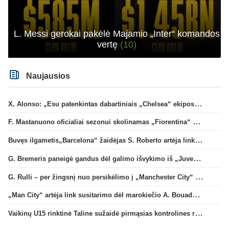
L. Messi gerokai pakėlė Majamio „Inter“ komandos
vertę
(10)
Naujausios
X. Alonso: „Esu patenkintas dabartiniais „Chelsea“ ekipos vartininkais“
F. Mastanuono oficialiai sezonui skolinamas „Fiorentina“ ekipai
Buvęs ilgametis„Barcelona“ žaidėjas S. Roberto artėja link persikėlimo į MLS
G. Bremeris paneigė gandus dėl galimo išvykimo iš „Juventus“ klubo
G. Rulli – per žingsnį nuo persikėlimo į „Manchester City“ klubą
„Man City“ artėja link susitarimo dėl marokiečio A. Bouaddi persikėlimo
Vaikinų U15 rinktinė Taline sužaidė pirmąsias kontrolines rungtynes