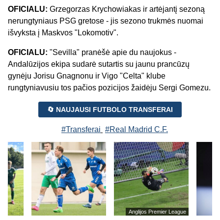
OFICIALU:
Grzegorzas Krychowiakas ir artėjantį sezoną
nerungtyniaus PSG gretose - jis sezono trukmės nuomai
išvyksta į Maskvos "Lokomotiv".
OFICIALU:
"Sevilla" pranėšė apie du naujokus -
Andalūzijos ekipa sudarė sutartis su jaunu prancūzų
gynėju Jorisu Gnagnonu ir Vigo "Celta" klube
rungtyniavusiu tos pačios pozicijos žaidėju Sergi Gomezu.
🔄 NAUJAUSI FUTBOLO TRANSFERAI
#Transferai
#Real Madrid C.F.
Anglijos Premier League