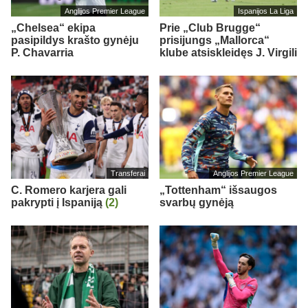
Anglijos Premier League
Ispanijos La Liga
„Chelsea“ ekipa
Prie „Club Brugge“
pasipildys krašto gynėju
prisijungs „Mallorca“
P. Chavarria
klube atsiskleidęs J. Virgili
Transferai
Anglijos Premier League
C. Romero karjera gali
„Tottenham“ išsaugos
pakrypti į Ispaniją
(2)
svarbų gynėją