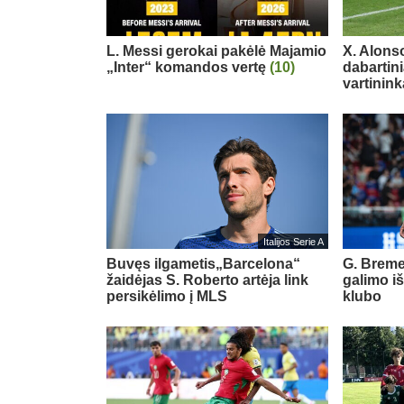
L. Messi gerokai pakėlė Majamio
X. Alons
„Inter“ komandos vertę
(10)
dabartin
vartinink
Italijos Serie A
Buvęs ilgametis„Barcelona“
G. Breme
žaidėjas S. Roberto artėja link
galimo i
persikėlimo į MLS
klubo