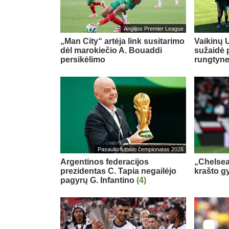
Anglijos Premier League
„Man City“ artėja link susitarimo
Vaikinų U
dėl marokiečio A. Bouaddi
sužaidė 
persikėlimo
rungtyn
Pasaulio futbolo čempionatas 2026
Argentinos federacijos
„Chelsea
prezidentas C. Tapia negailėjo
krašto g
pagyrų G. Infantino
(4)