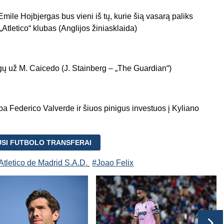
Emile Hojbjergas bus vieni iš tų, kurie šią vasarą paliks
Atletico“ klubas (Anglijos žiniasklaida)
gų už M. Caicedo (J. Stainberg – „The Guardian“)
a Federico Valverde ir šiuos pinigus investuos į Kyliano
USI FUTBOLO TRANSFERAI
Atletico de Madrid S.A.D.
#Joao Felix