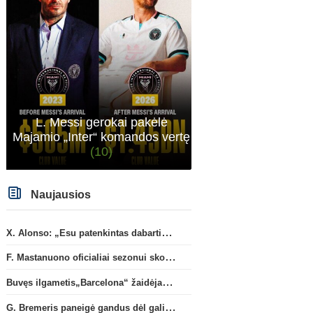
L. Messi gerokai pakėlė
Majamio „Inter“ komandos vertę
(10)
Naujausios
X. Alonso: „Esu patenkintas dabartiniais „Chelsea“ ekipos vartininkais“
F. Mastanuono oficialiai sezonui skolinamas „Fiorentina“ ekipai
Buvęs ilgametis„Barcelona“ žaidėjas S. Roberto artėja link persikėlimo į MLS
G. Bremeris paneigė gandus dėl galimo išvykimo iš „Juventus“ klubo