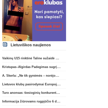
Anglijos Premier League
Anglijos Premi
G. Rulli – per žingsnį nuo
„Man City“ artėja link
persikėlimo į „Manchester City“
susitarimo dėl marokieči
klubą
Bouaddi persikėlimo
Lietuviškos naujienos
Vaikinų U15 rinktinė Taline sužaidė pirmąsias kontrolines rungtynes
Kristupas–Algirdas Padegimas sugrįžta į FC „Hegelmann” B sudėtį
A. Skerla: „Ne tik gynėmės – norėjome atakuoti“
Lietuvos klubų pasirodymai Europoje: patirti pralaimėjimai Kroatijos atstovams
Turo anonsas: tiesioginių konkurentų dvikova Gargžduose
Informacija žiūrovams rugpjūčio 6 d. UEFA rungtynėms