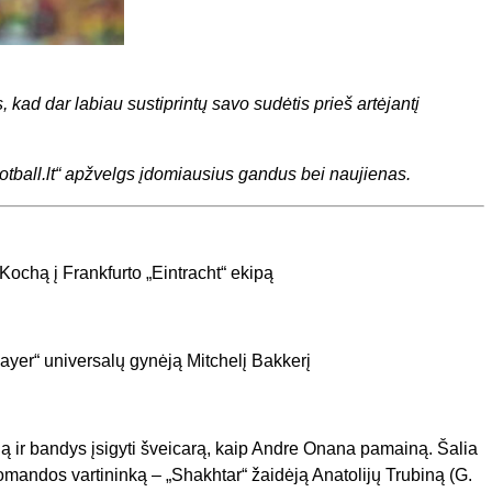
kad dar labiau sustiprintų savo sudėtis prieš artėjantį
otball.lt“ apžvelgs įdomiausius gandus bei naujienas.
chą į Frankfurto „Eintracht“ ekipą
Bayer“ universalų gynėją Mitchelį Bakkerį
ją ir bandys įsigyti šveicarą, kaip Andre Onana pamainą. Šalia
omandos vartininką – „Shakhtar“ žaidėją Anatolijų Trubiną (G.