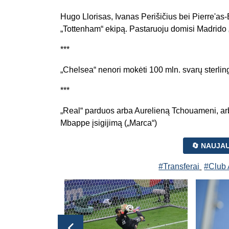
Hugo Llorisas, Ivanas Perišičius bei Pierre'as-
„Tottenham“ ekipą. Pastaruoju domisi Madrido „
***
„Chelsea“ nenori mokėti 100 mln. svarų sterlin
***
„Real“ parduos arba Aurelieną Tchouameni, arb
Mbappe įsigijimą („Marca“)
🔄 NAUJA
#Transferai
#Club 