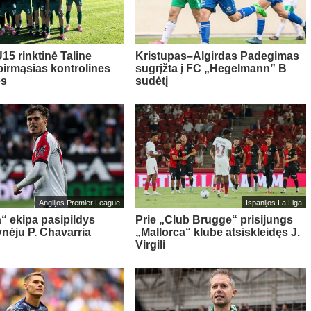
15 rinktinė Taline
Kristupas–Algirdas Padegimas
pirmąsias kontrolines
sugrįžta į FC „Hegelmann” B
es
sudėtį
Anglijos Premier League
Ispanijos La Liga
“ ekipa pasipildys
Prie „Club Brugge“ prisijungs
ynėju P. Chavarria
„Mallorca“ klube atsiskleidęs J.
Virgili