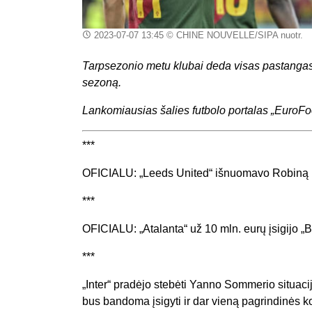
2023-07-07 13:45
© CHINE NOUVELLE/SIPA nuotr.
Tarpsezonio metu klubai deda visas pastangas, 
sezoną.
Lankomiausias šalies futbolo portalas „EuroFo
***
OFICIALU: „Leeds United“ išnuomavo Robiną Ko
***
OFICIALU: „Atalanta“ už 10 mln. eurų įsigijo „
***
„Inter“ pradėjo stebėti Yanno Sommerio situaci
bus bandoma įsigyti ir dar vieną pagrindinės k