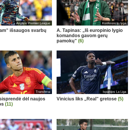
Anglijos Premier League
Konferencijų lyga
am“ išsaugos svarbų
A. Tapinas: „Iš europinio lygio
komandos gavom gerų
pamokų“
(6)
Transferai
Ispanijos La Liga
sisprendė dėl naujos
Vinicius liks „Real“ gretose
(5)
os
(11)