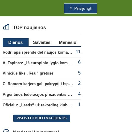
Prisijungti
TOP naujienos
Dienos
Savaitės
Mėnesio
11
Rodri apsisprendė dėl naujos komandos
6
A. Tapinas: „Iš europinio lygio komandos gavom gerų pamokų“
5
Vinicius liks „Real“ gretose
2
C. Romero karjera gali pakrypti į Ispaniją
4
Argentinos federacijos prezidentas C. Tapia negailėjo pagyrų G. Infantino
1
Oficialu: „Leeds“ už rekordinę klubui sumą įsigijo Anglijos rinktinės vartininką
VISOS FUTBOLO NAUJIENOS