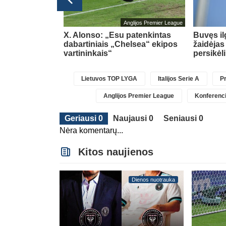
bolo čempionatas 2026
Anglijos Premier League
acijos
X. Alonso: „Esu patenkintas
Buvęs i
pia negailėjo
dabartiniais „Chelsea“ ekipos
žaidėjas
ino
(4)
vartininkais“
persikėl
Lietuvos TOP LYGA
Italijos Serie A
Pr
Anglijos Premier League
Konferenci
Geriausi 0
Naujausi 0
Seniausi 0
Nėra komentarų...
Kitos naujienos
Dienos nuotrauka