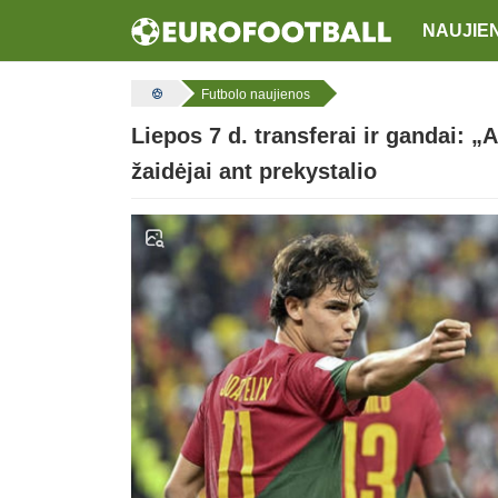
NAUJIE
Futbolo naujienos
Liepos 7 d. transferai ir gandai: „
žaidėjai ant prekystalio