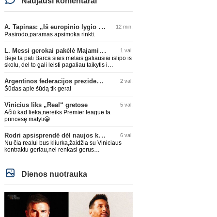
Naujausi komentarai
A. Tapinas: „Iš europinio lygio komandos gavom gerų pamokų“
12 min.
Pasirodo,paramas apsimoka rinkti.
L. Messi gerokai pakėlė Majamio „Inter“ komandos vertę
1 val.
Beje ta pati Barca siais metais galiausiai islipo is
skolu, del to gali leisti pagaliau taikytis i
komandos pildyma ka ir daro su Adeyemi, Rodri,
visa Julian Alvarez saga.
Argentinos federacijos prezidentas C. Tapia negailėjo pagyrų G. Infantino
2 val.
Šūdas apie šūdą tik gerai
Vinicius liks „Real“ gretose
5 val.
Ačiū kad lieka,nereiks Premier league ta
princesę matyti😀
Rodri apsisprendė dėl naujos komandos
6 val.
Nu čia realui bus kliurka,žaidžia su Viniciaus
kontraktu geriau,nei renkasi gerus
žaidėjus...kolkas ne vienas nebuvo geras
Dienos nuotrauka