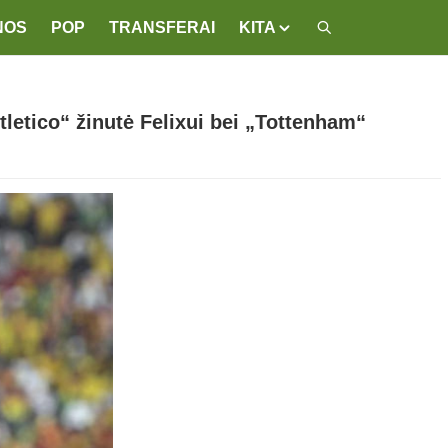
NOS
POP
TRANSFERAI
KITA
Atletico“ žinutė Felixui bei „Tottenham“