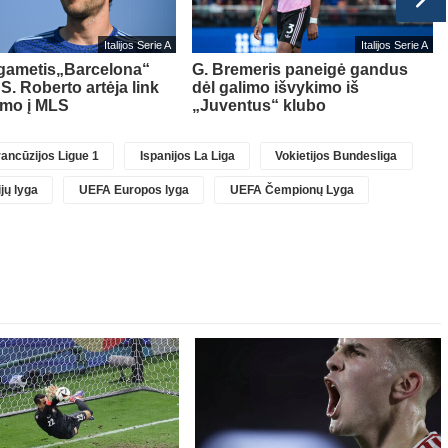
Italijos Serie A
Italijos Serie A
lgametis„Barcelona“
G. Bremeris paneigė gandus
 S. Roberto artėja link
dėl galimo išvykimo iš
imo į MLS
„Juventus“ klubo
ancūzijos Ligue 1
Ispanijos La Liga
Vokietijos Bundesliga
jų lyga
UEFA Europos lyga
UEFA Čempionų Lyga