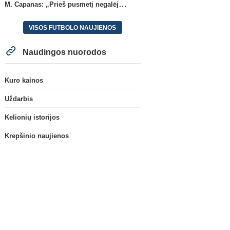
M. Capanas: „Prieš pusmetį negalėjau net įsivaizduoti, kad žaisime prieš „Hajduk“
VISOS FUTBOLO NAUJIENOS
Naudingos nuorodos
Kuro kainos
Uždarbis
Kelionių istorijos
Krepšinio naujienos