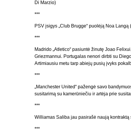
Di Marzio)
***
PSV įsigys „Club Brugge“ puolėją Noa Langą (R
***
Madrido „Atletico“ pasiuntė žinutę Joao Felixui
Griezmannui. Portugalas nenori dirbti su Diego S
Artimiausiu metu tarp abiejų pusių įvyks pokalb
***
„Manchester United“ pažengė savo bandymuose 
susitarimą su kamerūniečiu ir artėja prie susita
***
Williamas Saliba jau pasirašė naują kontraktą
***