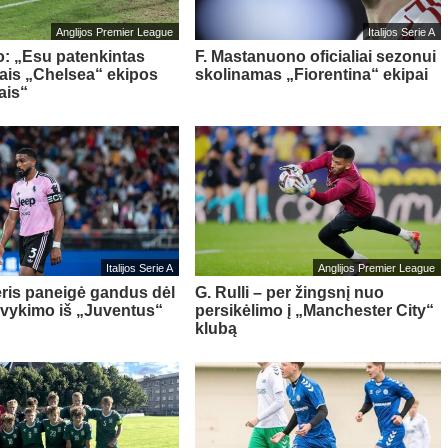
Anglijos Premier League
Italijos Serie A
o: „Esu patenkintas
F. Mastanuono oficialiai sezonui
iais „Chelsea“ ekipos
skolinamas „Fiorentina“ ekipai
ais“
Italijos Serie A
Anglijos Premier League
ris paneigė gandus dėl
G. Rulli – per žingsnį nuo
švykimo iš „Juventus“
persikėlimo į „Manchester City“
klubą