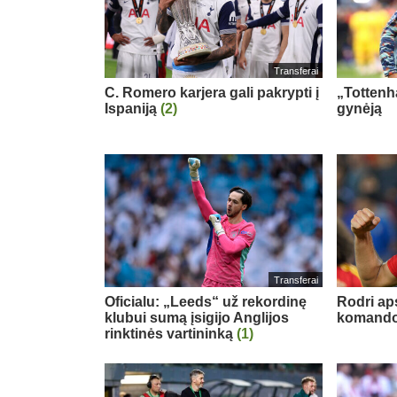
Transferai
C. Romero karjera gali pakrypti į
„Tottenh
Ispaniją
(2)
gynėją
Transferai
Oficialu: „Leeds“ už rekordinę
Rodri ap
klubui sumą įsigijo Anglijos
komand
rinktinės vartininką
(1)