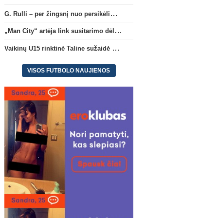
G. Rulli – per žingsnį nuo persikėlimo į „Manchester City“ klubą
„Man City“ artėja link susitarimo dėl marokiečio A. Bouaddi persikėlimo
Vaikinų U15 rinktinė Taline sužaidė pirmąsias kontrolines rungtynes
VISOS FUTBOLO NAUJIENOS