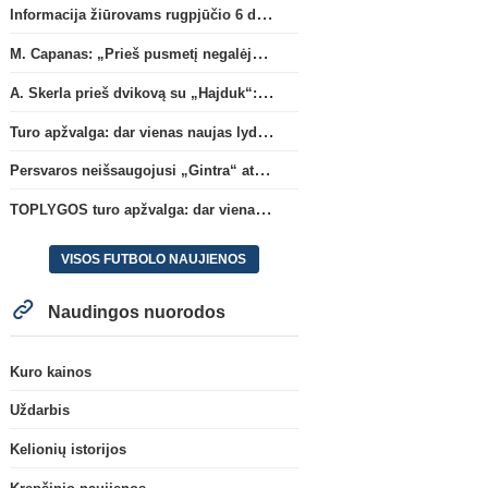
Informacija žiūrovams rugpjūčio 6 d. UEFA rungtynėms
M. Capanas: „Prieš pusmetį negalėjau net įsivaizduoti, kad žaisime prieš „Hajduk“
A. Skerla prieš dvikovą su „Hajduk“: „Tai kito kalibro komanda“
Turo apžvalga: dar vienas naujas lyderis
Persvaros neišsaugojusi „Gintra“ atrankos pusfinalyje nusileido Škotijos čempionėms
TOPLYGOS turo apžvalga: dar vienas naujas lyderis
VISOS FUTBOLO NAUJIENOS
Naudingos nuorodos
Kuro kainos
Uždarbis
Kelionių istorijos