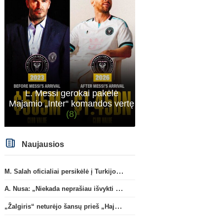
atveju - numusima.
L. Messi gerokai pakėlė
Majamio „Inter“ komandos vertę
(8)
Naujausios
M. Salah oficialiai persikėlė į Turkijos ekipą „Trabzonspor“
A. Nusa: „Niekada neprašiau išvykti iš „RB Leipzig“ klubo“
„Žalgiris“ neturėjo šansų prieš „Hajduk“