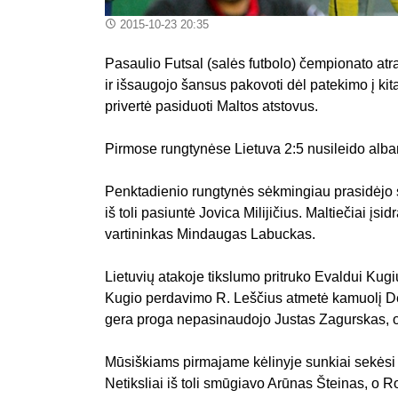
2015-10-23 20:35
Pasaulio Futsal (salės futbolo) čempionato atr
ir išsaugojo šansus pakovoti dėl patekimo į kit
privertė pasiduoti Maltos atstovus.
Pirmose rungtynėse Lietuva 2:5 nusileido alb
Penktadienio rungtynės sėkmingiau prasidėjo s
iš toli pasiuntė Jovica Milijičius. Maltiečiai įs
vartininkas Mindaugas Labuckas.
Lietuvių atakoje tikslumo pritruko Evaldui Kugi
Kugio perdavimo R. Leščius atmetė kamuolį Deiv
gera proga nepasinaudojo Justas Zagurskas, o M
Mūsiškiams pirmajame kėlinyje sunkiai sekėsi o
Netiksliai iš toli smūgiavo Arūnas Šteinas, o 