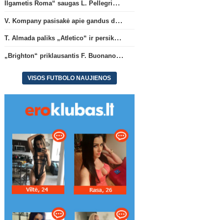
Ilgametis Roma“ saugas L. Pellegrini dar metams liks šiame klube
V. Kompany pasisakė apie gandus dėl M. Olise ateities „Bayern“ gretose
T. Almada paliks „Atletico“ ir persikels į legendinę Argentinos ekipą
„Brighton“ priklausantis F. Buonanotte karjerą pratęs Ispanijoje
VISOS FUTBOLO NAUJIENOS