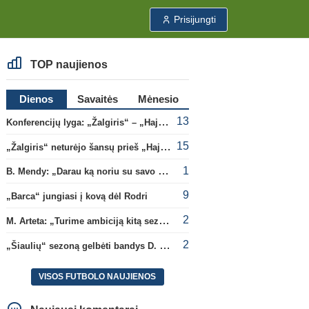
Prisijungti
TOP naujienos
Dienos
Savaitės
Mėnesio
13
Konferencijų lyga: „Žalgiris“ – „Hajduk“ (rungtynės tiesiogiai)
15
„Žalgiris“ neturėjo šansų prieš „Hajduk“
1
B. Mendy: „Darau ką noriu su savo pasaulio čempionato titulu“
9
„Barca“ jungiasi į kovą dėl Rodri
2
M. Arteta: „Turime ambiciją kitą sezoną kovoti dėl visų titulų“
2
„Šiaulių“ sezoną gelbėti bandys D. Lastauskas
VISOS FUTBOLO NAUJIENOS