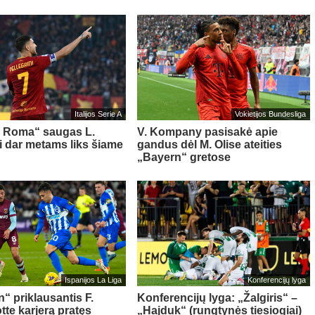
Italijos Serie A
Vokietijos Bundesliga
s Roma“ saugas L.
V. Kompany pasisakė apie
ni dar metams liks šiame
gandus dėl M. Olise ateities
„Bayern“ gretose
Ispanijos La Liga
Konferencijų lyga
“ priklausantis F.
Konferencijų lyga: „Žalgiris“ –
te karjerą pratęs
„Hajduk“ (rungtynės tiesiogiai)