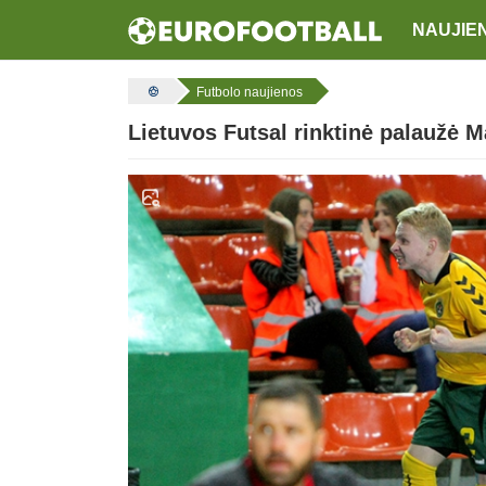
NAUJIE
Futbolo naujienos
Lietuvos Futsal rinktinė palaužė M