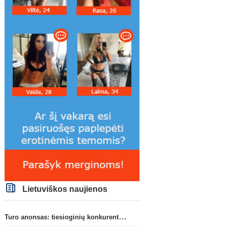
gandus dėl M. Olise ateities
persikels į legendinę
„Bayern“ gretose
Argentinos ekipą
Lietuviškos naujienos
Turo anonsas: tiesioginių konkurentų dvikova Gargžduose