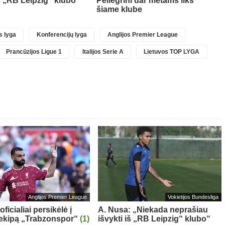
iš „RB Leipzig“ klubo“
Pellegrini dar metams liks
šiame klube
 lyga
Konferencijų lyga
Anglijos Premier League
Prancūzijos Ligue 1
Italijos Serie A
Lietuvos TOP LYGA
Anglijos Premier League
Vokietijos Bundesliga
oficialiai persikėlė į
A. Nusa: „Niekada neprašiau
 ekipą „Trabzonspor“
(1)
išvykti iš „RB Leipzig“ klubo“