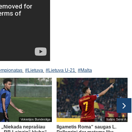
čempionatas
#Lietuva
#Lietuva U-21
#Malta
Vokietijos Bundesliga
Italijos Serie A
 „Niekada neprašiau
Ilgametis Roma“ saugas L.