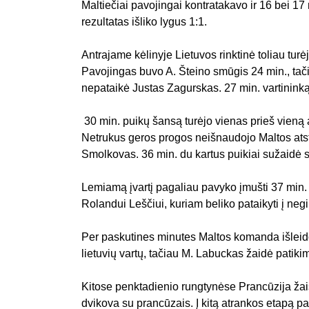
Maltiečiai pavojingai kontratakavo ir 16 bei 17
rezultatas išliko lygus 1:1.
Antrajame kėlinyje Lietuvos rinktinė toliau turė
Pavojingas buvo A. Šteino smūgis 24 min., tači
nepataikė Justas Zagurskas. 27 min. vartininką
30 min. puikų šansą turėjo vienas prieš vieną a
Netrukus geros progos neišnaudojo Maltos atst
Smolkovas. 36 min. du kartus puikiai sužaidė s
Lemiamą įvartį pagaliau pavyko įmušti 37 min.
Rolandui Leščiui, kuriam beliko pataikyti į neg
Per paskutines minutes Maltos komanda išleido 
lietuvių vartų, tačiau M. Labuckas žaidė patikim
Kitose penktadienio rungtynėse Prancūzija žais
dvikova su prancūzais. Į kitą atrankos etapą p