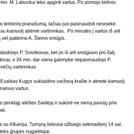
 min. M. Labuckui teko apginti vartus. Po pirmojo kėlinio
jo teritorinį pranašumą, tačiau juo pasinaudoti nesisekė.
au kamuolį atrėmė vartininkas. Po minutės į vartus iš arti
 vėl patikrino A. Šteino smūgis.
tsidūręs P. Smolkovas, bet jis iš arti smūgiavo pro šalį.
ovai, o 34 min. dar viena galimybe nepasinaudojo P.
večių vartininkas.
 Evaldas Kugys suklaidino varžovą krašte ir atmetė kamuolį
inamus vartus.
penktąjį aikštės žaidėją ir sukūrė ne vieną pavojų prie
ai.
 su Albanija. Turnyrą lietuviai užbaigs sekmadienį 14 val.
ateks grupės nugalėtojai.