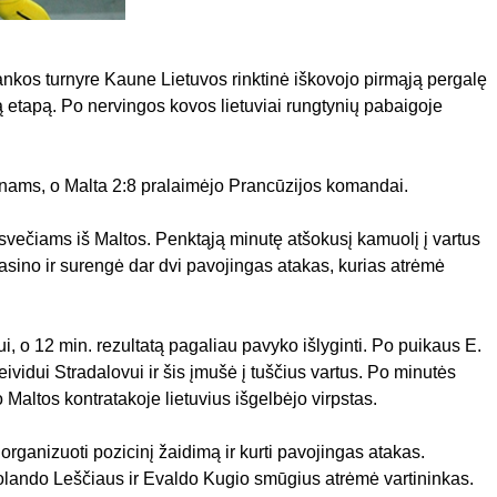
ankos turnyre Kaune Lietuvos rinktinė iškovojo pirmąją pergalę
ą etapą. Po nervingos kovos lietuviai rungtynių pabaigoje
anams, o Malta 2:8 pralaimėjo Prancūzijos komandai.
večiams iš Maltos. Penktąją minutę atšokusį kamuolį į vartus
idrasino ir surengė dar dvi pavojingas atakas, kurias atrėmė
ui, o 12 min. rezultatą pagaliau pavyko išlyginti. Po puikaus E.
idui Stradalovui ir šis įmušė į tuščius vartus. Po minutės
altos kontratakoje lietuvius išgelbėjo virpstas.
rganizuoti pozicinį žaidimą ir kurti pavojingas atakas.
Rolando Leščiaus ir Evaldo Kugio smūgius atrėmė vartininkas.