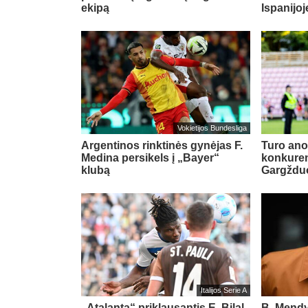
ekipą
Ispanijoj
Vokietijos Bundesliga
Argentinos rinktinės gynėjas F.
Turo ano
Medina persikels į „Bayer“
konkuren
klubą
Gargždu
Italijos Serie A
„Atalanta“ priklausantis E. Bilal
B. Mendy