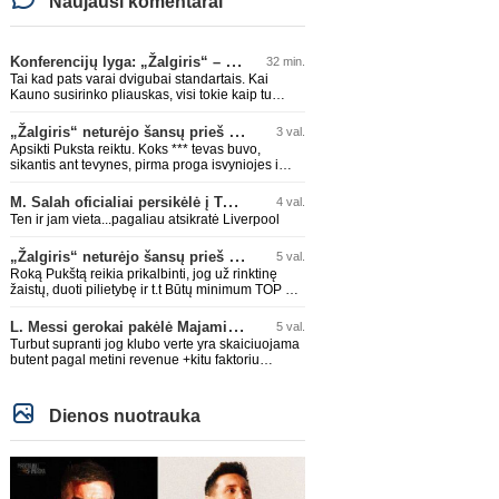
Naujausi komentarai
Konferencijų lyga: „Žalgiris“ – „Hajduk“ (rungtynės tiesiogiai)
32 min.
Tai kad pats varai dvigubai standartais. Kai
Kauno susirinko pliauskas, visi tokie kaip tu
giedojo Spyris, Spyris, apie jokius Zagrebo
biudežetus net nekalbėjot. Dabar kai Spartakas
„Žalgiris“ neturėjo šansų prieš „Hajduk“
3 val.
gavo per rudają, tai jau pz BIUDŽETAS daug
Apsikti Puksta reiktu. Koks *** tevas buvo,
didesnis. Tfu ant tokių.
sikantis ant tevynes, pirma proga isvyniojes i
issvajotaja, toks ir sunus. .taip ir neismokes
lietuviskai...ir dar pasimaives pries ziurovus po
M. Salah oficialiai persikėlė į Turkijos ekipą „Trabzonspor“
4 val.
golo...aciu, ne...nebent vertybiu neturintis
Ten ir jam vieta...pagaliau atsikratė Liverpool
laurynas ikalbins
„Žalgiris“ neturėjo šansų prieš „Hajduk“
5 val.
Roką Pukštą reikia prikalbinti, jog už rinktinę
žaistų, duoti pilietybę ir t.t Būtų minimum TOP 2
žaidėjas rinktinėje. Jei jo karjeros kreivė ir toliau
taio judės, bus per vėlu po to, nes JAV ji
L. Messi gerokai pakėlė Majamio „Inter“ komandos vertę
5 val.
pasikvies žaisti.
Turbut supranti jog klubo verte yra skaiciuojama
butent pagal metini revenue +kitu faktoriu
koeficientai? I kitus faktorius ieina IR skola, IR
stadiono dydis, IR lygos populiarumas, IR dar
eile kitu dalyku. O tavo pamineta Barca kuo
Dienos nuotrauka
puikiausiai sugeneravo rekordini 1.1B revenue,
kas stipriai prisidejo prie milzinisko klubo vertes
suoli siemet. Be to, tie 200 pamineti cia yra
visiskai on-point, jeigu jau musu mylimas D.
prasneko apie klubo vertes kelima, arba CR