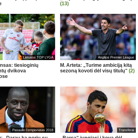
e
(13)
Lietuvos TOP LYGA
Anglijos Premier League
nsas: tiesioginių
M. Arteta: „Turime ambiciją kitą
tų dvikova
sezoną kovoti dėl visų titulų“
(2)
ose
Pasaulio čempionatas 2018
Transferai
: „Darau ką noriu su
„Barca“ jungiasi į kovą dėl