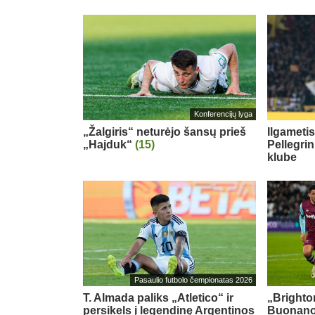
Konferencijų lyga
„Žalgiris“ neturėjo šansų prieš
Ilgameti
„Hajduk“
(15)
Pellegri
klube
Pasaulio futbolo čempionatas 2026
T. Almada paliks „Atletico“ ir
„Brighton
persikels į legendinę Argentinos
Buonanot