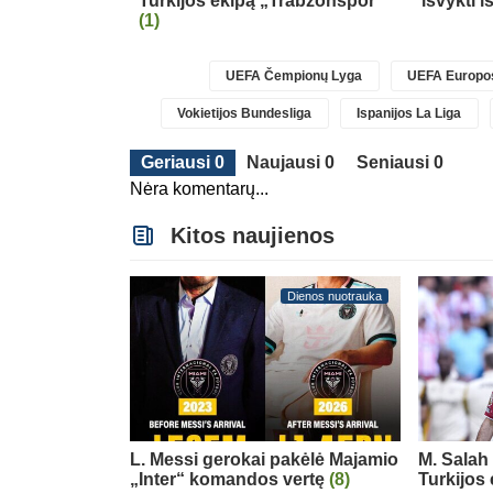
ova
Turkijos ekipą „Trabzonspor“
išvykti 
(1)
UEFA Čempionų Lyga
UEFA Europos
Vokietijos Bundesliga
Ispanijos La Liga
Geriausi 0
Naujausi 0
Seniausi 0
Nėra komentarų...
Kitos naujienos
Dienos nuotrauka
L. Messi gerokai pakėlė Majamio
M. Salah 
„Inter“ komandos vertę
(8)
Turkijos