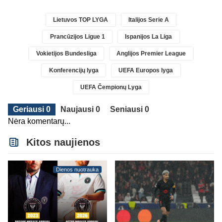
Lietuvos TOP LYGA
Italijos Serie A
Prancūzijos Ligue 1
Ispanijos La Liga
Vokietijos Bundesliga
Anglijos Premier League
Konferencijų lyga
UEFA Europos lyga
UEFA Čempionų Lyga
Geriausi 0
Naujausi 0
Seniausi 0
Nėra komentarų...
Kitos naujienos
Dienos nuotrauka