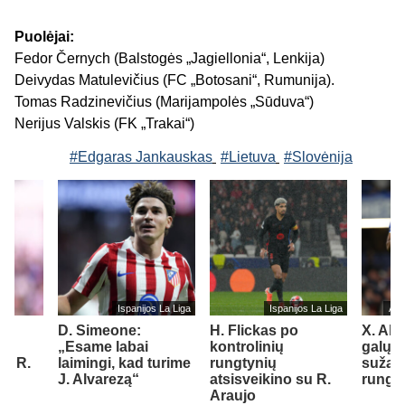
Puolėjai:
Fedor Černych (Balstogės „Jagiellonia“, Lenkija)
Deivydas Matulevičius (FC „Botosani“, Rumunija).
Tomas Radzinevičius (Marijampolės „Sūduva“)
Nerijus Valskis (FK „Trakai“)
#Edgaras Jankauskas
#Lietuva
#Slovėnija
Ispanijos La Liga
Ispanijos La Liga
Ang
“
D. Simeone:
H. Flickas po
X. Alo
„Esame labai
kontrolinių
galų g
ti R.
laimingi, kad turime
rungtynių
sužais
J. Alvarezą“
atsisveikino su R.
rungt
Araujo