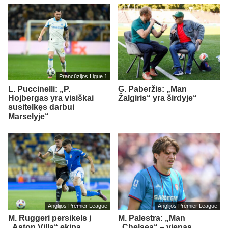
Prancūzijos Ligue 1
L. Puccinelli: „P.
G. Paberžis: „Man
Hojbergas yra visiškai
Žalgiris“ yra širdyje“
susitelkęs darbui
Marselyje“
Anglijos Premier League
Anglijos Premier League
M. Ruggeri persikels į
M. Palestra: „Man
„Aston Villa“ ekipą
„Chelsea“ – vienas