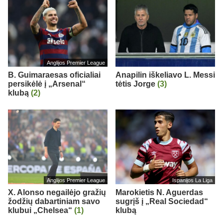
Anglijos Premier League
B. Guimaraesas oficialiai
Anapilin iškeliavo L. Messi
persikėlė į „Arsenal“
tėtis Jorge
(3)
klubą
(2)
Anglijos Premier League
Ispanijos La Liga
X. Alonso negailėjo gražių
Marokietis N. Aguerdas
žodžių dabartiniam savo
sugrįš į „Real Sociedad“
klubui „Chelsea“
(1)
klubą