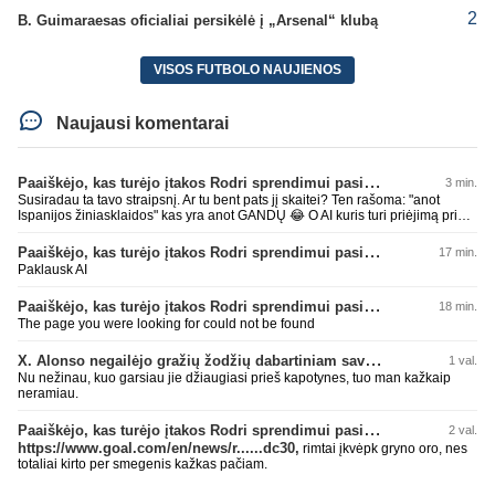
2
B. Guimaraesas oficialiai persikėlė į „Arsenal“ klubą
VISOS FUTBOLO NAUJIENOS
Naujausi komentarai
Paaiškėjo, kas turėjo įtakos Rodri sprendimui pasirinkti Barselonos pusę
3 min.
Susiradau ta tavo straipsnį. Ar tu bent pats jį skaitei? Ten rašoma: "anot
Ispanijos žiniasklaidos" kas yra anot GANDŲ 😂 O AI kuris turi priėjimą prie
visos info pasaulyje sako, kad oficialiai bidas nebuvo padarytas, taip, kad
gali ramiai miegoti ir džiaugtis traumuotu senuku 😉 nebeturiu laiko ginčytis
Paaiškėjo, kas turėjo įtakos Rodri sprendimui pasirinkti Barselonos pusę
17 min.
su kvailiu bandančiu įrodyti netiesą.
Paklausk AI
Paaiškėjo, kas turėjo įtakos Rodri sprendimui pasirinkti Barselonos pusę
18 min.
The page you were looking for could not be found
X. Alonso negailėjo gražių žodžių dabartiniam savo klubui „Chelsea“
1 val.
Nu nežinau, kuo garsiau jie džiaugiasi prieš kapotynes, tuo man kažkaip
neramiau.
Paaiškėjo, kas turėjo įtakos Rodri sprendimui pasirinkti Barselonos pusę
2 val.
https://www.goal.com/en/news/r......dc30,
rimtai įkvėpk gryno oro, nes
totaliai kirto per smegenis kažkas pačiam.