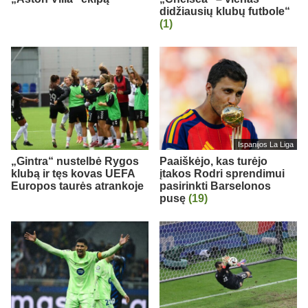
didžiausių klubų futbole“
(1)
Ispanijos La Liga
„Gintra“ nustelbė Rygos
Paaiškėjo, kas turėjo
klubą ir tęs kovas UEFA
įtakos Rodri sprendimui
Europos taurės atrankoje
pasirinkti Barselonos
pusę
(19)