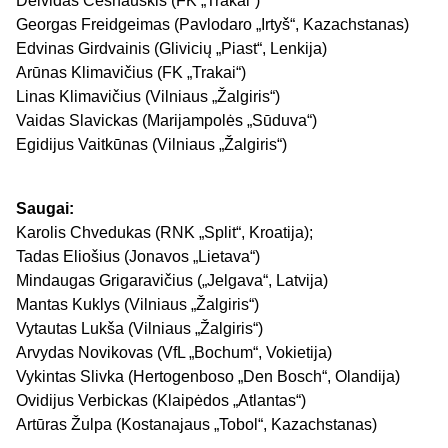
Deividas Česnauskis (FK „Trakai“)
Georgas Freidgeimas (Pavlodaro „Irtyš“, Kazachstanas)
Edvinas Girdvainis (Glivicių „Piast“, Lenkija)
Arūnas Klimavičius (FK „Trakai“)
Linas Klimavičius (Vilniaus „Žalgiris“)
Vaidas Slavickas (Marijampolės „Sūduva“)
Egidijus Vaitkūnas (Vilniaus „Žalgiris“)
Saugai:
Karolis Chvedukas (RNK „Split“, Kroatija);
Tadas Eliošius (Jonavos „Lietava“)
Mindaugas Grigaravičius („Jelgava“, Latvija)
Mantas Kuklys (Vilniaus „Žalgiris“)
Vytautas Lukša (Vilniaus „Žalgiris“)
Arvydas Novikovas (VfL „Bochum“, Vokietija)
Vykintas Slivka (Hertogenboso „Den Bosch“, Olandija)
Ovidijus Verbickas (Klaipėdos „Atlantas“)
Artūras Žulpa (Kostanajaus „Tobol“, Kazachstanas)