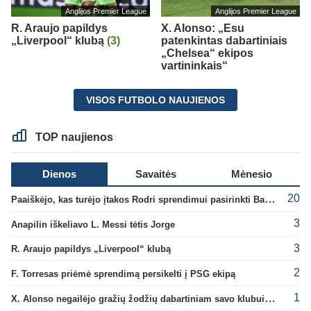
Anglijos Premier League
Anglijos Premier League
R. Araujo papildys
X. Alonso: „Esu
„Liverpool“ klubą
(3)
patenkintas dabartiniais
„Chelsea“ ekipos
vartininkais“
VISOS FUTBOLO NAUJIENOS
TOP naujienos
Dienos
Savaitės
Mėnesio
20
Paaiškėjo, kas turėjo įtakos Rodri sprendimui pasirinkti Barselonos pusę
3
Anapilin iškeliavo L. Messi tėtis Jorge
3
R. Araujo papildys „Liverpool“ klubą
2
F. Torresas priėmė sprendimą persikelti į PSG ekipą
1
X. Alonso negailėjo gražių žodžių dabartiniam savo klubui „Chelsea“