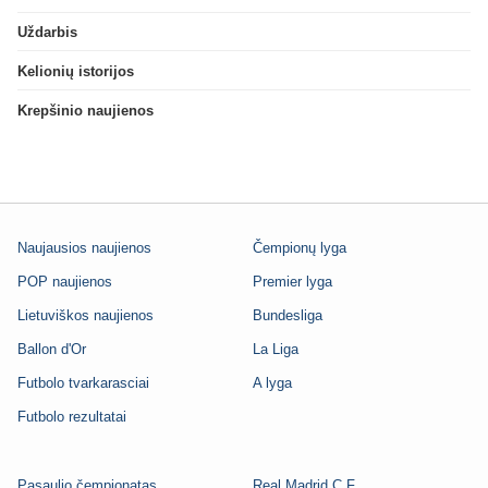
Uždarbis
Kelionių istorijos
Krepšinio naujienos
Naujausios naujienos
Čempionų lyga
POP naujienos
Premier lyga
Lietuviškos naujienos
Bundesliga
Ballon d'Or
La Liga
Futbolo tvarkarasciai
A lyga
Futbolo rezultatai
Pasaulio čempionatas
Real Madrid C.F.