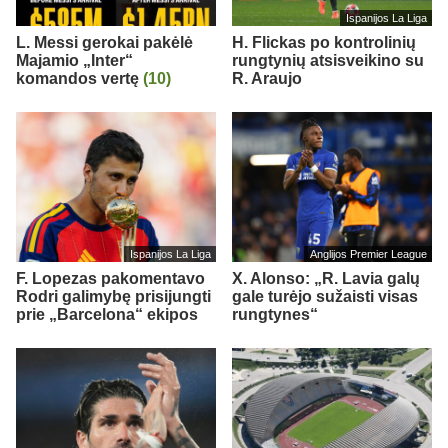
Ispanijos La Liga
L. Messi gerokai pakėlė
H. Flickas po kontrolinių
Majamio „Inter“
rungtynių atsisveikino su
komandos vertę
(10)
R. Araujo
Ispanijos La Liga
Anglijos Premier League
F. Lopezas pakomentavo
X. Alonso: „R. Lavia galų
Rodri galimybę prisijungti
gale turėjo sužaisti visas
prie „Barcelona“ ekipos
rungtynes“