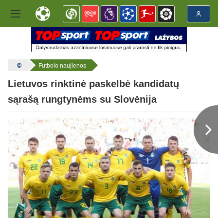
Futbolo naujienos
Lietuvos rinktinė paskelbė kandidatų
sąrašą rungtynėms su Slovėnija