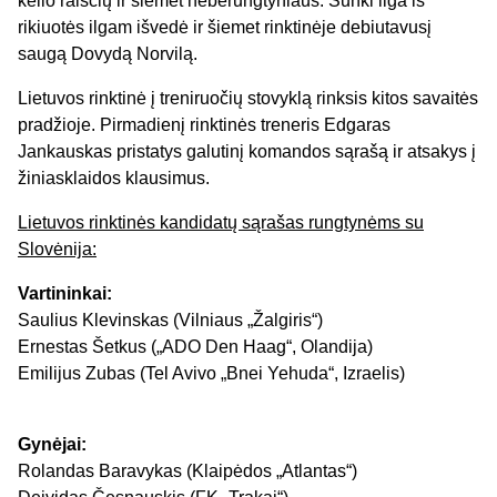
kelio raiščių ir šiemet neberungtyniaus. Sunki liga iš
rikiuotės ilgam išvedė ir šiemet rinktinėje debiutavusį
saugą Dovydą Norvilą.
Lietuvos rinktinė į treniruočių stovyklą rinksis kitos savaitės
pradžioje. Pirmadienį rinktinės treneris Edgaras
Jankauskas pristatys galutinį komandos sąrašą ir atsakys į
žiniasklaidos klausimus.
Lietuvos rinktinės kandidatų sąrašas rungtynėms su
Slovėnija:
Vartininkai:
Saulius Klevinskas (Vilniaus „Žalgiris“)
Ernestas Šetkus („ADO Den Haag“, Olandija)
Emilijus Zubas (Tel Avivo „Bnei Yehuda“, Izraelis)
Gynėjai:
Rolandas Baravykas (Klaipėdos „Atlantas“)