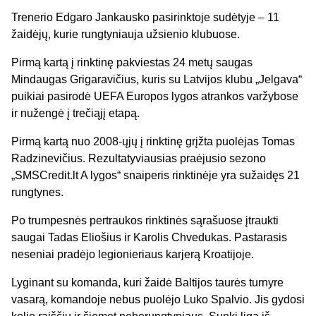
Trenerio Edgaro Jankausko pasirinktoje sudėtyje – 11
žaidėjų, kurie rungtyniauja užsienio klubuose.
Pirmą kartą į rinktinę pakviestas 24 metų saugas
Mindaugas Grigaravičius, kuris su Latvijos klubu „Jelgava“
puikiai pasirodė UEFA Europos lygos atrankos varžybose
ir nužengė į trečiąjį etapą.
Pirmą kartą nuo 2008-ųjų į rinktinę grįžta puolėjas Tomas
Radzinevičius. Rezultatyviausias praėjusio sezono
„SMSCredit.lt A lygos“ snaiperis rinktinėje yra sužaidęs 21
rungtynes.
Po trumpesnės pertraukos rinktinės sąrašuose įtraukti
saugai Tadas Eliošius ir Karolis Chvedukas. Pastarasis
neseniai pradėjo legionieriaus karjerą Kroatijoje.
Lyginant su komanda, kuri žaidė Baltijos taurės turnyre
vasarą, komandoje nebus puolėjo Luko Spalvio. Jis gydosi