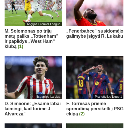
Anglijos Premier League
M. Solomonas po trijų
„Fenerbahce“ susidomėjo
metų paliks „Tottenham“
galimybe įsigyti R. Lukaku
ir papildys „West Ham“
klubą
(1)
Ispanijos La Liga
Prancūzijos Ligue 1
D. Simeone: „Esame labai
F. Torresas priėmė
laimingi, kad turime J.
sprendimą persikelti į PSG
Alvarezą“
ekipą
(2)