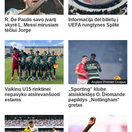
R. De Paulis savo įvartį
Informacija dėl bilietų į
skyrė L. Messi mirusiam
UEFA rungtynes Splite
tėčiui Jorge
Anglijos Premier League
Vaikinų U15 rinktinei
„Sporting“ klube
nepavyko atsirevanšuoti
atsiskleidęs O. Diomande
estams
papildys „Nottingham“
gretas