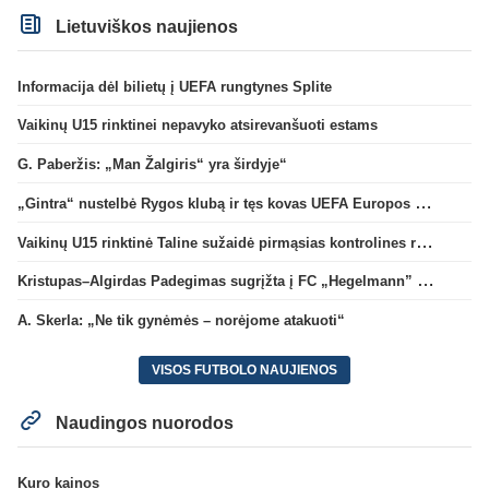
Lietuviškos naujienos
Informacija dėl bilietų į UEFA rungtynes Splite
Vaikinų U15 rinktinei nepavyko atsirevanšuoti estams
G. Paberžis: „Man Žalgiris“ yra širdyje“
„Gintra“ nustelbė Rygos klubą ir tęs kovas UEFA Europos taurės atrankoje
Vaikinų U15 rinktinė Taline sužaidė pirmąsias kontrolines rungtynes
Kristupas–Algirdas Padegimas sugrįžta į FC „Hegelmann” B sudėtį
A. Skerla: „Ne tik gynėmės – norėjome atakuoti“
VISOS FUTBOLO NAUJIENOS
Naudingos nuorodos
Kuro kainos