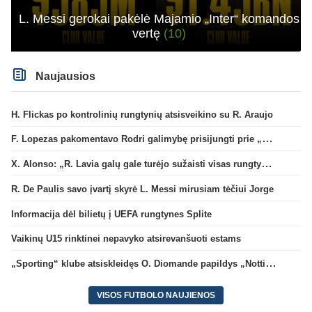
L. Messi gerokai pakėlė Majamio „Inter“ komandos
vertę
(10)
Naujausios
H. Flickas po kontrolinių rungtynių atsisveikino su R. Araujo
F. Lopezas pakomentavo Rodri galimybę prisijungti prie „Barcelona“ ekipos
X. Alonso: „R. Lavia galų gale turėjo sužaisti visas rungtynes“
R. De Paulis savo įvartį skyrė L. Messi mirusiam tėčiui Jorge
Informacija dėl bilietų į UEFA rungtynes Splite
Vaikinų U15 rinktinei nepavyko atsirevanšuoti estams
„Sporting“ klube atsiskleidęs O. Diomande papildys „Nottingham“ gretas
VISOS FUTBOLO NAUJIENOS