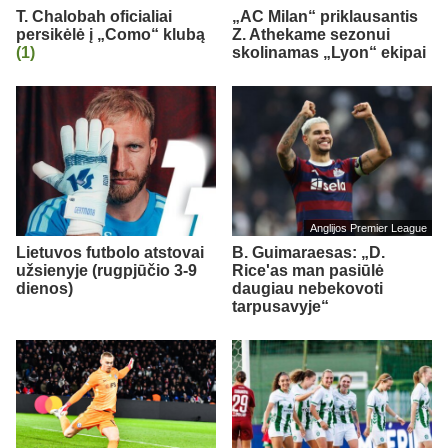
T. Chalobah oficialiai
„AC Milan“ priklausantis
persikėlė į „Como“ klubą
Z. Athekame sezonui
(1)
skolinamas „Lyon“ ekipai
Anglijos Premier League
Lietuvos futbolo atstovai
B. Guimaraesas: „D.
užsienyje (rugpjūčio 3-9
Rice'as man pasiūlė
dienos)
daugiau nebekovoti
tarpusavyje“