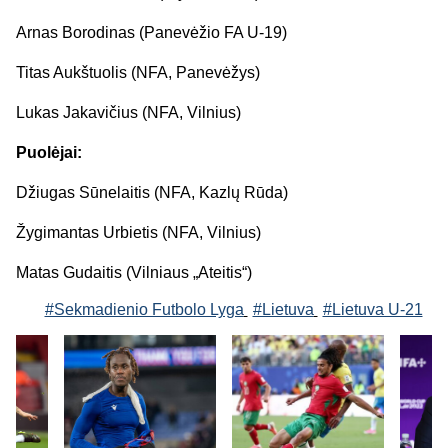
Arnas Borodinas (Panevėžio FA U-19)
Titas Aukštuolis (NFA, Panevėžys)
Lukas Jakavičius (NFA, Vilnius)
Puolėjai:
Džiugas Sūnelaitis (NFA, Kazlų Rūda)
Žygimantas Urbietis (NFA, Vilnius)
Matas Gudaitis (Vilniaus „Ateitis“)
#Sekmadienio Futbolo Lyga
#Lietuva
#Lietuva U-21