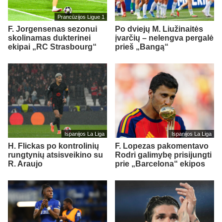
Prancūzijos Ligue 1
F. Jorgensenas sezonui
Po dviejų M. Liužinaitės
skolinamas dukterinei
įvarčių – nelengva pergalė
ekipai „RC Strasbourg“
prieš „Bangą“
Ispanijos La Liga
Ispanijos La Liga
H. Flickas po kontrolinių
F. Lopezas pakomentavo
rungtynių atsisveikino su
Rodri galimybę prisijungti
R. Araujo
prie „Barcelona“ ekipos