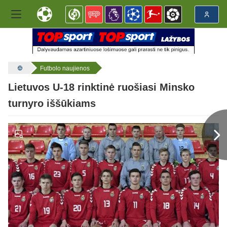
Futbolo naujienos
Lietuvos U-18 rinktinė ruošiasi Minsko
turnyro iššūkiams