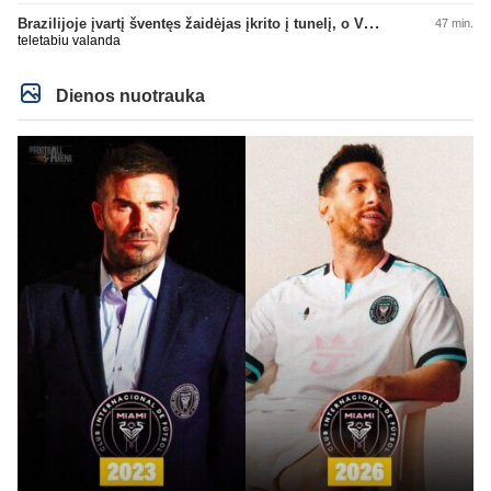
įsišokęs BarcaFanas5577 be smegenų išvadino ir negali atsikirsti, nes AI
nepatare ką daryti, pyksti, nes pačio galva tuščia ir toliau mynkai įžeidinėjimų
Brazilijoje įvartį šventęs žaidėjas įkrito į tunelį, o VAR įvartį atšaukė
47 min.
kortą. Ech, žmogau, žmogau... geriau tu būtųm patylėjelęs. P.S. Taip žinau
teletabiu valanda
kaip veikia AI, todėl ir sugebu jį sudurninti, ne kartą jau tai pavyko. O tu kaip
ta minėta pone imei ir priėmiai, kaip už gryną. Aš pripažinau gandus? Aš
parašiau faktą. Ant kiek tu be smegenų, wow, žiauriai man gėda už tave.
Sėkmės, bičiuli, matau, kad toliau bus tik drgradavimas pačio, užtenka ir taip
Dienos nuotrauka
jau visi mato ant kiek tas avinas esi, apie kurį taip prirašei, toj mėlynoj/žalioj
koks blemba skyrtumas.... besmegenų esantis avinas ir bus tik avinas... daug
čia apie save balvone prirašei. Gėda man už tave. Toks iš retesnių bukumo
esi čia.