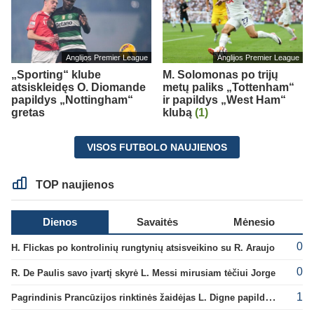
Anglijos Premier League
Anglijos Premier League
„Sporting“ klube
M. Solomonas po trijų
atsiskleidęs O. Diomande
metų paliks „Tottenham“
papildys „Nottingham“
ir papildys „West Ham“
gretas
klubą
(1)
VISOS FUTBOLO NAUJIENOS
TOP naujienos
Dienos
Savaitės
Mėnesio
0
H. Flickas po kontrolinių rungtynių atsisveikino su R. Araujo
0
R. De Paulis savo įvartį skyrė L. Messi mirusiam tėčiui Jorge
1
Pagrindinis Prancūzijos rinktinės žaidėjas L. Digne papildė PSG gretas