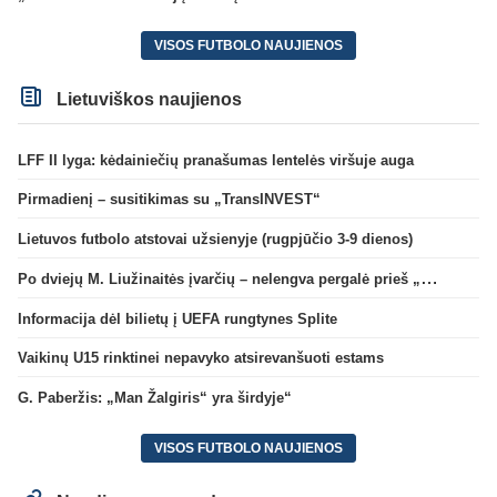
VISOS FUTBOLO NAUJIENOS
Lietuviškos naujienos
LFF II lyga: kėdainiečių pranašumas lentelės viršuje auga
Pirmadienį – susitikimas su „TransINVEST“
Lietuvos futbolo atstovai užsienyje (rugpjūčio 3-9 dienos)
Po dviejų M. Liužinaitės įvarčių – nelengva pergalė prieš „Bangą“
Informacija dėl bilietų į UEFA rungtynes Splite
Vaikinų U15 rinktinei nepavyko atsirevanšuoti estams
G. Paberžis: „Man Žalgiris“ yra širdyje“
VISOS FUTBOLO NAUJIENOS