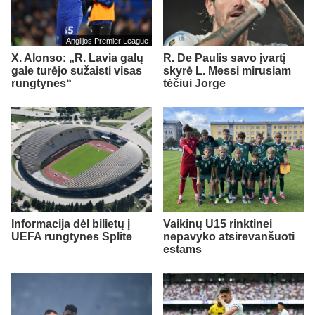
Anglijos Premier League
X. Alonso: „R. Lavia galų
R. De Paulis savo įvartį
gale turėjo sužaisti visas
skyrė L. Messi mirusiam
rungtynes“
tėčiui Jorge
Informacija dėl bilietų į
Vaikinų U15 rinktinei
UEFA rungtynes Splite
nepavyko atsirevanšuoti
estams