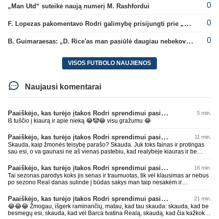
0
„Man Utd“ suteikė naują numerį M. Rashfordui
0
F. Lopezas pakomentavo Rodri galimybę prisijungti prie „Barcelona“ ekipos
0
B. Guimaraesas: „D. Rice'as man pasiūlė daugiau nebekovoti tarpusavyje“
VISOS FUTBOLO NAUJIENOS
Naujausi komentarai
Paaiškėjo, kas turėjo įtakos Rodri sprendimui pasirinkti Barselonos pusę
5 min.
Iš tuščio į kiaurą ir apie nieką 😂🤡😂 visu gražumu 😂
Paaiškėjo, kas turėjo įtakos Rodri sprendimui pasirinkti Barselonos pusę
11 min.
Skauda, kaip žmonės teisybę parašo? Skauda. Juk toks fainas ir protingas
sau esi, o va gaunasi ne aš vienas pastebiu, kad realybėje kiauras ir be
smegenų. Sėkmęs, bičiuli, visais gyvenimo atvejais rinktis AI, geriau pataria
nei kas kitas 😂😂😂 Per mažai tos mėlynos ar žalios pievos apkakojai
Paaiškėjo, kas turėjo įtakos Rodri sprendimui pasirinkti Barselonos pusę
16 min.
kurioje kaip avinas lakstai... per mažai bičiuli... 💩💩💩
Tai sezonas parodys koks jis senas ir traumuotas, tik vėl klausimas ar nebus
po sezono Real danas sulinde į būdas sakys man taip nesakėm ir
nekalbėjom.Tipinis balto skuduriuko pasivartymas. Man tai juokinga kaip jie
degraduoja su tais išsivartymais. Gal todėl ir problema, kad tiek pats klubas,
Paaiškėjo, kas turėjo įtakos Rodri sprendimui pasirinkti Barselonos pusę
21 min.
tiek jo fanai begalviai ir užtat titulų badas jau 2 metai iš eilės, žiūrėsim ar ir
😂😂😂 Žmogau, išgerk raminančių, matau, kad tau skauda: skauda, kad be
trečiam nebus taip. O kiti klubai savo darbus daro, o ne tuščiai čia 💩
besmegų esi, skauda, kad vėl Barca tvatina Realą, skaudą, kad čia kažkoks
palikinėja ant kurių patys paskui paslysta.