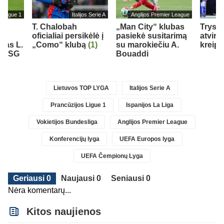
s Ligue 1
Italijos Serie A
Anglijos Premier League
T. Chalobah
„Man City“ klubas
Trys k
oficialiai persikėlė į
pasiekė susitarimą
atviru
ėjas L.
„Como“ klubą
(1)
su marokiečiu A.
kreipė
ė PSG
Bouaddi
Lietuvos TOP LYGA
Italijos Serie A
Prancūzijos Ligue 1
Ispanijos La Liga
Vokietijos Bundesliga
Anglijos Premier League
Konferencijų lyga
UEFA Europos lyga
UEFA Čempionų Lyga
Geriausi 0
Naujausi 0
Seniausi 0
Nėra komentarų...
Kitos naujienos