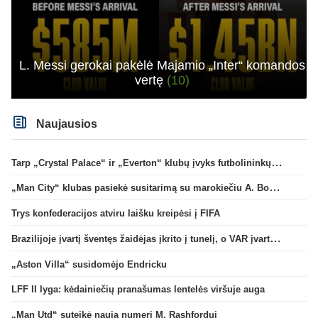
L. Messi gerokai pakėlė Majamio „Inter“ komandos
vertę
(10)
Naujausios
Tarp „Crystal Palace“ ir „Everton“ klubų įvyks futbolininkų mainai
„Man City“ klubas pasiekė susitarimą su marokiečiu A. Bouaddi
Trys konfederacijos atviru laišku kreipėsi į FIFA
Brazilijoje įvartį šventęs žaidėjas įkrito į tunelį, o VAR įvartį atšaukė
„Aston Villa“ susidomėjo Endricku
LFF II lyga: kėdainiečių pranašumas lentelės viršuje auga
„Man Utd“ suteikė naują numerį M. Rashfordui