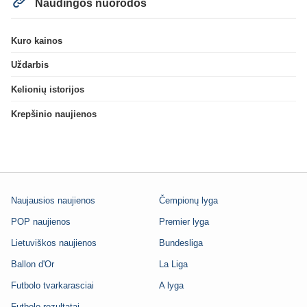
Naudingos nuorodos
Kuro kainos
Uždarbis
Kelionių istorijos
Krepšinio naujienos
Naujausios naujienos
Čempionų lyga
POP naujienos
Premier lyga
Lietuviškos naujienos
Bundesliga
Ballon d'Or
La Liga
Futbolo tvarkarasciai
A lyga
Futbolo rezultatai