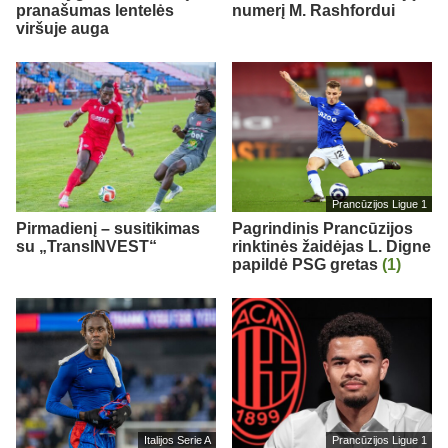
pranašumas lentelės
numerį M. Rashfordui
viršuje auga
Prancūzijos Ligue 1
Pirmadienį – susitikimas
Pagrindinis Prancūzijos
su „TransINVEST“
rinktinės žaidėjas L. Digne
papildė PSG gretas
(1)
Italijos Serie A
Prancūzijos Ligue 1