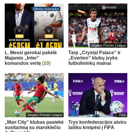
Dienos nuotrauka
Anglijos Premier League
L. Messi gerokai pakėlė
Tarp „Crystal Palace“ ir
Majamio „Inter“
„Everton“ klubų įvyks
komandos vertę
(10)
futbolininkų mainai
Anglijos Premier League
FIFA
„Man City“ klubas pasiekė
Trys konfederacijos atviru
susitarimą su marokiečiu
laišku kreipėsi į FIFA