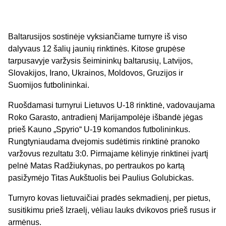
Baltarusijos sostinėje vyksiančiame turnyre iš viso
dalyvaus 12 šalių jaunių rinktinės. Kitose grupėse
tarpusavyje varžysis šeimininkų baltarusių, Latvijos,
Slovakijos, Irano, Ukrainos, Moldovos, Gruzijos ir
Suomijos futbolininkai.
Ruošdamasi turnyrui Lietuvos U-18 rinktinė, vadovaujama
Roko Garasto, antradienį Marijampolėje išbandė jėgas
prieš Kauno „Spyrio“ U-19 komandos futbolininkus.
Rungtyniaudama dvejomis sudėtimis rinktinė pranoko
varžovus rezultatu 3:0. Pirmajame kėlinyje rinktinei įvartį
pelnė Matas Radžiukynas, po pertraukos po kartą
pasižymėjo Titas Aukštuolis bei Paulius Golubickas.
Turnyro kovas lietuvaičiai pradės sekmadienį, per pietus,
susitikimu prieš Izraelį, vėliau lauks dvikovos prieš rusus ir
armėnus.