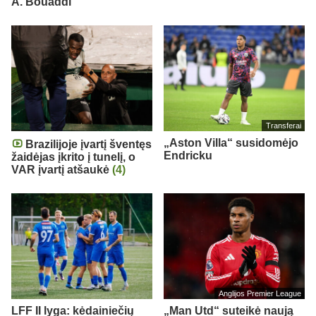
A. Bouaddi
Transferai
„Aston Villa“ susidomėjo
Brazilijoje įvartį šventęs
Endricku
žaidėjas įkrito į tunelį, o
VAR įvartį atšaukė
(4)
Anglijos Premier League
LFF II lyga: kėdainiečių
„Man Utd“ suteikė naują