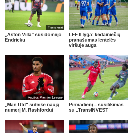
Transferai
„Aston Villa“ susidomėjo
LFF II lyga: kėdainiečių
Endricku
pranašumas lentelės
viršuje auga
Anglijos Premier League
„Man Utd“ suteikė naują
Pirmadienį – susitikimas
numerį M. Rashfordui
su „TransINVEST“