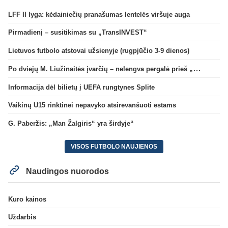
LFF II lyga: kėdainiečių pranašumas lentelės viršuje auga
Pirmadienį – susitikimas su „TransINVEST“
Lietuvos futbolo atstovai užsienyje (rugpjūčio 3-9 dienos)
Po dviejų M. Liužinaitės įvarčių – nelengva pergalė prieš „Bangą“
Informacija dėl bilietų į UEFA rungtynes Splite
Vaikinų U15 rinktinei nepavyko atsirevanšuoti estams
G. Paberžis: „Man Žalgiris“ yra širdyje“
VISOS FUTBOLO NAUJIENOS
Naudingos nuorodos
Kuro kainos
Uždarbis