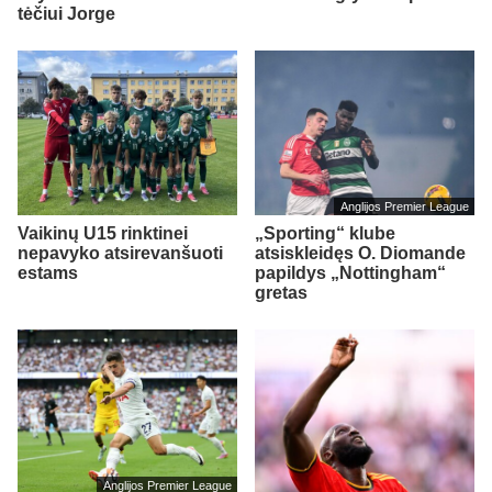
tėčiui Jorge
Anglijos Premier League
Vaikinų U15 rinktinei
„Sporting“ klube
nepavyko atsirevanšuoti
atsiskleidęs O. Diomande
estams
papildys „Nottingham“
gretas
Anglijos Premier League