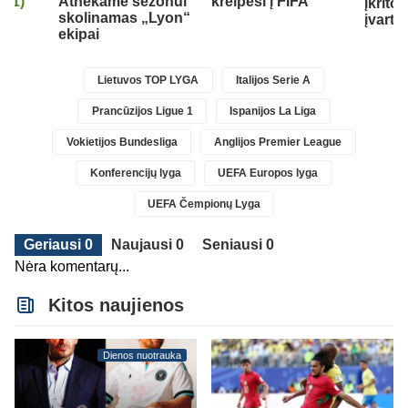
ą
(1)
Athekame sezonui
kreipėsi į FIFA
įkrito 
skolinamas „Lyon“
įvartį
ekipai
Lietuvos TOP LYGA
Italijos Serie A
Prancūzijos Ligue 1
Ispanijos La Liga
Vokietijos Bundesliga
Anglijos Premier League
Konferencijų lyga
UEFA Europos lyga
UEFA Čempionų Lyga
Geriausi 0
Naujausi 0
Seniausi 0
Nėra komentarų...
Kitos naujienos
Dienos nuotrauka