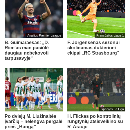
Anglijos Premier League
Prancūzijos Ligue 1
B. Guimaraesas: „D.
F. Jorgensenas sezonui
Rice'as man pasiūlė
skolinamas dukterinei
daugiau nebekovoti
ekipai „RC Strasbourg“
tarpusavyje“
Ispanijos La Liga
Po dviejų M. Liužinaitės
H. Flickas po kontrolinių
įvarčių – nelengva pergalė
rungtynių atsisveikino su
prieš „Bangą“
R. Araujo