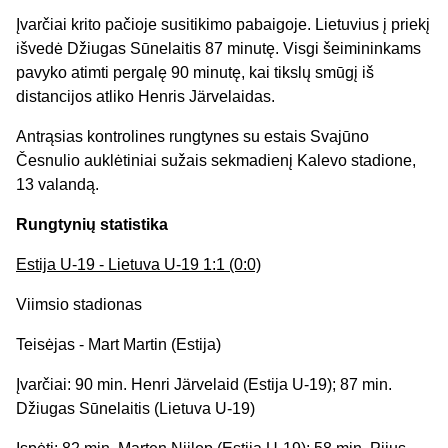
Įvarčiai krito pačioje susitikimo pabaigoje. Lietuvius į priekį
išvedė Džiugas Sūnelaitis 87 minutę. Visgi šeimininkams
pavyko atimti pergalę 90 minutę, kai tikslų smūgį iš
distancijos atliko Henris Järvelaidas.
Antrąsias kontrolines rungtynes su estais Svajūno
Česnulio auklėtiniai sužais sekmadienį Kalevo stadione,
13 valandą.
Rungtynių statistika
Estija U
-19 - Lietuva U-19
1
:1 (0:0)
Viimsio stadionas
Teisėjas - Mart Martin (Estija)
Įvarčiai: 90 min. Henri Järvelaid (Estija U-19); 87 min.
Džiugas Sūnelaitis (Lietuva U-19)