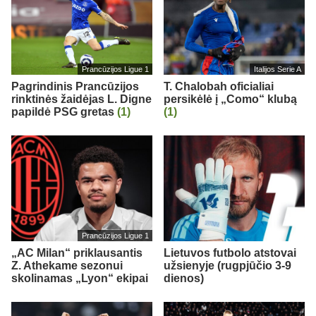
Prancūzijos Ligue 1
Italijos Serie A
Pagrindinis Prancūzijos
T. Chalobah oficialiai
rinktinės žaidėjas L. Digne
persikėlė į „Como“ klubą
papildė PSG gretas
(1)
(1)
Prancūzijos Ligue 1
„AC Milan“ priklausantis
Lietuvos futbolo atstovai
Z. Athekame sezonui
užsienyje (rugpjūčio 3-9
skolinamas „Lyon“ ekipai
dienos)