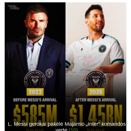
L. Messi gerokai pakėlė Majamio „Inter“ komandos
vertę
(10)