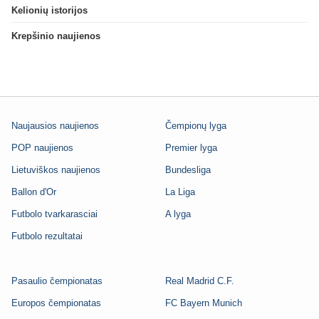
Kelionių istorijos
Krepšinio naujienos
Naujausios naujienos
Čempionų lyga
POP naujienos
Premier lyga
Lietuviškos naujienos
Bundesliga
Ballon d'Or
La Liga
Futbolo tvarkarasciai
A lyga
Futbolo rezultatai
Pasaulio čempionatas
Real Madrid C.F.
Europos čempionatas
FC Bayern Munich