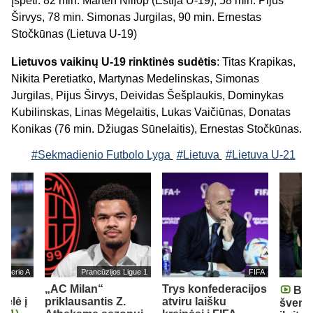
Įspėti: 82 min. Marten Niilop (Estija U-19); 58 min. Pijus
Širvys, 78 min. Simonas Jurgilas, 90 min. Ernestas
Stočkūnas (Lietuva U-19)
Lietuvos vaikin
ų U-
19 rinktinės sudėtis
: Titas Krapikas,
Nikita Peretiatko, Martynas Medelinskas, Simonas
Jurgilas, Pijus Širvys, Deividas Šešplaukis, Dominykas
Kubilinskas, Linas Mėgelaitis, Lukas Vaičiūnas, Donatas
Konikas (76 min. Džiugas Sūnelaitis), Ernestas Stočkūnas.
#Sekmadienio Futbolo Lyga
#Lietuva
#Lietuva U-21
jos Serie A
Prancūzijos Ligue 1
FIFA
„AC Milan“
Trys konfederacijos
Braz
kėlė į
priklausantis Z.
atviru laišku
šventę