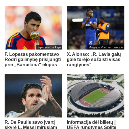
Ispanijos La Liga
Anglijos Premier League
F. Lopezas pakomentavo
X. Alonso: „R. Lavia galų
Rodri galimybę prisijungti
gale turėjo sužaisti visas
prie „Barcelona“ ekipos
rungtynes“
R. De Paulis savo įvartį
Informacija dėl bilietų į
skyrė L. Messi mirusiam
UEFA rungtynes Splite