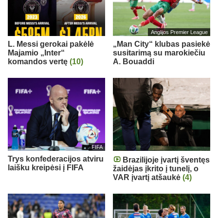
Anglijos Premier League
L. Messi gerokai pakėlė
„Man City“ klubas pasiekė
Majamio „Inter“
susitarimą su marokiečiu
komandos vertę
(10)
A. Bouaddi
FIFA
Trys konfederacijos atviru
Brazilijoje įvartį šventęs
laišku kreipėsi į FIFA
žaidėjas įkrito į tunelį, o
VAR įvartį atšaukė
(4)