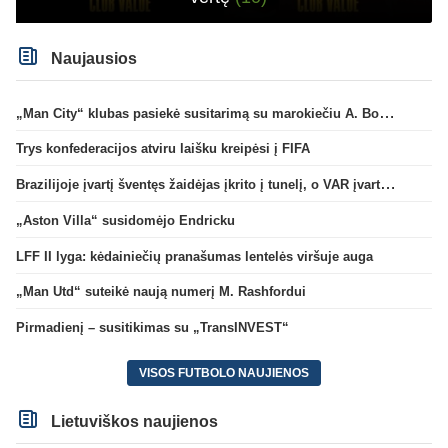
Naujausios
„Man City“ klubas pasiekė susitarimą su marokiečiu A. Bouaddi
Trys konfederacijos atviru laišku kreipėsi į FIFA
Brazilijoje įvartį šventęs žaidėjas įkrito į tunelį, o VAR įvartį atšaukė
„Aston Villa“ susidomėjo Endricku
LFF II lyga: kėdainiečių pranašumas lentelės viršuje auga
„Man Utd“ suteikė naują numerį M. Rashfordui
Pirmadienį – susitikimas su „TransINVEST“
VISOS FUTBOLO NAUJIENOS
Lietuviškos naujienos