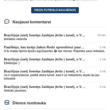
VISOS FUTBOLO NAUJIENOS
Naujausi komentarai
Brazilijoje įvartį šventęs žaidėjas įkrito į tunelį, o VAR įvartį atšaukė
15 min.
teletabiu valanda
Paaiškėjo, kas turėjo įtakos Rodri sprendimui pasirinkti Barselonos pusę
1 val.
O tu matau tipinis tipažo egzZzpertas 😂 dar vienas. Rūpinkis savo reikalais.
Brazilijoje įvartį šventęs žaidėjas įkrito į tunelį, o VAR įvartį atšaukė
1 val.
Efektingai :)
Brazilijoje įvartį šventęs žaidėjas įkrito į tunelį, o VAR įvartį atšaukė
2 val.
na ir organizatoriai ,palikti atvira tuneli ,kad ir uz reklaminiu skydu tai jau
betvarke
Brazilijoje įvartį šventęs žaidėjas įkrito į tunelį, o VAR įvartį atšaukė
2 val.
Nekoks jausmas.
Dienos nuotrauka