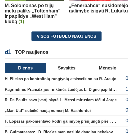
M. Solomonas po trijų
„Fenerbahce“ susidomėjo
metų paliks „Tottenham“
galimybe įsigyti R. Lukaku
ir papildys „West Ham“
klubą
(1)
VISOS FUTBOLO NAUJIENOS
TOP naujienos
Dienos
Savaitės
Mėnesio
0
H. Flickas po kontrolinių rungtynių atsisveikino su R. Araujo
1
Pagrindinis Prancūzijos rinktinės žaidėjas L. Digne papildė PSG gretas
0
R. De Paulis savo įvartį skyrė L. Messi mirusiam tėčiui Jorge
0
„Man Utd“ suteikė naują numerį M. Rashfordui
0
F. Lopezas pakomentavo Rodri galimybę prisijungti prie „Barcelona“ ekipos
0
B. Guimaraesas: „D. Rice'as man pasiūlė daugiau nebekovoti tarpusavyje“