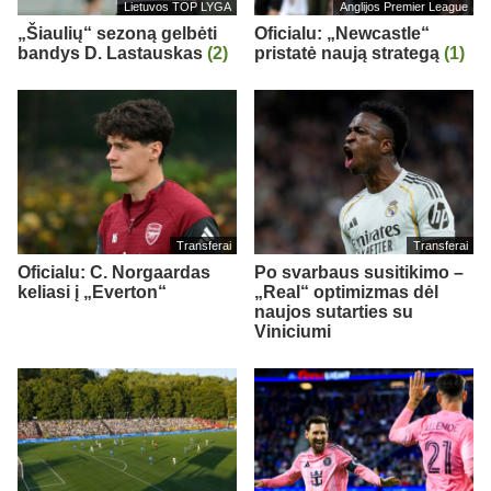
Lietuvos TOP LYGA
Anglijos Premier League
„Šiaulių“ sezoną gelbėti
Oficialu: „Newcastle“
bandys D. Lastauskas
(2)
pristatė naują strategą
(1)
Transferai
Transferai
Oficialu: C. Norgaardas
Po svarbaus susitikimo –
keliasi į „Everton“
„Real“ optimizmas dėl
naujos sutarties su
Viniciumi