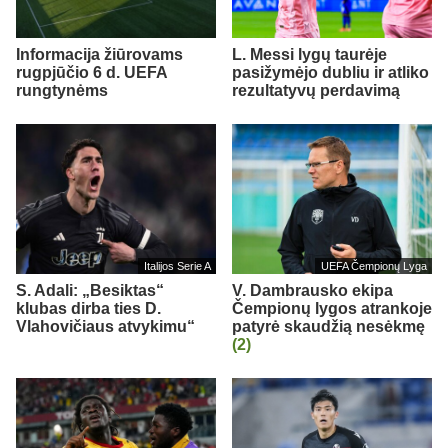
Informacija žiūrovams
L. Messi lygų taurėje
rugpjūčio 6 d. UEFA
pasižymėjo dubliu ir atliko
rungtynėms
rezultatyvų perdavimą
Italijos Serie A
UEFA Čempionų Lyga
S. Adali: „Besiktas“
V. Dambrausko ekipa
klubas dirba ties D.
Čempionų lygos atrankoje
Vlahovičiaus atvykimu“
patyrė skaudžią nesėkmę
(2)