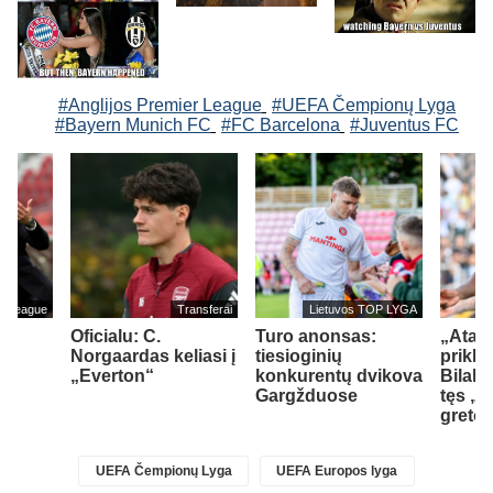
#Anglijos Premier League
#UEFA Čempionų Lyga
#Bayern Munich FC
#FC Barcelona
#Juventus FC
er League
Transferai
Lietuvos TOP LYGA
Oficialu: C.
Turo anonsas:
„Atala
Norgaardas keliasi į
tiesioginių
prikla
„Everton“
konkurentų dvikova
Bilal 
Gargžduose
tęs „
greto
UEFA Čempionų Lyga
UEFA Europos lyga