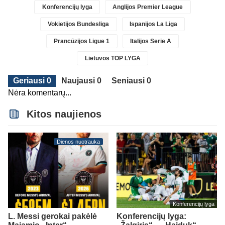
Konferencijų lyga
Anglijos Premier League
Vokietijos Bundesliga
Ispanijos La Liga
Prancūzijos Ligue 1
Italijos Serie A
Lietuvos TOP LYGA
Geriausi 0
Naujausi 0
Seniausi 0
Nėra komentarų...
Kitos naujienos
Dienos nuotrauka
Konferencijų lyga
L. Messi gerokai pakėlė
Konferencijų lyga: