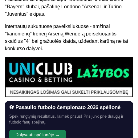
"Bayern" klubai, pašalinę Londono "Arsenal" ir Turino
"Juventus" ekipas.
Internautų sukurtuose paveiksliukuose - amžinai
"kanonierių" trenerį Arseną Wengerą persekiojantis
skaičius "4" bei gražuolės klaida, uždedant karūną ne tai
konkurso dalyvei.
⚽ Pasaulio futbolo čempionato 2026 spėlionė
Spėk rungtynių rezultatus, laimėk prizus! Prisijunk prie draugų ir
futbolo fanų spėjimų.
Dalyvauti spėlionėje →