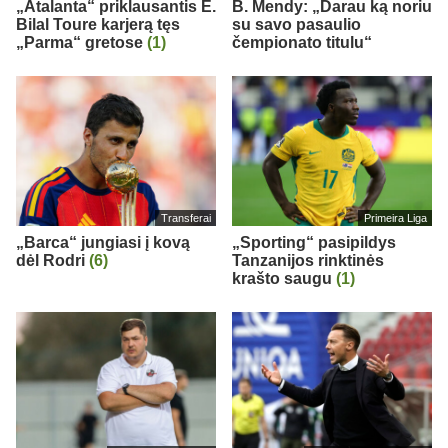
„Atalanta“ priklausantis E.
B. Mendy: „Darau ką noriu
Bilal Toure karjerą tęs
su savo pasaulio
„Parma“ gretose
(1)
čempionato titulu“
Transferai
Primeira Liga
„Barca“ jungiasi į kovą
„Sporting“ pasipildys
dėl Rodri
(6)
Tanzanijos rinktinės
krašto saugu
(1)