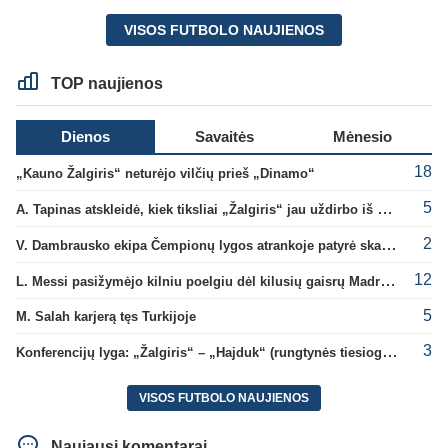
VISOS FUTBOLO NAUJIENOS
TOP naujienos
Dienos
Savaitės
Mėnesio
18
„Kauno Žalgiris“ neturėjo vilčių prieš „Dinamo“
5
A. Tapinas atskleidė, kiek tiksliai „Žalgiris“ jau uždirbo iš UEFA premijų
2
V. Dambrausko ekipa Čempionų lygos atrankoje patyrė skaudžią nesėkmę
12
L. Messi pasižymėjo kilniu poelgiu dėl kilusių gaisrų Madride
5
M. Salah karjerą tęs Turkijoje
3
Konferencijų lyga: „Žalgiris“ – „Hajduk“ (rungtynės tiesiogiai)
VISOS FUTBOLO NAUJIENOS
Naujausi komentarai