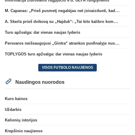
Informacija žiūrovams rugpjūčio 6 d. UEFA rungtynėms
M. Capanas: „Prieš pusmetį negalėjau net įsivaizduoti, kad žaisime prieš „Hajduk“
A. Skerla prieš dvikovą su „Hajduk“: „Tai kito kalibro komanda“
Turo apžvalga: dar vienas naujas lyderis
Persvaros neišsaugojusi „Gintra“ atrankos pusfinalyje nusileido Škotijos čempionėms
TOPLYGOS turo apžvalga: dar vienas naujas lyderis
VISOS FUTBOLO NAUJIENOS
Naudingos nuorodos
Kuro kainos
Uždarbis
Kelionių istorijos
Krepšinio naujienos