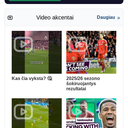
Video akcentai
Daugiau
Kas čia vyksta? 🤔
2025/26 sezono
šokiruojantys
rezultatai