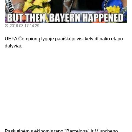
2016-03-17 14:29
UEFA Čempionų lygoje paaiškėjo visi ketvirtfinalio etapo
dalyviai.
Paskutinėmis ekipomis tapo "Barcelona" ir Miuncheno