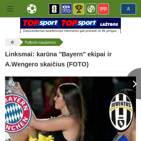
Futbolo naujienos
Linksmai: karūna "Bayern" ekipai ir
A.Wengero skaičius (FOTO)