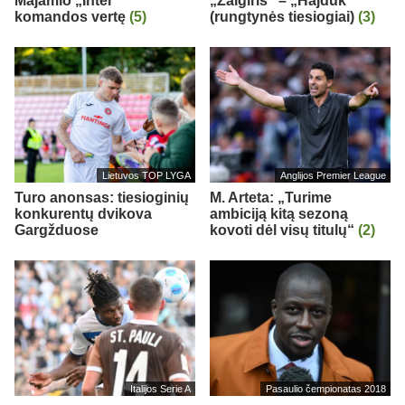
Majamio „Inter“
„Žalgiris“ – „Hajduk“
komandos vertę
(5)
(rungtynės tiesiogiai)
(3)
Lietuvos TOP LYGA
Anglijos Premier League
Turo anonsas: tiesioginių
M. Arteta: „Turime
konkurentų dvikova
ambiciją kitą sezoną
Gargžduose
kovoti dėl visų titulų“
(2)
Italijos Serie A
Pasaulio čempionatas 2018