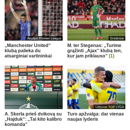
Anglijos Premier League
Eredivisie
„Manchester United“
M. ter Stegenas: „Turime
klubą palieka du
grąžinti „Ajax“ klubą ten,
atsarginiai vartininkai
kur jam priklauso“
(1)
Lietuvos TOP LYGA
A. Skerla prieš dvikovą su
Turo apžvalga: dar vienas
„Hajduk“: „Tai kito kalibro
naujas lyderis
komanda“