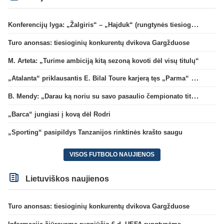
Konferencijų lyga: „Žalgiris“ – „Hajduk“ (rungtynės tiesiogiai)
Turo anonsas: tiesioginių konkurentų dvikova Gargžduose
M. Arteta: „Turime ambiciją kitą sezoną kovoti dėl visų titulų“
„Atalanta“ priklausantis E. Bilal Toure karjerą tęs „Parma“ gretose
B. Mendy: „Darau ką noriu su savo pasaulio čempionato titulu“
„Barca“ jungiasi į kovą dėl Rodri
„Sporting“ pasipildys Tanzanijos rinktinės krašto saugu
VISOS FUTBOLO NAUJIENOS
Lietuviškos naujienos
Turo anonsas: tiesioginių konkurentų dvikova Gargžduose