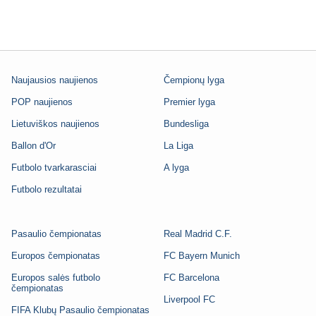
Naujausios naujienos
Čempionų lyga
POP naujienos
Premier lyga
Lietuviškos naujienos
Bundesliga
Ballon d'Or
La Liga
Futbolo tvarkarasciai
A lyga
Futbolo rezultatai
Pasaulio čempionatas
Real Madrid C.F.
Europos čempionatas
FC Bayern Munich
Europos salės futbolo
FC Barcelona
čempionatas
Liverpool FC
FIFA Klubų Pasaulio čempionatas