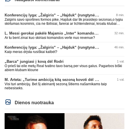
Konferencijų lyga: „Žalgiris“ – „Hajduk“ (rungtynės tiesiogiai)
8 min.
Zalgiris savo sportines formos pike, Hajduk dar tik prasidejo sezonas,o lygiu
skirtumas kosminis, cia ne tbilisiai, farerai ar lichtensteinai, kroatu klubai
parode kokioje s.... esame, tad tuo ir baigsis futbolo atgimimas, lauksim dar
10 metu kitu stebuklingu rungtyniu pries koki kysiniovo metalista
L. Messi gerokai pakėlė Majamio „Inter“ komandos vertę
32 min.
Ar tu bent zinai kuo skiriasi komandos verte nuo revenue?
Konferencijų lyga: „Žalgiris“ – „Hajduk“ (rungtynės tiesiogiai)
46 min.
Kaip meras drįsta rusiškai kalbėt?
„Barca“ jungiasi į kovą dėl Rodri
1 val.
O prieš tai eile metų Real tvatino tavo barsą per visus galus. Pagarbos biški
abiem klubam kloune
M. Arteta: „Turime ambiciją kitą sezoną kovoti dėl visų titulų“
1 val.
Visi turi ambicijų. Bet šį ateinantį sezoną šitiems našarnikams taip
nebesiseks.
Dienos nuotrauka