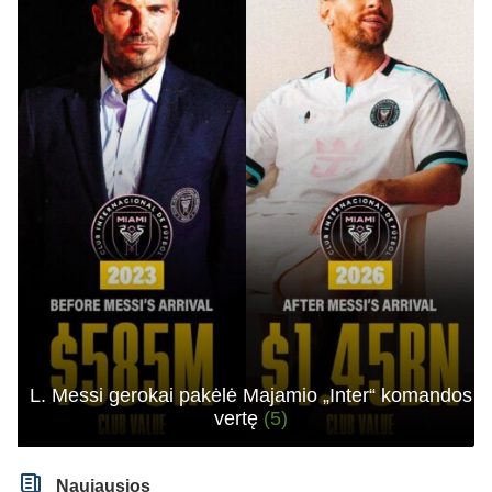
L. Messi gerokai pakėlė Majamio „Inter“ komandos
vertę
(5)
Naujausios