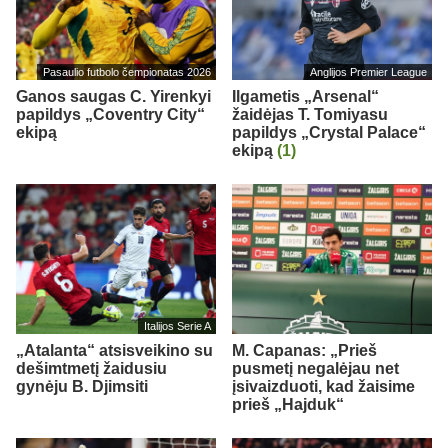
Pasaulio futbolo čempionatas 2026
Anglijos Premier League
Ganos saugas C. Yirenkyi
Ilgametis „Arsenal“
papildys „Coventry City“
žaidėjas T. Tomiyasu
ekipą
papildys „Crystal Palace“
ekipą
(1)
Italijos Serie A
„Atalanta“ atsisveikino su
M. Capanas: „Prieš
dešimtmetį žaidusiu
pusmetį negalėjau net
gynėju B. Djimsiti
įsivaizduoti, kad žaisime
prieš „Hajduk“