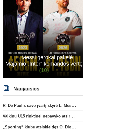
neteko gynybos vieno iš ramščių. RM kaip tik
pasistiprino. Cucurrlla bus siaubas manau Real
komandoje. Kažkaip man atrodo vėl bus
gynyboje ne kažkas.
L. Messi gerokai pakėlė
Majamio „Inter“ komandos vertę
(10)
Naujausios
R. De Paulis savo įvartį skyrė L. Messi mirusiam tėčiui Jorge
Vaikinų U15 rinktinei nepavyko atsirevanšuoti estams
„Sporting“ klube atsiskleidęs O. Diomande papildys „Nottingham“ gretas