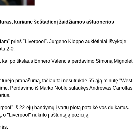
 turas, kuriame šeštadienį žaidžiamos aštuonerios
m" prieš "Liverpool". Jurgeno Kloppo auklėtiniai išvykoje
tu 2-0.
ę, kai po tikslaus Ennero Valencia perdavimo Simoną Mignolet
ir turėjo pranašumą, tačiau tai nesutrukdė 55-ąją minutę "West
tikime. Perdavimo iš Marko Noble sulaukęs Andrewas Carrollas
rtus.
pool" iš 22-ejų bandymų į vartų plotą pataikė vos du kartus.
o "Liverpool" nukrito į aštuntąją poziciją.
nės.