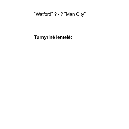
"Watford" ? - ? "Man City"
Turnyrinė lentelė: