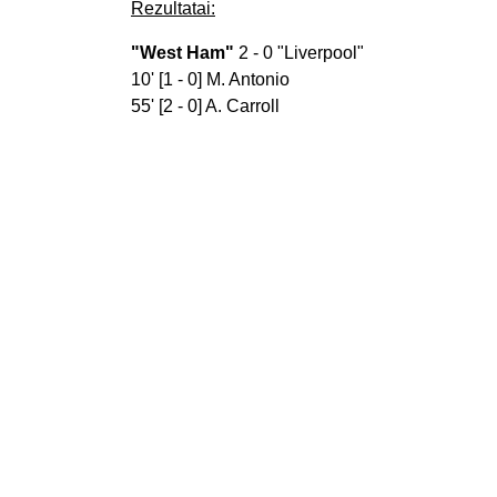
Rezultatai:
"West Ham"
2 - 0 "Liverpool"
10' [1 - 0] M. Antonio
55' [2 - 0] A. Carroll