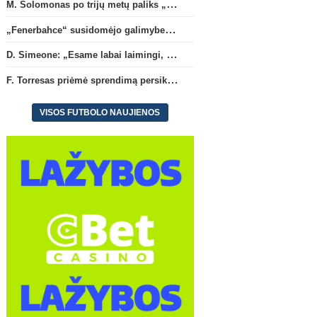
M. Solomonas po trijų metų paliks „Tottenham“ ir papildys „West Ham“ klubą
„Fenerbahce“ susidomėjo galimybe įsigyti R. Lukaku
D. Simeone: „Esame labai laimingi, kad turime J. Alvarezą“
F. Torresas priėmė sprendimą persikelti į PSG ekipą
VISOS FUTBOLO NAUJIENOS