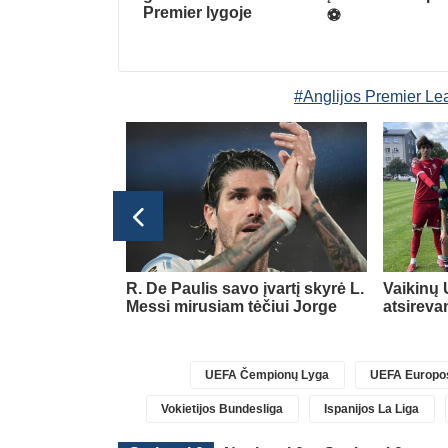
Premier lygoje
⚽️
#Anglijos Premier L
glijos Premier League
jo gražių
R. De Paulis savo įvartį skyrė L.
Vaikinų 
am savo klubui
Messi mirusiam tėčiui Jorge
atsireva
UEFA Čempionų Lyga
UEFA Europos
Vokietijos Bundesliga
Ispanijos La Liga