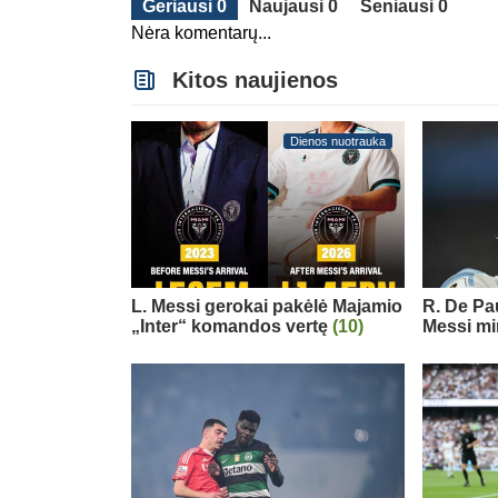
Geriausi 0
Naujausi 0
Seniausi 0
Nėra komentarų...
Kitos naujienos
Dienos nuotrauka
L. Messi gerokai pakėlė Majamio
R. De Pau
„Inter“ komandos vertę
(10)
Messi mi