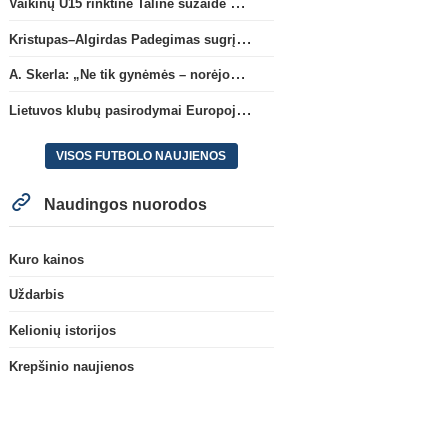
Vaikinų U15 rinktinė Taline sužaidė pirmąsias kontrolines rungtynes
Kristupas–Algirdas Padegimas sugrįžta į FC „Hegelmann” B sudėtį
A. Skerla: „Ne tik gynėmės – norėjome atakuoti“
Lietuvos klubų pasirodymai Europoje: patirti pralaimėjimai Kroatijos atstovams
VISOS FUTBOLO NAUJIENOS
Naudingos nuorodos
Kuro kainos
Uždarbis
Kelionių istorijos
Krepšinio naujienos