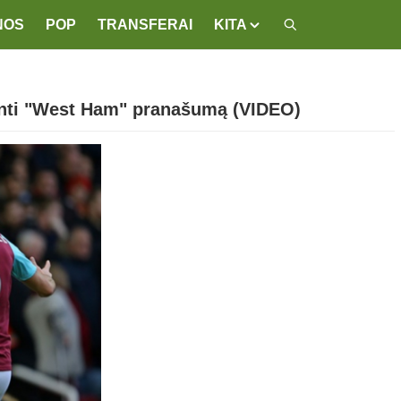
NOS
POP
TRANSFERAI
KITA
žinti "West Ham" pranašumą (VIDEO)