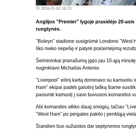
2016-01-02 16:23
Anglijos "Premier" lygoje prasidėjo 20-asis
rungtynės.
"Boleyn" stadione susigrūmė Londono "West Ha
liko nieko nepešę ir patyrė pralaimėjimą rezulta
Šeimininkai pranašumą įgijo jau 10-ąją minut
nuginklavo Michailas Antonio.
"Liverpool" eilinį kartą dominavo su kamuoliu 
Ham" ekipai padėti galutinį tašką šiame susi
pasiuntė kamuolį į savo buvusios komandos va
Abi komandos atliko daug smūgių, tačiau "Liver
"West Ham" po pergales pakilo į penktąją vietą, 
Šiandien bus sužaistos dar septynerios rungty