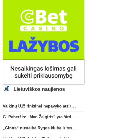
Lietuviškos naujienos
Vaikinų U15 rinktinei nepavyko atsirevanšuoti estams
G. Paberžis: „Man Žalgiris“ yra širdyje“
„Gintra“ nustelbė Rygos klubą ir tęs kovas UEFA Europos taurės atrankoje