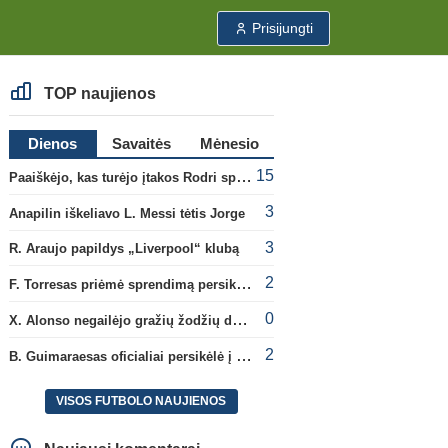
Prisijungti
TOP naujienos
Dienos
Savaitės
Mėnesio
15
Paaiškėjo, kas turėjo įtakos Rodri sprendimui pasirinkti Barselonos pusę
3
Anapilin iškeliavo L. Messi tėtis Jorge
3
R. Araujo papildys „Liverpool“ klubą
2
F. Torresas priėmė sprendimą persikelti į PSG ekipą
0
X. Alonso negailėjo gražių žodžių dabartiniam savo klubui „Chelsea“
2
B. Guimaraesas oficialiai persikėlė į „Arsenal“ klubą
VISOS FUTBOLO NAUJIENOS