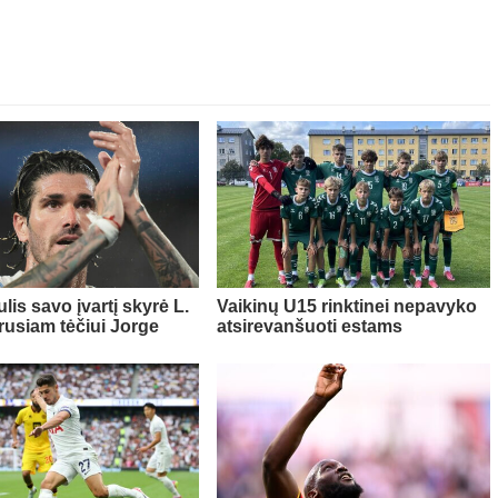
lis savo įvartį skyrė L.
Vaikinų U15 rinktinei nepavyko
rusiam tėčiui Jorge
atsirevanšuoti estams