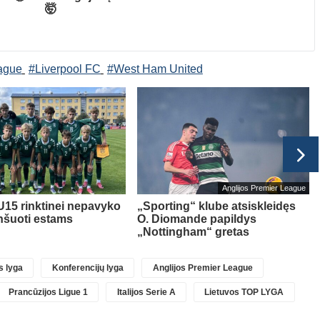
🤯
eague
#Liverpool FC
#West Ham United
Anglijos Premier League
U15 rinktinei nepavyko
„Sporting“ klube atsiskleidęs
nšuoti estams
O. Diomande papildys
„Nottingham“ gretas
 lyga
Konferencijų lyga
Anglijos Premier League
Prancūzijos Ligue 1
Italijos Serie A
Lietuvos TOP LYGA