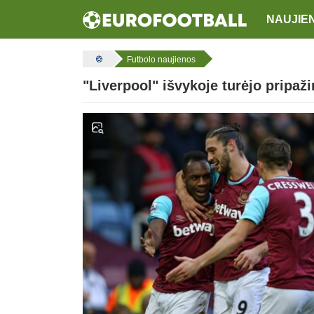
NAUJIE
Futbolo naujienos
"Liverpool" išvykoje turėjo pripa