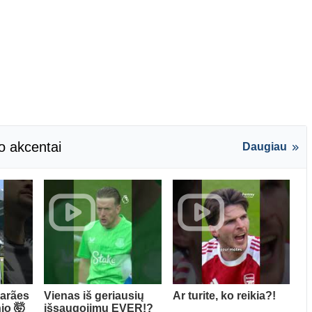
o akcentai
Daugiau
arães
Vienas iš geriausių
Ar turite, ko reikia?!
io 🤯
išsaugojimų EVER!?