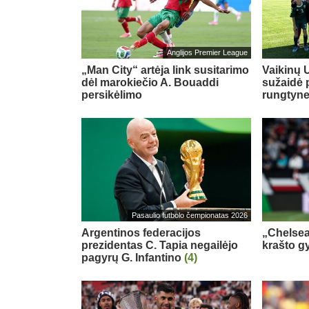
Anglijos Premier League
„Man City“ artėja link susitarimo
Vaikinų U
dėl marokiečio A. Bouaddi
sužaidė 
persikėlimo
rungtyn
Pasaulio futbolo čempionatas 2026
Argentinos federacijos
„Chelsea
prezidentas C. Tapia negailėjo
krašto g
pagyrų G. Infantino
(4)