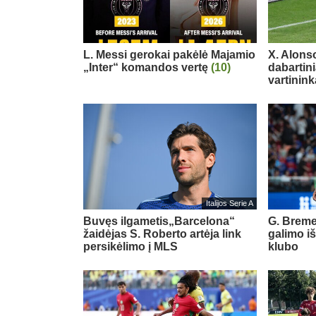
L. Messi gerokai pakėlė Majamio
X. Alons
„Inter“ komandos vertę
(10)
dabartin
vartinink
Italijos Serie A
Buvęs ilgametis„Barcelona“
G. Breme
žaidėjas S. Roberto artėja link
galimo i
persikėlimo į MLS
klubo