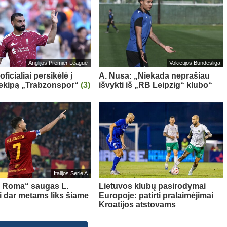
Anglijos Premier League
Vokietijos Bundesliga
oficialiai persikėlė į
A. Nusa: „Niekada neprašiau
 ekipą „Trabzonspor“
(3)
išvykti iš „RB Leipzig“ klubo“
Italijos Serie A
s Roma“ saugas L.
Lietuvos klubų pasirodymai
ni dar metams liks šiame
Europoje: patirti pralaimėjimai
Kroatijos atstovams