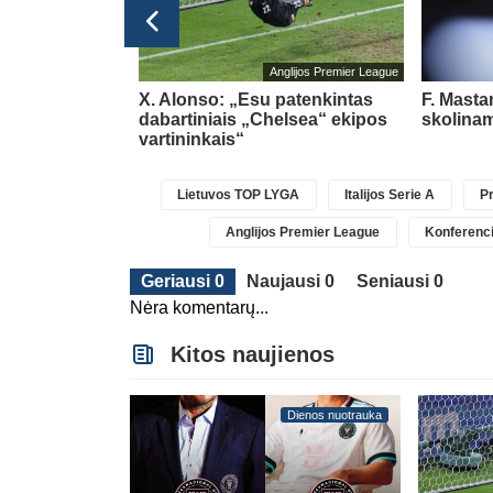
bolo čempionatas 2026
Anglijos Premier League
acijos
X. Alonso: „Esu patenkintas
F. Masta
pia negailėjo
dabartiniais „Chelsea“ ekipos
skolinam
ino
(4)
vartininkais“
Lietuvos TOP LYGA
Italijos Serie A
Pr
Anglijos Premier League
Konferenci
Geriausi 0
Naujausi 0
Seniausi 0
Nėra komentarų...
Kitos naujienos
Dienos nuotrauka