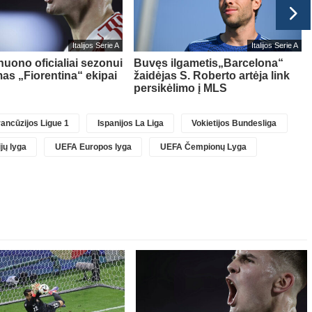
Italijos Serie A
Italijos Serie A
nuono oficialiai sezonui
Buvęs ilgametis„Barcelona“
as „Fiorentina“ ekipai
žaidėjas S. Roberto artėja link
persikėlimo į MLS
ancūzijos Ligue 1
Ispanijos La Liga
Vokietijos Bundesliga
jų lyga
UEFA Europos lyga
UEFA Čempionų Lyga