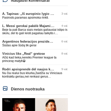
Naujausi komentarai
A. Tapinas: „Iš europinio lygio komandos gavom gerų pamokų“
3 val.
Pasirodo,paramas apsimoka rinkti.
L. Messi gerokai pakėlė Majamio „Inter“ komandos vertę
4 val.
Beje ta pati Barca siais metais galiausiai islipo is
skolu, del to gali leisti pagaliau taikytis i
komandos pildyma ka ir daro su Adeyemi, Rodri,
visa Julian Alvarez saga.
Argentinos federacijos prezidentas C. Tapia negailėjo pagyrų G. Infantino
6 val.
Šūdas apie šūdą tik gerai
Vinicius liks „Real“ gretose
8 val.
Ačiū kad lieka,nereiks Premier league ta
princesę matyti😀
Rodri apsisprendė dėl naujos komandos
9 val.
Nu čia realui bus kliurka,žaidžia su Viniciaus
kontraktu geriau,nei renkasi gerus
žaidėjus...kolkas ne vienas nebuvo geras
Dienos nuotrauka