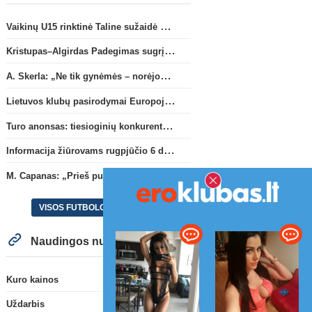
Vaikinų U15 rinktinė Taline sužaidė pirmąsias kontrolines rungtynes
Kristupas–Algirdas Padegimas sugrįžta į FC „Hegelmann” B sudėtį
A. Skerla: „Ne tik gynėmės – norėjome atakuoti“
Lietuvos klubų pasirodymai Europoje: patirti pralaimėjimai Kroatijos atstovams
Turo anonsas: tiesioginių konkurentų dvikova Gargžduose
Informacija žiūrovams rugpjūčio 6 d. UEFA rungtynėms
M. Capanas: „Prieš pusmetį negalėjau net įsivaizduoti, kad žaisime prieš „Hajduk“
VISOS FUTBOLO NAUJIENOS
Naudingos nuorodos
Kuro kainos
Uždarbis