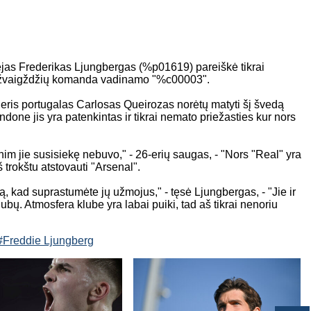
jas Frederikas Ljungbergas (%p01619) pareiškė tikrai
prie žvaigždžių komanda vadinamo "%c00003".
neris portugalas Carlosas Queirozas norėtų matyti šį švedą
done jis yra patenkintas ir tikrai nemato priežasties kur nors
im jie susisiekę nebuvo," - 26-erių saugas, - "Nors "Real" yra
 trokštu atstovauti "Arsenal".
ą, kad suprastumėte jų užmojus," - tęsė Ljungbergas, - "Jie ir
lubų. Atmosfera klube yra labai puiki, tad aš tikrai nenoriu
#Freddie Ljungberg