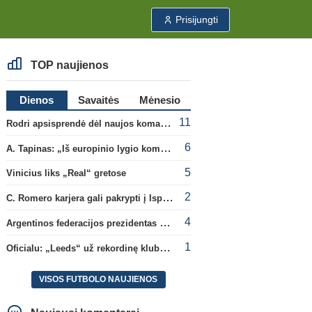
Prisijungti
TOP naujienos
Dienos
Savaitės
Mėnesio
11
Rodri apsisprendė dėl naujos komandos
6
A. Tapinas: „Iš europinio lygio komandos gavom gerų pamokų“
5
Vinicius liks „Real“ gretose
2
C. Romero karjera gali pakrypti į Ispaniją
4
Argentinos federacijos prezidentas C. Tapia negailėjo pagyrų G. Infantino
1
Oficialu: „Leeds“ už rekordinę klubui sumą įsigijo Anglijos rinktinės vartininką
VISOS FUTBOLO NAUJIENOS