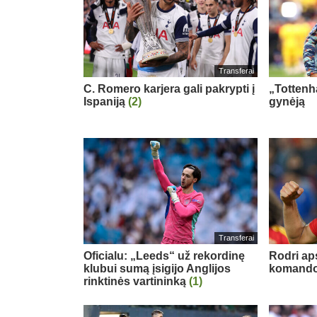
Transferai
C. Romero karjera gali pakrypti į
„Tottenh
Ispaniją
(2)
gynėją
Transferai
Oficialu: „Leeds“ už rekordinę
Rodri ap
klubui sumą įsigijo Anglijos
komand
rinktinės vartininką
(1)