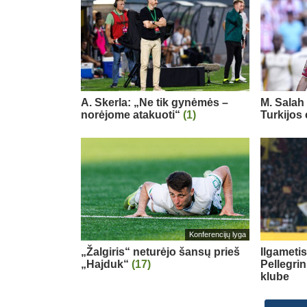
A. Skerla: „Ne tik gynėmės –
M. Salah 
norėjome atakuoti“
(1)
Turkijos
Konferencijų lyga
„Žalgiris“ neturėjo šansų prieš
Ilgameti
„Hajduk“
(17)
Pellegri
klube