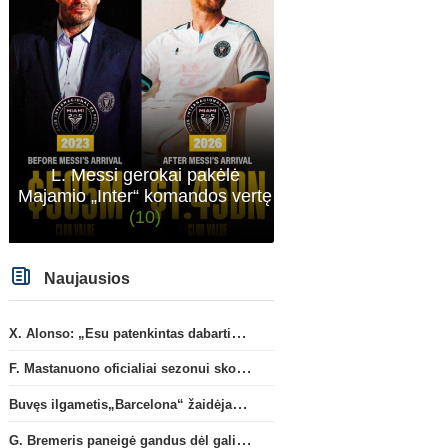
Italijos Serie A
Anglijos Premi
G. Bremeris paneigė gandus
„Man City“ artėja link
dėl galimo išvykimo iš
susitarimo dėl marokieči
„Juventus“ klubo
Bouaddi persikėlimo
L. Messi gerokai pakėlė
Majamio „Inter“ komandos vertę
(10)
Naujausios
X. Alonso: „Esu patenkintas dabartiniais „Chelsea“ ekipos vartininkais“
F. Mastanuono oficialiai sezonui skolinamas „Fiorentina“ ekipai
Buvęs ilgametis„Barcelona“ žaidėjas S. Roberto artėja link persikėlimo į MLS
G. Bremeris paneigė gandus dėl galimo išvykimo iš „Juventus“ klubo