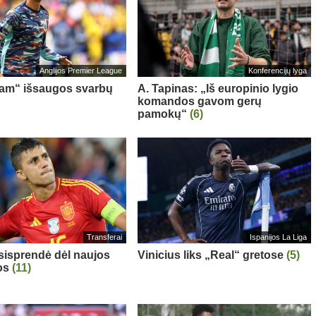
Anglijos Premier League
Konferencijų lyga
am“ išsaugos svarbų
A. Tapinas: „Iš europinio lygio
komandos gavom gerų
pamokų“
(6)
Transferai
Ispanijos La Liga
sisprendė dėl naujos
Vinicius liks „Real“ gretose
(5)
os
(11)