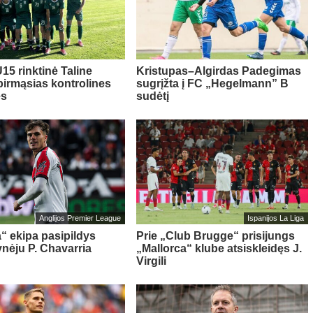
15 rinktinė Taline
Kristupas–Algirdas Padegimas
pirmąsias kontrolines
sugrįžta į FC „Hegelmann” B
es
sudėtį
Anglijos Premier League
Ispanijos La Liga
“ ekipa pasipildys
Prie „Club Brugge“ prisijungs
ynėju P. Chavarria
„Mallorca“ klube atsiskleidęs J.
Virgili