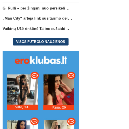
G. Rulli – per žingsnį nuo persikėlimo į „Manchester City“ klubą
„Man City“ artėja link susitarimo dėl marokiečio A. Bouaddi persikėlimo
Vaikinų U15 rinktinė Taline sužaidė pirmąsias kontrolines rungtynes
VISOS FUTBOLO NAUJIENOS