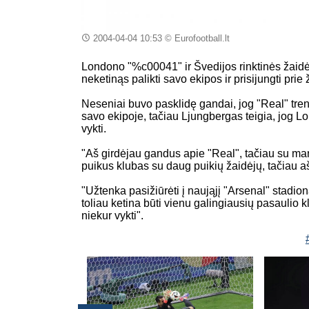
2004-04-04 10:53
© Eurofootball.lt
Londono "%c00041" ir Švedijos rinktinės žaidė
neketinąs palikti savo ekipos ir prisijungti 
Neseniai buvo pasklidę gandai, jog "Real" tre
savo ekipoje, tačiau Ljungbergas teigia, jog Lon
vykti.
"Aš girdėjau gandus apie "Real", tačiau su man
puikus klubas su daug puikių žaidėjų, tačiau aš
"Užtenka pasižiūrėti į naująjį "Arsenal" stadion
toliau ketina būti vienu galingiausių pasaulio k
niekur vykti".