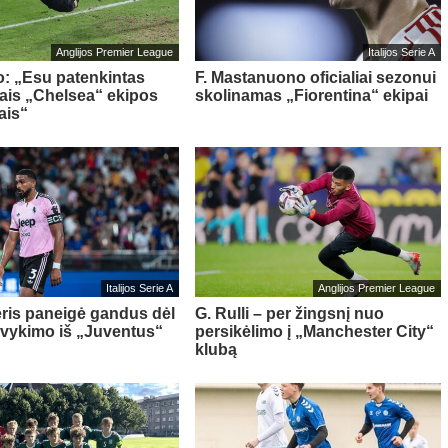
Anglijos Premier League
Italijos Serie A
o: „Esu patenkintas
F. Mastanuono oficialiai sezonui
iais „Chelsea“ ekipos
skolinamas „Fiorentina“ ekipai
ais“
Italijos Serie A
Anglijos Premier League
ris paneigė gandus dėl
G. Rulli – per žingsnį nuo
švykimo iš „Juventus“
persikėlimo į „Manchester City“
klubą