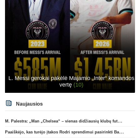
L. Messi gerokai pakėlė Majamio „Inter“ komandos
vertę
(10)
Naujausios
M. Palestra: „Man „Chelsea“ – vienas didžiausių klubų futbole“
Paaiškėjo, kas turėjo įtakos Rodri sprendimui pasirinkti Barselonos pusę