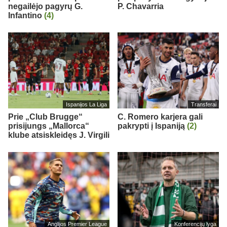
negailėjo pagyrų G.
P. Chavarria
Infantino
(4)
Ispanijos La Liga
Transferai
Prie „Club Brugge“
C. Romero karjera gali
prisijungs „Mallorca“
pakrypti į Ispaniją
(2)
klube atsiskleidęs J. Virgili
Anglijos Premier League
Konferencijų lyga