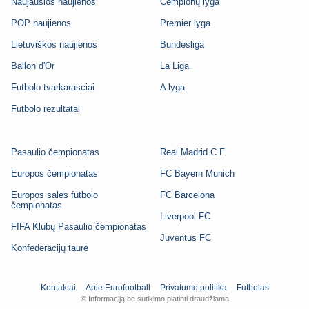
Naujausios naujienos
Čempionų lyga
POP naujienos
Premier lyga
Lietuviškos naujienos
Bundesliga
Ballon d'Or
La Liga
Futbolo tvarkarasciai
A lyga
Futbolo rezultatai
Pasaulio čempionatas
Real Madrid C.F.
Europos čempionatas
FC Bayern Munich
Europos salės futbolo
FC Barcelona
čempionatas
Liverpool FC
FIFA Klubų Pasaulio čempionatas
Juventus FC
Konfederacijų taurė
Kontaktai
Apie Eurofootball
Privatumo politika
Futbolas
© Informaciją be sutikimo platinti draudžiama