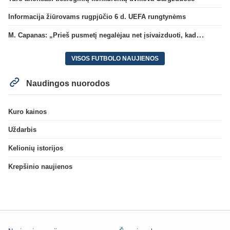
Informacija žiūrovams rugpjūčio 6 d. UEFA rungtynėms
M. Capanas: „Prieš pusmetį negalėjau net įsivaizduoti, kad žaisime prieš „Hajduk“
VISOS FUTBOLO NAUJIENOS
Naudingos nuorodos
Kuro kainos
Uždarbis
Kelionių istorijos
Krepšinio naujienos