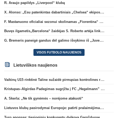
R. Araujo papildys „Liverpool“ klubą
X. Alonso: „Esu patenkintas dabartiniais „Chelsea“ ekipos vartininkais“
F. Mastanuono oficialiai sezonui skolinamas „Fiorentina“ ekipai
Buvęs ilgametis„Barcelona“ žaidėjas S. Roberto artėja link persikėlimo į MLS
G. Bremeris paneigė gandus dėl galimo išvykimo iš „Juventus“ klubo
VISOS FUTBOLO NAUJIENOS
Lietuviškos naujienos
Vaikinų U15 rinktinė Taline sužaidė pirmąsias kontrolines rungtynes
Kristupas–Algirdas Padegimas sugrįžta į FC „Hegelmann” B sudėtį
A. Skerla: „Ne tik gynėmės – norėjome atakuoti“
Lietuvos klubų pasirodymai Europoje: patirti pralaimėjimai Kroatijos atstovams
Turo anonsas: tiesioginių konkurentų dvikova Gargžduose