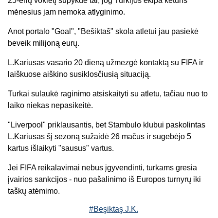
25-erių vokietį supykdė tai, jog Turkijos ekipa keturis
mėnesius jam nemoka atlyginimo.
Anot portalo "Goal", "Bešiktaš" skola atletui jau pasiekė
beveik milijoną eurų.
L.Kariusas vasario 20 dieną užmezgė kontaktą su FIFA ir
laiškuose aiškino susiklosčiusią situaciją.
Turkai sulaukė raginimo atsiskaityti su atletu, tačiau nuo to
laiko niekas nepasikeitė.
"Liverpool" priklausantis, bet Stambulo klubui paskolintas
L.Kariusas šį sezoną sužaidė 26 mačus ir sugebėjo 5
kartus išlaikyti "sausus" vartus.
Jei FIFA reikalavimai nebus įgyvendinti, turkams gresia
įvairios sankcijos - nuo pašalinimo iš Europos turnyrų iki
taškų atėmimo.
#Beşiktaş J.K.