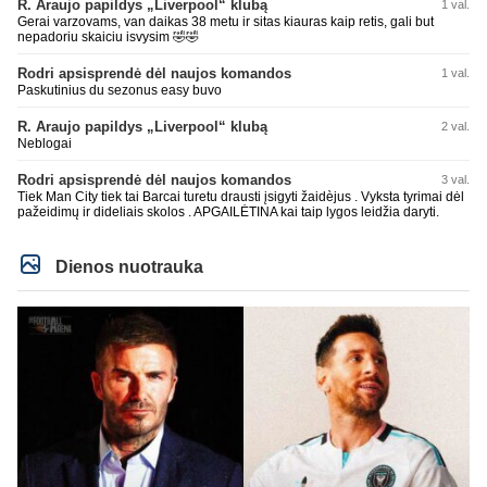
R. Araujo papildys „Liverpool“ klubą
1 val.
Gerai varzovams, van daikas 38 metu ir sitas kiauras kaip retis, gali but
nepadoriu skaiciu isvysim 🤣🤣
Rodri apsisprendė dėl naujos komandos
1 val.
Paskutinius du sezonus easy buvo
R. Araujo papildys „Liverpool“ klubą
2 val.
Neblogai
Rodri apsisprendė dėl naujos komandos
3 val.
Tiek Man City tiek tai Barcai turetu drausti įsigyti žaidèjus . Vyksta tyrimai dėl
pažeidimų ir dideliais skolos . APGAILĖTINA kai taip lygos leidžia daryti.
Dienos nuotrauka