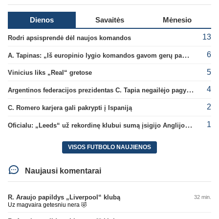
Dienos
Savaitės
Mėnesio
13
Rodri apsisprendė dėl naujos komandos
6
A. Tapinas: „Iš europinio lygio komandos gavom gerų pamokų“
5
Vinicius liks „Real“ gretose
4
Argentinos federacijos prezidentas C. Tapia negailėjo pagyrų G. Infantino
2
C. Romero karjera gali pakrypti į Ispaniją
1
Oficialu: „Leeds“ už rekordinę klubui sumą įsigijo Anglijos rinktinės vartininką
VISOS FUTBOLO NAUJIENOS
Naujausi komentarai
R. Araujo papildys „Liverpool“ klubą
32 min.
Uz magvaira getesniu nera 🤣