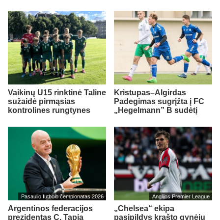
Vaikinų U15 rinktinė Taline
Kristupas–Algirdas
sužaidė pirmąsias
Padegimas sugrįžta į FC
kontrolines rungtynes
„Hegelmann” B sudėtį
Pasaulio futbolo čempionatas 2026
Anglijos Premier League
Argentinos federacijos
„Chelsea“ ekipa
prezidentas C. Tapia
pasipildys krašto gynėju