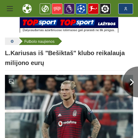
Futbolo naujienos
L.Kariusas iš "Bešiktaš" klubo reikalauja
milijono eurų