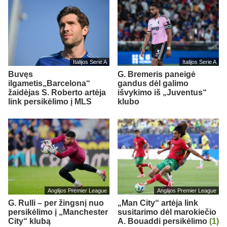
Italijos Serie A
Italijos Serie A
Buvęs
G. Bremeris paneigė
ilgametis„Barcelona“
gandus dėl galimo
žaidėjas S. Roberto artėja
išvykimo iš „Juventus“
link persikėlimo į MLS
klubo
Anglijos Premier League
Anglijos Premier League
G. Rulli – per žingsnį nuo
„Man City“ artėja link
persikėlimo į „Manchester
susitarimo dėl marokiečio
City“ klubą
A. Bouaddi persikėlimo
(1)