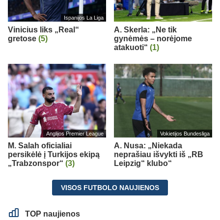
Ispanijos La Liga
Vinicius liks „Real“
A. Skerla: „Ne tik
gretose
(5)
gynėmės – norėjome
atakuoti“
(1)
Anglijos Premier League
Vokietijos Bundesliga
M. Salah oficialiai
A. Nusa: „Niekada
persikėlė į Turkijos ekipą
neprašiau išvykti iš „RB
„Trabzonspor“
(3)
Leipzig“ klubo“
VISOS FUTBOLO NAUJIENOS
TOP naujienos