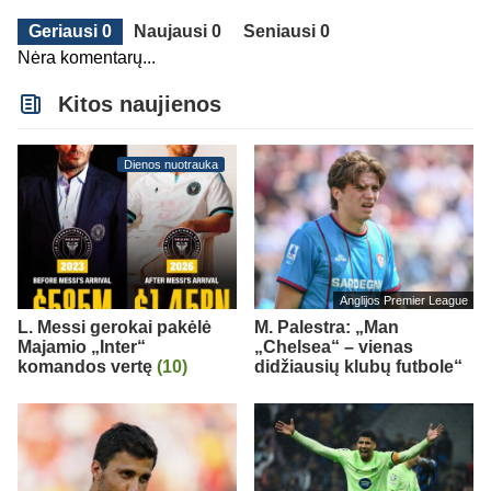
Geriausi 0
Naujausi 0
Seniausi 0
Nėra komentarų...
Kitos naujienos
Dienos nuotrauka
Anglijos Premier League
L. Messi gerokai pakėlė
M. Palestra: „Man
Majamio „Inter“
„Chelsea“ – vienas
komandos vertę
(10)
didžiausių klubų futbole“