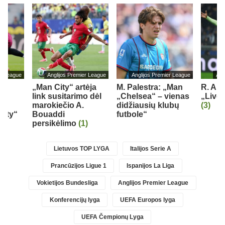
er League
Anglijos Premier League
Anglijos Premier League
Ang
„Man City“ artėja
M. Palestra: „Man
R. Ara
link susitarimo dėl
„Chelsea“ – vienas
„Liver
marokiečio A.
didžiausių klubų
(3)
City“
Bouaddi
futbole“
persikėlimo
(1)
Lietuvos TOP LYGA
Italijos Serie A
Prancūzijos Ligue 1
Ispanijos La Liga
Vokietijos Bundesliga
Anglijos Premier League
Konferencijų lyga
UEFA Europos lyga
UEFA Čempionų Lyga