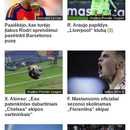
Ispanijos La Liga
Anglijos Premier League
Paaiškėjo, kas turėjo
R. Araujo papildys
įtakos Rodri sprendimui
„Liverpool“ klubą
(3)
pasirinkti Barselonos
pusę
Anglijos Premier League
Italijos Serie A
X. Alonso: „Esu
F. Mastanuono oficialiai
patenkintas dabartiniais
sezonui skolinamas
„Chelsea“ ekipos
„Fiorentina“ ekipai
vartininkais“