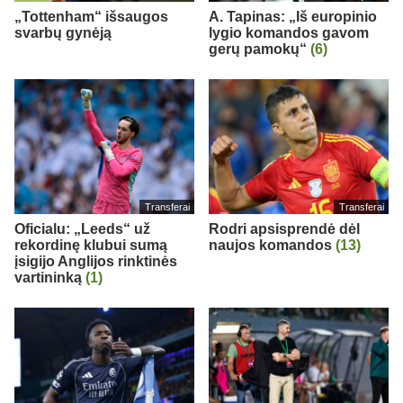
„Tottenham“ išsaugos
A. Tapinas: „Iš europinio
svarbų gynėją
lygio komandos gavom
gerų pamokų“
(6)
Transferai
Transferai
Oficialu: „Leeds“ už
Rodri apsisprendė dėl
rekordinę klubui sumą
naujos komandos
(13)
įsigijo Anglijos rinktinės
vartininką
(1)