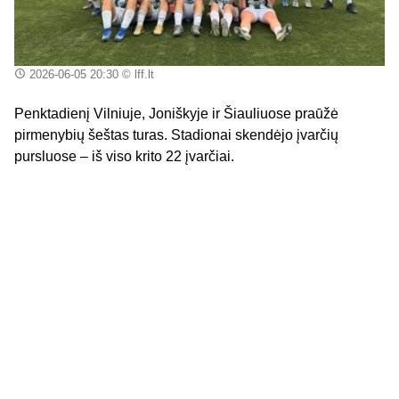
2026-06-05 20:30
© lff.lt
Penktadienį Vilniuje, Joniškyje ir Šiauliuose praūžė
pirmenybių šeštas turas. Stadionai skendėjo įvarčių
pursluose – iš viso krito 22 įvarčiai.