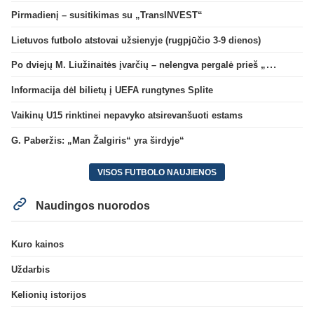
Pirmadienį – susitikimas su „TransINVEST“
Lietuvos futbolo atstovai užsienyje (rugpjūčio 3-9 dienos)
Po dviejų M. Liužinaitės įvarčių – nelengva pergalė prieš „Bangą“
Informacija dėl bilietų į UEFA rungtynes Splite
Vaikinų U15 rinktinei nepavyko atsirevanšuoti estams
G. Paberžis: „Man Žalgiris“ yra širdyje“
VISOS FUTBOLO NAUJIENOS
Naudingos nuorodos
Kuro kainos
Uždarbis
Kelionių istorijos