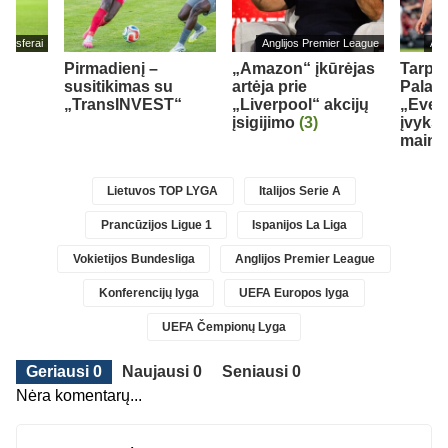
ransferai
Anglijos Premier League
Ang
Pirmadienį –
„Amazon“ įkūrėjas
Tarp „
susitikimas su
artėja prie
Palace
„TransINVEST“
„Liverpool“ akcijų
„Ever
įsigijimo
(3)
įvyks 
maina
Lietuvos TOP LYGA
Italijos Serie A
Prancūzijos Ligue 1
Ispanijos La Liga
Vokietijos Bundesliga
Anglijos Premier League
Konferencijų lyga
UEFA Europos lyga
UEFA Čempionų Lyga
Geriausi 0
Naujausi 0
Seniausi 0
Nėra komentarų...