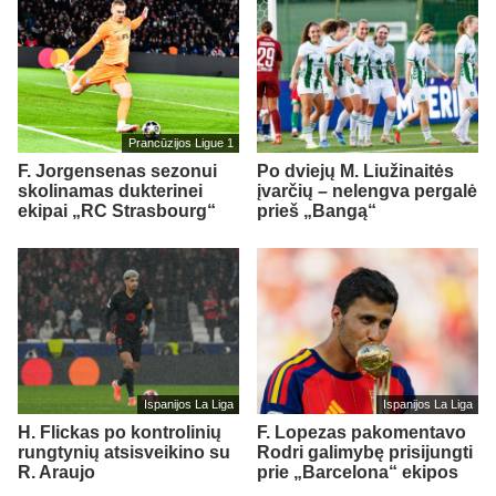
Prancūzijos Ligue 1
F. Jorgensenas sezonui
Po dviejų M. Liužinaitės
skolinamas dukterinei
įvarčių – nelengva pergalė
ekipai „RC Strasbourg“
prieš „Bangą“
Ispanijos La Liga
Ispanijos La Liga
H. Flickas po kontrolinių
F. Lopezas pakomentavo
rungtynių atsisveikino su
Rodri galimybę prisijungti
R. Araujo
prie „Barcelona“ ekipos