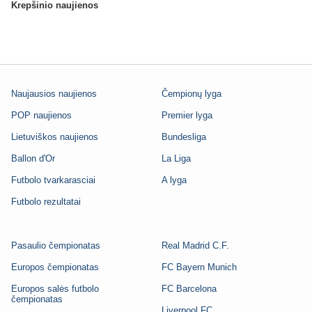
Krepšinio naujienos
Naujausios naujienos
Čempionų lyga
POP naujienos
Premier lyga
Lietuviškos naujienos
Bundesliga
Ballon d'Or
La Liga
Futbolo tvarkarasciai
A lyga
Futbolo rezultatai
Pasaulio čempionatas
Real Madrid C.F.
Europos čempionatas
FC Bayern Munich
Europos salės futbolo
FC Barcelona
čempionatas
Liverpool FC