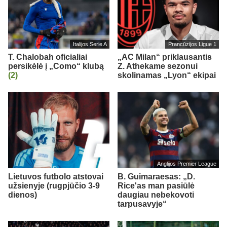
Italijos Serie A
Prancūzijos Ligue 1
T. Chalobah oficialiai
„AC Milan“ priklausantis
persikėlė į „Como“ klubą
Z. Athekame sezonui
(2)
skolinamas „Lyon“ ekipai
Anglijos Premier League
Lietuvos futbolo atstovai
B. Guimaraesas: „D.
užsienyje (rugpjūčio 3-9
Rice'as man pasiūlė
dienos)
daugiau nebekovoti
tarpusavyje“