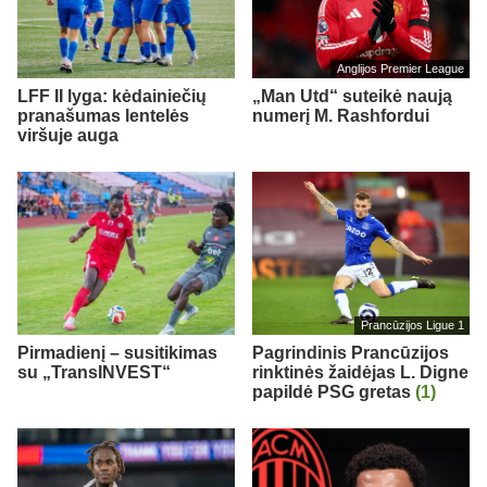
Anglijos Premier League
LFF II lyga: kėdainiečių
„Man Utd“ suteikė naują
pranašumas lentelės
numerį M. Rashfordui
viršuje auga
Prancūzijos Ligue 1
Pirmadienį – susitikimas
Pagrindinis Prancūzijos
su „TransINVEST“
rinktinės žaidėjas L. Digne
papildė PSG gretas
(1)