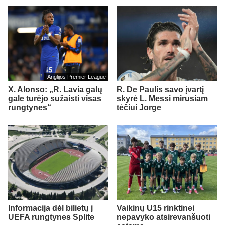
Anglijos Premier League
X. Alonso: „R. Lavia galų
R. De Paulis savo įvartį
gale turėjo sužaisti visas
skyrė L. Messi mirusiam
rungtynes“
tėčiui Jorge
Informacija dėl bilietų į
Vaikinų U15 rinktinei
UEFA rungtynes Splite
nepavyko atsirevanšuoti