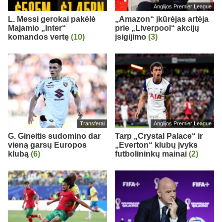
Anglijos Premier League
L. Messi gerokai pakėlė
„Amazon“ įkūrėjas artėja
Majamio „Inter“
prie „Liverpool“ akcijų
komandos vertę
(10)
įsigijimo
(3)
Transferai
Anglijos Premier League
G. Gineitis sudomino dar
Tarp „Crystal Palace“ ir
vieną garsų Europos
„Everton“ klubų įvyks
klubą
(6)
futbolininkų mainai
(2)