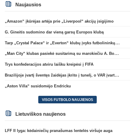
Naujausios
„Amazon“ įkūrėjas artėja prie „Liverpool“ akcijų įsigijimo
G. Gineitis sudomino dar vieną garsų Europos klubą
Tarp „Crystal Palace“ ir „Everton“ klubų įvyks futbolininkų mainai
„Man City“ klubas pasiekė susitarimą su marokiečiu A. Bouaddi
Trys konfederacijos atviru laišku kreipėsi į FIFA
Brazilijoje įvartį šventęs žaidėjas įkrito į tunelį, o VAR įvartį atšaukė
„Aston Villa“ susidomėjo Endricku
VISOS FUTBOLO NAUJIENOS
Lietuviškos naujienos
LFF II lyga: kėdainiečių pranašumas lentelės viršuje auga