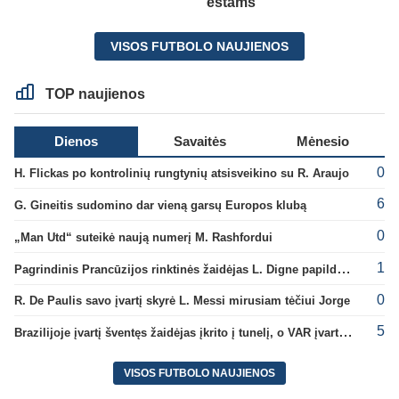
estams
VISOS FUTBOLO NAUJIENOS
TOP naujienos
Dienos
Savaitės
Mėnesio
0
H. Flickas po kontrolinių rungtynių atsisveikino su R. Araujo
6
G. Gineitis sudomino dar vieną garsų Europos klubą
0
„Man Utd“ suteikė naują numerį M. Rashfordui
1
Pagrindinis Prancūzijos rinktinės žaidėjas L. Digne papildė PSG gretas
0
R. De Paulis savo įvartį skyrė L. Messi mirusiam tėčiui Jorge
5
Brazilijoje įvartį šventęs žaidėjas įkrito į tunelį, o VAR įvartį atšaukė
VISOS FUTBOLO NAUJIENOS