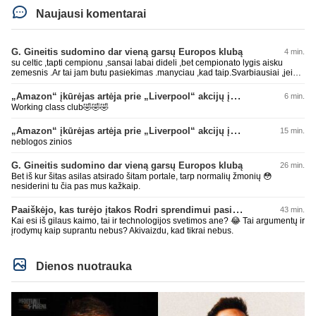
Naujausi komentarai
G. Gineitis sudomino dar vieną garsų Europos klubą
4 min.
su celtic ,tapti cempionu ,sansai labai dideli ,bet cempionato lygis aisku
zemesnis .Ar tai jam butu pasiekimas .manyciau ,kad taip.Svarbiausiai ,jei
ten zais pagrinde istisai,tai jau irgi neblogai
„Amazon“ įkūrėjas artėja prie „Liverpool“ akcijų įsigijimo
6 min.
Working class club🤣🤣🤣
„Amazon“ įkūrėjas artėja prie „Liverpool“ akcijų įsigijimo
15 min.
neblogos zinios
G. Gineitis sudomino dar vieną garsų Europos klubą
26 min.
Bet iš kur šitas asilas atsirado šitam portale, tarp normalių žmonių 😳
nesiderini tu čia pas mus kažkaip.
Paaiškėjo, kas turėjo įtakos Rodri sprendimui pasirinkti Barselonos pusę
43 min.
Kai esi iš gilaus kaimo, tai ir technologijos svetimos ane? 😂 Tai argumentų ir
įrodymų kaip suprantu nebus? Akivaizdu, kad tikrai nebus.
Dienos nuotrauka