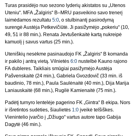
Turas prasidėjo nuo sezono lyderių akistatos su „Utenos
Uteniu“. MFA „Žalgiris“ B–MRU pasveikino savo trenerį
laimėdamos rezultatu
5:0
, o stulbinantį pasirodymą
surengė Austėja Petkevičiūtė. Ji pasižymėjo „pokeriu“ (10,
49, 51 ir 88 min.). Renata Jevtušenkaitė kartą nukreipė
kamuolį į savus vartus (25 min.).
Uteniškių nesėkme pasinaudojo FK „Žalgiris“ B komanda
ir pakilo į antrą vietą. Vilnietės
6:0
nustelbė Kauno rajono
FA dubleres. Taikliais smūgiai pasižymėjo Austėja
Pašvenskaitė (24 min.), Gabriela Gvozdovič (33 min. iš
baudinio, 78 min.), Paula Saulėnaitė (40 min.), Dija Marija
Laniauskaitė (68 min.), Rugilė Kamienaitė (75 min.).
Padėtį turnyro lentelėje pagerino FK „Gintra“ B ekipa. Nors
ir išretintos sudėties, šiaulietės
1:0
įveikė telšiškes.
Vienintelio įvarčio į „Džiugo“ vartus autore tapo Gabija
Dagytė (46 min.).