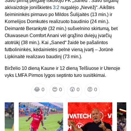
Savo pirmą pergalę iškovojo FK „Saned“. Savo sirgalių
akivaizdoje joniškietės
3:2
nugalėjo „Nevėžį“. Aikštės
šeimininkės pirmavo po Mildos Šulijaitės (13 min.) ir
Kornelijos Domkutės realizuoto baudinio (24 min.).
Deimantė Berankytė (32 min.) sušvelnino skirtumą, bet
Oluwaseun Comfort Anani vėl grąžino dviejų įvarčių
atotrūkį (38 min.). Kai „Saned“ žaidė be pašalintos
futbolininkės, kėdainietės pelnė vieną įvartį – Jorūnė
Lipkinaitė realizavo baudinį (73 min.).
Birželio 10 dieną Kaune ir 12 dieną Telšiuose ir Utenoje
vyks LMFA Pirmos lygos septinto turo susitikimai.
😂
0
😍
0
😲
0
😡
0