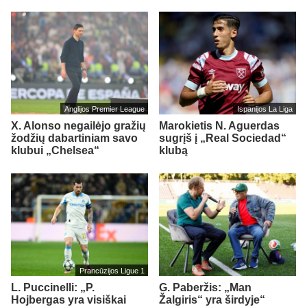
Anglijos Premier League
Ispanijos La Liga
X. Alonso negailėjo gražių
Marokietis N. Aguerdas
žodžių dabartiniam savo
sugrįš į „Real Sociedad“
klubui „Chelsea“
klubą
Prancūzijos Ligue 1
L. Puccinelli: „P.
G. Paberžis: „Man
Hojbergas yra visiškai
Žalgiris“ yra širdyje“