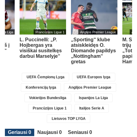
s La Liga
Prancūzijos Ligue 1
Anglijos Premier League
Ang
L. Puccinelli: „P.
„Sporting“ klube
M. So
įš į
Hojbergas yra
atsiskleidęs O.
trijų 
ad“
visiškai susitelkęs
Diomande papildys
„Totte
darbui Marselyje“
„Nottingham“
papil
gretas
Ham“ 
UEFA Čempionų Lyga
UEFA Europos lyga
Konferencijų lyga
Anglijos Premier League
Vokietijos Bundesliga
Ispanijos La Liga
Prancūzijos Ligue 1
Italijos Serie A
Lietuvos TOP LYGA
Geriausi 0
Naujausi 0
Seniausi 0