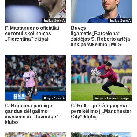
Italijos Serie A
Italijos Serie A
F. Mastanuono oficialiai
Buvęs
sezonui skolinamas
ilgametis„Barcelona“
„Fiorentina“ ekipai
žaidėjas S. Roberto artėja
link persikėlimo į MLS
Italijos Serie A
Anglijos Premier League
G. Bremeris paneigė
G. Rulli – per žingsnį nuo
gandus dėl galimo
persikėlimo į „Manchester
išvykimo iš „Juventus“
City“ klubą
klubo