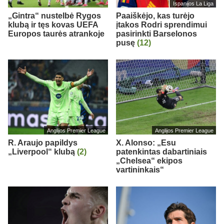
Ispanijos La Liga
„Gintra“ nustelbė Rygos
Paaiškėjo, kas turėjo
klubą ir tęs kovas UEFA
įtakos Rodri sprendimui
Europos taurės atrankoje
pasirinkti Barselonos
pusę
(12)
Anglijos Premier League
Anglijos Premier League
R. Araujo papildys
X. Alonso: „Esu
„Liverpool“ klubą
(2)
patenkintas dabartiniais
„Chelsea“ ekipos
vartininkais“