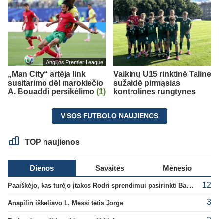
Anglijos Premier League
„Man City“ artėja link
Vaikinų U15 rinktinė Taline
susitarimo dėl marokiečio
sužaidė pirmąsias
A. Bouaddi persikėlimo
(1)
kontrolines rungtynes
VISOS FUTBOLO NAUJIENOS
TOP naujienos
Dienos
Savaitės
Mėnesio
12
Paaiškėjo, kas turėjo įtakos Rodri sprendimui pasirinkti Barselonos pusę
3
Anapilin iškeliavo L. Messi tėtis Jorge