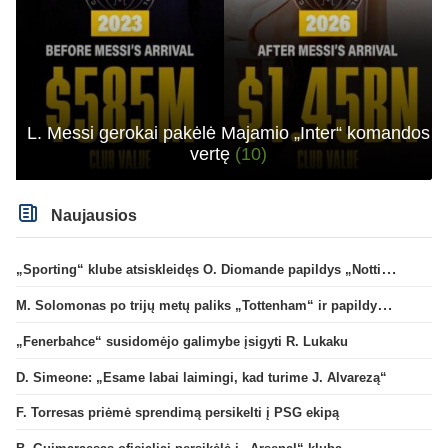
L. Messi gerokai pakėlė Majamio „Inter“ komandos
vertę
(10)
Naujausios
„Sporting“ klube atsiskleidęs O. Diomande papildys „Nottingham“ gretas
M. Solomonas po trijų metų paliks „Tottenham“ ir papildys „West Ham“ klubą
„Fenerbahce“ susidomėjo galimybe įsigyti R. Lukaku
D. Simeone: „Esame labai laimingi, kad turime J. Alvarezą“
F. Torresas priėmė sprendimą persikelti į PSG ekipą