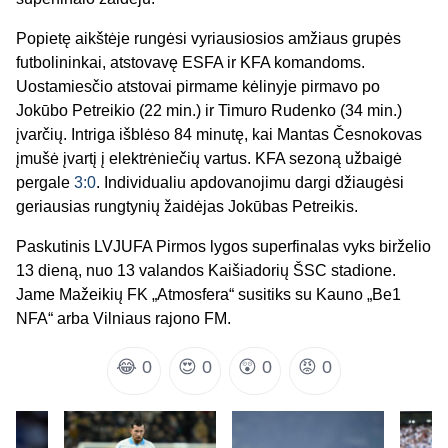
Popietę aikštėje rungėsi vyriausiosios amžiaus grupės
futbolininkai, atstovavę ESFA ir KFA komandoms.
Uostamiesčio atstovai pirmame kėlinyje pirmavo po
Jokūbo Petreikio (22 min.) ir Timuro Rudenko (34 min.)
įvarčių. Intriga išblėso 84 minutę, kai Mantas Česnokovas
įmušė įvartį į elektrėniečių vartus. KFA sezoną užbaigė
pergale
3:0
. Individualiu apdovanojimu dargi džiaugėsi
geriausias rungtynių žaidėjas Jokūbas Petreikis.
Paskutinis LVJUFA Pirmos lygos superfinalas vyks birželio
13 dieną, nuo 13 valandos Kaišiadorių ŠSC stadione.
Jame Mažeikių FK „Atmosfera“ susitiks su Kauno „Be1
NFA“ arba Vilniaus rajono FM.
😂
0
😍
0
😲
0
😡
0