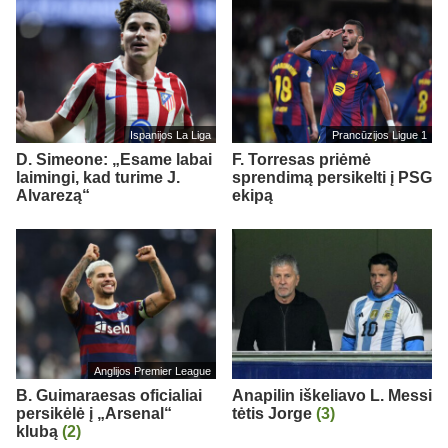
Ispanijos La Liga
Prancūzijos Ligue 1
D. Simeone: „Esame labai
F. Torresas priėmė
laimingi, kad turime J.
sprendimą persikelti į PSG
Alvarezą“
ekipą
Anglijos Premier League
B. Guimaraesas oficialiai
Anapilin iškeliavo L. Messi
persikėlė į „Arsenal“
tėtis Jorge
(3)
klubą
(2)