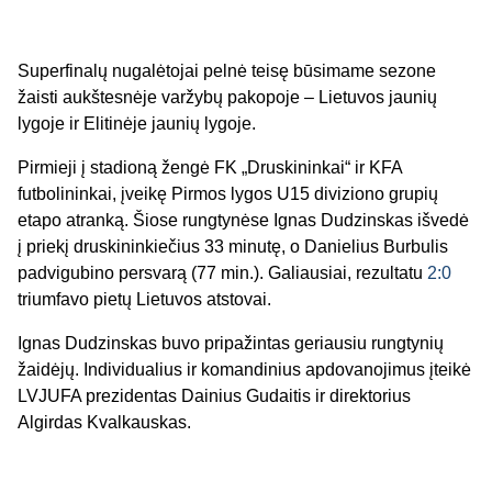
Superfinalų nugalėtojai pelnė teisę būsimame sezone
žaisti aukštesnėje varžybų pakopoje – Lietuvos jaunių
lygoje ir Elitinėje jaunių lygoje.
Pirmieji į stadioną žengė FK „Druskininkai“ ir KFA
futbolininkai, įveikę Pirmos lygos U15 diviziono grupių
etapo atranką. Šiose rungtynėse Ignas Dudzinskas išvedė
į priekį druskininkiečius 33 minutę, o Danielius Burbulis
padvigubino persvarą (77 min.). Galiausiai, rezultatu
2:0
triumfavo pietų Lietuvos atstovai.
Ignas Dudzinskas buvo pripažintas geriausiu rungtynių
žaidėjų. Individualius ir komandinius apdovanojimus įteikė
LVJUFA prezidentas Dainius Gudaitis ir direktorius
Algirdas Kvalkauskas.