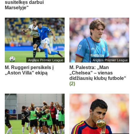
susitelkęs darbui
Marselyje“
Anglijos Premier League
Anglijos Premier League
M. Ruggeri persikels į
M. Palestra: „Man
„Aston Villa“ ekipą
„Chelsea“ – vienas
didžiausių klubų futbole“
(2)