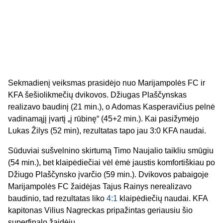
Sekmadienį veiksmas prasidėjo nuo Marijampolės FC ir
KFA šešiolikmečių dvikovos. Džiugas Plaščynskas
realizavo baudinį (21 min.), o Adomas Kasperavičius pelnė
vadinamąjį įvartį „į rūbinę“ (45+2 min.). Kai pasižymėjo
Lukas Žilys (52 min), rezultatas tapo jau 3:0 KFA naudai.
Sūduviai sušvelnino skirtumą Timo Naujalio taikliu smūgiu
(54 min.), bet klaipėdiečiai vėl ėmė jaustis komfortiškiau po
Džiugo Plaščynsko įvarčio (59 min.). Dvikovos pabaigoje
Marijampolės FC žaidėjas Tajus Rainys nerealizavo
baudinio, tad rezultatas liko
4:1
klaipėdiečių naudai. KFA
kapitonas Vilius Nagreckas pripažintas geriausiu šio
superfinalo žaidėju.