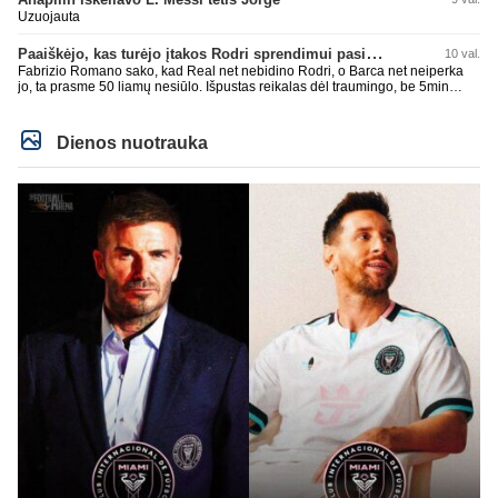
Uzuojauta
Paaiškėjo, kas turėjo įtakos Rodri sprendimui pasirinkti Barselonos pusę
10 val.
Fabrizio Romano sako, kad Real net nebidino Rodri, o Barca net neiperka
jo, ta prasme 50 liamų nesiūlo. Išpustas reikalas dėl traumingo, be 5min
dieduko.
Dienos nuotrauka