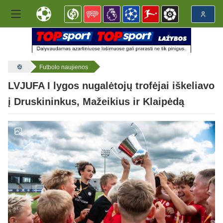
Futbolo naujienos
LVJUFA I lygos nugalėtojų trofėjai iškeliavo
į Druskininkus, Mažeikius ir Klaipėdą