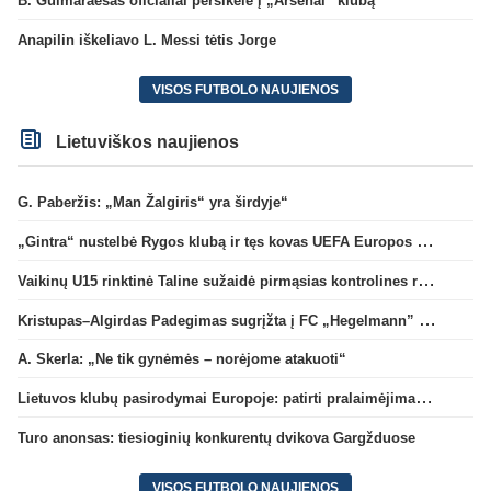
B. Guimaraesas oficialiai persikėlė į „Arsenal“ klubą
Anapilin iškeliavo L. Messi tėtis Jorge
VISOS FUTBOLO NAUJIENOS
Lietuviškos naujienos
G. Paberžis: „Man Žalgiris“ yra širdyje“
„Gintra“ nustelbė Rygos klubą ir tęs kovas UEFA Europos taurės atrankoje
Vaikinų U15 rinktinė Taline sužaidė pirmąsias kontrolines rungtynes
Kristupas–Algirdas Padegimas sugrįžta į FC „Hegelmann” B sudėtį
A. Skerla: „Ne tik gynėmės – norėjome atakuoti“
Lietuvos klubų pasirodymai Europoje: patirti pralaimėjimai Kroatijos atstovams
Turo anonsas: tiesioginių konkurentų dvikova Gargžduose
VISOS FUTBOLO NAUJIENOS