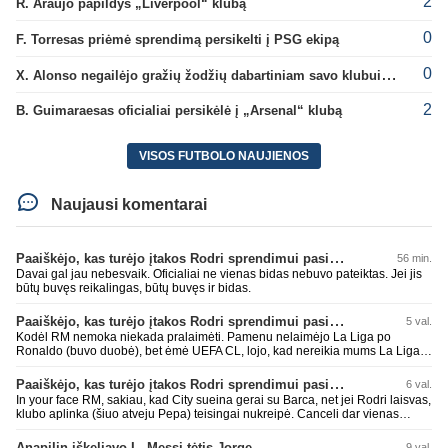
2
R. Araujo papildys „Liverpool“ klubą
0
F. Torresas priėmė sprendimą persikelti į PSG ekipą
0
X. Alonso negailėjo gražių žodžių dabartiniam savo klubui „Chelsea“
2
B. Guimaraesas oficialiai persikėlė į „Arsenal“ klubą
VISOS FUTBOLO NAUJIENOS
Naujausi komentarai
Paaiškėjo, kas turėjo įtakos Rodri sprendimui pasirinkti Barselonos pusę
56 min.
Davai gal jau nebesvaik. Oficialiai ne vienas bidas nebuvo pateiktas. Jei jis
būtų buvęs reikalingas, būtų buvęs ir bidas.
Paaiškėjo, kas turėjo įtakos Rodri sprendimui pasirinkti Barselonos pusę
5 val.
Kodėl RM nemoka niekada pralaimėti. Pamenu nelaimėjo La Liga po
Ronaldo (buvo duobė), bet ėmė UEFA CL, lojo, kad nereikia mums La Liga,
kaip n metų nepasisekė laimėti dar tada Benzema lyg užmetė, kad nori
laimėti La Liga. Dabar vėl gavo nuo Barcos ir Rodri ateina ne pas juos, vėl
Paaiškėjo, kas turėjo įtakos Rodri sprendimui pasirinkti Barselonos pusę
6 val.
nereikia mums jo, senas ir t.t. Gal davai vyriškai priimkit tuos pralaimėjimus
In your face RM, sakiau, kad City sueina gerai su Barca, net jei Rodri laisvas,
be kvailų nereikia, nenorim ir t.t.
klubo aplinka (šiuo atveju Pepa) teisingai nukreipė. Canceli dar vienas
buves Rodri bendraklubis, bus įdomus sezonas. Abu apsipirko neblogai.
Super
Anapilin iškeliavo L. Messi tėtis Jorge
9 val.