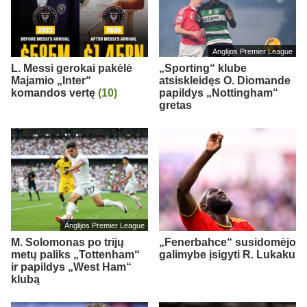
Anglijos Premier League
L. Messi gerokai pakėlė
„Sporting“ klube
Majamio „Inter“
atsiskleidęs O. Diomande
komandos vertę
(10)
papildys „Nottingham“
gretas
Anglijos Premier League
M. Solomonas po trijų
„Fenerbahce“ susidomėjo
metų paliks „Tottenham“
galimybe įsigyti R. Lukaku
ir papildys „West Ham“
klubą