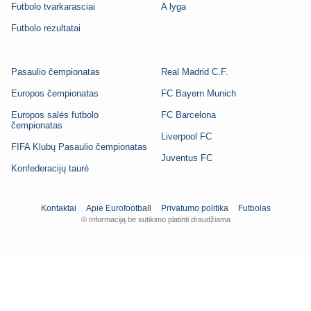
Futbolo tvarkarasciai
A lyga
Futbolo rezultatai
Pasaulio čempionatas
Real Madrid C.F.
Europos čempionatas
FC Bayern Munich
Europos salės futbolo
FC Barcelona
čempionatas
Liverpool FC
FIFA Klubų Pasaulio čempionatas
Juventus FC
Konfederacijų taurė
Kontaktai
Apie Eurofootball
Privatumo politika
Futbolas
© Informaciją be sutikimo platinti draudžiama