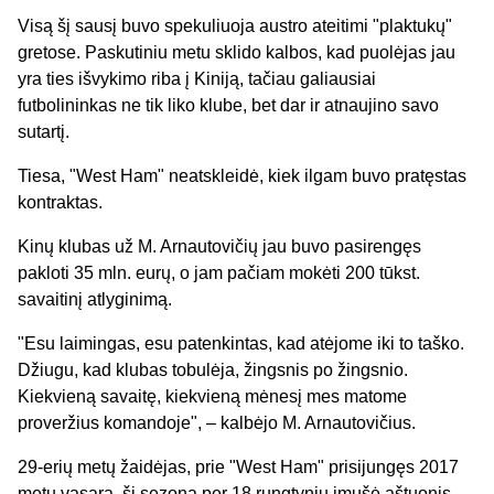
Visą šį sausį buvo spekuliuoja austro ateitimi "plaktukų"
gretose. Paskutiniu metu sklido kalbos, kad puolėjas jau
yra ties išvykimo riba į Kiniją, tačiau galiausiai
futbolininkas ne tik liko klube, bet dar ir atnaujino savo
sutartį.
Tiesa, "West Ham" neatskleidė, kiek ilgam buvo pratęstas
kontraktas.
Kinų klubas už M. Arnautovičių jau buvo pasirengęs
pakloti 35 mln. eurų, o jam pačiam mokėti 200 tūkst.
savaitinį atlyginimą.
"Esu laimingas, esu patenkintas, kad atėjome iki to taško.
Džiugu, kad klubas tobulėja, žingsnis po žingsnio.
Kiekvieną savaitę, kiekvieną mėnesį mes matome
proveržius komandoje", – kalbėjo M. Arnautovičius.
29-erių metų žaidėjas, prie "West Ham" prisijungęs 2017
metų vasarą, šį sezoną per 18 rungtynių įmušė aštuonis