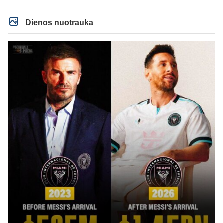
dabartiniai pirkimai ir atrodytų grėsmingi klausimas kaip komandoje
atmosfera bus, nes treneris ir ne iš ramesnių. Laukia įdomus sezonas. Šiaip
dėl kaip kurių žaidėjų gaila, kad pasirinko Real. Nes mano nuomone ten
kirmėlių irštva, o ne klubas. To pačio Mbappe jau gaila, Prancūzijos rinktinėj
Dienos nuotrauka
buvo lyderis ar vienas tokių, o klube jau pasirodę buvo kalbų, kad kaltinamas
buvo dėl nesėkmių. Beje Man City su Barca man atrodo geresni santykiai,
neinsu Real, tai čia ir klausimas. Nes Rodri gal nori į Real, bet klausimas ar
Man City su Real susitars.