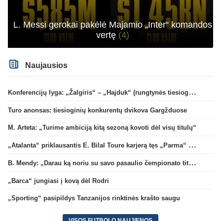
L. Messi gerokai pakėlė Majamio „Inter“ komandos
vertę
(4)
Naujausios
Konferencijų lyga: „Žalgiris“ – „Hajduk“ (rungtynės tiesiogiai)
Turo anonsas: tiesioginių konkurentų dvikova Gargžduose
M. Arteta: „Turime ambiciją kitą sezoną kovoti dėl visų titulų“
„Atalanta“ priklausantis E. Bilal Toure karjerą tęs „Parma“ gretose
B. Mendy: „Darau ką noriu su savo pasaulio čempionato titulu“
„Barca“ jungiasi į kovą dėl Rodri
„Sporting“ pasipildys Tanzanijos rinktinės krašto saugu
VISOS FUTBOLO NAUJIENOS