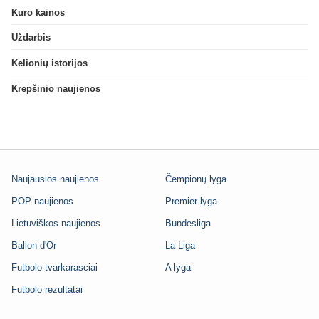
Kuro kainos
Uždarbis
Kelionių istorijos
Krepšinio naujienos
Naujausios naujienos
Čempionų lyga
POP naujienos
Premier lyga
Lietuviškos naujienos
Bundesliga
Ballon d'Or
La Liga
Futbolo tvarkarasciai
A lyga
Futbolo rezultatai