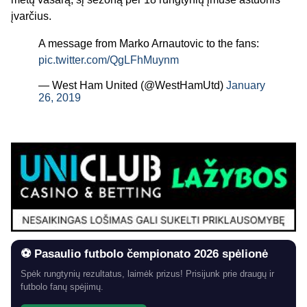
įvarčius.
A message from Marko Arnautovic to the fans:
pic.twitter.com/QgLFhMuynm
— West Ham United (@WestHamUtd)
January
26, 2019
⚽ Pasaulio futbolo čempionato 2026 spėlionė
Spėk rungtynių rezultatus, laimėk prizus! Prisijunk prie draugų ir
futbolo fanų spėjimų.