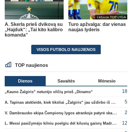
Lietuvos TOP LYGA
A. Skerla prieš dvikovą su
Turo apžvalga: dar vienas
„Hajduk“: „Tai kito kalibro
naujas lyderis
komanda“
VISOS FUTBOLO NAUJIENOS
TOP naujienos
Dienos
Savaitės
Mėnesio
18
„Kauno Žalgiris“ neturėjo vilčių prieš „Dinamo“
5
A. Tapinas atskleidė, kiek tiksliai „Žalgiris“ jau uždirbo iš UEFA premijų
2
V. Dambrausko ekipa Čempionų lygos atrankoje patyrė skaudžią nesėkmę
12
L. Messi pasižymėjo kilniu poelgiu dėl kilusių gaisrų Madride