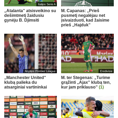
Italijos Serie A
„Atalanta“ atsisveikino su
M. Capanas: „Prieš
dešimtmetį žaidusiu
pusmetį negalėjau net
gynėju B. Djimsiti
įsivaizduoti, kad žaisime
prieš „Hajduk“
Anglijos Premier League
Eredivisie
„Manchester United“
M. ter Stegenas: „Turime
klubą palieka du
grąžinti „Ajax“ klubą ten,
atsarginiai vartininkai
kur jam priklauso“
(1)