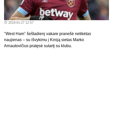
2019-01-27 12:57
"West Ham" šeštadienį vakare pranešė netikėtas
naujienas – su išvykimu į Kiniją sietas Marko
Arnautovičius pratęsė sutartį su klubu.