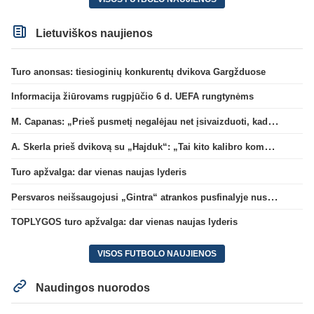
Lietuviškos naujienos
Turo anonsas: tiesioginių konkurentų dvikova Gargžduose
Informacija žiūrovams rugpjūčio 6 d. UEFA rungtynėms
M. Capanas: „Prieš pusmetį negalėjau net įsivaizduoti, kad žaisime prieš „Hajduk“
A. Skerla prieš dvikovą su „Hajduk“: „Tai kito kalibro komanda“
Turo apžvalga: dar vienas naujas lyderis
Persvaros neišsaugojusi „Gintra“ atrankos pusfinalyje nusileido Škotijos čempionėms
TOPLYGOS turo apžvalga: dar vienas naujas lyderis
VISOS FUTBOLO NAUJIENOS
Naudingos nuorodos