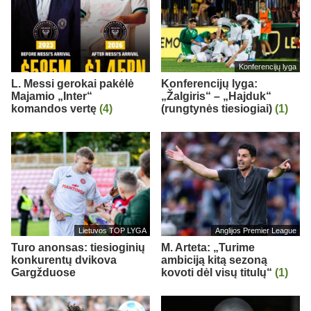
Konferencijų lyga
L. Messi gerokai pakėlė
Konferencijų lyga:
Majamio „Inter“
„Žalgiris“ – „Hajduk“
komandos vertę
(4)
(rungtynės tiesiogiai)
(1)
Lietuvos TOP LYGA
Anglijos Premier League
Turo anonsas: tiesioginių
M. Arteta: „Turime
konkurentų dvikova
ambiciją kitą sezoną
Gargžduose
kovoti dėl visų titulų“
(1)