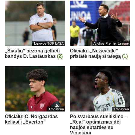
Lietuvos TOP LYGA
Anglijos Premier League
„Šiaulių“ sezoną gelbėti
Oficialu: „Newcastle“
bandys D. Lastauskas
(2)
pristatė naują strategą
(1)
Transferai
Transferai
Oficialu: C. Norgaardas
Po svarbaus susitikimo –
keliasi į „Everton“
„Real“ optimizmas dėl
naujos sutarties su
Viniciumi