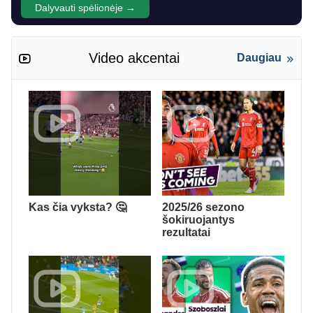
Dalyvauti spėlionėje →
Video akcentai
Daugiau
Kas čia vyksta? 🤔
2025/26 sezono
šokiruojantys
rezultatai