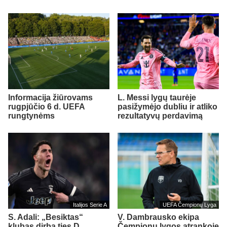
Informacija žiūrovams
L. Messi lygų taurėje
rugpjūčio 6 d. UEFA
pasižymėjo dubliu ir atliko
rungtynėms
rezultatyvų perdavimą
Italijos Serie A
UEFA Čempionų Lyga
S. Adali: „Besiktas“
V. Dambrausko ekipa
klubas dirba ties D.
Čempionų lygos atrankoje