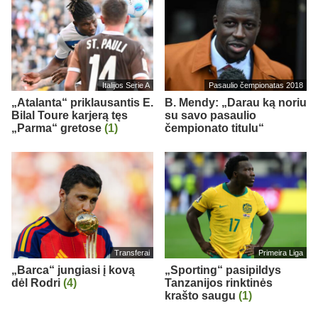
Italijos Serie A
Pasaulio čempionatas 2018
„Atalanta“ priklausantis E.
B. Mendy: „Darau ką noriu
Bilal Toure karjerą tęs
su savo pasaulio
„Parma“ gretose
(1)
čempionato titulu“
Transferai
Primeira Liga
„Barca“ jungiasi į kovą
„Sporting“ pasipildys
dėl Rodri
(4)
Tanzanijos rinktinės
krašto saugu
(1)