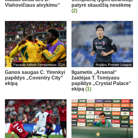
Vlahovičiaus atvykimu“
patyrė skaudžią nesėkmę
(2)
Pasaulio futbolo čempionatas 2026
Anglijos Premier League
Ganos saugas C. Yirenkyi
Ilgametis „Arsenal“
papildys „Coventry City“
žaidėjas T. Tomiyasu
ekipą
papildys „Crystal Palace“
ekipą
(1)