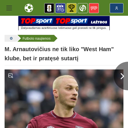
Futbolo naujienos
M. Arnautovičius ne tik liko "West Ham"
klube, bet ir pratęsė sutartį