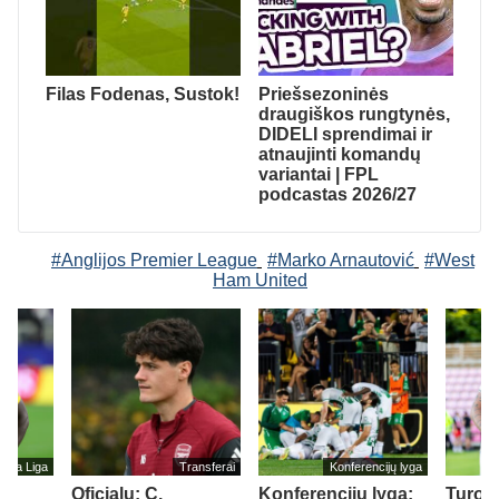
Filas Fodenas, Sustok!
Priešsezoninės
draugiškos rungtynės,
DIDELI sprendimai ir
atnaujinti komandų
variantai | FPL
podcastas 2026/27
#Anglijos Premier League
#Marko Arnautović
#West
Ham United
eira Liga
Transferai
Konferencijų lyga
Oficialu: C.
Konferencijų lyga:
Turo 