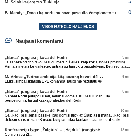
5
M. Salah karjerą tęs Turkijoje
0
B. Mendy: „Darau ką noriu su savo pasaulio čempionato titulu“
VISOS FUTBOLO NAUJIENOS
Naujausi komentarai
„Barca“ jungiasi į kovą dėl Rodri
3 min.
Ta sabaka tvatino tavo Real du metainiš eilės, kaip kokią stoties prostitutę.
Pirmais metais be gaileščio, antrais su tam tikru pristabdymu. Bet rezultatas
tas pats ištvatinta nepadoriausiais būdais. Enjoy
M. Arteta: „Turime ambiciją kitą sezoną kovoti dėl visų titulų“
5 min.
Liuks, simpatiškiausia EPL komanda, lauksime rezultatų 😀
„Barca“ jungiasi į kovą dėl Rodri
8 min.
Nebent Rodri patapo laisvu, nelabai domėjausi Real ir Man City
peripetijomis, tai gal kažką praleidau dėl Rodri
„Barca“ jungiasi į kovą dėl Rodri
10 min.
Gal, kad Real senai pasakė, kad domisi juo? 🤔 Šiaip aš ir manau, kad Real
didesni šansai, šiaip Barcoje būtų tam tikra konkurencija, nebent kažko
atsisakytų, bet šiaip manau Barcoje jam būtų geriau, nes Ispanijos dabar
beveik pusę rinktinės Barcos žaidėjų, realiai su kaip kuriai jau būtų
Konferencijų lyga: „Žalgiris“ – „Hajduk“ (rungtynės tiesiogiai)
18 min.
susižaides. O Real vėl bus prisipirks žvaigždžių ir sėdės be titulų. Nors
Com on you Ž!...