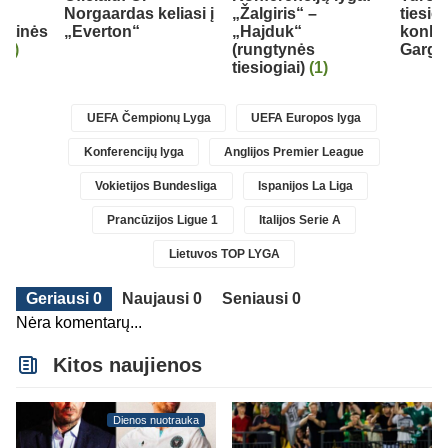
Norgaardas keliasi į
„Žalgiris“ –
tiesio
nktinės
„Everton“
„Hajduk“
konku
(1)
(rungtynės
Gargž
tiesiogiai)
(1)
UEFA Čempionų Lyga
UEFA Europos lyga
Konferencijų lyga
Anglijos Premier League
Vokietijos Bundesliga
Ispanijos La Liga
Prancūzijos Ligue 1
Italijos Serie A
Lietuvos TOP LYGA
Geriausi 0
Naujausi 0
Seniausi 0
Nėra komentarų...
Kitos naujienos
Dienos nuotrauka