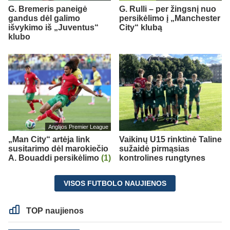
G. Bremeris paneigė
G. Rulli – per žingsnį nuo
gandus dėl galimo
persikėlimo į „Manchester
išvykimo iš „Juventus“
City“ klubą
klubo
Anglijos Premier League
„Man City“ artėja link
Vaikinų U15 rinktinė Taline
susitarimo dėl marokiečio
sužaidė pirmąsias
A. Bouaddi persikėlimo
(1)
kontrolines rungtynes
VISOS FUTBOLO NAUJIENOS
TOP naujienos