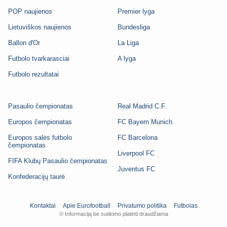
POP naujienos
Premier lyga
Lietuviškos naujienos
Bundesliga
Ballon d'Or
La Liga
Futbolo tvarkarasciai
A lyga
Futbolo rezultatai
Pasaulio čempionatas
Real Madrid C.F.
Europos čempionatas
FC Bayern Munich
Europos salės futbolo
FC Barcelona
čempionatas
Liverpool FC
FIFA Klubų Pasaulio čempionatas
Juventus FC
Konfederacijų taurė
Kontaktai
Apie Eurofootball
Privatumo politika
Futbolas
© Informaciją be sutikimo platinti draudžiama