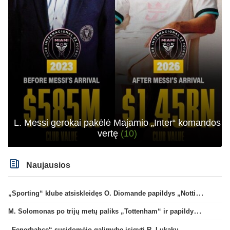
L. Messi gerokai pakėlė Majamio „Inter“ komandos
vertę
(10)
Naujausios
„Sporting“ klube atsiskleidęs O. Diomande papildys „Nottingham“ gretas
M. Solomonas po trijų metų paliks „Tottenham“ ir papildys „West Ham“ klubą
„Fenerbahce“ susidomėjo galimybe įsigyti R. Lukaku