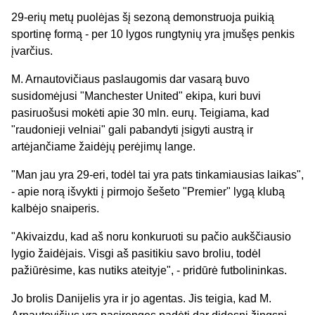
29-erių metų puolėjas šį sezoną demonstruoja puikią
sportinę formą - per 10 lygos rungtynių yra įmušęs penkis
įvarčius.
M. Arnautovičiaus paslaugomis dar vasarą buvo
susidomėjusi "Manchester United" ekipa, kuri buvi
pasiruošusi mokėti apie 30 mln. eurų. Teigiama, kad
"raudonieji velniai" gali pabandyti įsigyti austrą ir
artėjančiame žaidėjų perėjimų lange.
"Man jau yra 29-eri, todėl tai yra pats tinkamiausias laikas",
- apie norą išvykti į pirmojo šešeto "Premier" lygą klubą
kalbėjo snaiperis.
"Akivaizdu, kad aš noru konkuruoti su pačio aukščiausio
lygio žaidėjais. Visgi aš pasitikiu savo broliu, todėl
pažiūrėsime, kas nutiks ateityje", - pridūrė futbolininkas.
Jo brolis Danijelis yra ir jo agentas. Jis teigia, kad M.