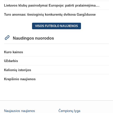
Lietuvos klubų pasirodymai Europoje: patirti pralaimėjimai Kroatijos atstovams
Turo anonsas: tiesioginių konkurentų dvikova Gargžduose
VISOS FUTBOLO NAUJIENOS
Naudingos nuorodos
Kuro kainos
Uždarbis
Kelionių istorijos
Krepšinio naujienos
Naujausios naujienos
Čempionų lyga