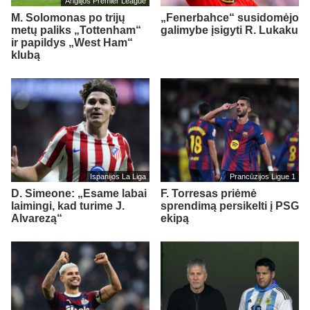
Anglijos Premier League
M. Solomonas po trijų
„Fenerbahce“ susidomėjo
metų paliks „Tottenham“
galimybe įsigyti R. Lukaku
ir papildys „West Ham“
klubą
Ispanijos La Liga
Prancūzijos Ligue 1
D. Simeone: „Esame labai
F. Torresas priėmė
laimingi, kad turime J.
sprendimą persikelti į PSG
Alvarezą“
ekipą