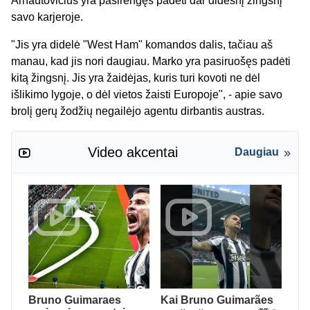
Arnautovičius yra pasirengęs padėti dar didesnį žingsnį
savo karjeroje.
"Jis yra didelė "West Ham" komandos dalis, tačiau aš
manau, kad jis nori daugiau. Marko yra pasiruošęs padėti
kitą žingsnį. Jis yra žaidėjas, kuris turi kovoti ne dėl
išlikimo lygoje, o dėl vietos žaisti Europoje", - apie savo
brolį gerų žodžių negailėjo agentu dirbantis austras.
Video akcentai
Daugiau
Bruno Guimaraes
Kai Bruno Guimarães