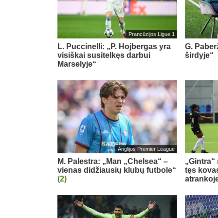
Prancūzijos Ligue 1
L. Puccinelli: „P. Hojbergas yra
G. Paberž
visiškai susitelkęs darbui
širdyje“
Marselyje“
Anglijos Premier League
M. Palestra: „Man „Chelsea“ –
„Gintra“
vienas didžiausių klubų futbole“
tęs kova
(2)
atrankoj