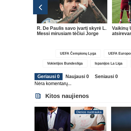
glijos Premier League
jo gražių
R. De Paulis savo įvartį skyrė L.
Vaikinų 
am savo klubui
Messi mirusiam tėčiui Jorge
atsireva
UEFA Čempionų Lyga
UEFA Europos
Vokietijos Bundesliga
Ispanijos La Liga
Geriausi 0
Naujausi 0
Seniausi 0
Nėra komentarų...
Kitos naujienos
Dienos nuotrauka