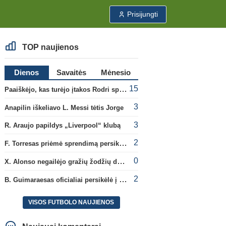
Prisijungti
TOP naujienos
Dienos
Savaitės
Mėnesio
15
Paaiškėjo, kas turėjo įtakos Rodri sprendimui pasirinkti Barselonos pusę
3
Anapilin iškeliavo L. Messi tėtis Jorge
3
R. Araujo papildys „Liverpool“ klubą
2
F. Torresas priėmė sprendimą persikelti į PSG ekipą
0
X. Alonso negailėjo gražių žodžių dabartiniam savo klubui „Chelsea“
2
B. Guimaraesas oficialiai persikėlė į „Arsenal“ klubą
VISOS FUTBOLO NAUJIENOS