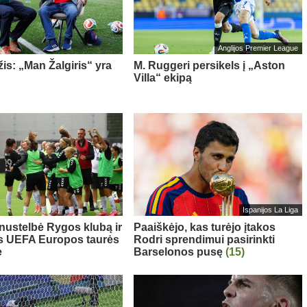
Anglijos Premier League
is: „Man Žalgiris“ yra
M. Ruggeri persikels į „Aston
Villa“ ekipą
Ispanijos La Liga
 nustelbė Rygos klubą ir
Paaiškėjo, kas turėjo įtakos
s UEFA Europos taurės
Rodri sprendimui pasirinkti
e
Barselonos pusę
(15)