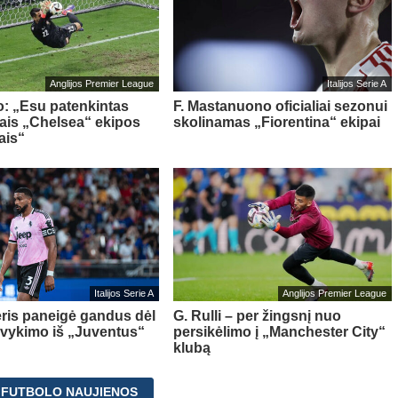
Anglijos Premier League
Italijos Serie A
o: „Esu patenkintas
F. Mastanuono oficialiai sezonui
iais „Chelsea“ ekipos
skolinamas „Fiorentina“ ekipai
ais“
Italijos Serie A
Anglijos Premier League
ris paneigė gandus dėl
G. Rulli – per žingsnį nuo
švykimo iš „Juventus“
persikėlimo į „Manchester City“
klubą
 FUTBOLO NAUJIENOS