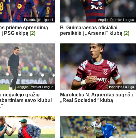
Prancūzijos Ligue 1
Anglijos Premier League
sas priėmė sprendimą
B. Guimaraesas oficialiai
i į PSG ekipą
(2)
persikėlė į „Arsenal“ klubą
(2)
Anglijos Premier League
Ispanijos La Liga
o negailėjo gražių
Marokietis N. Aguerdas sugrįš į
abartiniam savo klubui
„Real Sociedad“ klubą
a“