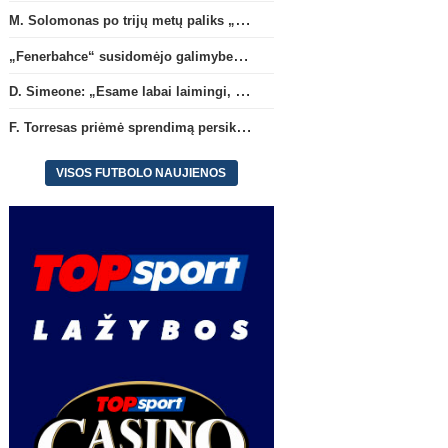
M. Solomonas po trijų metų paliks „Tottenham“ ir papildys „West Ham“ klubą
„Fenerbahce“ susidomėjo galimybe įsigyti R. Lukaku
Anglijos Premier League
Ispanij
D. Simeone: „Esame labai laimingi, kad turime J. Alvarezą“
M. Solomonas po trijų metų
D. Simeone: „Esame laba
paliks „Tottenham“ ir papildys
laimingi, kad turime J. Al
F. Torresas priėmė sprendimą persikelti į PSG ekipą
„West Ham“ klubą
VISOS FUTBOLO NAUJIENOS