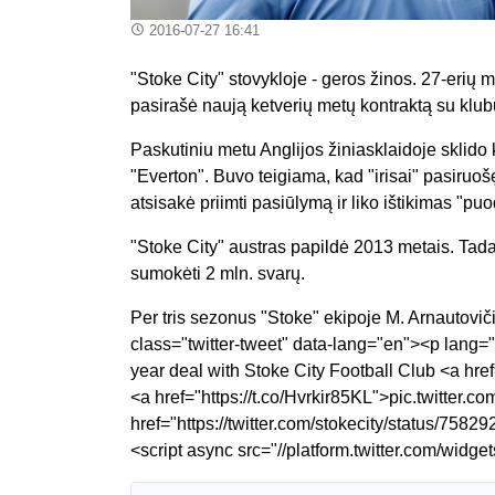
2016-07-27 16:41
"Stoke City" stovykloje - geros žinos. 27-erių 
pasirašė naują ketverių metų kontraktą su klub
Paskutiniu metu Anglijos žiniasklaidoje sklido
"Everton". Buvo teigiama, kad "irisai" pasiruošę
atsisakė priimti pasiūlymą ir liko ištikimas "pu
"Stoke City" austras papildė 2013 metais. Tad
sumokėti 2 mln. svarų.
Per tris sezonus "Stoke" ekipoje M. Arnautovič
class="twitter-tweet" data-lang="en"><p lang=
year deal with Stoke City Football Club <a h
<a href="https://t.co/Hvrkir85KL">pic.twitter
href="https://twitter.com/stokecity/status/75
<script async src="//platform.twitter.com/widget