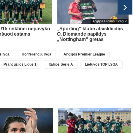
Anglijos Premier League
U15 rinktinei nepavyko
„Sporting“ klube atsiskleidęs
nšuoti estams
O. Diomande papildys
„Nottingham“ gretas
 lyga
Konferencijų lyga
Anglijos Premier League
Prancūzijos Ligue 1
Italijos Serie A
Lietuvos TOP LYGA