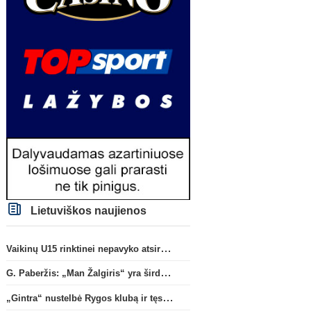
Lietuviškos naujienos
Vaikinų U15 rinktinei nepavyko atsirevanšuoti estams
G. Paberžis: „Man Žalgiris“ yra širdyje“
„Gintra“ nustelbė Rygos klubą ir tęs kovas UEFA Europos taurės atrankoje