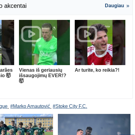
o akcentai
Daugiau
arães
Vienas iš geriausių
Ar turite, ko reikia?!
io 🤯
išsaugojimų EVER!?
🤯
ague
#Marko Arnautović
#Stoke City F.C.