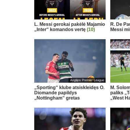
L. Messi gerokai pakėlė Majamio
R. De Pau
„Inter“ komandos vertę
(10)
Messi mi
Anglijos Premier League
„Sporting“ klube atsiskleidęs O.
M. Solom
Diomande papildys
paliks „
„Nottingham“ gretas
„West H