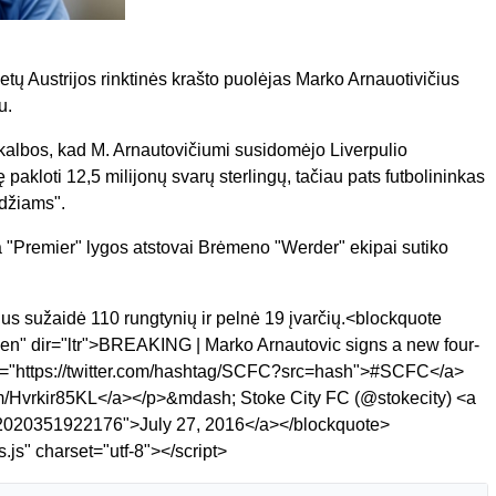
metų Austrijos rinktinės krašto puolėjas Marko Arnauotivičius
u.
 kalbos, kad M. Arnautovičiumi susidomėjo Liverpulio
 pakloti 12,5 milijonų svarų sterlingų, tačiau pats futbolininkas
odžiams".
a "Premier" lygos atstovai Brėmeno "Werder" ekipai sutiko
ius sužaidė 110 rungtynių ir pelnė 19 įvarčių.<blockquote
"en" dir="ltr">BREAKING | Marko Arnautovic signs a new four-
ref="https://twitter.com/hashtag/SCFC?src=hash">#SCFC</a>
.com/Hvrkir85KL</a></p>&mdash; Stoke City FC (@stokecity) <a
8292020351922176">July 27, 2016</a></blockquote>
s.js" charset="utf-8"></script>