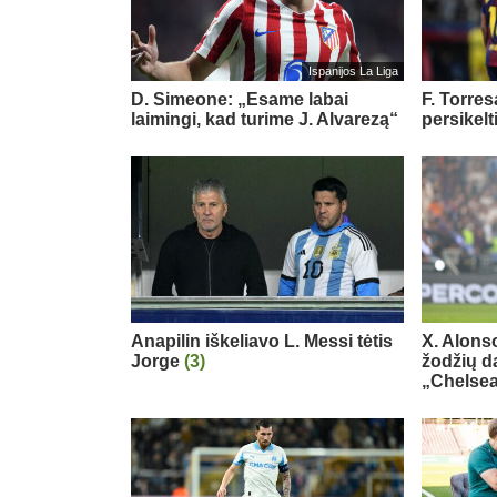
Ispanijos La Liga
D. Simeone: „Esame labai
F. Torre
laimingi, kad turime J. Alvarezą“
persikelt
Anapilin iškeliavo L. Messi tėtis
X. Alons
Jorge
(3)
žodžių d
„Chelse