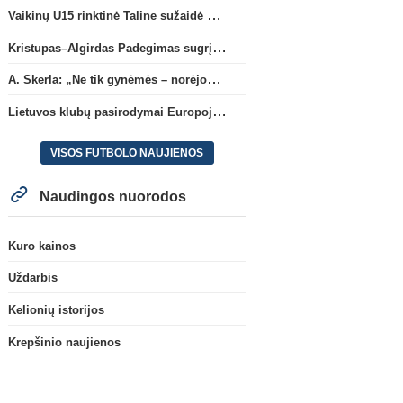
Vaikinų U15 rinktinė Taline sužaidė pirmąsias kontrolines rungtynes
Kristupas–Algirdas Padegimas sugrįžta į FC „Hegelmann” B sudėtį
A. Skerla: „Ne tik gynėmės – norėjome atakuoti“
Lietuvos klubų pasirodymai Europoje: patirti pralaimėjimai Kroatijos atstovams
VISOS FUTBOLO NAUJIENOS
Naudingos nuorodos
Kuro kainos
Uždarbis
Kelionių istorijos
Krepšinio naujienos