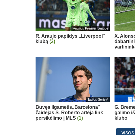
Anglijos Premier League
R. Araujo papildys „Liverpool“
X. Alons
klubą
(3)
dabartin
vartinink
Italijos Serie A
Buvęs ilgametis„Barcelona“
G. Breme
žaidėjas S. Roberto artėja link
galimo i
persikėlimo į MLS
(1)
klubo
VISOS