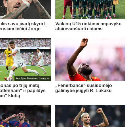
lis savo įvartį skyrė L.
Vaikinų U15 rinktinei nepavyko
rusiam tėčiui Jorge
atsirevanšuoti estams
Anglijos Premier League
onas po trijų metų
„Fenerbahce“ susidomėjo
Tottenham“ ir papildys
galimybe įsigyti R. Lukaku
am“ klubą