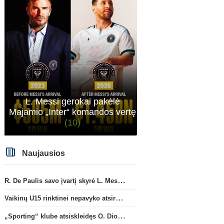
L. Messi gerokai pakėlė
Majamio „Inter“ komandos vertę
(10)
Naujausios
R. De Paulis savo įvartį skyrė L. Messi mirusiam tėčiui Jorge
Vaikinų U15 rinktinei nepavyko atsirevanšuoti estams
„Sporting“ klube atsiskleidęs O. Diomande papildys „Nottingham“ gretas