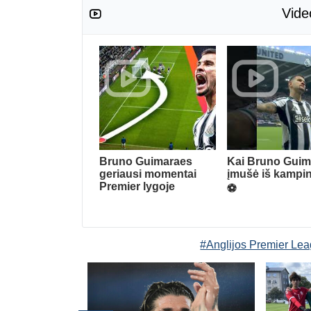
Vide
Bruno Guimaraes
Kai Bruno Guim
geriausi momentai
įmušė iš kampin
Premier lygoje
⚽️
#Anglijos Premier Le