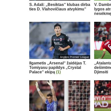
S. Adali: „Besiktas“ klubas dirba
V. Damb
ties D. Vlahovičiaus atvykimu“
lygos at
nesėkm
Anglijos Premier League
Ilgametis „Arsenal“ žaidėjas T.
„Atalant
Tomiyasu papildys „Crystal
dešimtme
Palace“ ekipą
(1)
Djimsiti