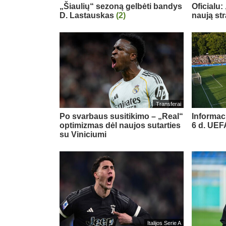
„Šiaulių“ sezoną gelbėti bandys
Oficialu:
D. Lastauskas
(2)
naują st
Transferai
Po svarbaus susitikimo – „Real“
Informac
optimizmas dėl naujos sutarties
6 d. UE
su Viniciumi
Italijos Serie A