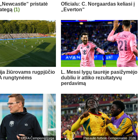
 „Newcastle“ pristatė
Oficialu: C. Norgaardas keliasi į
rategą
(1)
„Everton“
ija žiūrovams rugpjūčio
L. Messi lygų taurėje pasižymėjo
FA rungtynėms
dubliu ir atliko rezultatyvų
perdavimą
UEFA Čempionų Lyga
Pasaulio futbolo čempionatas 2026