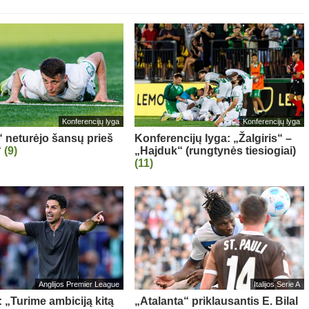
Konferencijų lyga
Konferencijų lyga
“ neturėjo šansų prieš
Konferencijų lyga: „Žalgiris“ –
“
(9)
„Hajduk“ (rungtynės tiesiogiai)
(11)
Anglijos Premier League
Italijos Serie A
: „Turime ambiciją kitą
„Atalanta“ priklausantis E. Bilal