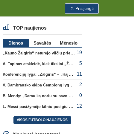
Prisijungti
TOP naujienos
Dienos
Savaitės
Mėnesio
19
„Kauno Žalgiris“ neturėjo vilčių prieš „Dinamo“
5
A. Tapinas atskleidė, kiek tiksliai „Žalgiris“ jau uždirbo iš UEFA premijų
11
Konferencijų lyga: „Žalgiris“ – „Hajduk“ (rungtynės tiesiogiai)
2
V. Dambrausko ekipa Čempionų lygos atrankoje patyrė skaudžią nesėkmę
0
B. Mendy: „Darau ką noriu su savo pasaulio čempionato titulu“
12
L. Messi pasižymėjo kilniu poelgiu dėl kilusių gaisrų Madride
VISOS FUTBOLO NAUJIENOS