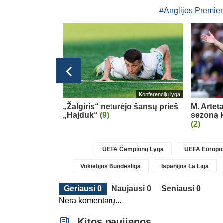
#Anglijos Premie
Lietuvos TOP LYGA
Konferencijų lyga
gelbėti
„Žalgiris“ neturėjo šansų prieš
M. Artet
uskas
(2)
„Hajduk“
(9)
sezoną k
(2)
UEFA Čempionų Lyga
UEFA Europos
Vokietijos Bundesliga
Ispanijos La Liga
Geriausi 0
Naujausi 0
Seniausi 0
Nėra komentarų...
Kitos naujienos