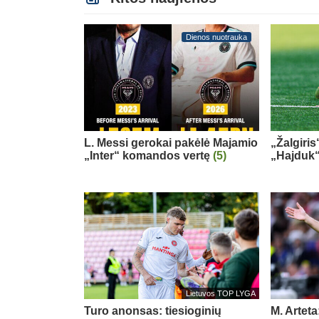
Dienos nuotrauka
L. Messi gerokai pakėlė Majamio
„Žalgiris
„Inter“ komandos vertę
(5)
„Hajduk
Lietuvos TOP LYGA
Turo anonsas: tiesioginių
M. Arteta