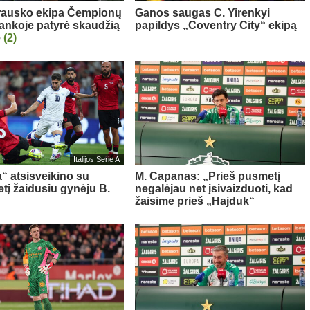
rausko ekipa Čempionų
Ganos saugas C. Yirenkyi
rankoje patyrė skaudžią
papildys „Coventry City“ ekipą
ę
(2)
Italijos Serie A
a“ atsisveikino su
M. Capanas: „Prieš pusmetį
tį žaidusiu gynėju B.
negalėjau net įsivaizduoti, kad
žaisime prieš „Hajduk“