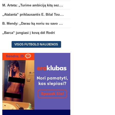
M. Arteta: „Turime ambiciją kitą sezoną kovoti dėl visų titulų“
„Atalanta“ priklausantis E. Bilal Toure karjerą tęs „Parma“ gretose
B. Mendy: „Darau ką noriu su savo pasaulio čempionato titulu“
„Barca“ jungiasi į kovą dėl Rodri
VISOS FUTBOLO NAUJIENOS
Pasaulio čempionatas 2018
B. Mendy: „Darau ką noriu su
„Barca“ jungiasi į kovą d
savo pasaulio čempionato
Rodri
(8)
titulu“