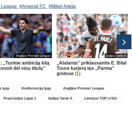
r League
#Arsenal FC
#Mikel Arteta
Anglijos Premier League
Italijos Serie A
a: „Turime ambiciją kitą
„Atalanta“ priklausantis E. Bilal
ovoti dėl visų titulų“
Toure karjerą tęs „Parma“
gretose
(1)
 lyga
Konferencijų lyga
Anglijos Premier League
Prancūzijos Ligue 1
Italijos Serie A
Lietuvos TOP LYGA