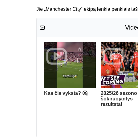
Jie „Manchester City“ ekipą lenkia penkiais tašk
Vide
Kas čia vyksta? 🤔
2025/26 sezono
šokiruojantys
rezultatai