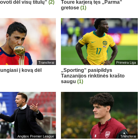
voti dėl visų titulų“
(2)
Toure karjerą tęs „Parma“
gretose
(1)
Transferai
Primeira Liga
ungiasi į kovą dėl
„Sporting“ pasipildys
Tanzanijos rinktinės krašto
saugu
(1)
Anglijos Premier League
Transferai