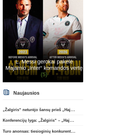
L. Messi gerokai pakėlė
Majamio „Inter“ komandos vertę
(5)
Naujausios
„Žalgiris“ neturėjo šansų prieš „Hajduk“
Konferencijų lyga: „Žalgiris“ – „Hajduk“ (rungtynės tiesiogiai)
Turo anonsas: tiesioginių konkurentų dvikova Gargžduose