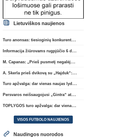
Lietuviškos naujienos
Turo anonsas: tiesioginių konkurentų dvikova Gargžduose
Informacija žiūrovams rugpjūčio 6 d. UEFA rungtynėms
M. Capanas: „Prieš pusmetį negalėjau net įsivaizduoti, kad žaisime prieš „Hajduk“
A. Skerla prieš dvikovą su „Hajduk“: „Tai kito kalibro komanda“
Turo apžvalga: dar vienas naujas lyderis
Persvaros neišsaugojusi „Gintra“ atrankos pusfinalyje nusileido Škotijos čempionėms
TOPLYGOS turo apžvalga: dar vienas naujas lyderis
VISOS FUTBOLO NAUJIENOS
Naudingos nuorodos