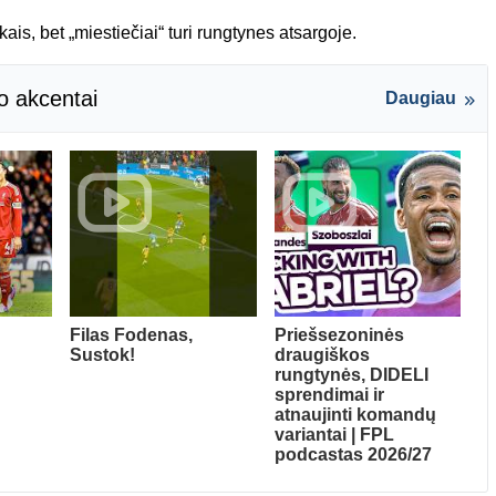
ais, bet „miestiečiai“ turi rungtynes atsargoje.
o akcentai
Daugiau
Filas Fodenas,
Priešsezoninės
Sustok!
draugiškos
rungtynės, DIDELI
sprendimai ir
atnaujinti komandų
variantai | FPL
podcastas 2026/27