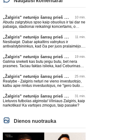
Naujausi komentarai
„Žalgiris“ neturėjo šansų prieš „Hajduk“
10 min.
Abudu zalgrybius spso kaip obuolius ir tai dar ne
pabaiga, stadionai reikalingi koncertams, o
grybams, vieniems Jonava, kitiems lokomotyvo
stadikas, kaip tik parašoje
„Žalgiris“ neturėjo šansų prieš „Hajduk“
11 min.
Nesibaigė. Dabar apkaltins vatnykus ir
antivalstybininkus, kad čia per juos pralaimėjo.
Visi bus kalti, kas rožinių akinių nenėšios ir nelys
jam padlaižiaut.
„Žalgiris“ neturėjo šansų prieš „Hajduk“
19 min.
Galima sneketi kas butu jeigu butu, bet nera
prasmes. Taciau faktas islieka, kad Ceburinas
geresnis treneris nei Skerla ir turbut pats
geriausias treneris dirbes Lietuvoje - neveltui
„Žalgiris“ neturėjo šansų prieš „Hajduk“
25 min.
pats tituluociausias A lygos treneris per visa
Realybe - Zalgiris neturi ne vieno investuotojo,
istorija su 6 titulais. Man labiau zavesi kele
kalbu apie rimtus investuotojus, ne "gero buto
nekaip jis su Zalgiriu judejo, bet ka is Suduvos
kainos Vilniuje" dydzio. Kodel niekam neidomus
buvo padares. Nors manau, kad net ir jis nebutu
Zalgiris?? Jis negali net teoriskai ka nors
„Žalgiris“ neturėjo šansų prieš „Hajduk“
31 min.
vasko ispaudes pries Hajduka.
nuveikti Europoje
Lietuvos futbolas atgimsta! Vilniaus Zalgiris, kaip
narkotikas! Ka vartojes zmogus, taip pasake?
Dienos nuotrauka