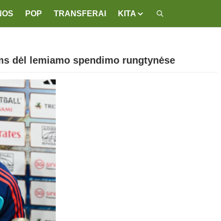
NOS
POP
TRANSFERAI
KITA
jams dėl lemiamo spendimo rungtynėse