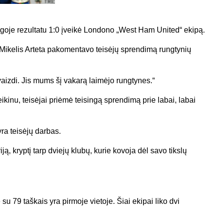
ygoje rezultatu 1:0 įveikė Londono „West Ham United“ ekipą.
s Mikelis Arteta pakomentavo teisėjų sprendimą rungtynių
aizdi. Jis mums šį vakarą laimėjo rungtynes.“
eikinu, teisėjai priėmė teisingą sprendimą prie labai, labai
ra teisėjų darbas.
ą, kryptį tarp dviejų klubų, kurie kovoja dėl savo tikslų
 79 taškais yra pirmoje vietoje. Šiai ekipai liko dvi