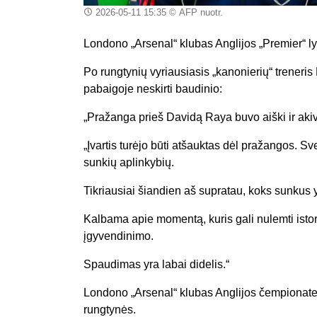
2026-05-11 15:35
© AFP nuotr.
Londono „Arsenal“ klubas Anglijos „Premier“ l
Po rungtynių vyriausiasis „kanonierių“ treneri
pabaigoje neskirti baudinio:
„Pražanga prieš Davidą Raya buvo aiški ir akiv
„Įvartis turėjo būti atšauktas dėl pražangos. Sv
sunkių aplinkybių.
Tikriausiai šiandien aš supratau, koks sunkus y
Kalbama apie momentą, kuris gali nulemti istorij
įgyvendinimo.
Spaudimas yra labai didelis.“
Londono „Arsenal“ klubas Anglijos čempionate su
rungtynės.