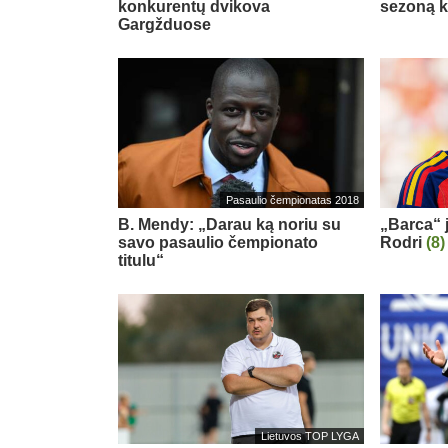
konkurentų dvikova
sezoną ko
Gargžduose
Pasaulio čempionatas 2018
B. Mendy: „Darau ką noriu su
„Barca“ j
savo pasaulio čempionato
Rodri
(8)
titulu“
Lietuvos TOP LYGA