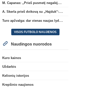
M. Capanas: „Prieš pusmetį negalėjau net įsivaizduoti, kad žaisime prieš „Hajduk“
A. Skerla prieš dvikovą su „Hajduk“: „Tai kito kalibro komanda“
Turo apžvalga: dar vienas naujas lyderis
VISOS FUTBOLO NAUJIENOS
Naudingos nuorodos
Kuro kainos
Uždarbis
Kelionių istorijos
Krepšinio naujienos