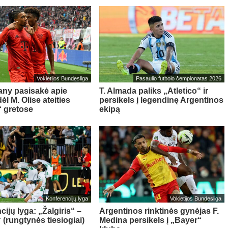
Vokietijos Bundesliga
Pasaulio futbolo čempionatas 2026
ny pasisakė apie
T. Almada paliks „Atletico“ ir
l M. Olise ateities
persikels į legendinę Argentinos
 gretose
ekipą
Konferencijų lyga
Vokietijos Bundesliga
ijų lyga: „Žalgiris“ –
Argentinos rinktinės gynėjas F.
 (rungtynės tiesiogiai)
Medina persikels į „Bayer“