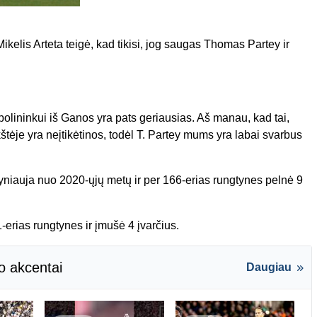
ikelis Arteta teigė, kad tikisi, jog saugas Thomas Partey ir
bolininkui iš Ganos yra pats geriausias. Aš manau, kad tai,
štėje yra neįtikėtinos, todėl T. Partey mums yra labai svarbus
niauja nuo 2020-ųjų metų ir per 166-erias rungtynes pelnė 9
rias rungtynes ir įmušė 4 įvarčius.
o akcentai
Daugiau