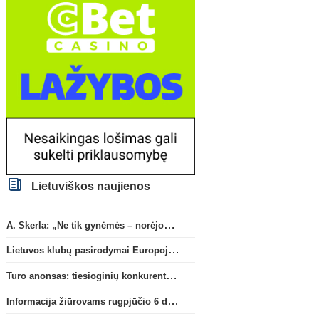
Lietuviškos naujienos
A. Skerla: „Ne tik gynėmės – norėjome atakuoti“
Lietuvos klubų pasirodymai Europoje: patirti pralaimėjimai Kroatijos atstovams
Turo anonsas: tiesioginių konkurentų dvikova Gargžduose
Informacija žiūrovams rugpjūčio 6 d. UEFA rungtynėms