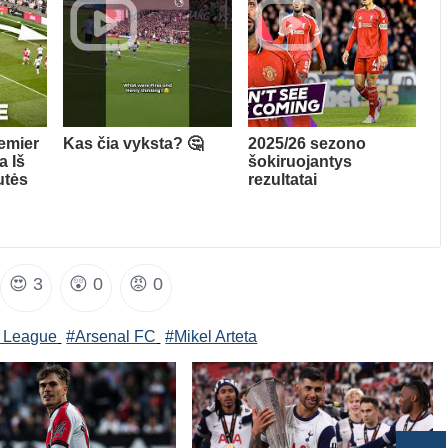
emier
Kas čia vyksta? 🤔
2025/26 sezono
 Iš
šokiruojantys
utės
rezultatai
😍
3
😲
0
😡
0
r League
#Arsenal FC
#Mikel Arteta