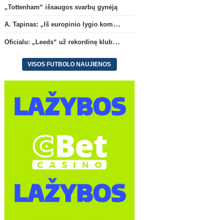
„Tottenham“ išsaugos svarbų gynėją
A. Tapinas: „Iš europinio lygio komandos gavom gerų pamokų“
Anglijos Premier League
„Tottenham“ išsaugos svarbų
Oficialu: „Leeds“ už reko
Oficialu: „Leeds“ už rekordinę klubui sumą įsigijo Anglijos rinktinės vartininką
gynėją
klubui sumą įsigijo Angli
rinktinės vartininką
(1)
VISOS FUTBOLO NAUJIENOS