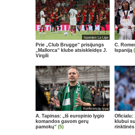
Ispanijos La Liga
Prie „Club Brugge“ prisijungs
C. Romero
„Mallorca“ klube atsiskleidęs J.
Ispaniją
Virgili
Konferencijų lyga
A. Tapinas: „Iš europinio lygio
Oficialu
komandos gavom gerų
klubui su
pamokų“
(5)
rinktinės