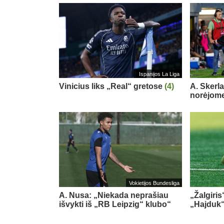
Ispanijos La Liga
Vinicius liks „Real“ gretose
(4)
A. Skerl
norėjome
Vokietijos Bundesliga
A. Nusa: „Niekada neprašiau
„Žalgiris
išvykti iš „RB Leipzig“ klubo“
„Hajduk