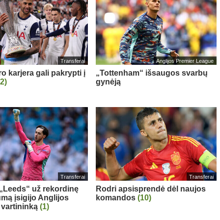
Transferai
Anglijos Premier League
 karjera gali pakrypti į
„Tottenham“ išsaugos svarbų
(2)
gynėją
Transferai
Transferai
: „Leeds“ už rekordinę
Rodri apsisprendė dėl naujos
mą įsigijo Anglijos
komandos
(10)
 vartininką
(1)