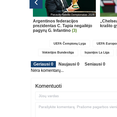
Ispanijos La Liga
Pasaulio futbolo čempionatas 2026
al“ gretose
(4)
Argentinos federacijos
„Chelsea
prezidentas C. Tapia negailėjo
krašto g
pagyrų G. Infantino
(3)
UEFA Čempionų Lyga
UEFA Europos
Vokietijos Bundesliga
Ispanijos La Liga
Geriausi 0
Naujausi 0
Seniausi 0
Nėra komentarų...
Komentuoti