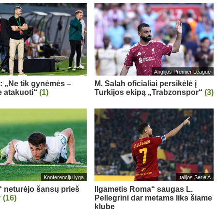
Anglijos Premier League
a: „Ne tik gynėmės –
M. Salah oficialiai persikėlė į
 atakuoti“
(1)
Turkijos ekipą „Trabzonspor“
(3)
Konferencijų lyga
Italijos Serie A
“ neturėjo šansų prieš
Ilgametis Roma“ saugas L.
“
(16)
Pellegrini dar metams liks šiame
klube