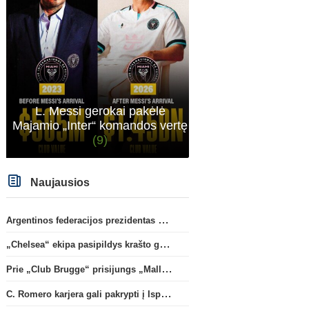
rinktinės nesulipdysi...
L. Messi gerokai pakėlė
Majamio „Inter“ komandos vertę
(9)
Naujausios
Argentinos federacijos prezidentas C. Tapia negailėjo pagyrų G. Infantino
„Chelsea“ ekipa pasipildys krašto gynėju P. Chavarria
Prie „Club Brugge“ prisijungs „Mallorca“ klube atsiskleidęs J. Virgili
C. Romero karjera gali pakrypti į Ispaniją