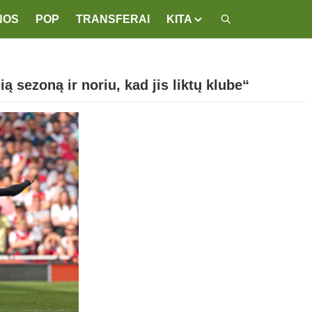
NOS
POP
TRANSFERAI
KITA
ią sezoną ir noriu, kad jis liktų klube“