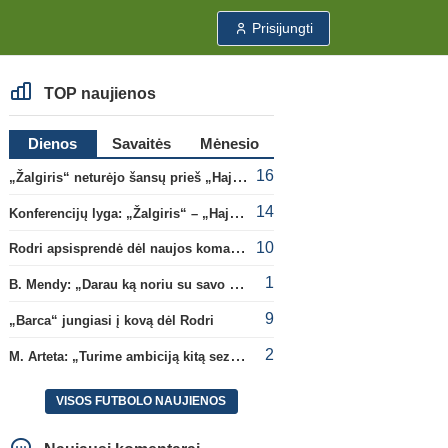
Prisijungti
TOP naujienos
Dienos
Savaitės
Mėnesio
16
„Žalgiris“ neturėjo šansų prieš „Hajduk“
14
Konferencijų lyga: „Žalgiris“ – „Hajduk“ (rungtynės tiesiogiai)
10
Rodri apsisprendė dėl naujos komandos
1
B. Mendy: „Darau ką noriu su savo pasaulio čempionato titulu“
9
„Barca“ jungiasi į kovą dėl Rodri
2
M. Arteta: „Turime ambiciją kitą sezoną kovoti dėl visų titulų“
VISOS FUTBOLO NAUJIENOS