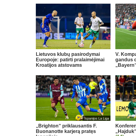
Lietuvos klubų pasirodymai
V. Kompa
Europoje: patirti pralaimėjimai
gandus dė
Kroatijos atstovams
„Bayern“
Ispanijos La Liga
„Brighton“ priklausantis F.
Konferenc
Buonanotte karjerą pratęs
„Hajduk“