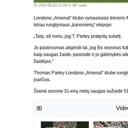
2025-05-23 11:54
© AP nuotr.
Londono „Arsenal“ klubo vyriausiasis treneris M
toliau rungtyniaus „kanonierių“ ekipoje:
„Taip, aš noriu, jog T. Partey pratęstų sutartį.
Jo pastovumas atspindi tai, jog šis sezonas fut
kaip saugas žaidė, pasirodė ir jo galimybės aik
žaidėjas.“
Thomas Partey Londono „Arsenal“ klube rungty
įvarčius.
Šiame sezone 31-erių metų saugas sužaidė 51-e
Vide