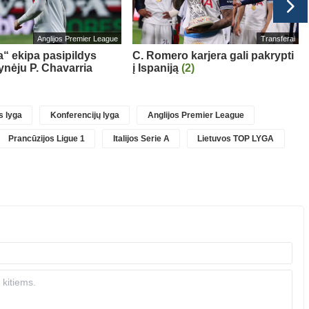
Anglijos Premier League
Transferai
“ ekipa pasipildys
C. Romero karjera gali pakrypti
ynėju P. Chavarria
į Ispaniją
(2)
 lyga
Konferencijų lyga
Anglijos Premier League
Prancūzijos Ligue 1
Italijos Serie A
Lietuvos TOP LYGA