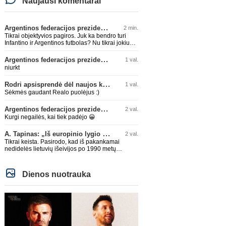
Naujausi komentarai
Argentinos federacijos prezidentas C. Tapia negailėjo pagyrų G. Infantino
2 min.
Tikrai objektyvios pagiros. Juk ka bendro turi
Infantino ir Argentinos futbolas? Nu tikrai jokiu
bendru reikaliuku :)))
Argentinos federacijos prezidentas C. Tapia negailėjo pagyrų G. Infantino
1 val.
niurkt
Rodri apsisprendė dėl naujos komandos
1 val.
Sėkmės gaudant Realo puolėjus :)
Argentinos federacijos prezidentas C. Tapia negailėjo pagyrų G. Infantino
2 val.
Kurgi negailės, kai tiek padėjo 😀
A. Tapinas: „Iš europinio lygio komandos gavom gerų pamokų“
2 val.
Tikrai keista. Pasirodo, kad iš pakankamai
nedidelės lietuvių išeivijos po 1990 metų
Amerikoje lietuvių šeimije atsirado tikrai
talentingas jaunuolis, mokantis apsivesti
abejomis kojomis, mokantis visokiausių ’fintų’,
Dienos nuotrauka
stiprus fiziškai, kurio nepastumsi kaip Golubicko,
t. y. gerai išsilaikantis ant kojų kovoje, dar ir
antrame aukšte neblogai atrodantis, greitai
priimantis dažniausiai teisingus sprendimus, ir
dar turintis neblogą greitį. O Lietuvoje net tokie
talentai ’uždera’ gal kartą per dešimtmetį ar du.
Bet iš 1-2 aukštesnio lygio žaidėjų rimtos