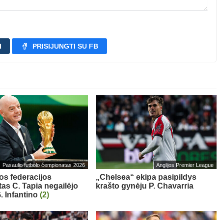
I
PRISIJUNGTI SU FB
Pasaulio futbolo čempionatas 2026
Anglijos Premier League
os federacijos
„Chelsea“ ekipa pasipildys
tas C. Tapia negailėjo
krašto gynėju P. Chavarria
. Infantino
(2)