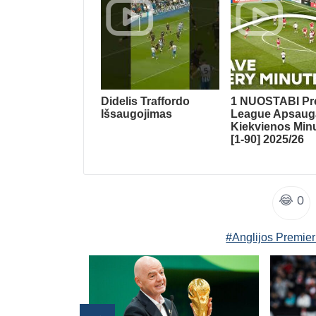
Didelis Traffordo
1 NUOSTABI Pr
Išsaugojimas
League Apsauga
Kiekvienos Min
[1-90] 2025/26
😂
0
#Anglijos Premie