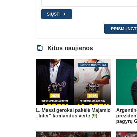
SIŲSTI
PRISIJUNGT
Kitos naujienos
Dienos nuotrauka
L. Messi gerokai pakėlė Majamio
Argentin
„Inter“ komandos vertę
(9)
preziden
pagyrų G