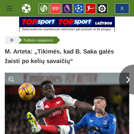
Futbolo naujienos
M. Arteta: „Tikimės, kad B. Saka galės
žaisti po kelių savaičių“