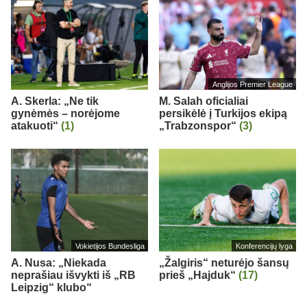
Anglijos Premier League
A. Skerla: „Ne tik
M. Salah oficialiai
gynėmės – norėjome
persikėlė į Turkijos ekipą
atakuoti“
(1)
„Trabzonspor“
(3)
Vokietijos Bundesliga
Konferencijų lyga
A. Nusa: „Niekada
„Žalgiris“ neturėjo šansų
neprašiau išvykti iš „RB
prieš „Hajduk“
(17)
Leipzig“ klubo“