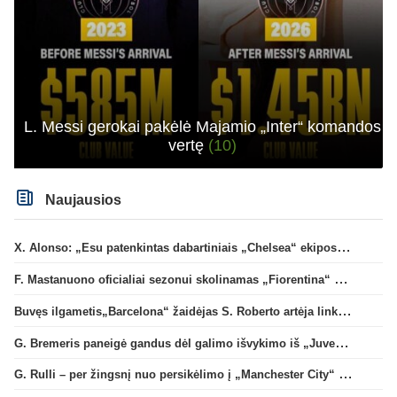
L. Messi gerokai pakėlė Majamio „Inter“ komandos
vertę
(10)
Naujausios
X. Alonso: „Esu patenkintas dabartiniais „Chelsea“ ekipos vartininkais“
F. Mastanuono oficialiai sezonui skolinamas „Fiorentina“ ekipai
Buvęs ilgametis„Barcelona“ žaidėjas S. Roberto artėja link persikėlimo į MLS
G. Bremeris paneigė gandus dėl galimo išvykimo iš „Juventus“ klubo
G. Rulli – per žingsnį nuo persikėlimo į „Manchester City“ klubą