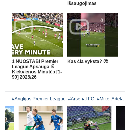
Išsaugojimas
1 NUOSTABI Premier
Kas čia vyksta? 🤔
League Apsauga Iš
Kiekvienos Minutės [1-
90] 2025/26
#Anglijos Premier League
#Arsenal FC
#Mikel Arteta