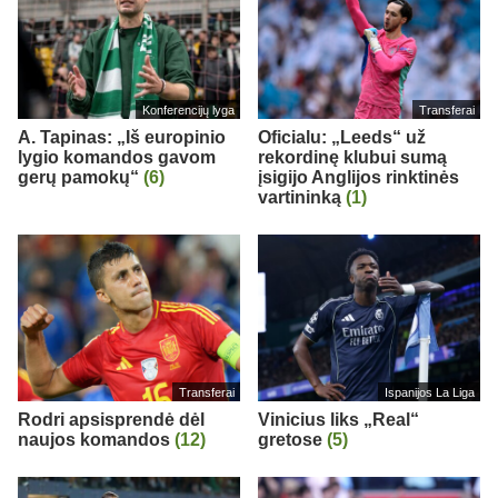
Konferencijų lyga
Transferai
A. Tapinas: „Iš europinio
Oficialu: „Leeds“ už
lygio komandos gavom
rekordinę klubui sumą
gerų pamokų“
(6)
įsigijo Anglijos rinktinės
vartininką
(1)
Transferai
Ispanijos La Liga
Rodri apsisprendė dėl
Vinicius liks „Real“
naujos komandos
(12)
gretose
(5)