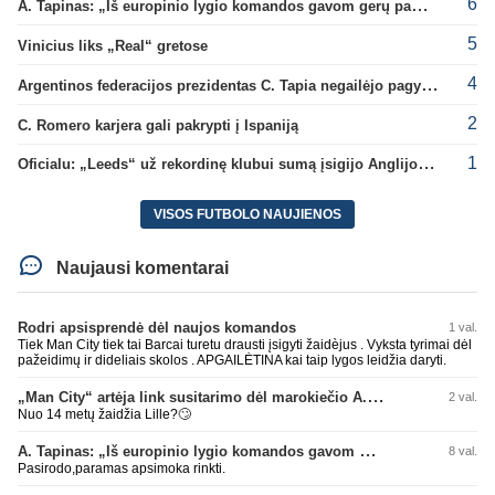
6
A. Tapinas: „Iš europinio lygio komandos gavom gerų pamokų“
5
Vinicius liks „Real“ gretose
4
Argentinos federacijos prezidentas C. Tapia negailėjo pagyrų G. Infantino
2
C. Romero karjera gali pakrypti į Ispaniją
1
Oficialu: „Leeds“ už rekordinę klubui sumą įsigijo Anglijos rinktinės vartininką
VISOS FUTBOLO NAUJIENOS
Naujausi komentarai
Rodri apsisprendė dėl naujos komandos
1 val.
Tiek Man City tiek tai Barcai turetu drausti įsigyti žaidèjus . Vyksta tyrimai dėl
pažeidimų ir dideliais skolos . APGAILĖTINA kai taip lygos leidžia daryti.
„Man City“ artėja link susitarimo dėl marokiečio A. Bouaddi persikėlimo
2 val.
Nuo 14 metų žaidžia Lille?🙄
A. Tapinas: „Iš europinio lygio komandos gavom gerų pamokų“
8 val.
Pasirodo,paramas apsimoka rinkti.