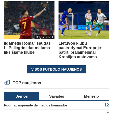
Italijos Serie A
Ilgametis Roma“ saugas
Lietuvos klubų
L. Pellegrini dar metams
pasirodymai Europoje:
liks šiame klube
patirti pralaimėjimai
Kroatijos atstovams
VISOS FUTBOLO NAUJIENOS
TOP naujienos
Dienos
Savaitės
Mėnesio
12
Rodri apsisprendė dėl naujos komandos