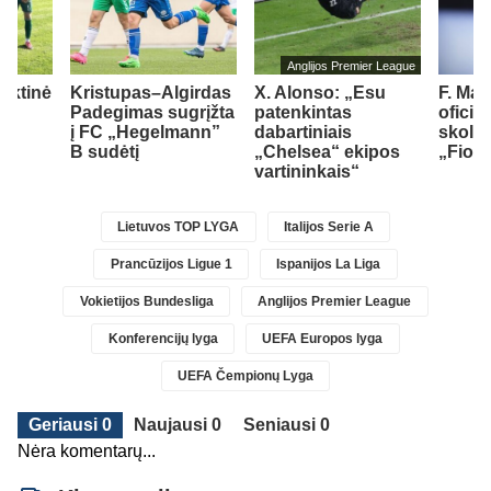
Anglijos Premier League
inktinė
Kristupas–Algirdas
X. Alonso: „Esu
F. Ma
ė
Padegimas sugrįžta
patenkintas
oficia
į FC „Hegelmann”
dabartiniais
skoli
B sudėtį
„Chelsea“ ekipos
„Fiore
vartininkais“
Lietuvos TOP LYGA
Italijos Serie A
Prancūzijos Ligue 1
Ispanijos La Liga
Vokietijos Bundesliga
Anglijos Premier League
Konferencijų lyga
UEFA Europos lyga
UEFA Čempionų Lyga
Geriausi 0
Naujausi 0
Seniausi 0
Nėra komentarų...