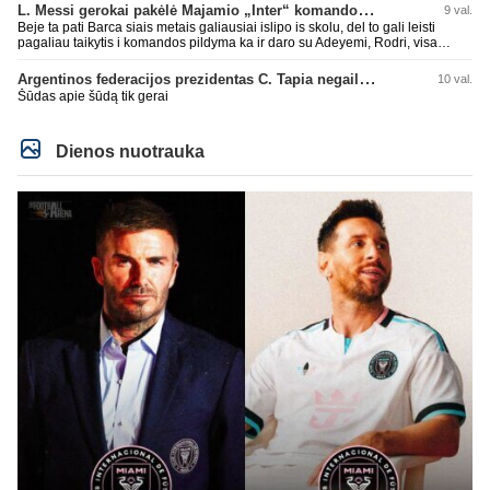
L. Messi gerokai pakėlė Majamio „Inter“ komandos vertę
9 val.
Beje ta pati Barca siais metais galiausiai islipo is skolu, del to gali leisti
pagaliau taikytis i komandos pildyma ka ir daro su Adeyemi, Rodri, visa
Julian Alvarez saga.
Argentinos federacijos prezidentas C. Tapia negailėjo pagyrų G. Infantino
10 val.
Šūdas apie šūdą tik gerai
Dienos nuotrauka