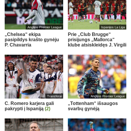
Anglijos Premier League
Ispanijos La Liga
„Chelsea“ ekipa
Prie „Club Brugge“
pasipildys krašto gynėju
prisijungs „Mallorca“
P. Chavarria
klube atsiskleidęs J. Virgili
Transferai
Anglijos Premier League
C. Romero karjera gali
„Tottenham“ išsaugos
pakrypti į Ispaniją
(2)
svarbų gynėją