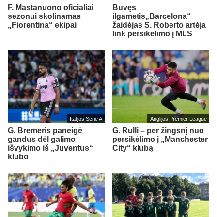
F. Mastanuono oficialiai
Buvęs
sezonui skolinamas
ilgametis„Barcelona“
„Fiorentina“ ekipai
žaidėjas S. Roberto artėja
link persikėlimo į MLS
Italijos Serie A
Anglijos Premier League
G. Bremeris paneigė
G. Rulli – per žingsnį nuo
gandus dėl galimo
persikėlimo į „Manchester
išvykimo iš „Juventus“
City“ klubą
klubo