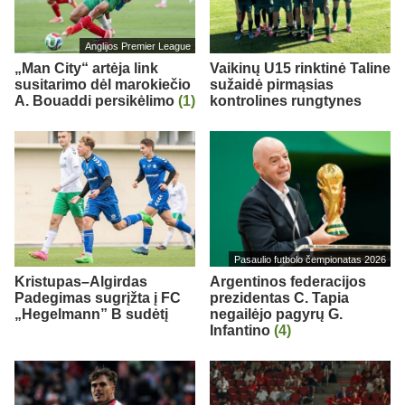
Anglijos Premier League
„Man City“ artėja link
Vaikinų U15 rinktinė Taline
susitarimo dėl marokiečio
sužaidė pirmąsias
A. Bouaddi persikėlimo
(1)
kontrolines rungtynes
Pasaulio futbolo čempionatas 2026
Kristupas–Algirdas
Argentinos federacijos
Padegimas sugrįžta į FC
prezidentas C. Tapia
„Hegelmann” B sudėtį
negailėjo pagyrų G.
Infantino
(4)