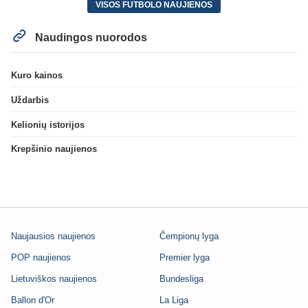
VISOS FUTBOLO NAUJIENOS
Naudingos nuorodos
Kuro kainos
Uždarbis
Kelionių istorijos
Krepšinio naujienos
Naujausios naujienos
Čempionų lyga
POP naujienos
Premier lyga
Lietuviškos naujienos
Bundesliga
Ballon d'Or
La Liga