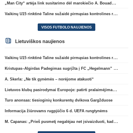
„Man City“ artėja link susitarimo dėl marokiečio A. Bouaddi persikėlimo
Vaikinų U15 rinktinė Taline sužaidė pirmąsias kontrolines rungtynes
VISOS FUTBOLO NAUJIENOS
Lietuviškos naujienos
Vaikinų U15 rinktinė Taline sužaidė pirmąsias kontrolines rungtynes
Kristupas–Algirdas Padegimas sugrįžta į FC „Hegelmann” B sudėtį
A. Skerla: „Ne tik gynėmės – norėjome atakuoti“
Lietuvos klubų pasirodymai Europoje: patirti pralaimėjimai Kroatijos atstovams
Turo anonsas: tiesioginių konkurentų dvikova Gargžduose
Informacija žiūrovams rugpjūčio 6 d. UEFA rungtynėms
M. Capanas: „Prieš pusmetį negalėjau net įsivaizduoti, kad žaisime prieš „Hajduk“