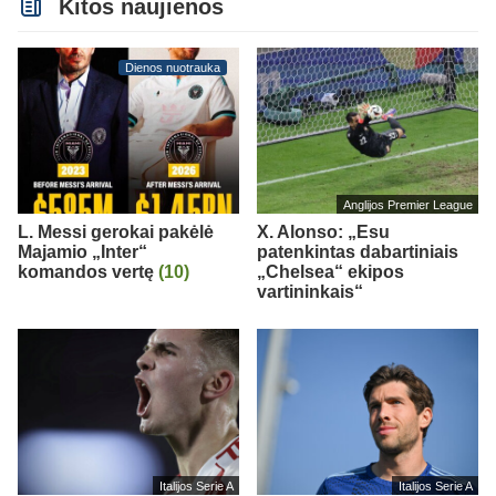
Kitos naujienos
Dienos nuotrauka
Anglijos Premier League
L. Messi gerokai pakėlė
X. Alonso: „Esu
Majamio „Inter“
patenkintas dabartiniais
komandos vertę
(10)
„Chelsea“ ekipos
vartininkais“
Italijos Serie A
Italijos Serie A