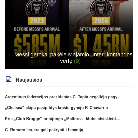
L. Messi gerokai pakėlė Majamio „Inter“ komandos
vertę
(9)
Naujausios
Argentinos federacijos prezidentas C. Tapia negailėjo pagyrų G. Infantino
„Chelsea“ ekipa pasipildys krašto gynėju P. Chavarria
Prie „Club Brugge“ prisijungs „Mallorca“ klube atsiskleidęs J. Virgili
C. Romero karjera gali pakrypti į Ispaniją