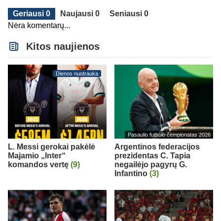
Geriausi 0
Naujausi 0
Seniausi 0
Nėra komentarų...
Kitos naujienos
Dienos nuotrauka
Pasaulio futbolo čempionatas 2026
L. Messi gerokai pakėlė
Argentinos federacijos
Majamio „Inter“
prezidentas C. Tapia
komandos vertę
(9)
negailėjo pagyrų G.
Infantino
(3)