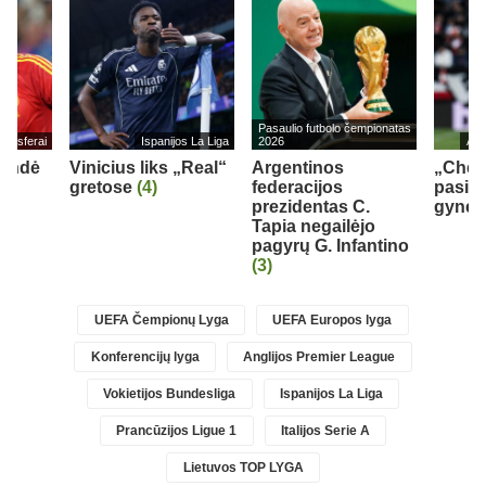
Pasaulio futbolo čempionatas
ransferai
Ispanijos La Liga
2026
Ang
rendė
Vinicius liks „Real“
Argentinos
„Chel
gretose
(4)
federacijos
pasipi
0)
prezidentas C.
gynėju
Tapia negailėjo
pagyrų G. Infantino
(3)
UEFA Čempionų Lyga
UEFA Europos lyga
Konferencijų lyga
Anglijos Premier League
Vokietijos Bundesliga
Ispanijos La Liga
Prancūzijos Ligue 1
Italijos Serie A
Lietuvos TOP LYGA