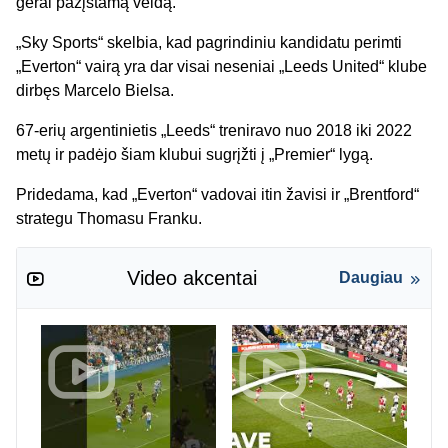
gerai pažįstamą veidą.
„Sky Sports“ skelbia, kad pagrindiniu kandidatu perimti
„Everton“ vairą yra dar visai neseniai „Leeds United“ klube
dirbęs Marcelo Bielsa.
67-erių argentinietis „Leeds“ treniravo nuo 2018 iki 2022
metų ir padėjo šiam klubui sugrįžti į „Premier“ lygą.
Pridedama, kad „Everton“ vadovai itin žavisi ir „Brentford“
strategu Thomasu Franku.
Video akcentai
Daugiau