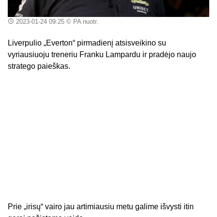
2023-01-24 09:25
© PA nuotr.
Liverpulio „Everton“ pirmadienį atsisveikino su
vyriausiuoju treneriu Franku Lampardu ir pradėjo naujo
stratego paieškas.
Prie „irisų“ vairo jau artimiausiu metu galime išvysti itin