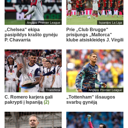
Anglijos Premier League
Ispanijos La Liga
„Chelsea“ ekipa
Prie „Club Brugge“
pasipildys krašto gynėju
prisijungs „Mallorca“
P. Chavarria
klube atsiskleidęs J. Virgili
Transferai
Anglijos Premier League
C. Romero karjera gali
„Tottenham“ išsaugos
pakrypti į Ispaniją
(2)
svarbų gynėją