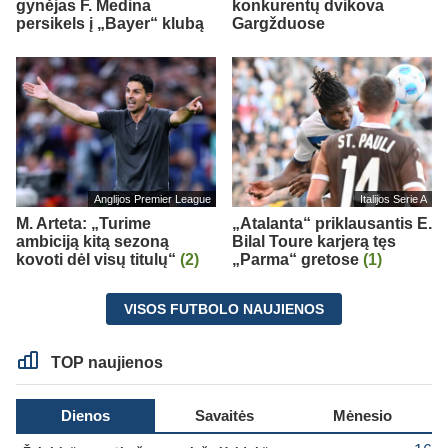
gynėjas F. Medina
konkurentų dvikova
persikels į „Bayer“ klubą
Gargžduose
Anglijos Premier League
Italijos Serie A
M. Arteta: „Turime
„Atalanta“ priklausantis E.
ambiciją kitą sezoną
Bilal Toure karjerą tęs
kovoti dėl visų titulų“
(2)
„Parma“ gretose
(1)
VISOS FUTBOLO NAUJIENOS
TOP naujienos
Dienos
Savaitės
Mėnesio