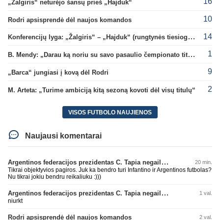
16
„Žalgiris“ neturėjo šansų prieš „Hajduk“
10
Rodri apsisprendė dėl naujos komandos
14
Konferencijų lyga: „Žalgiris“ – „Hajduk“ (rungtynės tiesiogiai)
1
B. Mendy: „Darau ką noriu su savo pasaulio čempionato titulu“
9
„Barca“ jungiasi į kovą dėl Rodri
2
M. Arteta: „Turime ambiciją kitą sezoną kovoti dėl visų titulų“
VISOS FUTBOLO NAUJIENOS
Naujausi komentarai
Argentinos federacijos prezidentas C. Tapia negailėjo pagyrų G. Infantino
20 min.
Tikrai objektyvios pagiros. Juk ka bendro turi Infantino ir Argentinos futbolas?
Nu tikrai jokiu bendru reikaliuku :)))
Argentinos federacijos prezidentas C. Tapia negailėjo pagyrų G. Infantino
1 val.
niurkt
Rodri apsisprendė dėl naujos komandos
2 val.