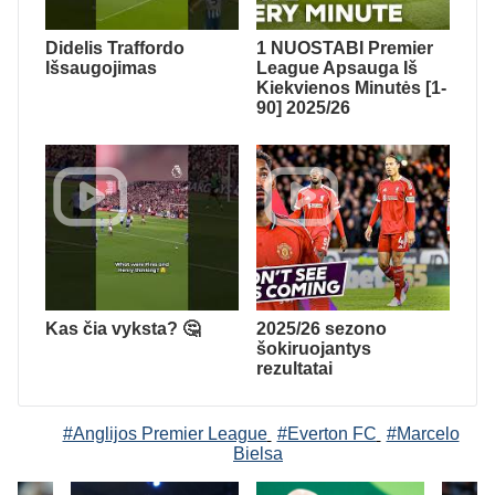
Didelis Traffordo
1 NUOSTABI Premier
Išsaugojimas
League Apsauga Iš
Kiekvienos Minutės [1-
90] 2025/26
Kas čia vyksta? 🤔
2025/26 sezono
šokiruojantys
rezultatai
#Anglijos Premier League
#Everton FC
#Marcelo
Bielsa