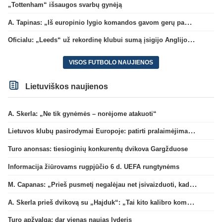
„Tottenham“ išsaugos svarbų gynėją
A. Tapinas: „Iš europinio lygio komandos gavom gerų pamokų“
Oficialu: „Leeds“ už rekordinę klubui sumą įsigijo Anglijos rinktinės vartininką
VISOS FUTBOLO NAUJIENOS
Lietuviškos naujienos
A. Skerla: „Ne tik gynėmės – norėjome atakuoti“
Lietuvos klubų pasirodymai Europoje: patirti pralaimėjimai Kroatijos atstovams
Turo anonsas: tiesioginių konkurentų dvikova Gargžduose
Informacija žiūrovams rugpjūčio 6 d. UEFA rungtynėms
M. Capanas: „Prieš pusmetį negalėjau net įsivaizduoti, kad žaisime prieš „Hajduk“
A. Skerla prieš dvikovą su „Hajduk“: „Tai kito kalibro komanda“
Turo apžvalga: dar vienas naujas lyderis