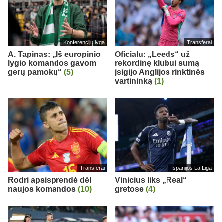
Konferencijų lyga
Transferai
A. Tapinas: „Iš europinio
Oficialu: „Leeds“ už
lygio komandos gavom
rekordinę klubui sumą
gerų pamokų“
(5)
įsigijo Anglijos rinktinės
vartininką
(1)
Transferai
Ispanijos La Liga
Rodri apsisprendė dėl
Vinicius liks „Real“
naujos komandos
(10)
gretose
(4)