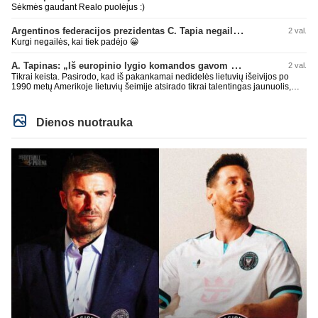
Sėkmės gaudant Realo puolėjus :)
Argentinos federacijos prezidentas C. Tapia negailėjo pagyrų G. Infantino
2 val.
Kurgi negailės, kai tiek padėjo 😀
A. Tapinas: „Iš europinio lygio komandos gavom gerų pamokų“
2 val.
Tikrai keista. Pasirodo, kad iš pakankamai nedidelės lietuvių išeivijos po
1990 metų Amerikoje lietuvių šeimije atsirado tikrai talentingas jaunuolis,
mokantis apsivesti abejomis kojomis, mokantis visokiausių ’fintų’, stiprus
fiziškai, kurio nepastumsi kaip Golubicko, t. y. gerai išsilaikantis ant kojų
kovoje, dar ir antrame aukšte neblogai atrodantis, greitai priimantis
Dienos nuotrauka
dažniausiai teisingus sprendimus, ir dar turintis neblogą greitį. O Lietuvoje
net tokie talentai ’uždera’ gal kartą per dešimtmetį ar du. Bet iš 1-2
aukštesnio lygio žaidėjų rimtos rinktinės nesulipdysi...