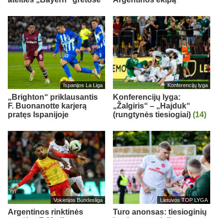
Ispanijos La Liga
Konferencijų lyga
„Brighton“ priklausantis
Konferencijų lyga:
F. Buonanotte karjerą
„Žalgiris“ – „Hajduk“
pratęs Ispanijoje
(rungtynės tiesiogiai)
(14)
Vokietijos Bundesliga
Lietuvos TOP LYGA
Argentinos rinktinės
Turo anonsas: tiesioginių