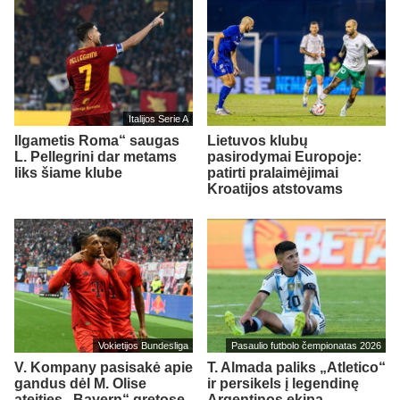
Italijos Serie A
Ilgametis Roma“ saugas
Lietuvos klubų
L. Pellegrini dar metams
pasirodymai Europoje:
liks šiame klube
patirti pralaimėjimai
Kroatijos atstovams
Vokietijos Bundesliga
Pasaulio futbolo čempionatas 2026
V. Kompany pasisakė apie
T. Almada paliks „Atletico“
gandus dėl M. Olise
ir persikels į legendinę
ateities „Bayern“ gretose
Argentinos ekipą