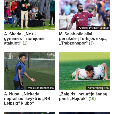
Anglijos Premier League
A. Skerla: „Ne tik
M. Salah oficialiai
gynėmės – norėjome
persikėlė į Turkijos ekipą
atakuoti“
(1)
„Trabzonspor“
(3)
Vokietijos Bundesliga
Konferencijų lyga
A. Nusa: „Niekada
„Žalgiris“ neturėjo šansų
neprašiau išvykti iš „RB
prieš „Hajduk“
(16)
Leipzig“ klubo“