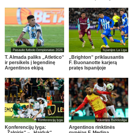
Pasaulio futbolo čempionatas 2026
Ispanijos La Liga
T. Almada paliks „Atletico“
„Brighton“ priklausantis
ir persikels į legendinę
F. Buonanotte karjerą
Argentinos ekipą
pratęs Ispanijoje
Konferencijų lyga
Vokietijos Bundesliga
Konferencijų lyga:
Argentinos rinktinės
„Žalgiris“ – „Hajduk“
gynėjas F. Medina