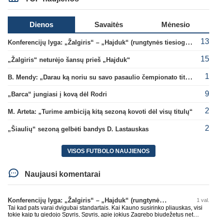
Dienos
Savaitės
Mėnesio
13
Konferencijų lyga: „Žalgiris“ – „Hajduk“ (rungtynės tiesiogiai)
15
„Žalgiris“ neturėjo šansų prieš „Hajduk“
1
B. Mendy: „Darau ką noriu su savo pasaulio čempionato titulu“
9
„Barca“ jungiasi į kovą dėl Rodri
2
M. Arteta: „Turime ambiciją kitą sezoną kovoti dėl visų titulų“
2
„Šiaulių“ sezoną gelbėti bandys D. Lastauskas
VISOS FUTBOLO NAUJIENOS
Naujausi komentarai
Konferencijų lyga: „Žalgiris“ – „Hajduk“ (rungtynės tiesiogiai)
1 val.
Tai kad pats varai dvigubai standartais. Kai Kauno susirinko pliauskas, visi
tokie kaip tu giedojo Spyris, Spyris, apie jokius Zagrebo biudežetus net