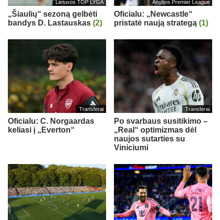
Lietuvos TOP LYGA
Anglijos Premier League
„Šiaulių“ sezoną gelbėti
Oficialu: „Newcastle“
bandys D. Lastauskas
(2)
pristatė naują strategą
(1)
Transferai
Transferai
Oficialu: C. Norgaardas
Po svarbaus susitikimo –
keliasi į „Everton“
„Real“ optimizmas dėl
naujos sutarties su
Viniciumi