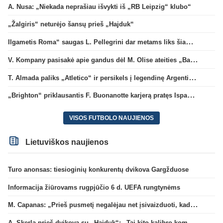
A. Nusa: „Niekada neprašiau išvykti iš „RB Leipzig“ klubo“
„Žalgiris“ neturėjo šansų prieš „Hajduk“
Ilgametis Roma“ saugas L. Pellegrini dar metams liks šiame klube
V. Kompany pasisakė apie gandus dėl M. Olise ateities „Bayern“ gretose
T. Almada paliks „Atletico“ ir persikels į legendinę Argentinos ekipą
„Brighton“ priklausantis F. Buonanotte karjerą pratęs Ispanijoje
VISOS FUTBOLO NAUJIENOS
Lietuviškos naujienos
Turo anonsas: tiesioginių konkurentų dvikova Gargžduose
Informacija žiūrovams rugpjūčio 6 d. UEFA rungtynėms
M. Capanas: „Prieš pusmetį negalėjau net įsivaizduoti, kad žaisime prieš „Hajduk“
A. Skerla prieš dvikovą su „Hajduk“: „Tai kito kalibro komanda“