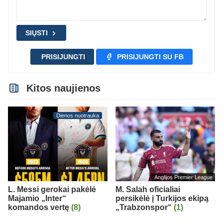
SIŲSTI
PRISIJUNGTI
PRISIJUNGTI SU FB
Kitos naujienos
Dienos nuotrauka
Anglijos Premier League
L. Messi gerokai pakėlė
M. Salah oficialiai
Majamio „Inter“
persikėlė į Turkijos ekipą
komandos vertę
(8)
„Trabzonspor“
(1)