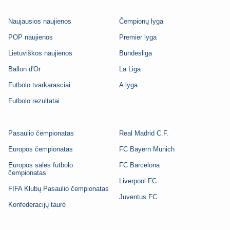
Naujausios naujienos
Čempionų lyga
POP naujienos
Premier lyga
Lietuviškos naujienos
Bundesliga
Ballon d'Or
La Liga
Futbolo tvarkarasciai
A lyga
Futbolo rezultatai
Pasaulio čempionatas
Real Madrid C.F.
Europos čempionatas
FC Bayern Munich
Europos salės futbolo
FC Barcelona
čempionatas
Liverpool FC
FIFA Klubų Pasaulio čempionatas
Juventus FC
Konfederacijų taurė