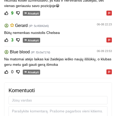
nezinau kodel uzminusavo, jis kad ir nervinantis zaidejas, bet
vienas geriausiu savo pozicijoje😀
9
Atsakyti
06-08 22:23
Gerard
(IP: 5c45842e6)
Būtų nemenkas nuostolis Chelsea
3
Atsakyti
06-09 23:53
Blue blood
(IP: f2c0a717d)
Na matomai atėjo laikas kai žaidėjas ieško naujų iššūkių, o klubas
geru metu gali gauti gerą išmoka
0
Atsakyti
Komentuoti