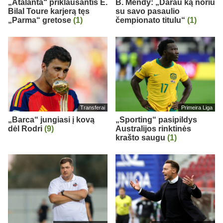
„Atalanta“ priklausantis E.
B. Mendy: „Darau ką noriu
Bilal Toure karjerą tęs
su savo pasaulio
„Parma“ gretose
(1)
čempionato titulu“
(1)
Transferai
Primeira Liga
„Barca“ jungiasi į kovą
„Sporting“ pasipildys
dėl Rodri
(9)
Australijos rinktinės
krašto saugu
(1)