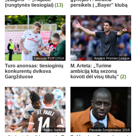
(rungtynės tiesiogiai)
(13)
persikels į „Bayer“ klubą
Lietuvos TOP LYGA
Anglijos Premier League
Turo anonsas: tiesioginių
M. Arteta: „Turime
konkurentų dvikova
ambiciją kitą sezoną
Gargžduose
kovoti dėl visų titulų“
(2)
Italijos Serie A
Pasaulio čempionatas 2018