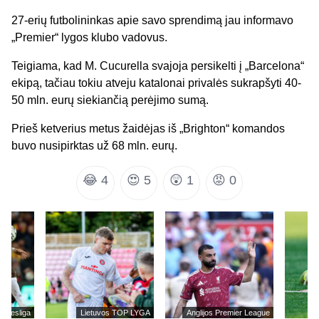
27-erių futbolininkas apie savo sprendimą jau informavo
„Premier“ lygos klubo vadovus.
Teigiama, kad M. Cucurella svajoja persikelti į „Barcelona“
ekipą, tačiau tokiu atveju katalonai privalės sukrapšyti 40-
50 mln. eurų siekiančią perėjimo sumą.
Prieš ketverius metus žaidėjas iš „Brighton“ komandos
buvo nusipirktas už 68 mln. eurų.
😂
4
😍
5
😲
1
😡
0
undesliga
Lietuvos TOP LYGA
Anglijos Premier League