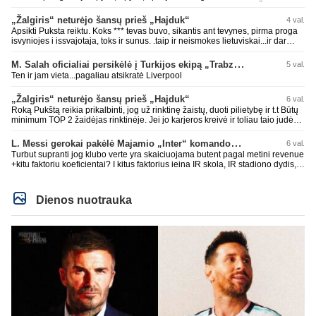
nekalbėjot. Dabar kai Spartakas gavo per rudają, tai jau pz BIUDŽETAS
daug didesnis. Tfu ant tokių.
„Žalgiris“ neturėjo šansų prieš „Hajduk“
4 val.
Apsikti Puksta reiktu. Koks *** tevas buvo, sikantis ant tevynes, pirma proga
isvyniojes i issvajotaja, toks ir sunus. .taip ir neismokes lietuviskai...ir dar
pasimaives pries ziurovus po golo...aciu, ne...nebent vertybiu neturintis
laurynas ikalbins
M. Salah oficialiai persikėlė į Turkijos ekipą „Trabzonspor“
5 val.
Ten ir jam vieta...pagaliau atsikratė Liverpool
„Žalgiris“ neturėjo šansų prieš „Hajduk“
6 val.
Roką Pukštą reikia prikalbinti, jog už rinktinę žaistų, duoti pilietybę ir t.t Būtų
minimum TOP 2 žaidėjas rinktinėje. Jei jo karjeros kreivė ir toliau taio judės,
bus per vėlu po to, nes JAV ji pasikvies žaisti.
L. Messi gerokai pakėlė Majamio „Inter“ komandos vertę
6 val.
Turbut supranti jog klubo verte yra skaiciuojama butent pagal metini revenue
+kitu faktoriu koeficientai? I kitus faktorius ieina IR skola, IR stadiono dydis,
IR lygos populiarumas, IR dar eile kitu dalyku. O tavo pamineta Barca kuo
puikiausiai sugeneravo rekordini 1.1B revenue, kas stipriai prisidejo prie
milzinisko klubo vertes suoli siemet. Be to, tie 200 pamineti cia yra visiskai
Dienos nuotrauka
on-point, jeigu jau musu mylimas D. prasneko apie klubo vertes kelima, arba
CR atveju - numusima.