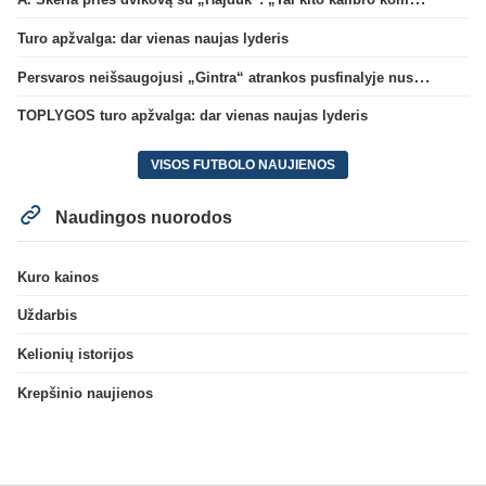
Turo apžvalga: dar vienas naujas lyderis
Persvaros neišsaugojusi „Gintra“ atrankos pusfinalyje nusileido Škotijos čempionėms
TOPLYGOS turo apžvalga: dar vienas naujas lyderis
VISOS FUTBOLO NAUJIENOS
Naudingos nuorodos
Kuro kainos
Uždarbis
Kelionių istorijos
Krepšinio naujienos