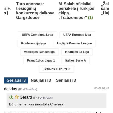
Turo anonsas:
M. Salah oficialiai
„Žalgi
jas F.
tiesioginių
persikėlė į Turkijos
šansų
els į
konkurentų dvikova
ekipą
„Hajd
ą
Gargžduose
„Trabzonspor“
(1)
UEFA Čempionų Lyga
UEFA Europos lyga
Konferencijų lyga
Anglijos Premier League
Vokietijos Bundesliga
Ispanijos La Liga
Prancūzijos Ligue 1
Italijos Serie A
Lietuvos TOP LYGA
Geriausi 3
Naujausi 3
Seniausi 3
dasdas
06-09 09:45
(IP: df3ce45ca)
Gerard
(IP: 5c45842e6)
Būtų nemenkas nuostolis Chelsea