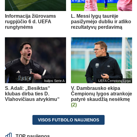
Informacija žiūrovams
L. Messi lygų taurėje
rugpjūčio 6 d. UEFA
pasižymėjo dubliu ir atliko
rungtynėms
rezultatyvų perdavimą
Italijos Serie A
UEFA Čempionų Lyga
S. Adali: „Besiktas“
V. Dambrausko ekipa
klubas dirba ties D.
Čempionų lygos atrankoje
Vlahovičiaus atvykimu“
patyrė skaudžią nesėkmę
(2)
VISOS FUTBOLO NAUJIENOS
TOP naujienos