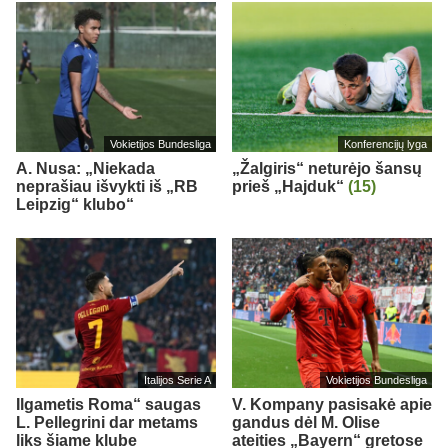
Vokietijos Bundesliga
Konferencijų lyga
A. Nusa: „Niekada
„Žalgiris“ neturėjo šansų
neprašiau išvykti iš „RB
prieš „Hajduk“
(15)
Leipzig“ klubo“
Italijos Serie A
Vokietijos Bundesliga
Ilgametis Roma“ saugas
V. Kompany pasisakė apie
L. Pellegrini dar metams
gandus dėl M. Olise
liks šiame klube
ateities „Bayern“ gretose