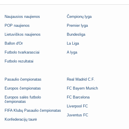
Naujausios naujienos
Čempionų lyga
POP naujienos
Premier lyga
Lietuviškos naujienos
Bundesliga
Ballon d'Or
La Liga
Futbolo tvarkarasciai
A lyga
Futbolo rezultatai
Pasaulio čempionatas
Real Madrid C.F.
Europos čempionatas
FC Bayern Munich
Europos salės futbolo
FC Barcelona
čempionatas
Liverpool FC
FIFA Klubų Pasaulio čempionatas
Juventus FC
Konfederacijų taurė