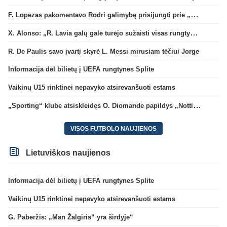
F. Lopezas pakomentavo Rodri galimybę prisijungti prie „Barcelona“ ekipos
X. Alonso: „R. Lavia galų gale turėjo sužaisti visas rungtynes“
R. De Paulis savo įvartį skyrė L. Messi mirusiam tėčiui Jorge
Informacija dėl bilietų į UEFA rungtynes Splite
Vaikinų U15 rinktinei nepavyko atsirevanšuoti estams
„Sporting“ klube atsiskleidęs O. Diomande papildys „Nottingham“ gretas
VISOS FUTBOLO NAUJIENOS
Lietuviškos naujienos
Informacija dėl bilietų į UEFA rungtynes Splite
Vaikinų U15 rinktinei nepavyko atsirevanšuoti estams
G. Paberžis: „Man Žalgiris“ yra širdyje“