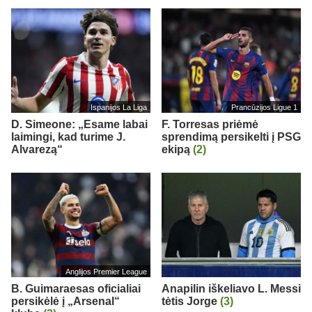
Ispanijos La Liga
Prancūzijos Ligue 1
D. Simeone: „Esame labai
F. Torresas priėmė
laimingi, kad turime J.
sprendimą persikelti į PSG
Alvarezą“
ekipą
(2)
Anglijos Premier League
B. Guimaraesas oficialiai
Anapilin iškeliavo L. Messi
persikėlė į „Arsenal“
tėtis Jorge
(3)