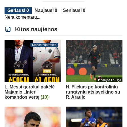
Geriausi 0
Naujausi 0
Seniausi 0
Nėra komentarų...
Kitos naujienos
Dienos nuotrauka
Ispanijos La Liga
L. Messi gerokai pakėlė
H. Flickas po kontrolinių
Majamio „Inter“
rungtynių atsisveikino su
komandos vertę
(10)
R. Araujo