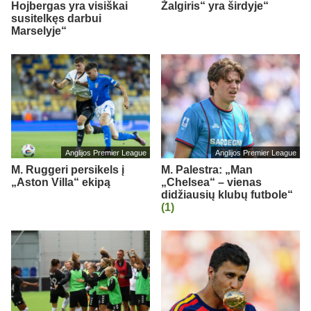
Hojbergas yra visiškai
Žalgiris“ yra širdyje“
susitelkęs darbui
Marselyje“
Anglijos Premier League
Anglijos Premier League
M. Ruggeri persikels į
M. Palestra: „Man
„Aston Villa“ ekipą
„Chelsea“ – vienas
didžiausių klubų futbole“
(1)