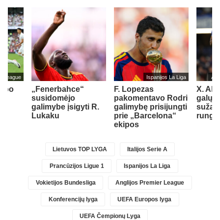
er League
Ispanijos La Liga
Ang
s po
„Fenerbahce“
F. Lopezas
X. Alo
iks
susidomėjo
pakomentavo Rodri
galų g
r
galimybe įsigyti R.
galimybę prisijungti
sužais
st
Lukaku
prie „Barcelona“
rungt
1)
ekipos
Lietuvos TOP LYGA
Italijos Serie A
Prancūzijos Ligue 1
Ispanijos La Liga
Vokietijos Bundesliga
Anglijos Premier League
Konferencijų lyga
UEFA Europos lyga
UEFA Čempionų Lyga