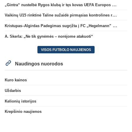
„Gintra“ nustelbė Rygos klubą ir tęs kovas UEFA Europos taurės atrankoje
Vaikinų U15 rinktinė Taline sužaidė pirmąsias kontrolines rungtynes
Kristupas–Algirdas Padegimas sugrįžta į FC „Hegelmann” B sudėtį
A. Skerla: „Ne tik gynėmės – norėjome atakuoti“
VISOS FUTBOLO NAUJIENOS
Naudingos nuorodos
Kuro kainos
Uždarbis
Kelionių istorijos
Krepšinio naujienos