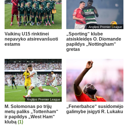
Anglijos Premier League
Vaikinų U15 rinktinei
„Sporting“ klube
nepavyko atsirevanšuoti
atsiskleidęs O. Diomande
estams
papildys „Nottingham“
gretas
Anglijos Premier League
M. Solomonas po trijų
„Fenerbahce“ susidomėjo
metų paliks „Tottenham“
galimybe įsigyti R. Lukaku
ir papildys „West Ham“
klubą
(1)