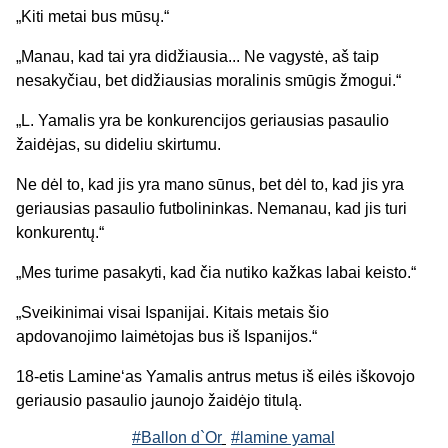
„Kiti metai bus mūsų.“
„Manau, kad tai yra didžiausia... Ne vagystė, aš taip
nesakyčiau, bet didžiausias moralinis smūgis žmogui.“
„L. Yamalis yra be konkurencijos geriausias pasaulio
žaidėjas, su dideliu skirtumu.
Ne dėl to, kad jis yra mano sūnus, bet dėl to, kad jis yra
geriausias pasaulio futbolininkas. Nemanau, kad jis turi
konkurentų.“
„Mes turime pasakyti, kad čia nutiko kažkas labai keisto.“
„Sveikinimai visai Ispanijai. Kitais metais šio
apdovanojimo laimėtojas bus iš Ispanijos.“
18-etis Lamine‘as Yamalis antrus metus iš eilės iškovojo
geriausio pasaulio jaunojo žaidėjo titulą.
#Ballon d`Or
#lamine yamal