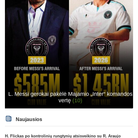
L. Messi gerokai pakėlė Majamio „Inter“ komandos
vertę
(10)
Naujausios
H. Flickas po kontrolinių rungtynių atsisveikino su R. Araujo