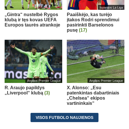
Ispanijos La Liga
„Gintra“ nustelbė Rygos
Paaiškėjo, kas turėjo
klubą ir tęs kovas UEFA
įtakos Rodri sprendimui
Europos taurės atrankoje
pasirinkti Barselonos
pusę
(17)
Anglijos Premier League
Anglijos Premier League
R. Araujo papildys
X. Alonso: „Esu
„Liverpool“ klubą
(3)
patenkintas dabartiniais
„Chelsea“ ekipos
vartininkais“
VISOS FUTBOLO NAUJIENOS