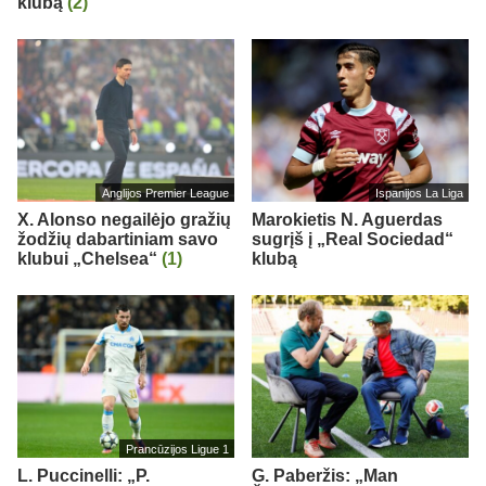
klubą
(2)
Anglijos Premier League
Ispanijos La Liga
X. Alonso negailėjo gražių
Marokietis N. Aguerdas
žodžių dabartiniam savo
sugrįš į „Real Sociedad“
klubui „Chelsea“
(1)
klubą
Prancūzijos Ligue 1
L. Puccinelli: „P.
G. Paberžis: „Man