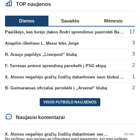
TOP naujienos
Dienos
Savaitės
Mėnesio
17
Paaiškėjo, kas turėjo įtakos Rodri sprendimui pasirinkti Barselonos pusę
3
Anapilin iškeliavo L. Messi tėtis Jorge
3
R. Araujo papildys „Liverpool“ klubą
2
F. Torresas priėmė sprendimą persikelti į PSG ekipą
1
X. Alonso negailėjo gražių žodžių dabartiniam savo klubui „Chelsea“
2
B. Guimaraesas oficialiai persikėlė į „Arsenal“ klubą
VISOS FUTBOLO NAUJIENOS
Naujausi komentarai
X. Alonso negailėjo gražių žodžių dabartiniam savo klubui „Chelsea“
56 min.
Nu nežinau, kuo garsiau jie džiaugiasi prieš kapotynes, tuo man kažkaip