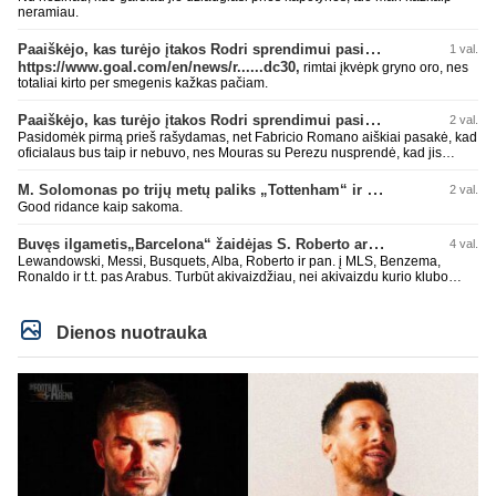
neramiau.
Paaiškėjo, kas turėjo įtakos Rodri sprendimui pasirinkti Barselonos pusę
1 val.
https://www.goal.com/en/news/r......dc30,
rimtai įkvėpk gryno oro, nes
totaliai kirto per smegenis kažkas pačiam.
Paaiškėjo, kas turėjo įtakos Rodri sprendimui pasirinkti Barselonos pusę
2 val.
Pasidomėk pirmą prieš rašydamas, net Fabricio Romano aiškiai pasakė, kad
oficialaus bus taip ir nebuvo, nes Mouras su Perezu nusprendė, kad jis
nereikalingas. Niekur nebuvo skelbta. Dar plius gemini paprašiau, kad
surasti info ar buvo oficialus bid. Atsakymas: Ne, oficialaus raštiško
M. Solomonas po trijų metų paliks „Tottenham“ ir papildys „West Ham“ klubą
2 val.
pasiūlymo (official bid) Madrido „Real“ Mančesterio „City“ klubui už Rodri dar
Good ridance kaip sakoma.
nepateikė. ​Nors žiniasklaidoje (pvz., The Athletic, Diario AS) garsiai kalbama
apie „Real“ susidomėjimą ir pradėtus pradinius veiksmus bei derybinius
Buvęs ilgametis„Barcelona“ žaidėjas S. Roberto artėja link persikėlimo į MLS
4 val.
kontaktus su žaidėjo stovykla ar „City“ vadovais, oficialus formalus
pasiūlymas iki šiol nėra registruotas. ​Ispanijos gigantai tikrina situaciją ir
Lewandowski, Messi, Busquets, Alba, Roberto ir pan. į MLS, Benzema,
vertina galimybes, tačiau kol kas viskas vyksta tik žvalgybos ir neoficialių
Ronaldo ir t.t. pas Arabus. Turbūt akivaizdžiau, nei akivaizdu kurio klubo
derybų lygmenyje. Tai gal nebesidaryk sau gėdos ir kaip sakei "vyriškai
žaidėjų labiai myli pinigėlius, o ne žaidimą. Gal todėl ir tų laimėjimų
nuryk tiesą" ir patylėk, nes esi neteisus. Čiao!
paskutiniu me tu ne tiek daug.
Dienos nuotrauka