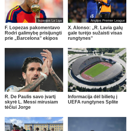
Ispanijos La Liga
Anglijos Premier League
F. Lopezas pakomentavo
X. Alonso: „R. Lavia galų
Rodri galimybę prisijungti
gale turėjo sužaisti visas
prie „Barcelona“ ekipos
rungtynes“
R. De Paulis savo įvartį
Informacija dėl bilietų į
skyrė L. Messi mirusiam
UEFA rungtynes Splite
tėčiui Jorge