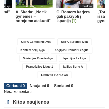
s La Liga
Transferai
Ang
„Real“
A. Skerla: „Ne tik
C. Romero karjera
„Tott
gynėmės –
gali pakrypti į
išsau
norėjome atakuoti“
Ispaniją
(1)
gynėj
UEFA Čempionų Lyga
UEFA Europos lyga
Konferencijų lyga
Anglijos Premier League
Vokietijos Bundesliga
Ispanijos La Liga
Prancūzijos Ligue 1
Italijos Serie A
Lietuvos TOP LYGA
Geriausi 0
Naujausi 0
Seniausi 0
Nėra komentarų...
Kitos naujienos