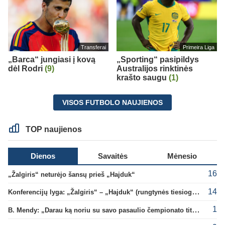
Transferai
Primeira Liga
„Barca“ jungiasi į kovą
„Sporting“ pasipildys
dėl Rodri
(9)
Australijos rinktinės
krašto saugu
(1)
VISOS FUTBOLO NAUJIENOS
TOP naujienos
Dienos
Savaitės
Mėnesio
16
„Žalgiris“ neturėjo šansų prieš „Hajduk“
14
Konferencijų lyga: „Žalgiris“ – „Hajduk“ (rungtynės tiesiogiai)
1
B. Mendy: „Darau ką noriu su savo pasaulio čempionato titulu“