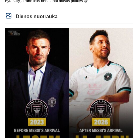
Byra City, atrodo toks nebelabai baisus palikęs 😀
Dienos nuotrauka