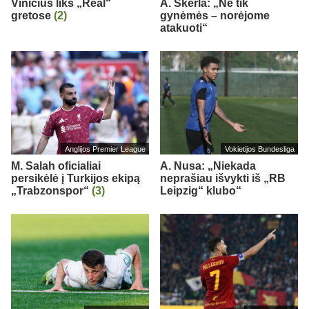
Vinicius liks „Real“
A. Skerla: „Ne tik
gretose
(2)
gynėmės – norėjome
atakuoti“
Anglijos Premier League
Vokietijos Bundesliga
M. Salah oficialiai
A. Nusa: „Niekada
persikėlė į Turkijos ekipą
neprašiau išvykti iš „RB
„Trabzonspor“
(3)
Leipzig“ klubo“