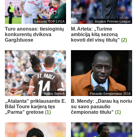
Lietuvos TOP LYGA
Anglijos Premier League
Turo anonsas: tiesioginių
M. Arteta: „Turime
konkurentų dvikova
ambiciją kitą sezoną
Gargžduose
kovoti dėl visų titulų“
(2)
Italijos Serie A
Pasaulio čempionatas 2018
„Atalanta“ priklausantis E.
B. Mendy: „Darau ką noriu
Bilal Toure karjerą tęs
su savo pasaulio
„Parma“ gretose
(1)
čempionato titulu“
(1)