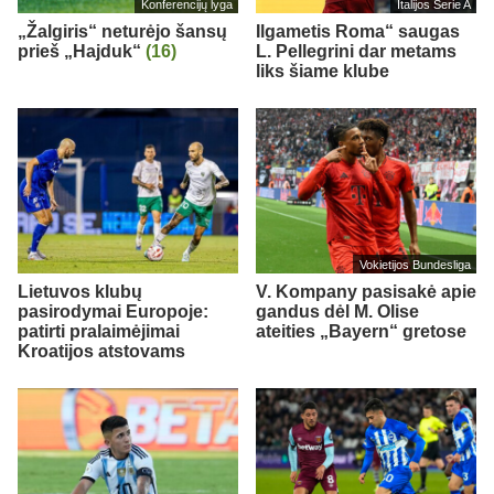
Konferencijų lyga
Italijos Serie A
„Žalgiris“ neturėjo šansų
Ilgametis Roma“ saugas
prieš „Hajduk“
(16)
L. Pellegrini dar metams
liks šiame klube
Vokietijos Bundesliga
Lietuvos klubų
V. Kompany pasisakė apie
pasirodymai Europoje:
gandus dėl M. Olise
patirti pralaimėjimai
ateities „Bayern“ gretose
Kroatijos atstovams