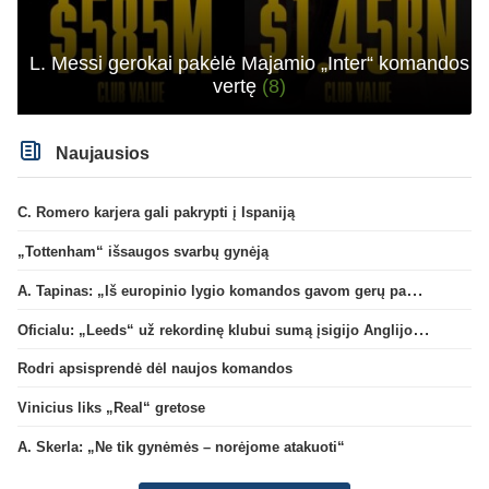
L. Messi gerokai pakėlė Majamio „Inter“ komandos
vertę
(8)
Naujausios
C. Romero karjera gali pakrypti į Ispaniją
„Tottenham“ išsaugos svarbų gynėją
A. Tapinas: „Iš europinio lygio komandos gavom gerų pamokų“
Oficialu: „Leeds“ už rekordinę klubui sumą įsigijo Anglijos rinktinės vartininką
Rodri apsisprendė dėl naujos komandos
Vinicius liks „Real“ gretose
A. Skerla: „Ne tik gynėmės – norėjome atakuoti“