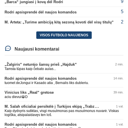
9
„Barca“ jungiasi į kovą dėl Rodri
5
Rodri apsisprendė dėl naujos komandos
2
M. Arteta: „Turime ambiciją kitą sezoną kovoti dėl visų titulų“
VISOS FUTBOLO NAUJIENOS
Naujausi komentarai
„Žalgiris“ neturėjo šansų prieš „Hajduk“
2 min.
Tamsta tūpas kaip čebato aulas...
Rodri apsisprendė dėl naujos komandos
14 min.
tuomet deJongui ir Kasado atia , Bernalis liks dubleriu.
Vinicius liks „Real“ gretose
39 min.
aciu dievui😀D
M. Salah oficialiai persikėlė į Turkijos ekipą „Trabzonspor“
1 val.
Kaip dydvyris sutiktas, visgi musulmonas pas musulmonus nuvarė. Viskas
logiška, atsipalaidavęs ten loš.
Rodri apsisprendė dėl naujos komandos
1 val.