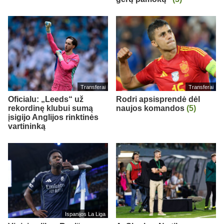
Transferai
Transferai
Oficialu: „Leeds“ už
Rodri apsisprendė dėl
rekordinę klubui sumą
naujos komandos
(5)
įsigijo Anglijos rinktinės
vartininką
Ispanijos La Liga