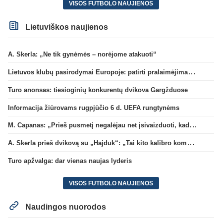
VISOS FUTBOLO NAUJIENOS
Lietuviškos naujienos
A. Skerla: „Ne tik gynėmės – norėjome atakuoti“
Lietuvos klubų pasirodymai Europoje: patirti pralaimėjimai Kroatijos atstovams
Turo anonsas: tiesioginių konkurentų dvikova Gargžduose
Informacija žiūrovams rugpjūčio 6 d. UEFA rungtynėms
M. Capanas: „Prieš pusmetį negalėjau net įsivaizduoti, kad žaisime prieš „Hajduk“
A. Skerla prieš dvikovą su „Hajduk“: „Tai kito kalibro komanda“
Turo apžvalga: dar vienas naujas lyderis
VISOS FUTBOLO NAUJIENOS
Naudingos nuorodos