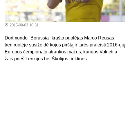
2015-09-03 10:31
Dortmundo "Borussia" krašto puolėjas Marco Reusas
treniruotėje susižeidė kojos pirštą ir turės praleisti 2016-ųjų
Europos čempionato atrankos mačus, kuriuos Vokietija
žais prieš Lenkijos bei Škotijos rinktines.