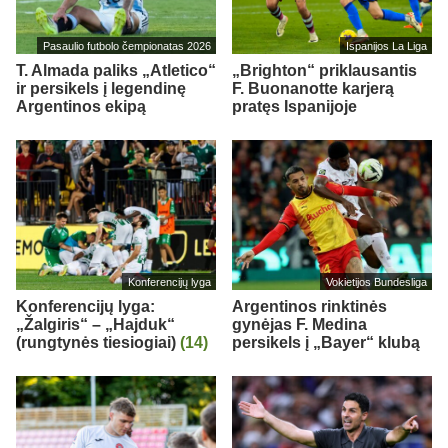
Pasaulio futbolo čempionatas 2026
Ispanijos La Liga
T. Almada paliks „Atletico“
„Brighton“ priklausantis
ir persikels į legendinę
F. Buonanotte karjerą
Argentinos ekipą
pratęs Ispanijoje
Konferencijų lyga
Vokietijos Bundesliga
Konferencijų lyga:
Argentinos rinktinės
„Žalgiris“ – „Hajduk“
gynėjas F. Medina
(rungtynės tiesiogiai)
(14)
persikels į „Bayer“ klubą