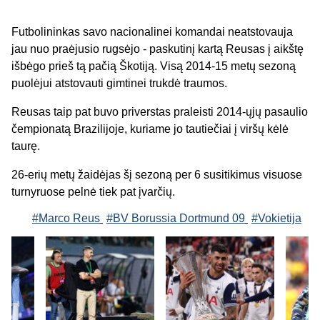
Futbolininkas savo nacionalinei komandai neatstovauja
jau nuo praėjusio rugsėjo - paskutinį kartą Reusas į aikštę
išbėgo prieš tą pačią Škotiją. Visą 2014-15 metų sezoną
puolėjui atstovauti gimtinei trukdė traumos.
Reusas taip pat buvo priverstas praleisti 2014-ųjų pasaulio
čempionatą Brazilijoje, kuriame jo tautiečiai į viršų kėlė
taurę.
26-erių metų žaidėjas šį sezoną per 6 susitikimus visuose
turnyruose pelnė tiek pat įvarčių.
#Marco Reus
#BV Borussia Dortmund 09
#Vokietija