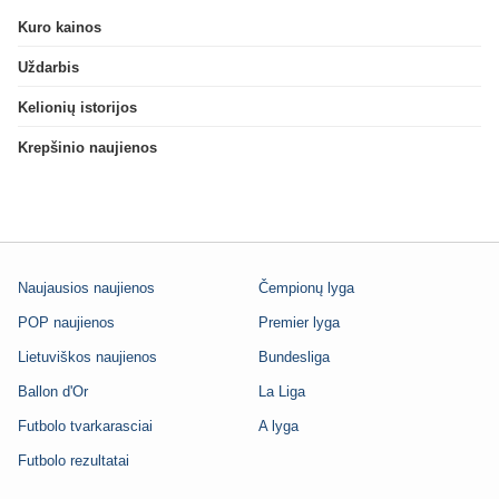
Kuro kainos
Uždarbis
Kelionių istorijos
Krepšinio naujienos
Naujausios naujienos
Čempionų lyga
POP naujienos
Premier lyga
Lietuviškos naujienos
Bundesliga
Ballon d'Or
La Liga
Futbolo tvarkarasciai
A lyga
Futbolo rezultatai