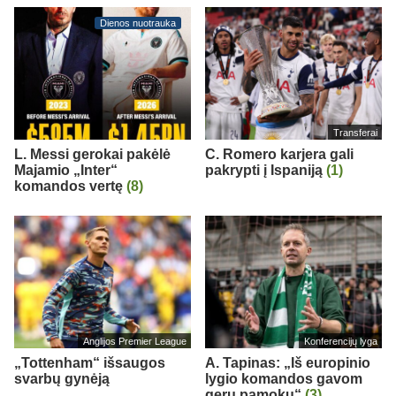
Dienos nuotrauka
Transferai
L. Messi gerokai pakėlė
C. Romero karjera gali
Majamio „Inter“
pakrypti į Ispaniją
(1)
komandos vertę
(8)
Anglijos Premier League
Konferencijų lyga
„Tottenham“ išsaugos
A. Tapinas: „Iš europinio
svarbų gynėją
lygio komandos gavom
gerų pamokų“
(3)