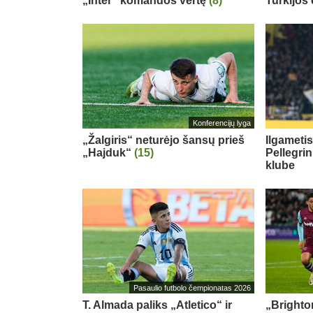
„Inter“ komandos vertę
(8)
Turkijos
Konferencijų lyga
„Žalgiris“ neturėjo šansų prieš
Ilgameti
„Hajduk“
(15)
Pellegri
klube
Pasaulio futbolo čempionatas 2026
T. Almada paliks „Atletico“ ir
„Brighton