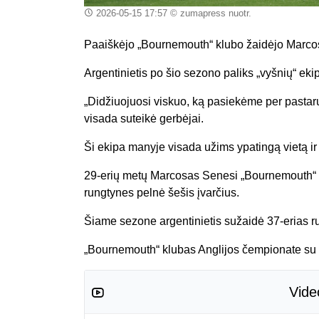
2026-05-15 17:57
© zumapress nuotr.
Paaiškėjo „Bournemouth“ klubo žaidėjo Marcos
Argentinietis po šio sezono paliks „vyšnių“ ekipą
„Didžiuojuosi viskuo, ką pasiekėme per pastar
visada suteikė gerbėjai.
Ši ekipa manyje visada užims ypatingą vietą ir s
29-erių metų Marcosas Senesi „Bournemouth“ k
rungtynes pelnė šešis įvarčius.
Šiame sezone argentinietis sužaidė 37-erias r
„Bournemouth“ klubas Anglijos čempionate su 55
Vide