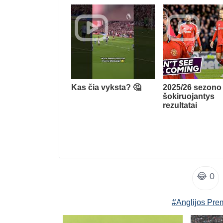
Kas čia vyksta? 🤔
2025/26 sezono
šokiruojantys
rezultatai
😂
0
#Anglijos Pre