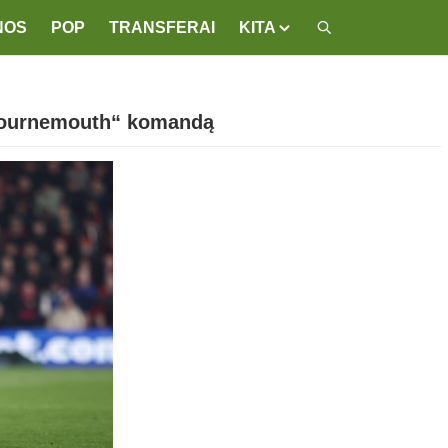
NOS
POP
TRANSFERAI
KITA
„Bournemouth“ komandą