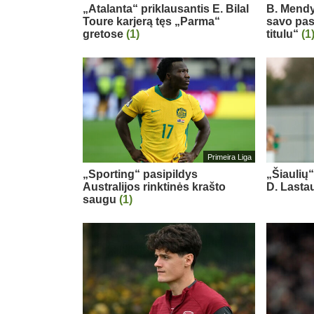
„Atalanta“ priklausantis E. Bilal
B. Mendy
Toure karjerą tęs „Parma“
savo pas
gretose
(1)
titulu“
(1
Primeira Liga
„Sporting“ pasipildys
„Šiaulių
Australijos rinktinės krašto
D. Last
saugu
(1)