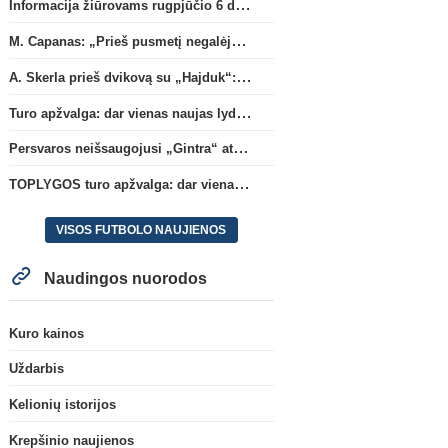
Informacija žiūrovams rugpjūčio 6 d. UEFA rungtynėms
M. Capanas: „Prieš pusmetį negalėjau net įsivaizduoti, kad žaisime prieš „Hajduk“
A. Skerla prieš dvikovą su „Hajduk“: „Tai kito kalibro komanda“
Turo apžvalga: dar vienas naujas lyderis
Persvaros neišsaugojusi „Gintra“ atrankos pusfinalyje nusileido Škotijos čempionėms
TOPLYGOS turo apžvalga: dar vienas naujas lyderis
VISOS FUTBOLO NAUJIENOS
Naudingos nuorodos
Kuro kainos
Uždarbis
Kelionių istorijos
Krepšinio naujienos