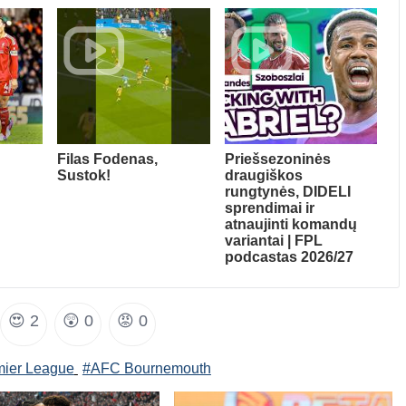
Filas Fodenas,
Priešsezoninės
Sustok!
draugiškos
rungtynės, DIDELI
sprendimai ir
atnaujinti komandų
variantai | FPL
podcastas 2026/27
😍
2
😲
0
😡
0
mier League
#AFC Bournemouth