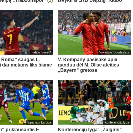
 ekipą „Trabzonspor“
(1)
išvykti iš „RB Leipzig“ klubo“
Italijos Serie A
Vokietijos Bundesliga
s Roma“ saugas L.
V. Kompany pasisakė apie
ni dar metams liks šiame
gandus dėl M. Olise ateities
„Bayern“ gretose
Ispanijos La Liga
Konferencijų lyga
“ priklausantis F.
Konferencijų lyga: „Žalgiris“ –