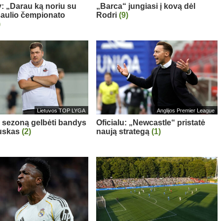
: „Darau ką noriu su
„Barca“ jungiasi į kovą dėl
aulio čempionato
Rodri
(9)
)
Lietuvos TOP LYGA
Anglijos Premier League
“ sezoną gelbėti bandys
Oficialu: „Newcastle“ pristatė
auskas
(2)
naują strategą
(1)