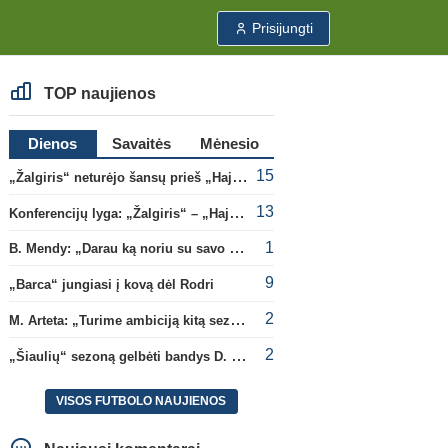
Prisijungti
TOP naujienos
Dienos
Savaitės
Mėnesio
15
„Žalgiris“ neturėjo šansų prieš „Hajduk“
13
Konferencijų lyga: „Žalgiris“ – „Hajduk“ (rungtynės tiesiogiai)
1
B. Mendy: „Darau ką noriu su savo pasaulio čempionato titulu“
9
„Barca“ jungiasi į kovą dėl Rodri
2
M. Arteta: „Turime ambiciją kitą sezoną kovoti dėl visų titulų“
2
„Šiaulių“ sezoną gelbėti bandys D. Lastauskas
VISOS FUTBOLO NAUJIENOS