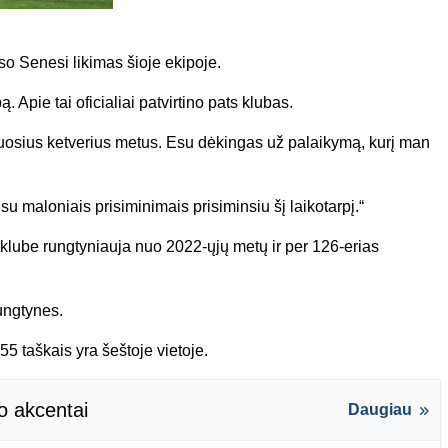
o Senesi likimas šioje ekipoje.
. Apie tai oficialiai patvirtino pats klubas.
uosius ketverius metus. Esu dėkingas už palaikymą, kurį man
u maloniais prisiminimais prisiminsiu šį laikotarpį.“
lube rungtyniauja nuo 2022-ųjų metų ir per 126-erias
ungtynes.
 taškais yra šeštoje vietoje.
o akcentai
Daugiau