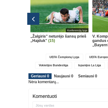
Lietuvos TOP LYGA
Konferencijų lyga
esioginių
„Žalgiris“ neturėjo šansų prieš
V. Komp
ova
„Hajduk“
(15)
gandus d
„Bayern
UEFA Čempionų Lyga
UEFA Europos
Vokietijos Bundesliga
Ispanijos La Liga
Geriausi 0
Naujausi 0
Seniausi 0
Nėra komentarų...
Komentuoti