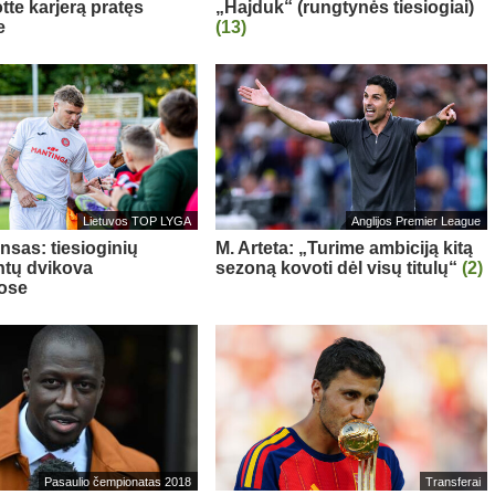
te karjerą pratęs
„Hajduk“ (rungtynės tiesiogiai)
e
(13)
Lietuvos TOP LYGA
Anglijos Premier League
nsas: tiesioginių
M. Arteta: „Turime ambiciją kitą
tų dvikova
sezoną kovoti dėl visų titulų“
(2)
ose
Pasaulio čempionatas 2018
Transferai