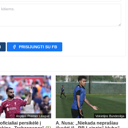
I
PRISIJUNGTI SU FB
Anglijos Premier League
Vokietijos Bundesliga
oficialiai persikėlė į
A. Nusa: „Niekada neprašiau