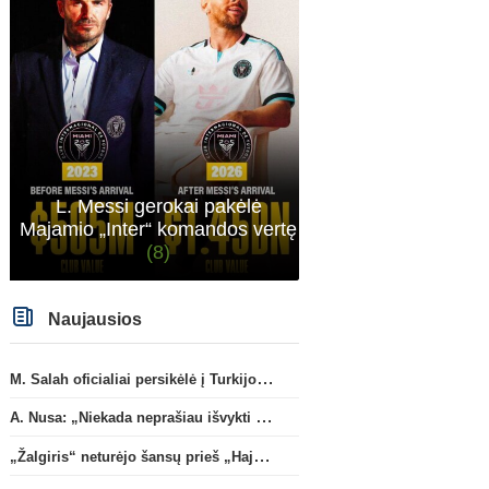
atveju - numusima.
L. Messi gerokai pakėlė
Majamio „Inter“ komandos vertę
(8)
Naujausios
M. Salah oficialiai persikėlė į Turkijos ekipą „Trabzonspor“
A. Nusa: „Niekada neprašiau išvykti iš „RB Leipzig“ klubo“
„Žalgiris“ neturėjo šansų prieš „Hajduk“