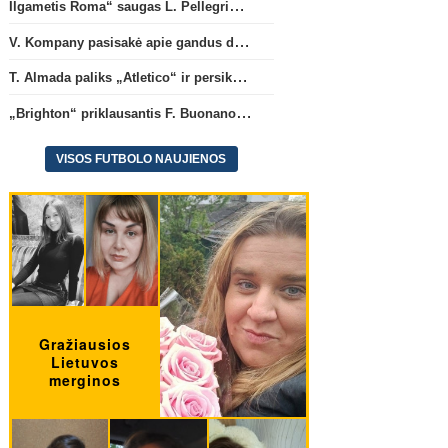
Ilgametis Roma“ saugas L. Pellegrini dar metams liks šiame klube
V. Kompany pasisakė apie gandus dėl M. Olise ateities „Bayern“ gretose
T. Almada paliks „Atletico“ ir persikels į legendinę Argentinos ekipą
„Brighton“ priklausantis F. Buonanotte karjerą pratęs Ispanijoje
Ispanijos La Liga
Konfere
„Brighton“ priklausantis F.
Konferencijų lyga: „Žalgi
VISOS FUTBOLO NAUJIENOS
Buonanotte karjerą pratęs
„Hajduk“ (rungtynės tiesi
Ispanijoje
(13)