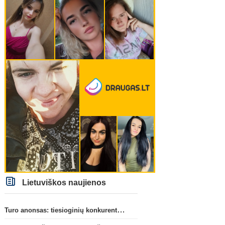
Lietuviškos naujienos
Turo anonsas: tiesioginių konkurentų dvikova Gargžduose