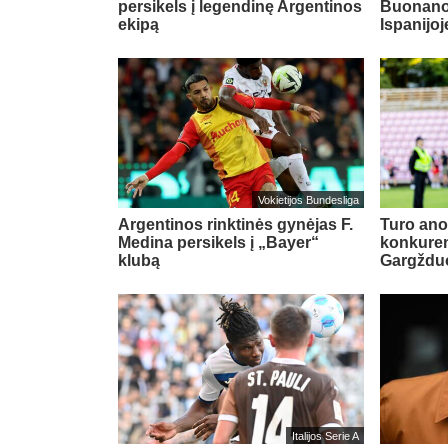
persikels į legendinę Argentinos
Buonanot
ekipą
Ispanijoj
Vokietijos Bundesliga
Argentinos rinktinės gynėjas F.
Turo ano
Medina persikels į „Bayer“
konkuren
klubą
Gargždu
Italijos Serie A