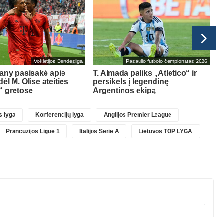
Vokietijos Bundesliga
Pasaulio futbolo čempionatas 2026
any pasisakė apie
T. Almada paliks „Atletico“ ir
ėl M. Olise ateities
persikels į legendinę
“ gretose
Argentinos ekipą
 lyga
Konferencijų lyga
Anglijos Premier League
Prancūzijos Ligue 1
Italijos Serie A
Lietuvos TOP LYGA