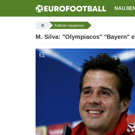
NAUJIE
Futbolo naujienos
M. Silva: "Olympiacos" "Bayern" e