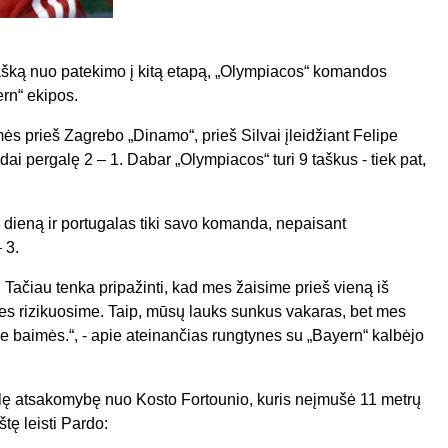
tašką nuo patekimo į kitą etapą, „Olympiacos“ komandos
ern“ ekipos.
s prieš Zagrebo „Dinamo“, prieš Silvai įleidžiant Felipe
ai pergalę 2 – 1. Dabar „Olympiacos“ turi 9 taškus - tiek pat,
 dieną ir portugalas tiki savo komanda, nepaisant
 3.
 Tačiau tenka pripažinti, kad mes žaisime prieš vieną iš
 Mes rizikuosime. Taip, mūsų lauks sunkus vakaras, bet mes
e baimės.“, - apie ateinančias rungtynes su „Bayern“ kalbėjo
ulę atsakomybę nuo Kosto Fortounio, kuris neįmušė 11 metrų
tę leisti Pardo: