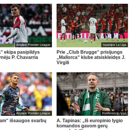
Anglijos Premier League
Ispanijos La Liga
“ ekipa pasipildys
Prie „Club Brugge“ prisijungs
ynėju P. Chavarria
„Mallorca“ klube atsiskleidęs J.
Virgili
Anglijos Premier League
Konferencijų lyga
am“ išsaugos svarbų
A. Tapinas: „Iš europinio lygio
komandos gavom gerų