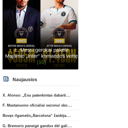
L. Messi gerokai pakėlė
Majamio „Inter“ komandos vertę
(10)
Naujausios
X. Alonso: „Esu patenkintas dabartiniais „Chelsea“ ekipos vartininkais“
Italijos Serie A
Anglijos Premi
F. Mastanuono oficialiai sezonui skolinamas „Fiorentina“ ekipai
G. Bremeris paneigė gandus
G. Rulli – per žingsnį nuo
dėl galimo išvykimo iš
persikėlimo į „Mancheste
Buvęs ilgametis„Barcelona“ žaidėjas S. Roberto artėja link persikėlimo į MLS
„Juventus“ klubo
klubą
G. Bremeris paneigė gandus dėl galimo išvykimo iš „Juventus“ klubo