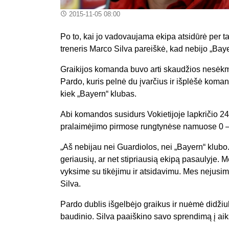
2015-11-05 08:00
Po to, kai jo vadovaujama ekipa atsidūrė per 
treneris Marco Silva pareiškė, kad nebijo „Bay
Graikijos komanda buvo arti skaudžios nesėkmė
Pardo, kuris pelnė du įvarčius ir išplėšė komand
kiek „Bayern“ klubas.
Abi komandos susidurs Vokietijoje lapkričio 24
pralaimėjimo pirmose rungtynėse namuose 0 –
„Aš nebijau nei Guardiolos, nei „Bayern“ klubo.
geriausių, ar net stipriausią ekipą pasaulyje.
vyksime su tikėjimu ir atsidavimu. Mes nejusim
Silva.
Pardo dublis išgelbėjo graikus ir nuėmė didži
baudinio. Silva paaiškino savo sprendimą į aikš