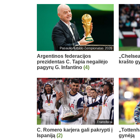
Pasaulio futbolo čempionatas 2026
Argentinos federacijos
„Chelsea
prezidentas C. Tapia negailėjo
krašto g
pagyrų G. Infantino
(4)
Transferai
C. Romero karjera gali pakrypti į
„Tottenh
Ispaniją
(2)
gynėją