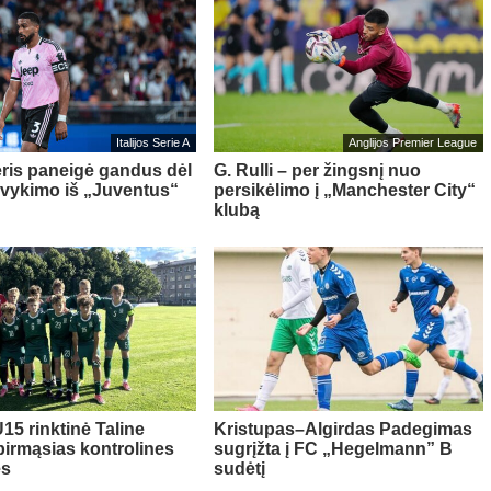
Italijos Serie A
Anglijos Premier League
ris paneigė gandus dėl
G. Rulli – per žingsnį nuo
švykimo iš „Juventus“
persikėlimo į „Manchester City“
klubą
15 rinktinė Taline
Kristupas–Algirdas Padegimas
pirmąsias kontrolines
sugrįžta į FC „Hegelmann” B
es
sudėtį