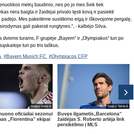
enuolikos metrų baudinio, nes po jo mes šiek tiek
 nėra baigta ir žaidėjai privalo tęsti kovą ir pasiekti
i padėjo. Mes pakeitėme susitikimo eigą ir iškovojome pergalę,
irodymas gali pakeisti rungtynes.“, - kalbėjo Silva.
 dviems turams, F grupėje „Bayern“ ir „Olympiakos“ turi po
skaitoje turi po tris taškus.
a
#Bayern Munich FC
#Olympiacos CFP
Italijos Serie A
Italijos Serie A
nuono oficialiai sezonui
Buvęs ilgametis„Barcelona“
as „Fiorentina“ ekipai
žaidėjas S. Roberto artėja link
persikėlimo į MLS