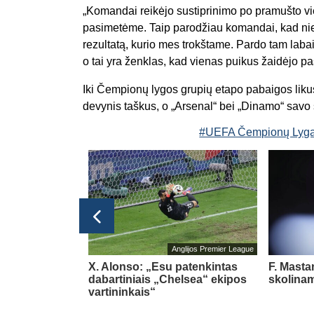
„Komandai reikėjo sustiprinimo po pramušto vi
pasimetėme. Taip parodžiau komandai, kad niekas
rezultatą, kurio mes trokštame. Pardo tam laba
o tai yra ženklas, kad vienas puikus žaidėjo pas
Iki Čempionų lygos grupių etapo pabaigos likus
devynis taškus, o „Arsenal“ bei „Dinamo“ savo są
#UEFA Čempionų Lyg
glijos Premier League
Anglijos Premier League
pasipildys
X. Alonso: „Esu patenkintas
F. Masta
Chavarria
dabartiniais „Chelsea“ ekipos
skolinam
vartininkais“