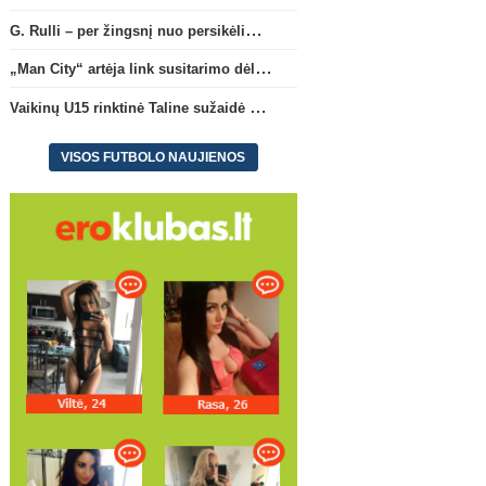
G. Rulli – per žingsnį nuo persikėlimo į „Manchester City“ klubą
„Man City“ artėja link susitarimo dėl marokiečio A. Bouaddi persikėlimo
Vaikinų U15 rinktinė Taline sužaidė pirmąsias kontrolines rungtynes
VISOS FUTBOLO NAUJIENOS