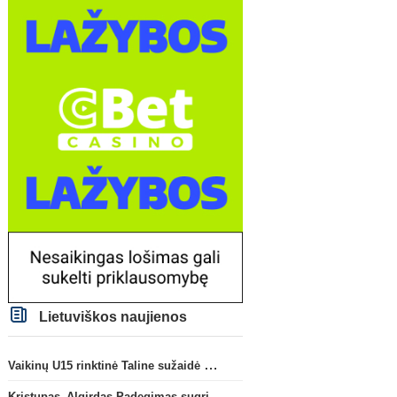
Lietuviškos naujienos
Vaikinų U15 rinktinė Taline sužaidė pirmąsias kontrolines rungtynes
Kristupas–Algirdas Padegimas sugrįžta į FC „Hegelmann” B sudėtį