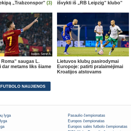
 ekipą „Trabzonspor“
(3)
išvykti iš „RB Leipzig“ klubo“
Italijos Serie A
s Roma“ saugas L.
Lietuvos klubų pasirodymai
ni dar metams liks šiame
Europoje: patirti pralaimėjimai
Kroatijos atstovams
 FUTBOLO NAUJIENOS
ų lyga
Pasaulio čempionatas
lyga
Europos čempionatas
iga
Europos salės futbolo čempionatas