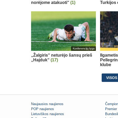
norėjome atakuoti“
(1)
Turkijos
Konferencijų lyga
„Žalgiris“ neturėjo šansų prieš
Ilgameti
„Hajduk“
(17)
Pellegri
klube
VISOS
Naujausios naujienos
Čempion
POP naujienos
Premier 
Lietuviškos naujienos
Bundesl