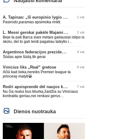
Naujausi komentarai
A. Tapinas: „Iš europinio lygio komandos gavom gerų pamokų“
1 val.
Pasirodo,paramas apsimoka rinkti.
L. Messi gerokai pakėlė Majamio „Inter“ komandos vertę
2 val.
Beje ta pati Barca siais metais galiausiai islipo is
skolu, del to gali leisti pagaliau taikytis i
komandos pildyma ka ir daro su Adeyemi, Rodri,
visa Julian Alvarez saga.
Argentinos federacijos prezidentas C. Tapia negailėjo pagyrų G. Infantino
4 val.
Šūdas apie šūdą tik gerai
Vinicius liks „Real“ gretose
6 val.
Ačiū kad lieka,nereiks Premier league ta
princesę matyti😀
Rodri apsisprendė dėl naujos komandos
7 val.
Nu čia realui bus kliurka,žaidžia su Viniciaus
kontraktu geriau,nei renkasi gerus
žaidėjus...kolkas ne vienas nebuvo geras
Dienos nuotrauka