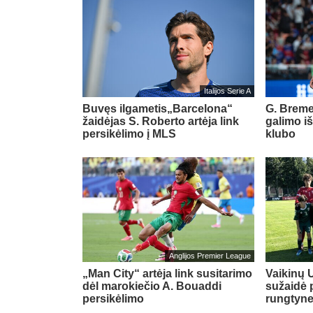
Italijos Serie A
Buvęs ilgametis„Barcelona“
G. Breme
žaidėjas S. Roberto artėja link
galimo i
persikėlimo į MLS
klubo
Anglijos Premier League
„Man City“ artėja link susitarimo
Vaikinų U
dėl marokiečio A. Bouaddi
sužaidė 
persikėlimo
rungtyn