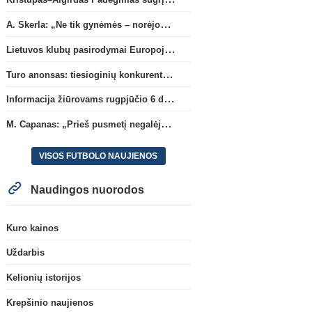
A. Skerla: „Ne tik gynėmės – norėjome atakuoti“
Lietuvos klubų pasirodymai Europoje: patirti pralaimėjimai Kroatijos atstovams
Turo anonsas: tiesioginių konkurentų dvikova Gargžduose
Informacija žiūrovams rugpjūčio 6 d. UEFA rungtynėms
M. Capanas: „Prieš pusmetį negalėjau net įsivaizduoti, kad žaisime prieš „Hajduk“
VISOS FUTBOLO NAUJIENOS
Naudingos nuorodos
Kuro kainos
Uždarbis
Kelionių istorijos
Krepšinio naujienos