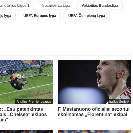
ancūzijos Ligue 1
Ispanijos La Liga
Vokietijos Bundesliga
jų lyga
UEFA Europos lyga
UEFA Čempionų Lyga
Anglijos Premier League
Italijos Serie A
o: „Esu patenkintas
F. Mastanuono oficialiai sezonui
iais „Chelsea“ ekipos
skolinamas „Fiorentina“ ekipai
ais“