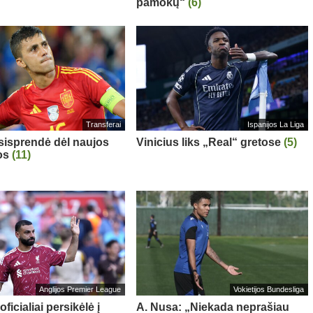
pamokų“
(6)
Transferai
Ispanijos La Liga
sisprendė dėl naujos
Vinicius liks „Real“ gretose
(5)
os
(11)
Anglijos Premier League
Vokietijos Bundesliga
oficialiai persikėlė į
A. Nusa: „Niekada neprašiau