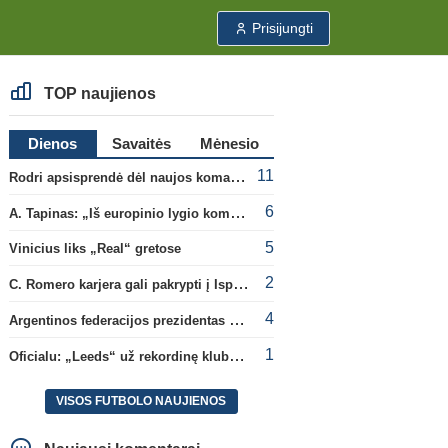
Prisijungti
TOP naujienos
Dienos
Savaitės
Mėnesio
11
Rodri apsisprendė dėl naujos komandos
6
A. Tapinas: „Iš europinio lygio komandos gavom gerų pamokų“
5
Vinicius liks „Real“ gretose
2
C. Romero karjera gali pakrypti į Ispaniją
4
Argentinos federacijos prezidentas C. Tapia negailėjo pagyrų G. Infantino
1
Oficialu: „Leeds“ už rekordinę klubui sumą įsigijo Anglijos rinktinės vartininką
VISOS FUTBOLO NAUJIENOS