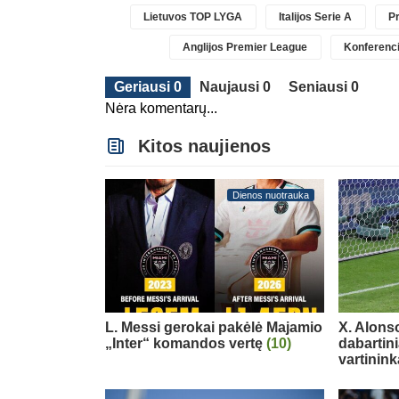
Lietuvos TOP LYGA
Italijos Serie A
Pr
Anglijos Premier League
Konferenci
Geriausi 0
Naujausi 0
Seniausi 0
Nėra komentarų...
Kitos naujienos
Dienos nuotrauka
L. Messi gerokai pakėlė Majamio
X. Alons
„Inter“ komandos vertę
(10)
dabartin
vartinink