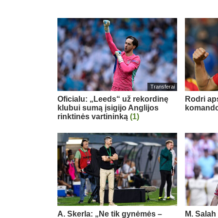
Transferai
Oficialu: „Leeds“ už rekordinę
Rodri ap
klubui sumą įsigijo Anglijos
komand
rinktinės vartininką
(1)
A. Skerla: „Ne tik gynėmės –
M. Salah 