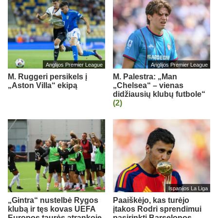
Anglijos Premier League
Anglijos Premier League
M. Ruggeri persikels į
M. Palestra: „Man
„Aston Villa“ ekipą
„Chelsea“ – vienas
didžiausių klubų futbole“
(2)
Ispanijos La Liga
„Gintra“ nustelbė Rygos
Paaiškėjo, kas turėjo
klubą ir tęs kovas UEFA
įtakos Rodri sprendimui
Europos taurės atrankoje
pasirinkti Barselonos