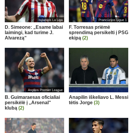
Ispanijos La Liga
Prancūzijos Ligue 1
D. Simeone: „Esame labai
F. Torresas priėmė
laimingi, kad turime J.
sprendimą persikelti į PSG
Alvarezą“
ekipą
(2)
Anglijos Premier League
B. Guimaraesas oficialiai
Anapilin iškeliavo L. Messi
persikėlė į „Arsenal“
tėtis Jorge
(3)
klubą
(2)