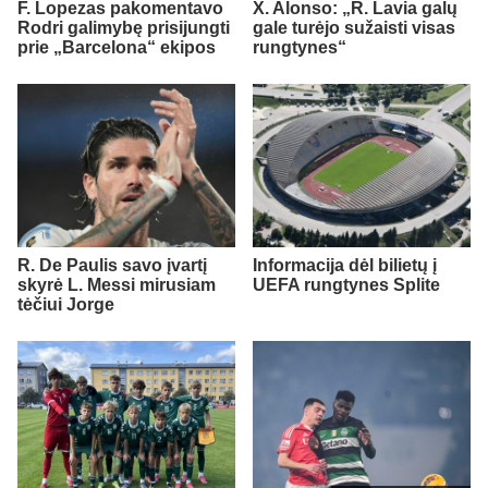
F. Lopezas pakomentavo
X. Alonso: „R. Lavia galų
Rodri galimybę prisijungti
gale turėjo sužaisti visas
prie „Barcelona“ ekipos
rungtynes“
R. De Paulis savo įvartį
Informacija dėl bilietų į
skyrė L. Messi mirusiam
UEFA rungtynes Splite
tėčiui Jorge