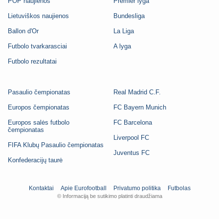
POP naujienos
Premier lyga
Lietuviškos naujienos
Bundesliga
Ballon d'Or
La Liga
Futbolo tvarkarasciai
A lyga
Futbolo rezultatai
Pasaulio čempionatas
Real Madrid C.F.
Europos čempionatas
FC Bayern Munich
Europos salės futbolo
FC Barcelona
čempionatas
Liverpool FC
FIFA Klubų Pasaulio čempionatas
Juventus FC
Konfederacijų taurė
Kontaktai
Apie Eurofootball
Privatumo politika
Futbolas
© Informaciją be sutikimo platinti draudžiama