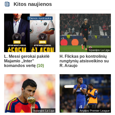
Kitos naujienos
Dienos nuotrauka
Ispanijos La Liga
L. Messi gerokai pakėlė
H. Flickas po kontrolinių
Majamio „Inter“
rungtynių atsisveikino su
komandos vertę
(10)
R. Araujo
Ispanijos La Liga
Anglijos Premier League