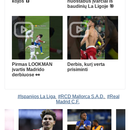
kojos 🧲
nuostabūs įvarčiai iš
baudinių La Ligoje 🎯
Pirmas LOOKMAN
Derbis, kurį verta
įvartis Madrido
prisiminti
derbiuose 👀
#Ispanijos La Liga
#RCD Mallorca S.A.D.
#Real
Madrid C.F.