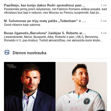
Paaiškėjo, kas turėjo įtakos Rodri sprendimui pasirinkti Barselonos pusę
1 val.
Pasidomėk pirmą prieš rašydamas, net Fabricio Romano aiškiai pasakė, kad
oficialaus bus taip ir nebuvo, nes Mouras su Perezu nusprendė, kad jis
nereikalingas. Niekur nebuvo skelbta. Dar plius gemini paprašiau, kad
surasti info ar buvo oficialus bid. Atsakymas: Ne, oficialaus raštiško
M. Solomonas po trijų metų paliks „Tottenham“ ir papildys „West Ham“ klubą
2 val.
pasiūlymo (official bid) Madrido „Real“ Mančesterio „City“ klubui už Rodri dar
Good ridance kaip sakoma.
nepateikė. ​Nors žiniasklaidoje (pvz., The Athletic, Diario AS) garsiai kalbama
apie „Real“ susidomėjimą ir pradėtus pradinius veiksmus bei derybinius
Buvęs ilgametis„Barcelona“ žaidėjas S. Roberto artėja link persikėlimo į MLS
4 val.
kontaktus su žaidėjo stovykla ar „City“ vadovais, oficialus formalus
pasiūlymas iki šiol nėra registruotas. ​Ispanijos gigantai tikrina situaciją ir
Lewandowski, Messi, Busquets, Alba, Roberto ir pan. į MLS, Benzema,
vertina galimybes, tačiau kol kas viskas vyksta tik žvalgybos ir neoficialių
Ronaldo ir t.t. pas Arabus. Turbūt akivaizdžiau, nei akivaizdu kurio klubo
derybų lygmenyje. Tai gal nebesidaryk sau gėdos ir kaip sakei "vyriškai
žaidėjų labiai myli pinigėlius, o ne žaidimą. Gal todėl ir tų laimėjimų
nuryk tiesą" ir patylėk, nes esi neteisus. Čiao!
paskutiniu me tu ne tiek daug.
Dienos nuotrauka