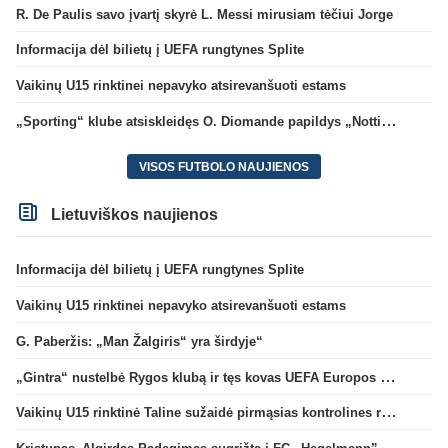
R. De Paulis savo įvartį skyrė L. Messi mirusiam tėčiui Jorge
Informacija dėl bilietų į UEFA rungtynes Splite
Vaikinų U15 rinktinei nepavyko atsirevanšuoti estams
„Sporting“ klube atsiskleidęs O. Diomande papildys „Nottingham“ gretas
VISOS FUTBOLO NAUJIENOS
Lietuviškos naujienos
Informacija dėl bilietų į UEFA rungtynes Splite
Vaikinų U15 rinktinei nepavyko atsirevanšuoti estams
G. Paberžis: „Man Žalgiris“ yra širdyje“
„Gintra“ nustelbė Rygos klubą ir tęs kovas UEFA Europos taurės atrankoje
Vaikinų U15 rinktinė Taline sužaidė pirmąsias kontrolines rungtynes
Kristupas–Algirdas Padegimas sugrįžta į FC „Hegelmann” B sudėtį