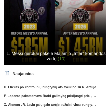
L. Messi gerokai pakėlė Majamio „Inter“ komandos
vertę
(10)
Naujausios
H. Flickas po kontrolinių rungtynių atsisveikino su R. Araujo
F. Lopezas pakomentavo Rodri galimybę prisijungti prie „Barcelona“ ekipos
X. Alonso: „R. Lavia galų gale turėjo sužaisti visas rungtynes“