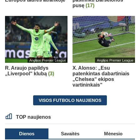
pusę
(17)
Anglijos Premier League
Anglijos Premier League
R. Araujo papildys
X. Alonso: „Esu
„Liverpool“ klubą
(3)
patenkintas dabartiniais
„Chelsea“ ekipos
vartininkais“
VISOS FUTBOLO NAUJIENOS
TOP naujienos
Dienos
Savaitės
Mėnesio