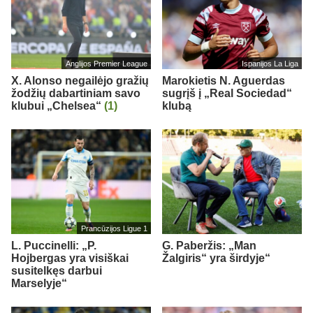
Anglijos Premier League
Ispanijos La Liga
X. Alonso negailėjo gražių
Marokietis N. Aguerdas
žodžių dabartiniam savo
sugrįš į „Real Sociedad“
klubui „Chelsea“
(1)
klubą
Prancūzijos Ligue 1
L. Puccinelli: „P.
G. Paberžis: „Man
Hojbergas yra visiškai
Žalgiris“ yra širdyje“
susitelkęs darbui
Marselyje“