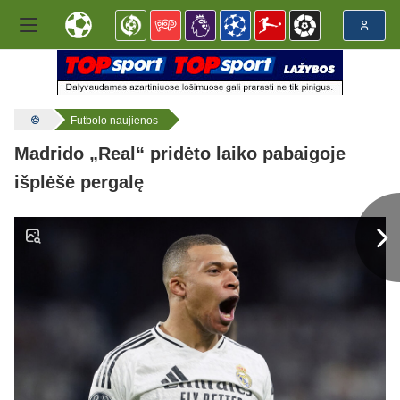
Futbolo naujienos
Madrido „Real“ pridėto laiko pabaigoje
išplėšė pergalę