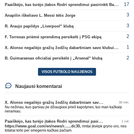
17
Paaiškėjo, kas turėjo įtakos Rodri sprendimui pasirinkti Barselonos pusę
3
Anapilin iškeliavo L. Messi tėtis Jorge
3
R. Araujo papildys „Liverpool“ klubą
2
F. Torresas priėmė sprendimą persikelti į PSG ekipą
1
X. Alonso negailėjo gražių žodžių dabartiniam savo klubui „Chelsea“
2
B. Guimaraesas oficialiai persikėlė į „Arsenal“ klubą
VISOS FUTBOLO NAUJIENOS
Naujausi komentarai
X. Alonso negailėjo gražių žodžių dabartiniam savo klubui „Chelsea“
38 min.
Nu nežinau, kuo garsiau jie džiaugiasi prieš kapotynes, tuo man kažkaip
neramiau.
Paaiškėjo, kas turėjo įtakos Rodri sprendimui pasirinkti Barselonos pusę
1 val.
https://www.goal.com/en/news/r......dc30,
rimtai įkvėpk gryno oro, nes
totaliai kirto per smegenis kažkas pačiam.