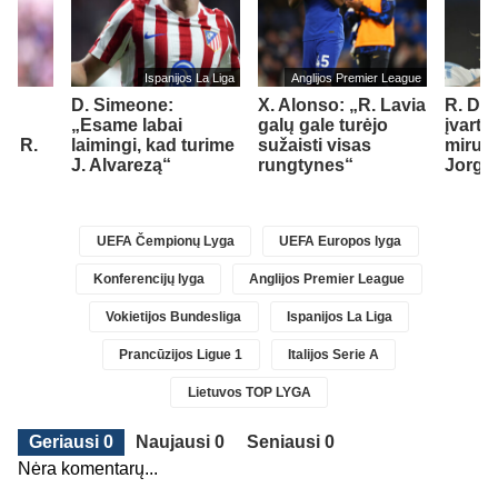
Ispanijos La Liga
Anglijos Premier League
“
D. Simeone:
X. Alonso: „R. Lavia
R. De 
„Esame labai
galų gale turėjo
įvartį
ti R.
laimingi, kad turime
sužaisti visas
mirusi
J. Alvarezą“
rungtynes“
Jorge
UEFA Čempionų Lyga
UEFA Europos lyga
Konferencijų lyga
Anglijos Premier League
Vokietijos Bundesliga
Ispanijos La Liga
Prancūzijos Ligue 1
Italijos Serie A
Lietuvos TOP LYGA
Geriausi 0
Naujausi 0
Seniausi 0
Nėra komentarų...