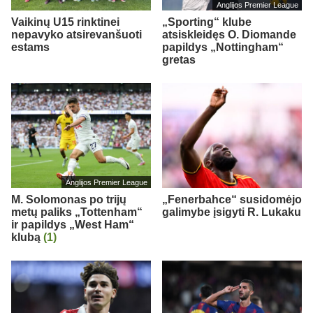
Anglijos Premier League
Vaikinų U15 rinktinei
„Sporting“ klube
nepavyko atsirevanšuoti
atsiskleidęs O. Diomande
estams
papildys „Nottingham“
gretas
Anglijos Premier League
M. Solomonas po trijų
„Fenerbahce“ susidomėjo
metų paliks „Tottenham“
galimybe įsigyti R. Lukaku
ir papildys „West Ham“
klubą
(1)