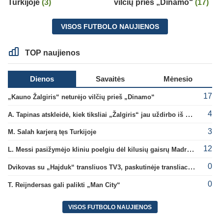
Turkijoje
(3)
vilčių prieš „Dinamo“
(17)
VISOS FUTBOLO NAUJIENOS
TOP naujienos
Dienos
Savaitės
Mėnesio
17
„Kauno Žalgiris“ neturėjo vilčių prieš „Dinamo“
4
A. Tapinas atskleidė, kiek tiksliai „Žalgiris“ jau uždirbo iš UEFA premijų
3
M. Salah karjerą tęs Turkijoje
12
L. Messi pasižymėjo kliniu poelgiu dėl kilusių gaisrų Madride
0
Dvikovas su „Hajduk“ transliuos TV3, paskutinėje transliacijoje – nauji rekordai
0
T. Reijndersas gali palikti „Man City“
VISOS FUTBOLO NAUJIENOS