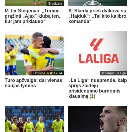
Eredivisie
M. ter Stegenas: „Turime
A. Skerla prieš dvikovą su
grąžinti „Ajax“ klubą ten,
„Hajduk“: „Tai kito kalibro
kur jam priklauso“
komanda“
Lietuvos TOP LYGA
Ispanijos La Liga
Turo apžvalga: dar vienas
„La Liga“ nusprendė, kaip
naujas lyderis
spręs žaidėjų
prisidengimo burnomis
klausimą
(1)