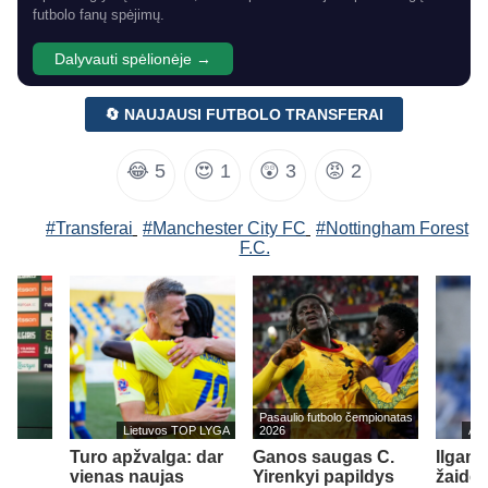
futbolo fanų spėjimų.
Dalyvauti spėlionėje →
🔄 NAUJAUSI FUTBOLO TRANSFERAI
😂
5
😍
1
😲
3
😡
2
#Transferai
#Manchester City FC
#Nottingham Forest
F.C.
Pasaulio futbolo čempionatas
Lietuvos TOP LYGA
2026
Ang
š
Turo apžvalga: dar
Ganos saugas C.
Ilgame
vienas naujas
Yirenkyi papildys
žaidėj