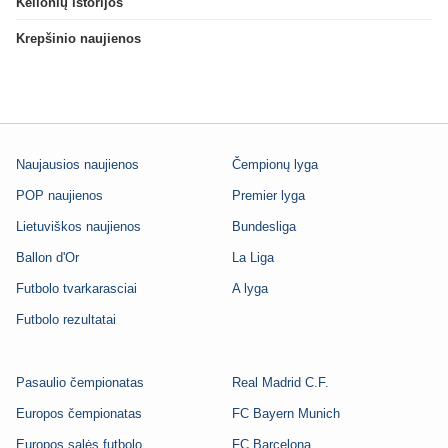
Kelionių istorijos
Krepšinio naujienos
Naujausios naujienos
Čempionų lyga
POP naujienos
Premier lyga
Lietuviškos naujienos
Bundesliga
Ballon d'Or
La Liga
Futbolo tvarkarasciai
A lyga
Futbolo rezultatai
Pasaulio čempionatas
Real Madrid C.F.
Europos čempionatas
FC Bayern Munich
Europos salės futbolo
FC Barcelona