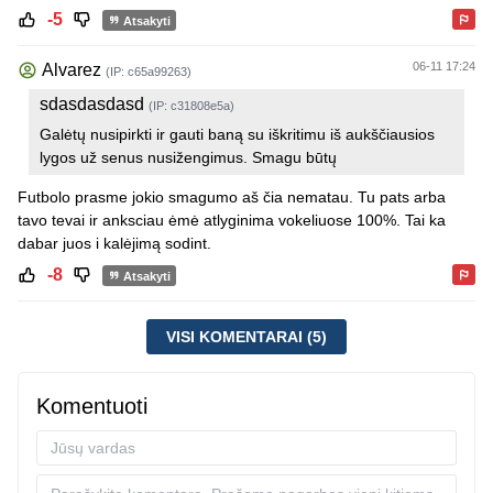
-5
Atsakyti
06-11 17:24
Alvarez
(IP: c65a99263)
sdasdasdasd
(IP: c31808e5a)
Galėtų nusipirkti ir gauti baną su iškritimu iš aukščiausios
lygos už senus nusižengimus. Smagu būtų
Futbolo prasme jokio smagumo aš čia nematau. Tu pats arba
tavo tevai ir anksciau ėmė atlyginima vokeliuose 100%. Tai ka
dabar juos i kalėjimą sodint.
-8
Atsakyti
VISI KOMENTARAI (5)
Komentuoti