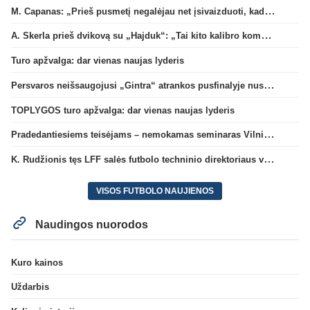
M. Capanas: „Prieš pusmetį negalėjau net įsivaizduoti, kad žaisime prieš „Hajduk“
A. Skerla prieš dvikovą su „Hajduk“: „Tai kito kalibro komanda“
Turo apžvalga: dar vienas naujas lyderis
Persvaros neišsaugojusi „Gintra“ atrankos pusfinalyje nusileido Škotijos čempionėms
TOPLYGOS turo apžvalga: dar vienas naujas lyderis
Pradedantiesiems teisėjams – nemokamas seminaras Vilniuje šį penktadienį
K. Rudžionis tęs LFF salės futbolo techninio direktoriaus veiklą
VISOS FUTBOLO NAUJIENOS
Naudingos nuorodos
Kuro kainos
Uždarbis