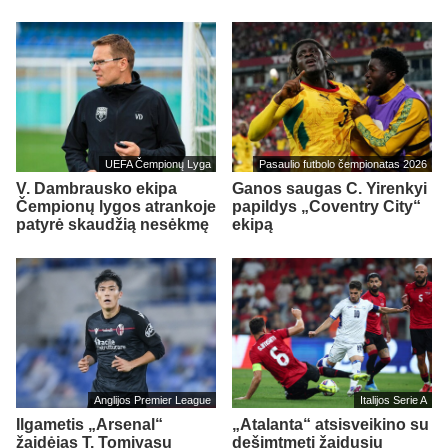
UEFA Čempionų Lyga
Pasaulio futbolo čempionatas 2026
V. Dambrausko ekipa
Ganos saugas C. Yirenkyi
Čempionų lygos atrankoje
papildys „Coventry City“
patyrė skaudžią nesėkmę
ekipą
Anglijos Premier League
Italijos Serie A
Ilgametis „Arsenal“
„Atalanta“ atsisveikino su
žaidėjas T. Tomiyasu
dešimtmetį žaidusiu