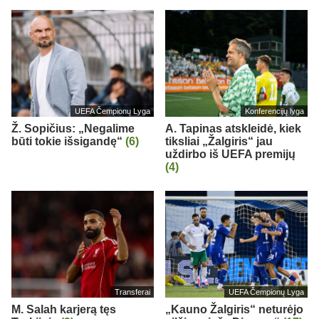
UEFA Čempionų Lyga
Konferencijų lyga
Ž. Sopičius: „Negalime
A. Tapinas atskleidė, kiek
būti tokie išsigandę“
(6)
tiksliai „Žalgiris“ jau
uždirbo iš UEFA premijų
(4)
Transferai
UEFA Čempionų Lyga
M. Salah karjerą tęs
„Kauno Žalgiris“ neturėjo