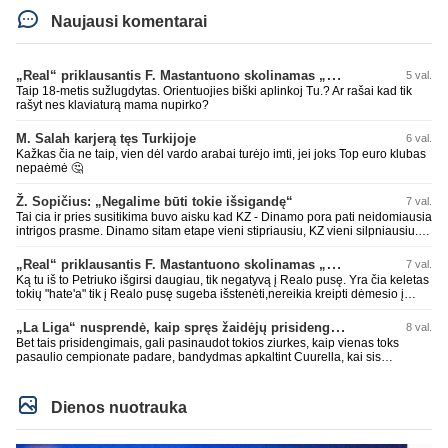
Naujausi komentarai
„Real“ priklausantis F. Mastantuono skolinamas „Fiorentina“ ekipai
5 val.
Taip 18-metis sužlugdytas. Orientuojies biški aplinkoj Tu.? Ar rašai kad tik
rašyt nes klaviaturą mama nupirko?
M. Salah karjerą tęs Turkijoje
6 val.
Kažkas čia ne taip, vien dėl vardo arabai turėjo imti, jei joks Top euro klubas
nepaėmė 🤔
Ž. Sopičius: „Negalime būti tokie išsigandę“
7 val.
Tai cia ir pries susitikima buvo aisku kad KZ - Dinamo pora pati neidomiausia
intrigos prasme. Dinamo sitam etape vieni stipriausiu, KZ vieni silpniausiu.
Taip kad nieko cia netiketo. Tik aisku nereikejo zaist kaip i kelnes prisikus
„Real“ priklausantis F. Mastantuono skolinamas „Fiorentina“ ekipai
7 val.
Ką tu iš to Petriuko išgirsi daugiau, tik negatyvą į Realo pusę. Yra čia keletas
tokių "hate'a" tik į Realo pusę sugeba išstenėti,nereikia kreipti dėmesio į
tokių veikeju PMS'sus,o ypač leistis į diskusijas su jais!
„La Liga“ nusprendė, kaip spręs žaidėjų prisidengimo burnomis klausimą
8 val.
Bet tais prisidengimais, gali pasinaudot tokios ziurkes, kaip vienas toks
pasaulio cempionate padare, bandydmas apkaltint Cuurella, kai sis
teparode, kad jo komandos druagui lupa prakirsta.
Dienos nuotrauka