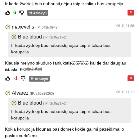
Ir kada žydrieji bus nubausti,nėjau taip ir toliau bus korupcija
6
Atsakyti
06-11 21:58
maxevelis
(IP: 642fc094e)
Blue blood
(IP: f2c0a717d)
Ir kada žydrieji bus nubausti,nėjau taip ir toliau bus
korupcija
Klausia melyno skuduro faniukstis🤣🤣🤣🤣 kai tie dar daugiau
istaske ££🤣🤣🤣🤣
-1
Atsakyti
06-11 17:21
Alvarez
(IP: c65a99263)
Blue blood
(IP: f2c0a717d)
Ir kada žydrieji bus nubausti,nėjau taip ir toliau bus
korupcija
Kokia korupcija klounas pasidomek kokie galimi pazeidimai o
paskui verkšlenk