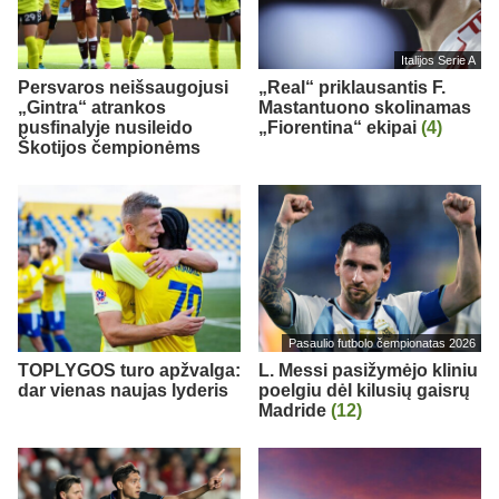
Italijos Serie A
Persvaros neišsaugojusi
„Real“ priklausantis F.
„Gintra“ atrankos
Mastantuono skolinamas
pusfinalyje nusileido
„Fiorentina“ ekipai
(4)
Škotijos čempionėms
Pasaulio futbolo čempionatas 2026
TOPLYGOS turo apžvalga:
L. Messi pasižymėjo kliniu
dar vienas naujas lyderis
poelgiu dėl kilusių gaisrų
Madride
(12)