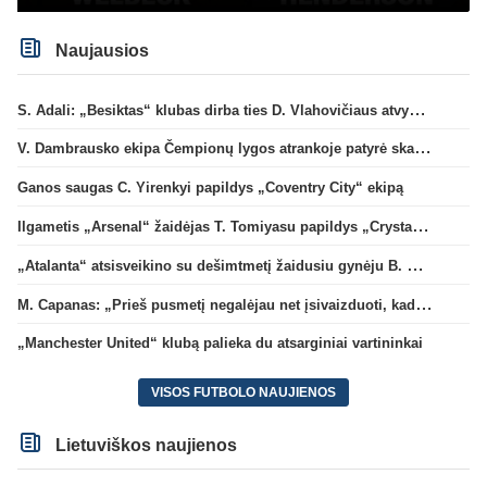
Naujausios
S. Adali: „Besiktas“ klubas dirba ties D. Vlahovičiaus atvykimu“
V. Dambrausko ekipa Čempionų lygos atrankoje patyrė skaudžią nesėkmę
Ganos saugas C. Yirenkyi papildys „Coventry City“ ekipą
Ilgametis „Arsenal“ žaidėjas T. Tomiyasu papildys „Crystal Palace“ ekipą
„Atalanta“ atsisveikino su dešimtmetį žaidusiu gynėju B. Djimsiti
M. Capanas: „Prieš pusmetį negalėjau net įsivaizduoti, kad žaisime prieš „Hajduk“
„Manchester United“ klubą palieka du atsarginiai vartininkai
VISOS FUTBOLO NAUJIENOS
Lietuviškos naujienos