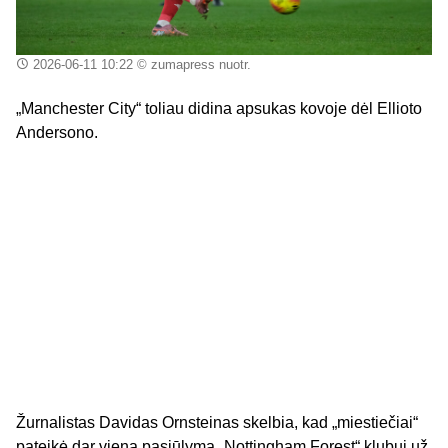
2026-06-11 10:22
© zumapress nuotr.
„Manchester City“ toliau didina apsukas kovoje dėl Ellioto
Andersono.
Žurnalistas Davidas Ornsteinas skelbia, kad „miestiečiai“
pateikė dar vieną pasiūlymą „Nottingham Forest“ klubui už