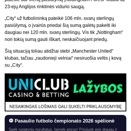
23-ejų Anglijos rinktinės vidurio saugą.
„City“ už futbolininką pateikė 106 mln. svarų sterlingų
pasiūlymą, o įvairūs priedai šią sumą galėtų pakelti iki
daugiau nei 120 mln. svarų sterlingų. Vis tik „Nottingham“
nori tokią sumą gauti iškart, neskaičiuojant priedų.
Šią situaciją toliau atidžiai stebi „Manchester United“
klubas, tačiau „raudonieji velniai“ nesiruošia veltis į kovą
su „City“.
⚽ Pasaulio futbolo čempionato 2026 spėlionė
Spėk rungtynių rezultatus, laimėk prizus! Prisijunk prie draugų ir