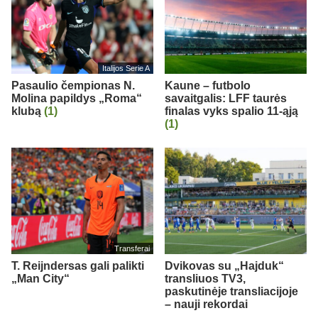
Italijos Serie A
Pasaulio čempionas N.
Kaune – futbolo
Molina papildys „Roma“
savaitgalis: LFF taurės
klubą
(1)
finalas vyks spalio 11-ąją
(1)
Transferai
T. Reijndersas gali palikti
Dvikovas su „Hajduk“
„Man City“
transliuos TV3,
paskutinėje transliacijoje
– nauji rekordai