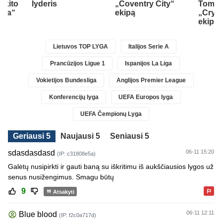
 kito
lyderis
„Coventry City“
Tomiy
nda“
ekipą
„Cryst
ekipą
Lietuvos TOP LYGA
Italijos Serie A
Prancūzijos Ligue 1
Ispanijos La Liga
Vokietijos Bundesliga
Anglijos Premier League
Konferencijų lyga
UEFA Europos lyga
UEFA Čempionų Lyga
Geriausi 5
Naujausi 5
Seniausi 5
sdasdasdasd
06-11 15:20
(IP: c31808e5a)
Galėtų nusipirkti ir gauti baną su iškritimu iš aukščiausios lygos už
senus nusižengimus. Smagu būtų
9
Atsakyti
06-11 12:11
Blue blood
(IP: f2c0a717d)