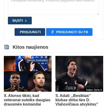
SIŲSTI
PRISIJUNGTI
PRISIJUNGTI SU FB
Kitos naujienos
Dienos nuotrauka
Italijos Serie A
X. Alonso tikisi, kad
S. Adali: „Besiktas“
veteranai suteiks daugiau
klubas dirba ties D.
drausmės komandai
Vlahovičiaus atvykimu“