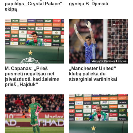
papildys „Crystal Palace“
gynėju B. Djimsiti
ekipą
Anglijos Premier League
M. Capanas: „Prieš
„Manchester United“
pusmetį negalėjau net
klubą palieka du
įsivaizduoti, kad žaisime
atsarginiai vartininkai
prieš „Hajduk“