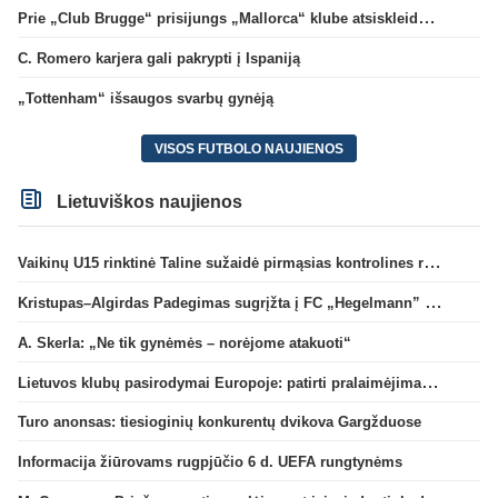
Prie „Club Brugge“ prisijungs „Mallorca“ klube atsiskleidęs J. Virgili
C. Romero karjera gali pakrypti į Ispaniją
„Tottenham“ išsaugos svarbų gynėją
VISOS FUTBOLO NAUJIENOS
Lietuviškos naujienos
Vaikinų U15 rinktinė Taline sužaidė pirmąsias kontrolines rungtynes
Kristupas–Algirdas Padegimas sugrįžta į FC „Hegelmann” B sudėtį
A. Skerla: „Ne tik gynėmės – norėjome atakuoti“
Lietuvos klubų pasirodymai Europoje: patirti pralaimėjimai Kroatijos atstovams
Turo anonsas: tiesioginių konkurentų dvikova Gargžduose
Informacija žiūrovams rugpjūčio 6 d. UEFA rungtynėms