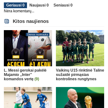
Geriausi 0
Naujausi 0
Seniausi 0
Nėra komentarų...
Kitos naujienos
Dienos nuotrauka
L. Messi gerokai pakėlė
Vaikinų U15 rinktinė Taline
Majamio „Inter“
sužaidė pirmąsias
komandos vertę
(9)
kontrolines rungtynes