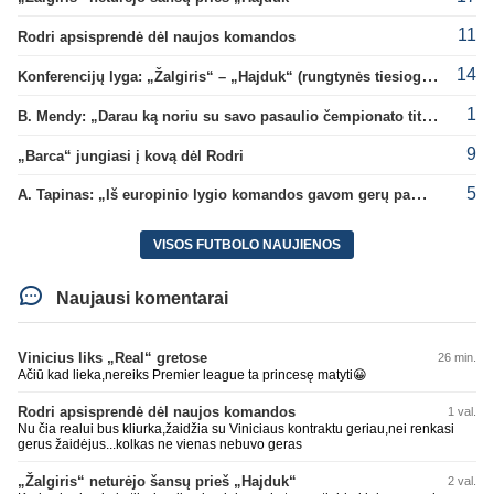
11
Rodri apsisprendė dėl naujos komandos
14
Konferencijų lyga: „Žalgiris“ – „Hajduk“ (rungtynės tiesiogiai)
1
B. Mendy: „Darau ką noriu su savo pasaulio čempionato titulu“
9
„Barca“ jungiasi į kovą dėl Rodri
5
A. Tapinas: „Iš europinio lygio komandos gavom gerų pamokų“
VISOS FUTBOLO NAUJIENOS
Naujausi komentarai
Vinicius liks „Real“ gretose
26 min.
Ačiū kad lieka,nereiks Premier league ta princesę matyti😀
Rodri apsisprendė dėl naujos komandos
1 val.
Nu čia realui bus kliurka,žaidžia su Viniciaus kontraktu geriau,nei renkasi
gerus žaidėjus...kolkas ne vienas nebuvo geras
„Žalgiris“ neturėjo šansų prieš „Hajduk“
2 val.