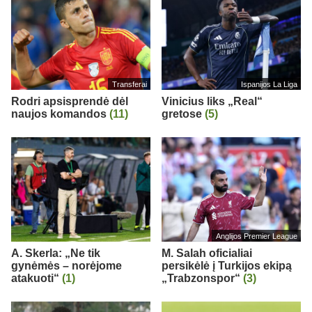
Transferai
Ispanijos La Liga
Rodri apsisprendė dėl
Vinicius liks „Real“
naujos komandos
(11)
gretose
(5)
Anglijos Premier League
A. Skerla: „Ne tik
M. Salah oficialiai
gynėmės – norėjome
persikėlė į Turkijos ekipą
atakuoti“
(1)
„Trabzonspor“
(3)