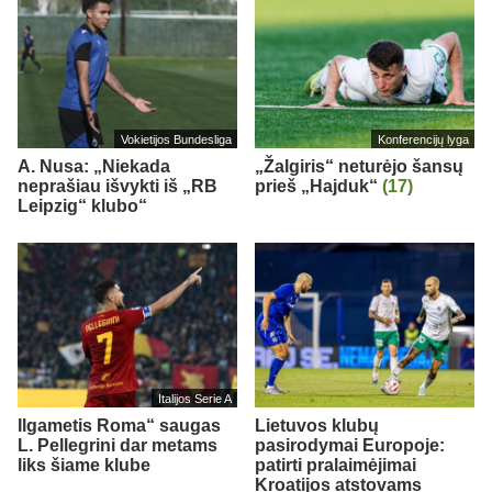
Vokietijos Bundesliga
Konferencijų lyga
A. Nusa: „Niekada
„Žalgiris“ neturėjo šansų
neprašiau išvykti iš „RB
prieš „Hajduk“
(17)
Leipzig“ klubo“
Italijos Serie A
Ilgametis Roma“ saugas
Lietuvos klubų
L. Pellegrini dar metams
pasirodymai Europoje:
liks šiame klube
patirti pralaimėjimai
Kroatijos atstovams