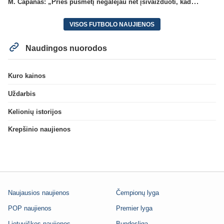
M. Capanas: „Prieš pusmetį negalėjau net įsivaizduoti, kad žaisime prieš „Hajduk“
VISOS FUTBOLO NAUJIENOS
Naudingos nuorodos
Kuro kainos
Uždarbis
Kelionių istorijos
Krepšinio naujienos
Naujausios naujienos
Čempionų lyga
POP naujienos
Premier lyga
Lietuviškos naujienos
Bundesliga