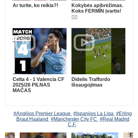
Ar turite, ko reikia?!
Kokybės apibrėžimas.
Koks FERMÍN įvartis!
😮‍💨
Celta 4 - 1 Valencia CF
Didelis Traffordo
2025/26 PILNAS
Išsaugojimas
MAČAS
#Anglijos Premier League
#Ispanijos La Liga
#Erling
Braut Haaland
#Manchester City FC
#Real Madrid
C.F.