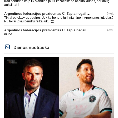
Kad ceburina kaip tik siandien jau ir kazachstane atleido klubas, per daug
aukstinat ji.
Argentinos federacijos prezidentas C. Tapia negailėjo pagyrų G. Infantino
3 val.
Tikrai objektyvios pagiros. Juk ka bendro turi Infantino ir Argentinos futbolas?
Nu tikrai jokiu bendru reikaliuku :)))
Argentinos federacijos prezidentas C. Tapia negailėjo pagyrų G. Infantino
4 val.
niurkt
Dienos nuotrauka