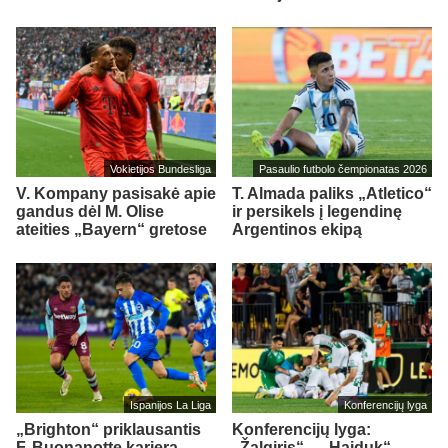
Vokietijos Bundesliga
Pasaulio futbolo čempionatas 2026
V. Kompany pasisakė apie
T. Almada paliks „Atletico“
gandus dėl M. Olise
ir persikels į legendinę
ateities „Bayern“ gretose
Argentinos ekipą
Ispanijos La Liga
Konferencijų lyga
„Brighton“ priklausantis
Konferencijų lyga:
F. Buonanotte karjerą
„Žalgiris“ – „Hajduk“