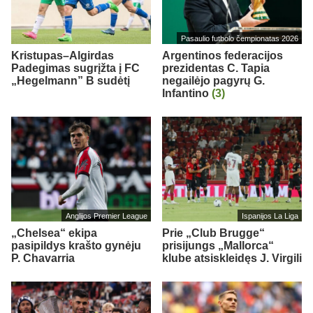
Pasaulio futbolo čempionatas 2026
Kristupas–Algirdas
Argentinos federacijos
Padegimas sugrįžta į FC
prezidentas C. Tapia
„Hegelmann” B sudėtį
negailėjo pagyrų G.
Infantino
(3)
Anglijos Premier League
Ispanijos La Liga
„Chelsea“ ekipa
Prie „Club Brugge“
pasipildys krašto gynėju
prisijungs „Mallorca“
P. Chavarria
klube atsiskleidęs J. Virgili