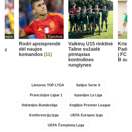
er League
Transferai
Rodri apsisprendė
Vaikinų U15 rinktinė
Krist
rbų
dėl naujos
Taline sužaidė
Padeg
komandos
(11)
pirmąsias
į FC 
kontrolines
B sudė
rungtynes
Lietuvos TOP LYGA
Italijos Serie A
Prancūzijos Ligue 1
Ispanijos La Liga
Vokietijos Bundesliga
Anglijos Premier League
Konferencijų lyga
UEFA Europos lyga
UEFA Čempionų Lyga