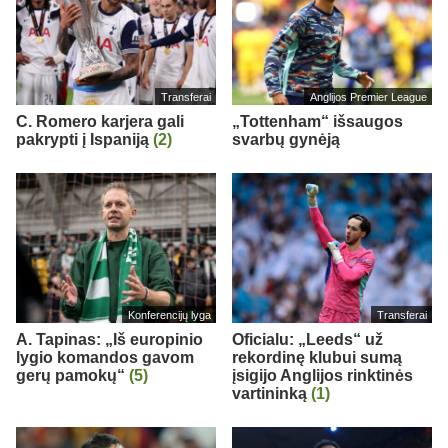
Transferai
Anglijos Premier League
C. Romero karjera gali
„Tottenham“ išsaugos
pakrypti į Ispaniją
(2)
svarbų gynėją
Konferencijų lyga
Transferai
A. Tapinas: „Iš europinio
Oficialu: „Leeds“ už
lygio komandos gavom
rekordinę klubui sumą
gerų pamokų“
(5)
įsigijo Anglijos rinktinės
vartininką
(1)