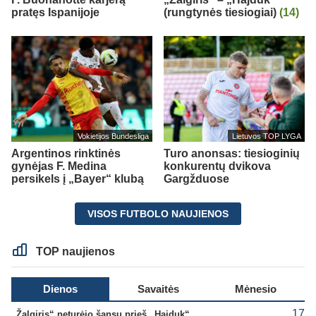
pratęs Ispanijoje
(rungtynės tiesiogiai)
(14)
Vokietijos Bundesliga
Lietuvos TOP LYGA
Argentinos rinktinės
Turo anonsas: tiesioginių
gynėjas F. Medina
konkurentų dvikova
persikels į „Bayer“ klubą
Gargžduose
VISOS FUTBOLO NAUJIENOS
TOP naujienos
Dienos
Savaitės
Mėnesio
17
„Žalgiris“ neturėjo šansų prieš „Hajduk“