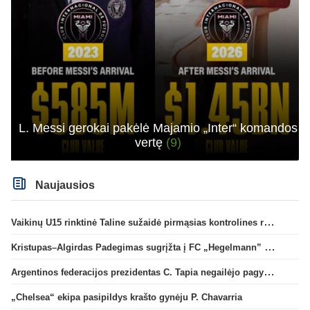
L. Messi gerokai pakėlė Majamio „Inter“ komandos
vertę
(9)
Naujausios
Vaikinų U15 rinktinė Taline sužaidė pirmąsias kontrolines rungtynes
Kristupas–Algirdas Padegimas sugrįžta į FC „Hegelmann” B sudėtį
Argentinos federacijos prezidentas C. Tapia negailėjo pagyrų G. Infantino
„Chelsea“ ekipa pasipildys krašto gynėju P. Chavarria