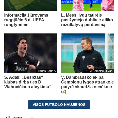
Informacija žiūrovams
L. Messi lygų taurėje
rugpjūčio 6 d. UEFA
pasižymėjo dubliu ir atliko
rungtynėms
rezultatyvų perdavimą
Italijos Serie A
UEFA Čempionų Lyga
S. Adali: „Besiktas“
V. Dambrausko ekipa
klubas dirba ties D.
Čempionų lygos atrankoje
Vlahovičiaus atvykimu“
patyrė skaudžią nesėkmę
(2)
VISOS FUTBOLO NAUJIENOS