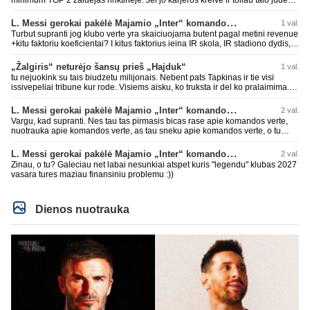
minimum TOP 2 žaidėjas rinktinėje. Jei jo karjeros kreivė ir toliau taio judės,
bus per vėlu po to, nes JAV ji pasikvies žaisti.
L. Messi gerokai pakėlė Majamio „Inter“ komandos vertę
1 val.
Turbut supranti jog klubo verte yra skaiciuojama butent pagal metini revenue
+kitu faktoriu koeficientai? I kitus faktorius ieina IR skola, IR stadiono dydis,
IR lygos populiarumas, IR dar eile kitu dalyku. O tavo pamineta Barca kuo
puikiausiai sugeneravo rekordini 1.1B revenue, kas stipriai prisidejo prie
„Žalgiris“ neturėjo šansų prieš „Hajduk“
1 val.
milzinisko klubo vertes suoli siemet. Be to, tie 200 pamineti cia yra visiskai
tu nejuokink su tais biudzetu milijonais. Nebent pats Tapkinas ir tie visi
on-point, jeigu jau musu mylimas D. prasneko apie klubo vertes kelima, arba
issivepeliai tribune kur rode. Visiems aisku, ko truksta ir del ko pralaimima.
CR atveju - numusima.
tas pats ir su kavianskais. Bet nenorim pripazint, kad net jei neturim
ziniasklaidos, kuri isanalizuoti po pirsteli, ko kam truksta, tai nei kalnietis nei
L. Messi gerokai pakėlė Majamio „Inter“ komandos vertę
2 val.
kasperunas nesusigaudys. Aciu, mercys, lauksim wilno grietineles
Vargu, kad supranti. Nes tau tas pirmasis bicas rase apie komandos verte,
besivaipanciu itamet Konfu lygoje 20 tukst. stadione...jei makleriui tapinui
nuotrauka apie komandos verte, as tau sneku apie komandos verte, o tu
neatsibos sitas projektas
vistiek apie revenue tauziji. Barca dabar belekokiose skolose ir "pirmauja"
pasaulyje pagal tai, bet uzima antra vieta po Realo pagal klubine verte
L. Messi gerokai pakėlė Majamio „Inter“ komandos vertę
2 val.
pasaulyje. Tokios ten ir finansines problemos pas ta Al Nassr kai PIF vienu
Zinau, o tu? Galeciau net labai nesunkiai atspet kuris "legendu" klubas 2027
rankos mostu galetu viska nubraukti jeigu noretu. Siaip tas PIF savo
vasara tures maziau finansiniu problemu :))
priziurimus klubus galetu arabuose griezciau kontroliuoti nes rinka nesveikai
iskraipyta per ju isikalinejimus.
Dienos nuotrauka