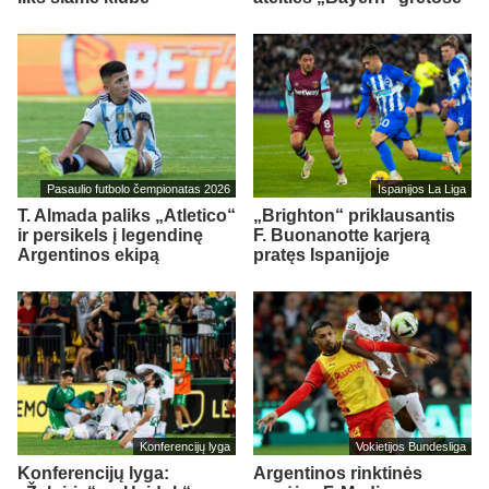
Pasaulio futbolo čempionatas 2026
Ispanijos La Liga
T. Almada paliks „Atletico“
„Brighton“ priklausantis
ir persikels į legendinę
F. Buonanotte karjerą
Argentinos ekipą
pratęs Ispanijoje
Konferencijų lyga
Vokietijos Bundesliga
Konferencijų lyga:
Argentinos rinktinės