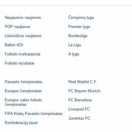
Naujausios naujienos
Čempionų lyga
POP naujienos
Premier lyga
Lietuviškos naujienos
Bundesliga
Ballon d'Or
La Liga
Futbolo tvarkarasciai
A lyga
Futbolo rezultatai
Pasaulio čempionatas
Real Madrid C.F.
Europos čempionatas
FC Bayern Munich
Europos salės futbolo
FC Barcelona
čempionatas
Liverpool FC
FIFA Klubų Pasaulio čempionatas
Juventus FC
Konfederacijų taurė