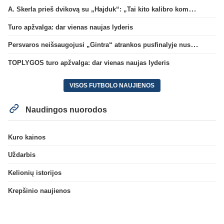
A. Skerla prieš dvikovą su „Hajduk“: „Tai kito kalibro komanda“
Turo apžvalga: dar vienas naujas lyderis
Persvaros neišsaugojusi „Gintra“ atrankos pusfinalyje nusileido Škotijos čempionėms
TOPLYGOS turo apžvalga: dar vienas naujas lyderis
VISOS FUTBOLO NAUJIENOS
Naudingos nuorodos
Kuro kainos
Uždarbis
Kelionių istorijos
Krepšinio naujienos