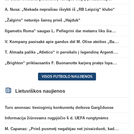
A. Nusa: „Niekada neprašiau išvykti iš „RB Leipzig“ klubo“
„Žalgiris“ neturėjo šansų prieš „Hajduk“
Ilgametis Roma“ saugas L. Pellegrini dar metams liks šiame klube
V. Kompany pasisakė apie gandus dėl M. Olise ateities „Bayern“ gretose
T. Almada paliks „Atletico“ ir persikels į legendinę Argentinos ekipą
„Brighton“ priklausantis F. Buonanotte karjerą pratęs Ispanijoje
VISOS FUTBOLO NAUJIENOS
Lietuviškos naujienos
Turo anonsas: tiesioginių konkurentų dvikova Gargžduose
Informacija žiūrovams rugpjūčio 6 d. UEFA rungtynėms
M. Capanas: „Prieš pusmetį negalėjau net įsivaizduoti, kad žaisime prieš „Hajduk“