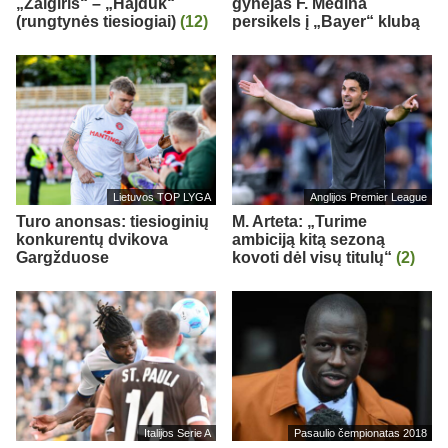
„Žalgiris“ – „Hajduk“
gynėjas F. Medina
(rungtynės tiesiogiai)
(12)
persikels į „Bayer“ klubą
Lietuvos TOP LYGA
Anglijos Premier League
Turo anonsas: tiesioginių
M. Arteta: „Turime
konkurentų dvikova
ambiciją kitą sezoną
Gargžduose
kovoti dėl visų titulų“
(2)
Italijos Serie A
Pasaulio čempionatas 2018