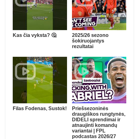
Kas čia vyksta? 🤔
2025/26 sezono
šokiruojantys
rezultatai
Filas Fodenas, Sustok!
Priešsezoninės
draugiškos rungtynės,
DIDELI sprendimai ir
atnaujinti komandų
variantai | FPL
podcastas 2026/27