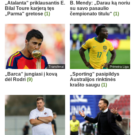
„Atalanta“ priklausantis E.
B. Mendy: „Darau ką noriu
Bilal Toure karjerą tęs
su savo pasaulio
„Parma“ gretose
(1)
čempionato titulu“
(1)
Transferai
Primeira Liga
„Barca“ jungiasi į kovą
„Sporting“ pasipildys
dėl Rodri
(9)
Australijos rinktinės
krašto saugu
(1)