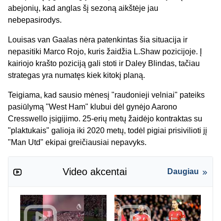
abejonių, kad anglas šį sezoną aikštėje jau
nebepasirodys.
Louisas van Gaalas nėra patenkintas šia situacija ir
nepasitiki Marco Rojo, kuris žaidžia L.Shaw pozicijoje. Į
kairiojo krašto poziciją gali stoti ir Daley Blindas, tačiau
strategas yra numatęs kiek kitokį planą.
Teigiama, kad sausio mėnesį "raudonieji velniai" pateiks
pasiūlymą "West Ham" klubui dėl gynėjo Aarono
Cresswello įsigijimo. 25-erių metų žaidėjo kontraktas su
"plaktukais" galioja iki 2020 metų, todėl pigiai prisivilioti jį
"Man Utd" ekipai greičiausiai nepavyks.
Video akcentai
Daugiau