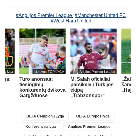
#Anglijos Premier League
#Manchester United FC
#West Ham United
cijų lyga
Lietuvos TOP LYGA
Anglijos Premier League
lyga:
Turo anonsas:
M. Salah oficialiai
„Žalgi
tiesioginių
persikėlė į Turkijos
šansų
konkurentų dvikova
ekipą
„Hajd
Gargžduose
„Trabzonspor“
)
UEFA Čempionų Lyga
UEFA Europos lyga
Konferencijų lyga
Anglijos Premier League