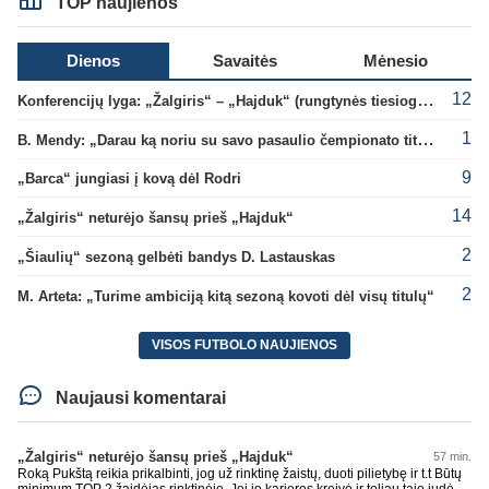
TOP naujienos
Dienos
Savaitės
Mėnesio
12
Konferencijų lyga: „Žalgiris“ – „Hajduk“ (rungtynės tiesiogiai)
1
B. Mendy: „Darau ką noriu su savo pasaulio čempionato titulu“
9
„Barca“ jungiasi į kovą dėl Rodri
14
„Žalgiris“ neturėjo šansų prieš „Hajduk“
2
„Šiaulių“ sezoną gelbėti bandys D. Lastauskas
2
M. Arteta: „Turime ambiciją kitą sezoną kovoti dėl visų titulų“
VISOS FUTBOLO NAUJIENOS
Naujausi komentarai
„Žalgiris“ neturėjo šansų prieš „Hajduk“
57 min.
Roką Pukštą reikia prikalbinti, jog už rinktinę žaistų, duoti pilietybę ir t.t Būtų