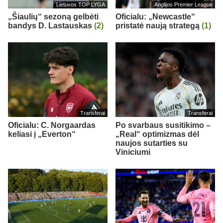
Lietuvos TOP LYGA
Anglijos Premier League
„Šiaulių“ sezoną gelbėti
Oficialu: „Newcastle“
bandys D. Lastauskas
(2)
pristatė naują strategą
(1)
Transferai
Transferai
Oficialu: C. Norgaardas
Po svarbaus susitikimo –
keliasi į „Everton“
„Real“ optimizmas dėl
naujos sutarties su
Viniciumi