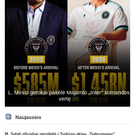
L. Messi gerokai pakėlė Majamio „Inter“ komandos
vertę
(8)
Naujausios
M. Salah oficialiai persikėlė į Turkijos ekipą „Trabzonspor“