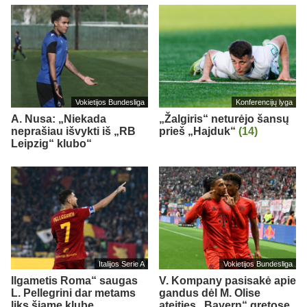
Vokietijos Bundesliga
Konferencijų lyga
A. Nusa: „Niekada
„Žalgiris“ neturėjo šansų
neprašiau išvykti iš „RB
prieš „Hajduk“
(14)
Leipzig“ klubo“
Italijos Serie A
Vokietijos Bundesliga
Ilgametis Roma“ saugas
V. Kompany pasisakė apie
L. Pellegrini dar metams
gandus dėl M. Olise
liks šiame klube
ateities „Bayern“ gretose