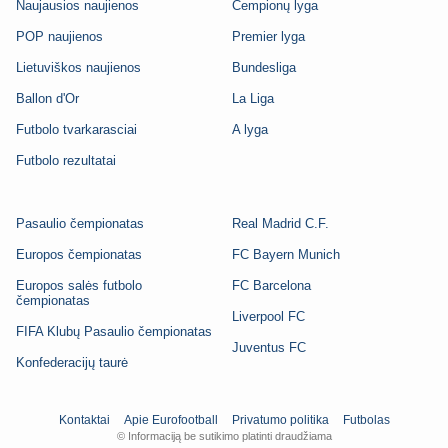
Naujausios naujienos
Čempionų lyga
POP naujienos
Premier lyga
Lietuviškos naujienos
Bundesliga
Ballon d'Or
La Liga
Futbolo tvarkarasciai
A lyga
Futbolo rezultatai
Pasaulio čempionatas
Real Madrid C.F.
Europos čempionatas
FC Bayern Munich
Europos salės futbolo
FC Barcelona
čempionatas
Liverpool FC
FIFA Klubų Pasaulio čempionatas
Juventus FC
Konfederacijų taurė
Kontaktai
Apie Eurofootball
Privatumo politika
Futbolas
© Informaciją be sutikimo platinti draudžiama