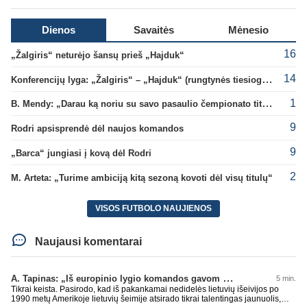
Dienos
Savaitės
Mėnesio
16
„Žalgiris“ neturėjo šansų prieš „Hajduk“
14
Konferencijų lyga: „Žalgiris“ – „Hajduk“ (rungtynės tiesiogiai)
1
B. Mendy: „Darau ką noriu su savo pasaulio čempionato titulu“
9
Rodri apsisprendė dėl naujos komandos
9
„Barca“ jungiasi į kovą dėl Rodri
2
M. Arteta: „Turime ambiciją kitą sezoną kovoti dėl visų titulų“
VISOS FUTBOLO NAUJIENOS
Naujausi komentarai
A. Tapinas: „Iš europinio lygio komandos gavom gerų pamokų“
5 min.
Tikrai keista. Pasirodo, kad iš pakankamai nedidelės lietuvių išeivijos po
1990 metų Amerikoje lietuvių šeimije atsirado tikrai talentingas jaunuolis,