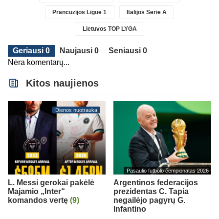
Prancūzijos Ligue 1
Italijos Serie A
Lietuvos TOP LYGA
Geriausi 0
Naujausi 0
Seniausi 0
Nėra komentarų...
Kitos naujienos
Dienos nuotrauka
Pasaulio futbolo čempionatas 2026
L. Messi gerokai pakėlė
Argentinos federacijos
Majamio „Inter“
prezidentas C. Tapia
komandos vertę
(9)
negailėjo pagyrų G.
Infantino