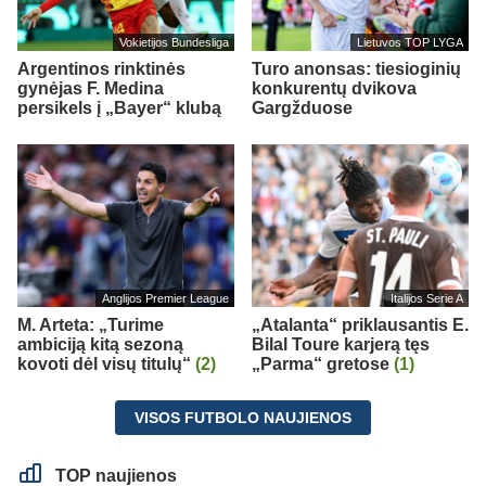
Vokietijos Bundesliga
Lietuvos TOP LYGA
Argentinos rinktinės
Turo anonsas: tiesioginių
gynėjas F. Medina
konkurentų dvikova
persikels į „Bayer“ klubą
Gargžduose
Anglijos Premier League
Italijos Serie A
M. Arteta: „Turime
„Atalanta“ priklausantis E.
ambiciją kitą sezoną
Bilal Toure karjerą tęs
kovoti dėl visų titulų“
(2)
„Parma“ gretose
(1)
VISOS FUTBOLO NAUJIENOS
TOP naujienos