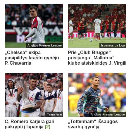
Anglijos Premier League
Ispanijos La Liga
„Chelsea“ ekipa
Prie „Club Brugge“
pasipildys krašto gynėju
prisijungs „Mallorca“
P. Chavarria
klube atsiskleidęs J. Virgili
Transferai
Anglijos Premier League
C. Romero karjera gali
„Tottenham“ išsaugos
pakrypti į Ispaniją
(2)
svarbų gynėją