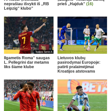
neprašiau išvykti iš „RB
prieš „Hajduk“
(16)
Leipzig“ klubo“
Italijos Serie A
Ilgametis Roma“ saugas
Lietuvos klubų
L. Pellegrini dar metams
pasirodymai Europoje:
liks šiame klube
patirti pralaimėjimai
Kroatijos atstovams