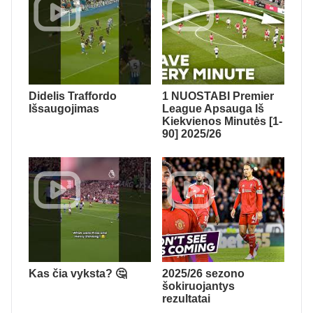
Didelis Traffordo
1 NUOSTABI Premier
Išsaugojimas
League Apsauga Iš
Kiekvienos Minutės [1-
90] 2025/26
Kas čia vyksta? 🤔
2025/26 sezono
šokiruojantys
rezultatai