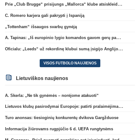
Prie „Club Brugge“ prisijungs „Mallorca“ klube atsiskleidęs J. Virgili
C. Romero karjera gali pakrypti į Ispaniją
„Tottenham“ išsaugos svarbų gynėją
A. Tapinas: „Iš europinio lygio komandos gavom gerų pamokų“
Oficialu: „Leeds“ už rekordinę klubui sumą įsigijo Anglijos rinktinės vartininką
VISOS FUTBOLO NAUJIENOS
Lietuviškos naujienos
A. Skerla: „Ne tik gynėmės – norėjome atakuoti“
Lietuvos klubų pasirodymai Europoje: patirti pralaimėjimai Kroatijos atstovams
Turo anonsas: tiesioginių konkurentų dvikova Gargžduose
Informacija žiūrovams rugpjūčio 6 d. UEFA rungtynėms
M. Capanas: „Prieš pusmetį negalėjau net įsivaizduoti, kad žaisime prieš „Hajduk“