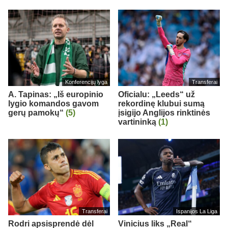
Konferencijų lyga
Transferai
A. Tapinas: „Iš europinio
Oficialu: „Leeds“ už
lygio komandos gavom
rekordinę klubui sumą
gerų pamokų“
(5)
įsigijo Anglijos rinktinės
vartininką
(1)
Transferai
Ispanijos La Liga
Rodri apsisprendė dėl
Vinicius liks „Real“