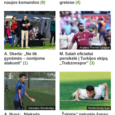
naujos komandos
(9)
gretose
(4)
Anglijos Premier League
A. Skerla: „Ne tik
M. Salah oficialiai
gynėmės – norėjome
persikėlė į Turkijos ekipą
atakuoti“
(1)
„Trabzonspor“
(3)
Vokietijos Bundesliga
Konferencijų lyga
A. Nusa: „Niekada
„Žalgiris“ neturėjo šansų