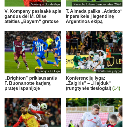
Vokietijos Bundesliga
Pasaulio futbolo čempionatas 2026
V. Kompany pasisakė apie
T. Almada paliks „Atletico“
gandus dėl M. Olise
ir persikels į legendinę
ateities „Bayern“ gretose
Argentinos ekipą
Ispanijos La Liga
Konferencijų lyga
„Brighton“ priklausantis
Konferencijų lyga:
F. Buonanotte karjerą
„Žalgiris“ – „Hajduk“
pratęs Ispanijoje
(rungtynės tiesiogiai)
(14)