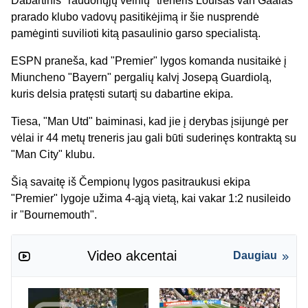
Dabartinis "raudonųjų velnių" treneris Louisas van Gaalas
prarado klubo vadovų pasitikėjimą ir šie nusprendė
pamėginti suvilioti kitą pasaulinio garso specialistą.
ESPN praneša, kad "Premier" lygos komanda nusitaikė į
Miuncheno "Bayern" pergalių kalvį Josepą Guardiolą,
kuris delsia pratęsti sutartį su dabartine ekipa.
Tiesa, "Man Utd" baiminasi, kad jie į derybas įsijungė per
vėlai ir 44 metų treneris jau gali būti suderinęs kontraktą su
"Man City" klubu.
Šią savaitę iš Čempionų lygos pasitraukusi ekipa
"Premier" lygoje užima 4-ąją vietą, kai vakar 1:2 nusileido
ir "Bournemouth".
Video akcentai
Daugiau