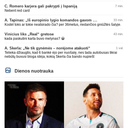
mokantis apsivesti abejomis kojomis, mokantis visokiausių ’fintų’, stiprus
fiziškai, kurio nepastumsi kaip Golubicko, t. y. gerai išsilaikantis ant kojų
C. Romero karjera gali pakrypti į Ispaniją
7 min.
kovoje, dar ir antrame aukšte neblogai atrodantis, greitai priimantis
Nebent red card
dažniausiai teisingus sprendimus, ir dar turintis neblogą greitį. O Lietuvoje
net tokie talentai ’uždera’ gal kartą per dešimtmetį ar du. Bet iš 1-2
A. Tapinas: „Iš europinio lygio komandos gavom gerų pamokų“
33 min.
aukštesnio lygio žaidėjų rimtos rinktinės nesulipdysi...
Kodėl toks ar tokie neatsirado čia? per 36metus, riedančios gniūžtės šalyje.
Vinicius liks „Real“ gretose
43 min.
kada paskutini karta buvo melynas? 😀
A. Skerla: „Ne tik gynėmės – norėjome atakuoti“
1 val.
Telieka džiaugtis, kad 6 bankė ėjo per nuošalę, nes tada autobusas tikrai
nebūtų buvusi bloga idėja, kokią Skerla čia bando nupiešt
Dienos nuotrauka