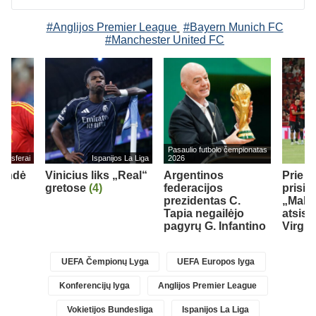
#Anglijos Premier League
#Bayern Munich FC
#Manchester United FC
Pasaulio futbolo čempionatas
ransferai
Ispanijos La Liga
2026
rendė
Vinicius liks „Real“
Argentinos
Prie 
gretose
(4)
federacijos
prisij
prezidentas C.
„Mallo
Tapia negailėjo
atsisk
pagyrų G. Infantino
Virgili
UEFA Čempionų Lyga
UEFA Europos lyga
Konferencijų lyga
Anglijos Premier League
Vokietijos Bundesliga
Ispanijos La Liga