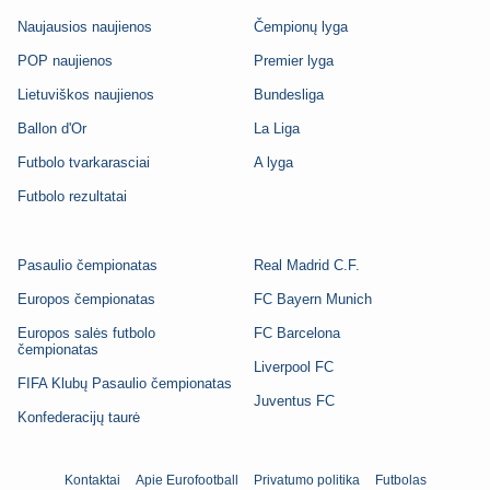
Naujausios naujienos
Čempionų lyga
POP naujienos
Premier lyga
Lietuviškos naujienos
Bundesliga
Ballon d'Or
La Liga
Futbolo tvarkarasciai
A lyga
Futbolo rezultatai
Pasaulio čempionatas
Real Madrid C.F.
Europos čempionatas
FC Bayern Munich
Europos salės futbolo
FC Barcelona
čempionatas
Liverpool FC
FIFA Klubų Pasaulio čempionatas
Juventus FC
Konfederacijų taurė
Kontaktai
Apie Eurofootball
Privatumo politika
Futbolas