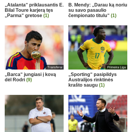
„Atalanta“ priklausantis E.
B. Mendy: „Darau ką noriu
Bilal Toure karjerą tęs
su savo pasaulio
„Parma“ gretose
(1)
čempionato titulu“
(1)
Transferai
Primeira Liga
„Barca“ jungiasi į kovą
„Sporting“ pasipildys
dėl Rodri
(9)
Australijos rinktinės
krašto saugu
(1)