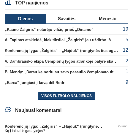
TOP naujienos
Dienos
Savaitės
Mėnesio
19
„Kauno Žalgiris“ neturėjo vilčių prieš „Dinamo“
5
A. Tapinas atskleidė, kiek tiksliai „Žalgiris“ jau uždirbo iš UEFA premijų
12
Konferencijų lyga: „Žalgiris“ – „Hajduk“ (rungtynės tiesiogiai)
2
V. Dambrausko ekipa Čempionų lygos atrankoje patyrė skaudžią nesėkmę
1
B. Mendy: „Darau ką noriu su savo pasaulio čempionato titulu“
9
„Barca“ jungiasi į kovą dėl Rodri
VISOS FUTBOLO NAUJIENOS
Naujausi komentarai
Konferencijų lyga: „Žalgiris“ – „Hajduk“ (rungtynės tiesiogiai)
29 min.
Ką į tai kaifo gaudytojas?