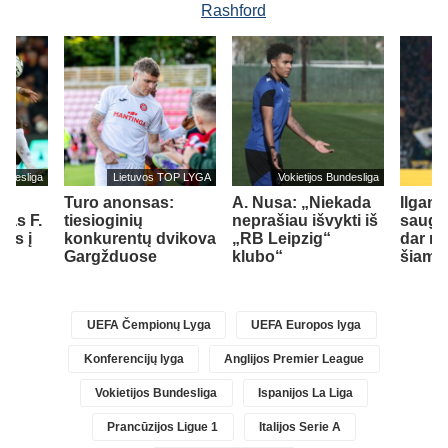
Rashford
undesliga
Lietuvos TOP LYGA
Vokietijos Bundesliga
Turo anonsas:
A. Nusa: „Niekada
Ilgam
jas F.
tiesioginių
neprašiau išvykti iš
saugas
els į
konkurentų dvikova
„RB Leipzig“
dar me
ą
Gargžduose
klubo“
šiame
UEFA Čempionų Lyga
UEFA Europos lyga
Konferencijų lyga
Anglijos Premier League
Vokietijos Bundesliga
Ispanijos La Liga
Prancūzijos Ligue 1
Italijos Serie A