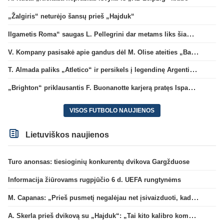
„Žalgiris“ neturėjo šansų prieš „Hajduk“
Ilgametis Roma“ saugas L. Pellegrini dar metams liks šiame klube
V. Kompany pasisakė apie gandus dėl M. Olise ateities „Bayern“ gretose
T. Almada paliks „Atletico“ ir persikels į legendinę Argentinos ekipą
„Brighton“ priklausantis F. Buonanotte karjerą pratęs Ispanijoje
VISOS FUTBOLO NAUJIENOS
Lietuviškos naujienos
Turo anonsas: tiesioginių konkurentų dvikova Gargžduose
Informacija žiūrovams rugpjūčio 6 d. UEFA rungtynėms
M. Capanas: „Prieš pusmetį negalėjau net įsivaizduoti, kad žaisime prieš „Hajduk“
A. Skerla prieš dvikovą su „Hajduk“: „Tai kito kalibro komanda“