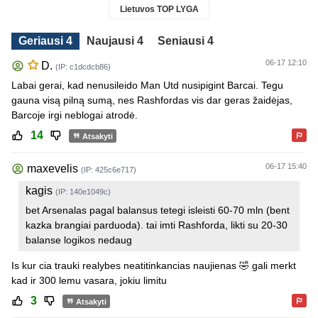
Lietuvos TOP LYGA
Geriausi 4
Naujausi 4
Seniausi 4
06-17 12:10
D.
(IP: c1dcdcb86)
Labai gerai, kad nenusileido Man Utd nusipigint Barcai. Tegu
gauna visą pilną sumą, nes Rashfordas vis dar geras žaidėjas,
Barcoje irgi neblogai atrodė.
14
Atsakyti
06-17 15:40
maxevelis
(IP: 425c6e717)
kagis
(IP: 140e1049c)
bet Arsenalas pagal balansus tetegi isleisti 60-70 mln (bent
kazka brangiai parduoda). tai imti Rashforda, likti su 20-30
balanse logikos nedaug
Is kur cia trauki realybes neatitinkancias naujienas 🤣 gali merkt
kad ir 300 lemu vasara, jokiu limitu
3
Atsakyti