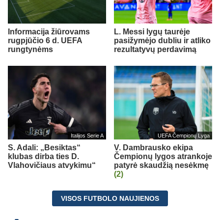
Informacija žiūrovams
L. Messi lygų taurėje
rugpjūčio 6 d. UEFA
pasižymėjo dubliu ir atliko
rungtynėms
rezultatyvų perdavimą
Italijos Serie A
UEFA Čempionų Lyga
S. Adali: „Besiktas“
V. Dambrausko ekipa
klubas dirba ties D.
Čempionų lygos atrankoje
Vlahovičiaus atvykimu“
patyrė skaudžią nesėkmę
(2)
VISOS FUTBOLO NAUJIENOS