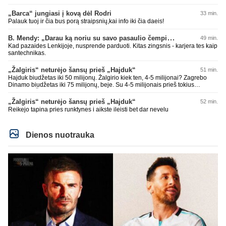
„Barca“ jungiasi į kovą dėl Rodri
33 min.
Palauk tuoj ir čia bus porą straipsnių,kai info iki čia daeis!
B. Mendy: „Darau ką noriu su savo pasaulio čempionato titulu“
49 min.
Kad pazaides Lenkijoje, nusprende parduoti. Kitas zingsnis - karjera tes kaip
santechnikas.
„Žalgiris“ neturėjo šansų prieš „Hajduk“
51 min.
Hajduk biudžetas iki 50 milijonų. Žalgirio kiek ten, 4-5 milijonai? Zagrebo
Dinamo biudžetas iki 75 milijonų, beje. Su 4-5 milijonais prieš tokius
nepaloši. Čia jums ne Sakartvelas. Kol nebus rimtų investuotojų, kurie
suorganizuotų bent 15-20 milijonų biudžetus, prieš tokius klubus šansų
„Žalgiris“ neturėjo šansų prieš „Hajduk“
52 min.
nebuvo ir nebus. Realu tik su Sakartvelais ir islandais ir pan. tikėtis teigiamo
Reikejo tapina pries runktynes i aikste ileisti bet dar nevelu
rezultato.
Dienos nuotrauka