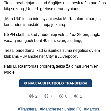
Tiesa, neabejojama, kad Anglijos rinktinėsk rašto puolėjas
kitą sezoną „United“ gretose nerungtyniaus.
„Man Utd“ toliau intensyviai ieško M. Rashfordui naujos
komandos ir nustatė naują jo kainą.
ESPN skelbia, kad „raudonieji velniai“ už 28-erių anglą
vasarą nori gauti bent 40 mln. svarų sterlingų.
Tiesa, pridedama, kad ši išpirkos suma negalios dviem
klubams – „Manchester City“ ir „Liverpool“.
Pats M. Rashfordas prioritetą teikia žaidimui „Premier“
lygoje.
🔄 NAUJAUSI FUTBOLO TRANSFERAI
😂
2
😍
7
😲
6
😡
1
#Transferai
#Manchester United FC
#Marcus