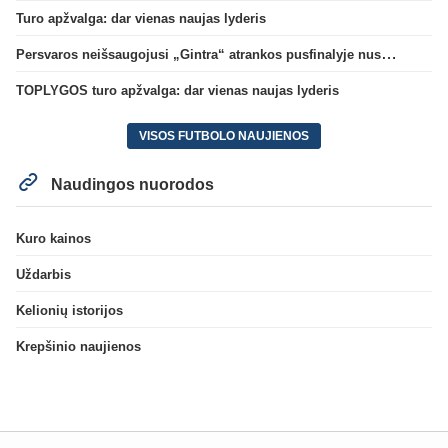
Turo apžvalga: dar vienas naujas lyderis
Persvaros neišsaugojusi „Gintra“ atrankos pusfinalyje nusileido Škotijos čempionėms
TOPLYGOS turo apžvalga: dar vienas naujas lyderis
VISOS FUTBOLO NAUJIENOS
Naudingos nuorodos
Kuro kainos
Uždarbis
Kelionių istorijos
Krepšinio naujienos