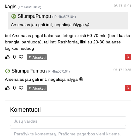
kagis
06-17 11:01
(IP: 140e1049c)
SliumpuPumpu
(IP: 4ba507104)
Arsenalas jau gali imt, negalioja išlyga 😀
bet Arsenalas pagal balansus tetegi isleisti 60-70 mln (bent kazka
brangiai parduoda). tai imti Rashforda, likti su 20-30 balanse
logikos nedaug
0
Atsakyti
06-17 10:35
SliumpuPumpu
(IP: 4ba507104)
Arsenalas jau gali imt, negalioja išlyga 😀
0
Atsakyti
Komentuoti