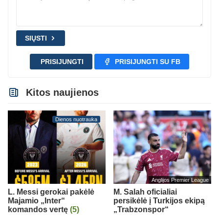
SIŲSTI
PRISIJUNGTI
PRISIJUNGTI SU FB
Kitos naujienos
Dienos nuotrauka
Anglijos Premier League
L. Messi gerokai pakėlė
M. Salah oficialiai
Majamio „Inter“
persikėlė į Turkijos ekipą
komandos vertę
(5)
„Trabzonspor“