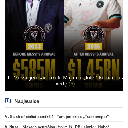
L. Messi gerokai pakėlė Majamio „Inter“ komandos
vertę
(5)
Naujausios
M. Salah oficialiai persikėlė į Turkijos ekipą „Trabzonspor“
A. Nusa: „Niekada neprašiau išvykti iš „RB Leipzig“ klubo“