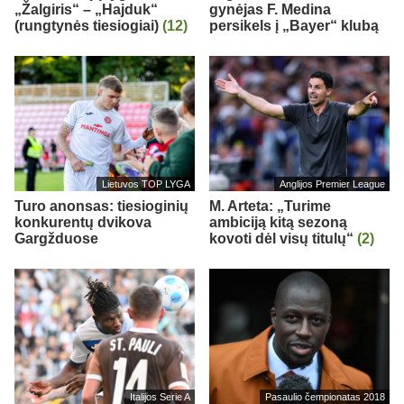
„Žalgiris“ – „Hajduk“
gynėjas F. Medina
(rungtynės tiesiogiai)
(12)
persikels į „Bayer“ klubą
Lietuvos TOP LYGA
Anglijos Premier League
Turo anonsas: tiesioginių
M. Arteta: „Turime
konkurentų dvikova
ambiciją kitą sezoną
Gargžduose
kovoti dėl visų titulų“
(2)
Italijos Serie A
Pasaulio čempionatas 2018