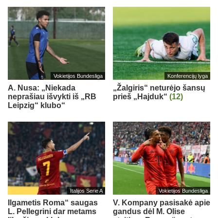
Vokietijos Bundesliga
Konferencijų lyga
A. Nusa: „Niekada
„Žalgiris“ neturėjo šansų
neprašiau išvykti iš „RB
prieš „Hajduk“
(12)
Leipzig“ klubo“
Italijos Serie A
Vokietijos Bundesliga
Ilgametis Roma“ saugas
V. Kompany pasisakė apie
L. Pellegrini dar metams
gandus dėl M. Olise