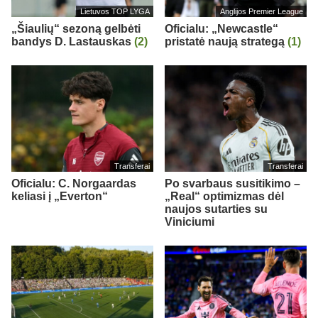
Lietuvos TOP LYGA
Anglijos Premier League
„Šiaulių“ sezoną gelbėti
Oficialu: „Newcastle“
bandys D. Lastauskas
(2)
pristatė naują strategą
(1)
Transferai
Transferai
Oficialu: C. Norgaardas
Po svarbaus susitikimo –
keliasi į „Everton“
„Real“ optimizmas dėl
naujos sutarties su
Viniciumi