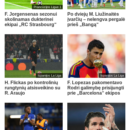
Prancūzijos Ligue 1
F. Jorgensenas sezonui
Po dviejų M. Liužinaitės
skolinamas dukterinei
įvarčių – nelengva pergalė
ekipai „RC Strasbourg“
prieš „Bangą“
Ispanijos La Liga
Ispanijos La Liga
H. Flickas po kontrolinių
F. Lopezas pakomentavo
rungtynių atsisveikino su
Rodri galimybę prisijungti
R. Araujo
prie „Barcelona“ ekipos