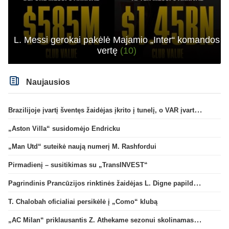
L. Messi gerokai pakėlė Majamio „Inter“ komandos
vertę
(10)
Naujausios
Brazilijoje įvartį šventęs žaidėjas įkrito į tunelį, o VAR įvartį atšaukė
„Aston Villa“ susidomėjo Endricku
„Man Utd“ suteikė naują numerį M. Rashfordui
Pirmadienį – susitikimas su „TransINVEST“
Pagrindinis Prancūzijos rinktinės žaidėjas L. Digne papildė PSG gretas
T. Chalobah oficialiai persikėlė į „Como“ klubą
„AC Milan“ priklausantis Z. Athekame sezonui skolinamas „Lyon“ ekipai