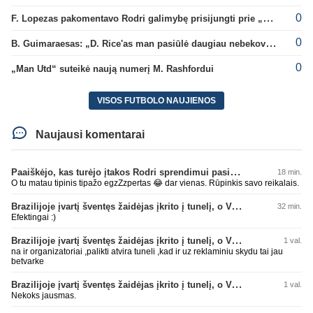
0
F. Lopezas pakomentavo Rodri galimybę prisijungti prie „Barcelona“ ekipos
0
B. Guimaraesas: „D. Rice'as man pasiūlė daugiau nebekovoti tarpusavyje“
0
„Man Utd“ suteikė naują numerį M. Rashfordui
VISOS FUTBOLO NAUJIENOS
Naujausi komentarai
Paaiškėjo, kas turėjo įtakos Rodri sprendimui pasirinkti Barselonos pusę
18 min.
O tu matau tipinis tipažo egzZzpertas 😂 dar vienas. Rūpinkis savo reikalais.
Brazilijoje įvartį šventęs žaidėjas įkrito į tunelį, o VAR įvartį atšaukė
32 min.
Efektingai :)
Brazilijoje įvartį šventęs žaidėjas įkrito į tunelį, o VAR įvartį atšaukė
1 val.
na ir organizatoriai ,palikti atvira tuneli ,kad ir uz reklaminiu skydu tai jau
betvarke
Brazilijoje įvartį šventęs žaidėjas įkrito į tunelį, o VAR įvartį atšaukė
1 val.
Nekoks jausmas.