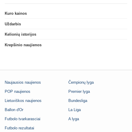
Kuro kainos
Uždarbis
Kelionių istorijos
Krepšinio naujienos
Naujausios naujienos
Čempionų lyga
POP naujienos
Premier lyga
Lietuviškos naujienos
Bundesliga
Ballon d'Or
La Liga
Futbolo tvarkarasciai
A lyga
Futbolo rezultatai