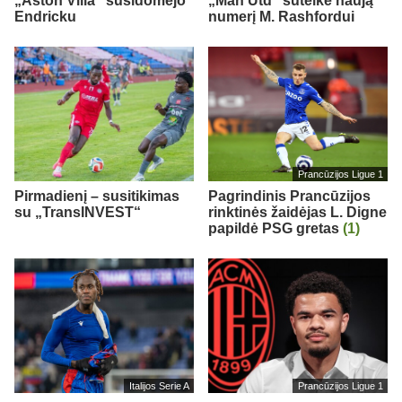
„Aston Villa“ susidomėjo
„Man Utd“ suteikė naują
Endricku
numerį M. Rashfordui
Prancūzijos Ligue 1
Pirmadienį – susitikimas
Pagrindinis Prancūzijos
su „TransINVEST“
rinktinės žaidėjas L. Digne
papildė PSG gretas
(1)
Italijos Serie A
Prancūzijos Ligue 1