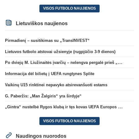
VISOS FUTBOLO NAUJIENOS
Lietuviškos naujienos
Pirmadienį – susitikimas su „TransINVEST“
Lietuvos futbolo atstovai užsienyje (rugpjūčio 3-9 dienos)
Po dviejų M. Liužinaitės įvarčių – nelengva pergalė prieš „Bangą“
Informacija dėl bilietų į UEFA rungtynes Splite
Vaikinų U15 rinktinei nepavyko atsirevanšuoti estams
G. Paberžis: „Man Žalgiris“ yra širdyje“
„Gintra“ nustelbė Rygos klubą ir tęs kovas UEFA Europos taurės atrankoje
VISOS FUTBOLO NAUJIENOS
Naudingos nuorodos