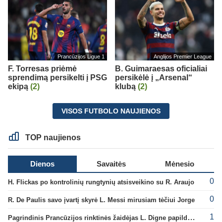
Prancūzijos Ligue 1
Anglijos Premier League
F. Torresas priėmė
B. Guimaraesas oficialiai
sprendimą persikelti į PSG
persikėlė į „Arsenal“
ekipą
(2)
klubą
(2)
VISOS FUTBOLO NAUJIENOS
TOP naujienos
Dienos
Savaitės
Mėnesio
0
H. Flickas po kontrolinių rungtynių atsisveikino su R. Araujo
0
R. De Paulis savo įvartį skyrė L. Messi mirusiam tėčiui Jorge
1
Pagrindinis Prancūzijos rinktinės žaidėjas L. Digne papildė PSG gretas