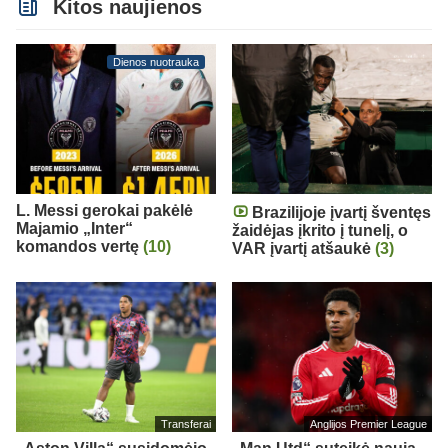
Kitos naujienos
Dienos nuotrauka
L. Messi gerokai pakėlė
Brazilijoje įvartį šventęs
Majamio „Inter“
žaidėjas įkrito į tunelį, o
komandos vertę
(10)
VAR įvartį atšaukė
(3)
Transferai
Anglijos Premier League