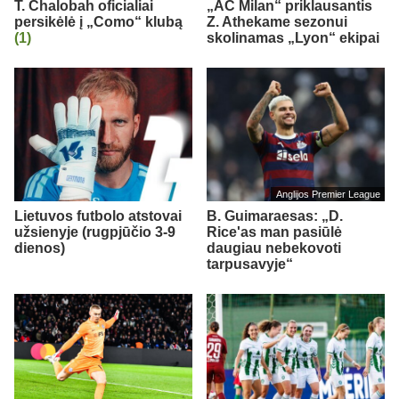
T. Chalobah oficialiai
„AC Milan“ priklausantis
persikėlė į „Como“ klubą
Z. Athekame sezonui
(1)
skolinamas „Lyon“ ekipai
Anglijos Premier League
Lietuvos futbolo atstovai
B. Guimaraesas: „D.
užsienyje (rugpjūčio 3-9
Rice'as man pasiūlė
dienos)
daugiau nebekovoti
tarpusavyje“