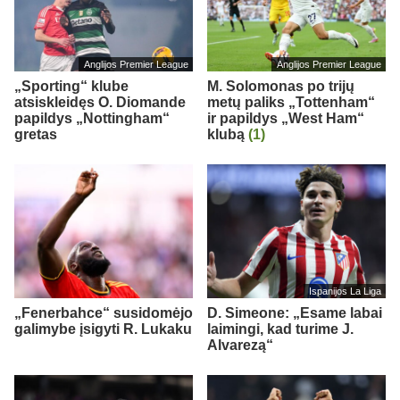
Anglijos Premier League
Anglijos Premier League
„Sporting“ klube
M. Solomonas po trijų
atsiskleidęs O. Diomande
metų paliks „Tottenham“
papildys „Nottingham“
ir papildys „West Ham“
gretas
klubą
(1)
Ispanijos La Liga
„Fenerbahce“ susidomėjo
D. Simeone: „Esame labai
galimybe įsigyti R. Lukaku
laimingi, kad turime J.
Alvarezą“