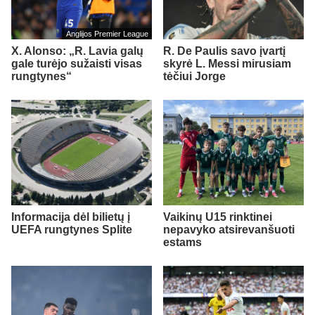
Anglijos Premier League
X. Alonso: „R. Lavia galų
R. De Paulis savo įvartį
gale turėjo sužaisti visas
skyrė L. Messi mirusiam
rungtynes“
tėčiui Jorge
Informacija dėl bilietų į
Vaikinų U15 rinktinei
UEFA rungtynes Splite
nepavyko atsirevanšuoti
estams