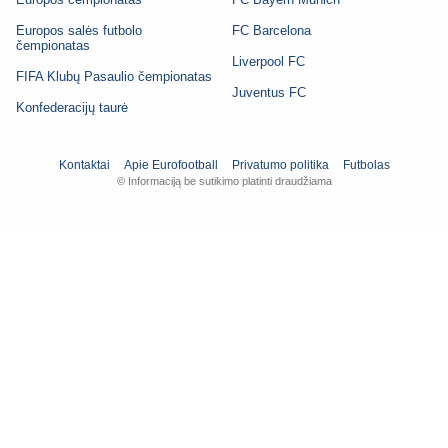
Europos salės futbolo
FC Barcelona
čempionatas
Liverpool FC
FIFA Klubų Pasaulio čempionatas
Juventus FC
Konfederacijų taurė
Kontaktai
Apie Eurofootball
Privatumo politika
Futbolas
© Informaciją be sutikimo platinti draudžiama