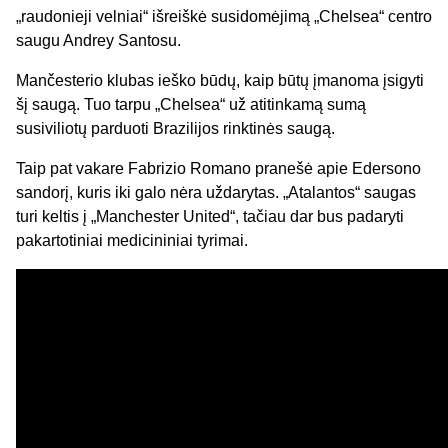
„raudonieji velniai“ išreiškė susidomėjimą „Chelsea“ centro
saugu Andrey Santosu.
Mančesterio klubas ieško būdų, kaip būtų įmanoma įsigyti
šį saugą. Tuo tarpu „Chelsea“ už atitinkamą sumą
susiviliotų parduoti Brazilijos rinktinės saugą.
Taip pat vakare Fabrizio Romano pranešė apie Edersono
sandorį, kuris iki galo nėra uždarytas. „Atalantos“ saugas
turi keltis į „Manchester United“, tačiau dar bus padaryti
pakartotiniai medicininiai tyrimai.