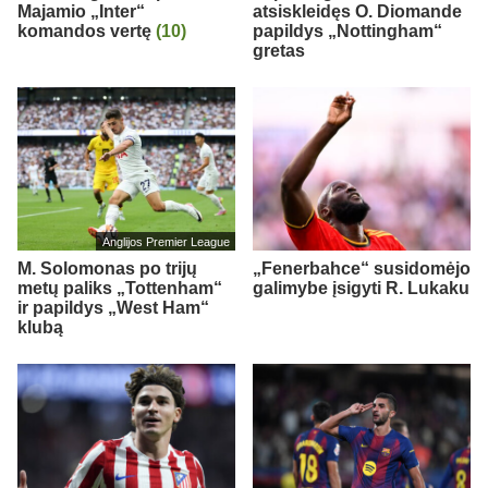
Majamio „Inter“
atsiskleidęs O. Diomande
komandos vertę
(10)
papildys „Nottingham“
gretas
Anglijos Premier League
M. Solomonas po trijų
„Fenerbahce“ susidomėjo
metų paliks „Tottenham“
galimybe įsigyti R. Lukaku
ir papildys „West Ham“
klubą