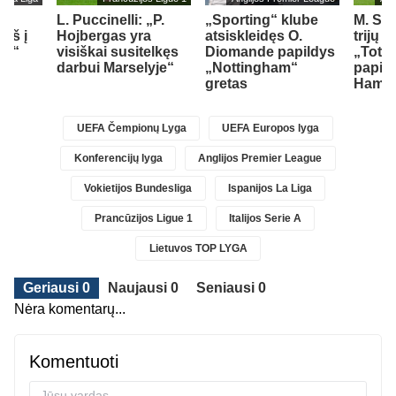
L. Puccinelli: „P.
„Sporting“ klube
M. So
įš į
Hojbergas yra
atsiskleidęs O.
trijų 
ad“
visiškai susitelkęs
Diomande papildys
„Totte
darbui Marselyje“
„Nottingham“
papil
gretas
Ham“ 
UEFA Čempionų Lyga
UEFA Europos lyga
Konferencijų lyga
Anglijos Premier League
Vokietijos Bundesliga
Ispanijos La Liga
Prancūzijos Ligue 1
Italijos Serie A
Lietuvos TOP LYGA
Geriausi 0
Naujausi 0
Seniausi 0
Nėra komentarų...
Komentuoti