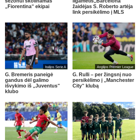
sezonui skolinamas
ilgametis„Barcelona“
„Fiorentina“ ekipai
žaidėjas S. Roberto artėja
link persikėlimo į MLS
Italijos Serie A
Anglijos Premier League
G. Bremeris paneigė
G. Rulli – per žingsnį nuo
gandus dėl galimo
persikėlimo į „Manchester
išvykimo iš „Juventus“
City“ klubą
klubo