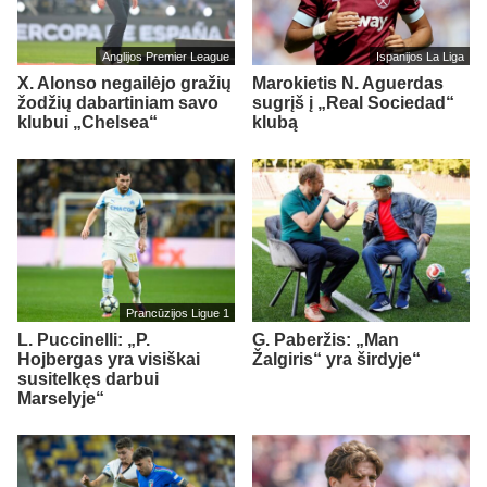
Anglijos Premier League
Ispanijos La Liga
X. Alonso negailėjo gražių
Marokietis N. Aguerdas
žodžių dabartiniam savo
sugrįš į „Real Sociedad“
klubui „Chelsea“
klubą
Prancūzijos Ligue 1
L. Puccinelli: „P.
G. Paberžis: „Man
Hojbergas yra visiškai
Žalgiris“ yra širdyje“
susitelkęs darbui
Marselyje“