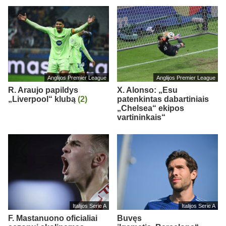
Anglijos Premier League
Anglijos Premier League
R. Araujo papildys
X. Alonso: „Esu
„Liverpool“ klubą
(2)
patenkintas dabartiniais
„Chelsea“ ekipos
vartininkais“
Italijos Serie A
Italijos Serie A
F. Mastanuono oficialiai
Buvęs