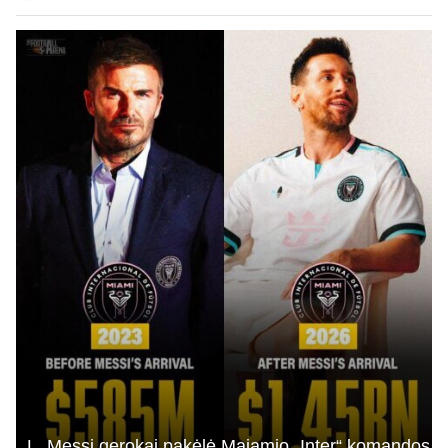
L. Messi gerokai pakėlė Majamio „Inter“ komandos