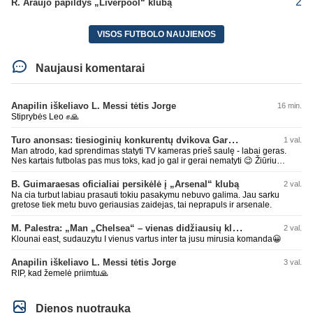
2
R. Araujo papildys „Liverpool“ klubą
VISOS FUTBOLO NAUJIENOS
Naujausi komentarai
Anapilin iškeliavo L. Messi tėtis Jorge
16 min.
Stiprybės Leo ✊🙏
Turo anonsas: tiesioginių konkurentų dvikova Gargžduose
1 val.
Man atrodo, kad sprendimas statyti TV kameras prieš saulę - labai geras.
Nes kartais futbolas pas mus toks, kad jo gal ir gerai nematyti 😉 Žiūriu
transliaciją iš DG stadiono, tai negaliu atsidžiaugt tribūnos vaizdu - tuščia,
kaip alaus butelys, kurį ką tik išmaukiau. Linkėjimai Tadui (slapyvardžiu „apie
B. Guimaraesas oficialiai persikėlė į „Arsenal“ klubą
2 val.
nieką“), kuris kiek girdėjau, įpūtė akis varvinančių transliacijų dvasią 😀
Na cia turbut labiau prasauti tokiu pasakymu nebuvo galima. Jau sarku
gretose tiek metu buvo geriausias zaidejas, tai neprapuls ir arsenale.
M. Palestra: „Man „Chelsea“ – vienas didžiausių klubų futbole“
2 val.
Klounai east, sudauzytu I vienus vartus inter ta jusu mirusia komanda😀
Anapilin iškeliavo L. Messi tėtis Jorge
3 val.
RIP, kad žemelė priimtu🙏
Dienos nuotrauka