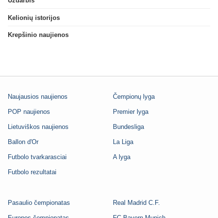
Uždarbis
Kelionių istorijos
Krepšinio naujienos
Naujausios naujienos
Čempionų lyga
POP naujienos
Premier lyga
Lietuviškos naujienos
Bundesliga
Ballon d'Or
La Liga
Futbolo tvarkarasciai
A lyga
Futbolo rezultatai
Pasaulio čempionatas
Real Madrid C.F.
Europos čempionatas
FC Bayern Munich