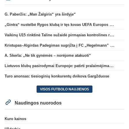
G. Paberžis: „Man Žalgiris“ yra širdyje“
„Gintra“ nustelbė Rygos klubą ir tęs kovas UEFA Europos taurės atrankoje
Vaikinų U15 rinktinė Taline sužaidė pirmąsias kontrolines rungtynes
Kristupas–Algirdas Padegimas sugrįžta į FC „Hegelmann” B sudėtį
A. Skerla: „Ne tik gynėmės – norėjome atakuoti“
Lietuvos klubų pasirodymai Europoje: patirti pralaimėjimai Kroatijos atstovams
Turo anonsas: tiesioginių konkurentų dvikova Gargžduose
VISOS FUTBOLO NAUJIENOS
Naudingos nuorodos
Kuro kainos