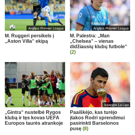
Anglijos Premier League
Anglijos Premier League
M. Ruggeri persikels į
M. Palestra: „Man
„Aston Villa“ ekipą
„Chelsea“ – vienas
didžiausių klubų futbole“
(2)
Ispanijos La Liga
„Gintra“ nustelbė Rygos
Paaiškėjo, kas turėjo
klubą ir tęs kovas UEFA
įtakos Rodri sprendimui
Europos taurės atrankoje
pasirinkti Barselonos
pusę
(8)