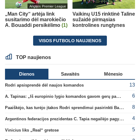
Anglijos Premier League
„Man City“ artėja link
Vaikinų U15 rinktinė Taline
susitarimo dėl marokiečio
sužaidė pirmąsias
A. Bouaddi persikėlimo
(1)
kontrolines rungtynes
VISOS FUTBOLO NAUJIENOS
TOP naujienos
Dienos
Savaitės
Mėnesio
13
Rodri apsisprendė dėl naujos komandos
6
A. Tapinas: „Iš europinio lygio komandos gavom gerų pamokų“
8
Paaiškėjo, kas turėjo įtakos Rodri sprendimui pasirinkti Barselonos pusę
4
Argentinos federacijos prezidentas C. Tapia negailėjo pagyrų G. Infantino
5
Vinicius liks „Real“ gretose