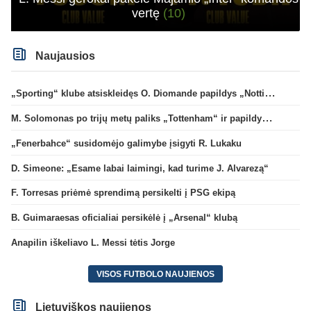
vertę
(10)
Naujausios
„Sporting“ klube atsiskleidęs O. Diomande papildys „Nottingham“ gretas
M. Solomonas po trijų metų paliks „Tottenham“ ir papildys „West Ham“ klubą
„Fenerbahce“ susidomėjo galimybe įsigyti R. Lukaku
D. Simeone: „Esame labai laimingi, kad turime J. Alvarezą“
F. Torresas priėmė sprendimą persikelti į PSG ekipą
B. Guimaraesas oficialiai persikėlė į „Arsenal“ klubą
Anapilin iškeliavo L. Messi tėtis Jorge
VISOS FUTBOLO NAUJIENOS
Lietuviškos naujienos