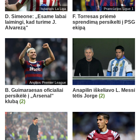
Ispanijos La Liga
Prancūzijos Ligue 1
D. Simeone: „Esame labai
F. Torresas priėmė
laimingi, kad turime J.
sprendimą persikelti į PSG
Alvarezą“
ekipą
Anglijos Premier League
B. Guimaraesas oficialiai
Anapilin iškeliavo L. Messi
persikėlė į „Arsenal“
tėtis Jorge
(2)
klubą
(2)