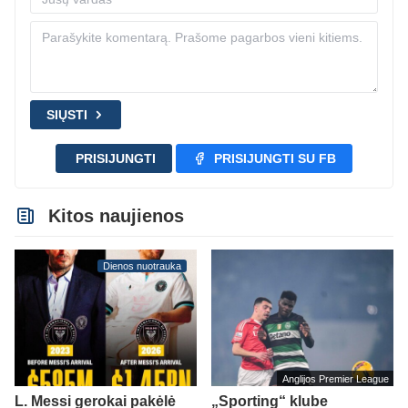
SIŲSTI
PRISIJUNGTI
PRISIJUNGTI SU FB
Kitos naujienos
Dienos nuotrauka
Anglijos Premier League
L. Messi gerokai pakėlė
„Sporting“ klube