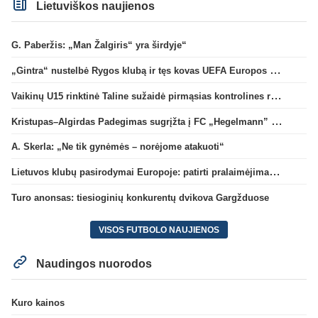
Lietuviškos naujienos
G. Paberžis: „Man Žalgiris“ yra širdyje“
„Gintra“ nustelbė Rygos klubą ir tęs kovas UEFA Europos taurės atrankoje
Vaikinų U15 rinktinė Taline sužaidė pirmąsias kontrolines rungtynes
Kristupas–Algirdas Padegimas sugrįžta į FC „Hegelmann” B sudėtį
A. Skerla: „Ne tik gynėmės – norėjome atakuoti“
Lietuvos klubų pasirodymai Europoje: patirti pralaimėjimai Kroatijos atstovams
Turo anonsas: tiesioginių konkurentų dvikova Gargžduose
VISOS FUTBOLO NAUJIENOS
Naudingos nuorodos
Kuro kainos