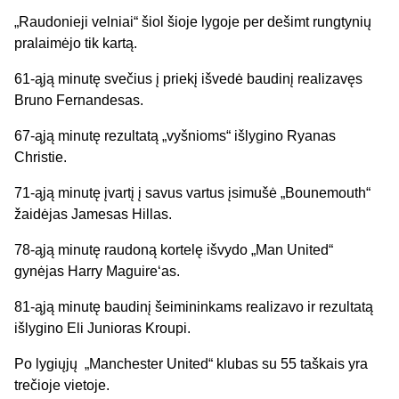
„Raudonieji velniai“ šiol šioje lygoje per dešimt rungtynių
pralaimėjo tik kartą.
61-ąją minutę svečius į priekį išvedė baudinį realizavęs
Bruno Fernandesas.
67-ąją minutę rezultatą „vyšnioms“ išlygino Ryanas
Christie.
71-ąją minutę įvartį į savus vartus įsimušė „Bounemouth“
žaidėjas Jamesas Hillas.
78-ąją minutę raudoną kortelę išvydo „Man United“
gynėjas Harry Maguire‘as.
81-ąją minutę baudinį šeimininkams realizavo ir rezultatą
išlygino Eli Junioras Kroupi.
Po lygiųjų „Manchester United“ klubas su 55 taškais yra
trečioje vietoje.