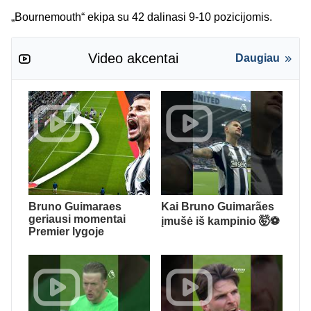
„Bournemouth“ ekipa su 42 dalinasi 9-10 pozicijomis.
Video akcentai
Daugiau
Bruno Guimaraes
Kai Bruno Guimarães
geriausi momentai
įmušė iš kampinio 🤯⚽️
Premier lygoje