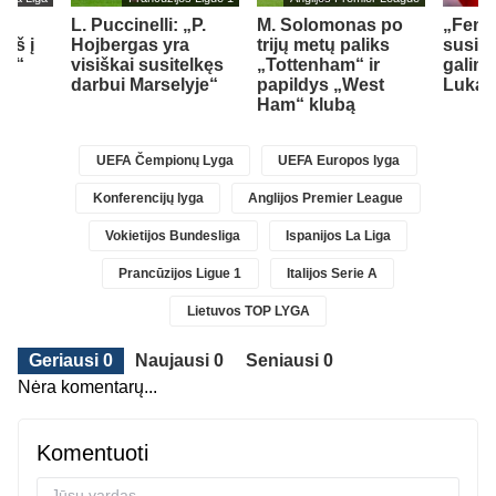
L. Puccinelli: „P.
M. Solomonas po
„Fene
įš į
Hojbergas yra
trijų metų paliks
susid
ad“
visiškai susitelkęs
„Tottenham“ ir
galimy
darbui Marselyje“
papildys „West
Lukak
Ham“ klubą
UEFA Čempionų Lyga
UEFA Europos lyga
Konferencijų lyga
Anglijos Premier League
Vokietijos Bundesliga
Ispanijos La Liga
Prancūzijos Ligue 1
Italijos Serie A
Lietuvos TOP LYGA
Geriausi 0
Naujausi 0
Seniausi 0
Nėra komentarų...
Komentuoti