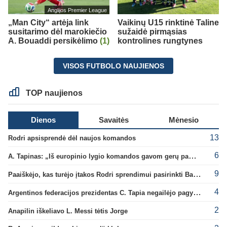
Anglijos Premier League
„Man City“ artėja link
Vaikinų U15 rinktinė Taline
susitarimo dėl marokiečio
sužaidė pirmąsias
A. Bouaddi persikėlimo
(1)
kontrolines rungtynes
VISOS FUTBOLO NAUJIENOS
TOP naujienos
Dienos
Savaitės
Mėnesio
13
Rodri apsisprendė dėl naujos komandos
6
A. Tapinas: „Iš europinio lygio komandos gavom gerų pamokų“
9
Paaiškėjo, kas turėjo įtakos Rodri sprendimui pasirinkti Barselonos pusę
4
Argentinos federacijos prezidentas C. Tapia negailėjo pagyrų G. Infantino
2
Anapilin iškeliavo L. Messi tėtis Jorge