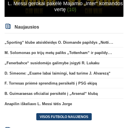
L. Messi gerokai pakėlė Majamio „Inter“ komandos
vertę
(10)
Naujausios
„Sporting“ klube atsiskleidęs O. Diomande papildys „Nottingham“ gretas
M. Solomonas po trijų metų paliks „Tottenham“ ir papildys „West Ham“ klubą
„Fenerbahce“ susidomėjo galimybe įsigyti R. Lukaku
D. Simeone: „Esame labai laimingi, kad turime J. Alvarezą“
F. Torresas priėmė sprendimą persikelti į PSG ekipą
B. Guimaraesas oficialiai persikėlė į „Arsenal“ klubą
Anapilin iškeliavo L. Messi tėtis Jorge
VISOS FUTBOLO NAUJIENOS