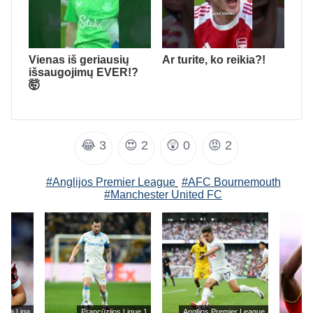
Vienas iš geriausių
Ar turite, ko reikia?!
išsaugojimų EVER!?
🤯
😂
3
😍
2
😲
0
😡
2
#Anglijos Premier League
#AFC Bournemouth
#Manchester United FC
s La Liga
Prancūzijos Ligue 1
Anglijos Premier League