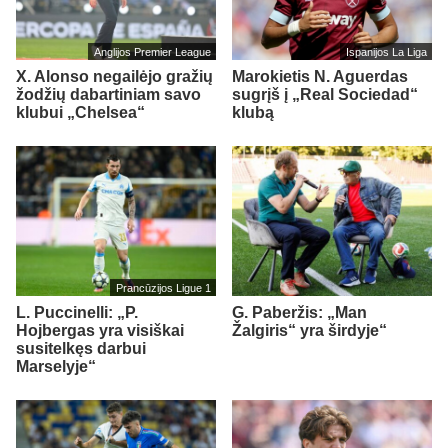
Anglijos Premier League
Ispanijos La Liga
X. Alonso negailėjo gražių
Marokietis N. Aguerdas
žodžių dabartiniam savo
sugrįš į „Real Sociedad“
klubui „Chelsea“
klubą
Prancūzijos Ligue 1
L. Puccinelli: „P.
G. Paberžis: „Man
Hojbergas yra visiškai
Žalgiris“ yra širdyje“
susitelkęs darbui
Marselyje“