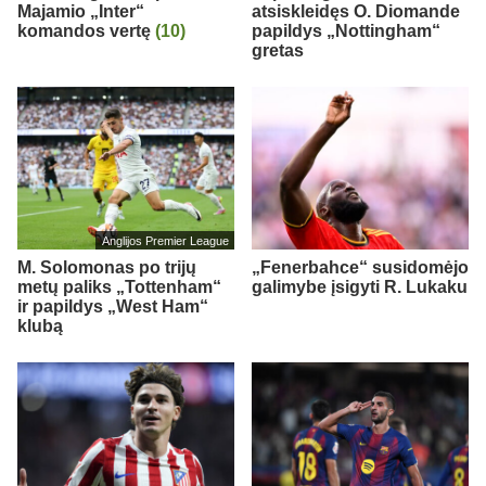
Majamio „Inter“
atsiskleidęs O. Diomande
komandos vertę
(10)
papildys „Nottingham“
gretas
Anglijos Premier League
M. Solomonas po trijų
„Fenerbahce“ susidomėjo
metų paliks „Tottenham“
galimybe įsigyti R. Lukaku
ir papildys „West Ham“
klubą