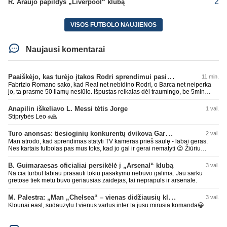
2
R. Araujo papildys „Liverpool“ klubą
VISOS FUTBOLO NAUJIENOS
Naujausi komentarai
Paaiškėjo, kas turėjo įtakos Rodri sprendimui pasirinkti Barselonos pusę
11 min.
Fabrizio Romano sako, kad Real net nebidino Rodri, o Barca net neiperka
jo, ta prasme 50 liamų nesiūlo. Išpustas reikalas dėl traumingo, be 5min
dieduko.
Anapilin iškeliavo L. Messi tėtis Jorge
1 val.
Stiprybės Leo ✊🙏
Turo anonsas: tiesioginių konkurentų dvikova Gargžduose
2 val.
Man atrodo, kad sprendimas statyti TV kameras prieš saulę - labai geras.
Nes kartais futbolas pas mus toks, kad jo gal ir gerai nematyti 😉 Žiūriu
transliaciją iš DG stadiono, tai negaliu atsidžiaugt tribūnos vaizdu - tuščia,
kaip alaus butelys, kurį ką tik išmaukiau. Linkėjimai Tadui (slapyvardžiu „apie
B. Guimaraesas oficialiai persikėlė į „Arsenal“ klubą
3 val.
nieką“), kuris kiek girdėjau, įpūtė akis varvinančių transliacijų dvasią 😀
Na cia turbut labiau prasauti tokiu pasakymu nebuvo galima. Jau sarku
gretose tiek metu buvo geriausias zaidejas, tai neprapuls ir arsenale.
M. Palestra: „Man „Chelsea“ – vienas didžiausių klubų futbole“
3 val.
Klounai east, sudauzytu I vienus vartus inter ta jusu mirusia komanda😀