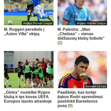
Anglijos Premier League
Anglijos Premier League
M. Ruggeri persikels į
M. Palestra: „Man
„Aston Villa“ ekipą
„Chelsea“ – vienas
didžiausių klubų futbole“
(2)
Ispanijos La Liga
„Gintra“ nustelbė Rygos
Paaiškėjo, kas turėjo
klubą ir tęs kovas UEFA
įtakos Rodri sprendimui
Europos taurės atrankoje
pasirinkti Barselonos
pusę
(9)