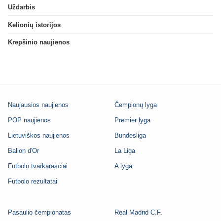
Uždarbis
Kelionių istorijos
Krepšinio naujienos
Naujausios naujienos
Čempionų lyga
POP naujienos
Premier lyga
Lietuviškos naujienos
Bundesliga
Ballon d'Or
La Liga
Futbolo tvarkarasciai
A lyga
Futbolo rezultatai
Pasaulio čempionatas
Real Madrid C.F.