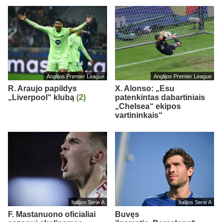
Anglijos Premier League
Anglijos Premier League
R. Araujo papildys
X. Alonso: „Esu
„Liverpool“ klubą
(2)
patenkintas dabartiniais
„Chelsea“ ekipos
vartininkais“
Italijos Serie A
Italijos Serie A
F. Mastanuono oficialiai
Buvęs