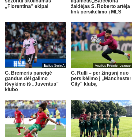
sezonui skolinamas
ilgametis„Barcelona“
„Fiorentina“ ekipai
žaidėjas S. Roberto artėja
link persikėlimo į MLS
Italijos Serie A
Anglijos Premier League
G. Bremeris paneigė
G. Rulli – per žingsnį nuo
gandus dėl galimo
persikėlimo į „Manchester
išvykimo iš „Juventus“
City“ klubą
klubo