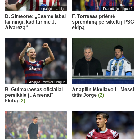
Ispanijos La Liga
Prancūzijos Ligue 1
D. Simeone: „Esame labai
F. Torresas priėmė
laimingi, kad turime J.
sprendimą persikelti į PSG
Alvarezą“
ekipą
Anglijos Premier League
B. Guimaraesas oficialiai
Anapilin iškeliavo L. Messi
persikėlė į „Arsenal“
tėtis Jorge
(2)
klubą
(2)