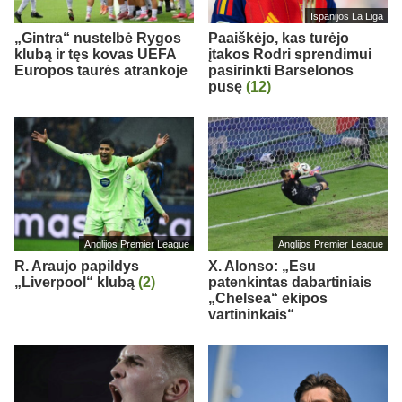
Ispanijos La Liga
„Gintra“ nustelbė Rygos
Paaiškėjo, kas turėjo
klubą ir tęs kovas UEFA
įtakos Rodri sprendimui
Europos taurės atrankoje
pasirinkti Barselonos
pusę
(12)
Anglijos Premier League
Anglijos Premier League
R. Araujo papildys
X. Alonso: „Esu
„Liverpool“ klubą
(2)
patenkintas dabartiniais
„Chelsea“ ekipos
vartininkais“