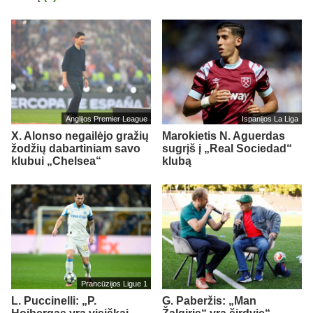
Anglijos Premier League
Ispanijos La Liga
X. Alonso negailėjo gražių
Marokietis N. Aguerdas
žodžių dabartiniam savo
sugrįš į „Real Sociedad“
klubui „Chelsea“
klubą
Prancūzijos Ligue 1
L. Puccinelli: „P.
G. Paberžis: „Man