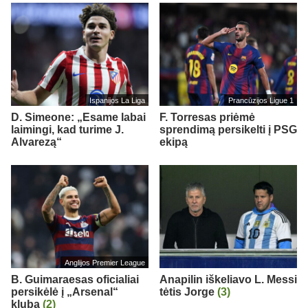
Ispanijos La Liga
Prancūzijos Ligue 1
D. Simeone: „Esame labai
F. Torresas priėmė
laimingi, kad turime J.
sprendimą persikelti į PSG
Alvarezą“
ekipą
Anglijos Premier League
B. Guimaraesas oficialiai
Anapilin iškeliavo L. Messi
persikėlė į „Arsenal“
tėtis Jorge
(3)
klubą
(2)