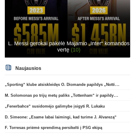
L. Messi gerokai pakėlė Majamio „Inter“ komandos
vertę
(10)
Naujausios
„Sporting“ klube atsiskleidęs O. Diomande papildys „Nottingham“ gretas
M. Solomonas po trijų metų paliks „Tottenham“ ir papildys „West Ham“ klubą
„Fenerbahce“ susidomėjo galimybe įsigyti R. Lukaku
D. Simeone: „Esame labai laimingi, kad turime J. Alvarezą“
F. Torresas priėmė sprendimą persikelti į PSG ekipą