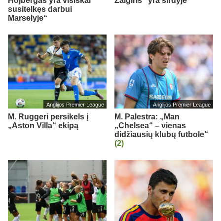
Hojbergas yra visiškai
Žalgiris“ yra širdyje“
susitelkęs darbui
Marselyje“
Anglijos Premier League
Anglijos Premier League
M. Ruggeri persikels į
M. Palestra: „Man
„Aston Villa“ ekipą
„Chelsea“ – vienas
didžiausių klubų futbole“
(2)