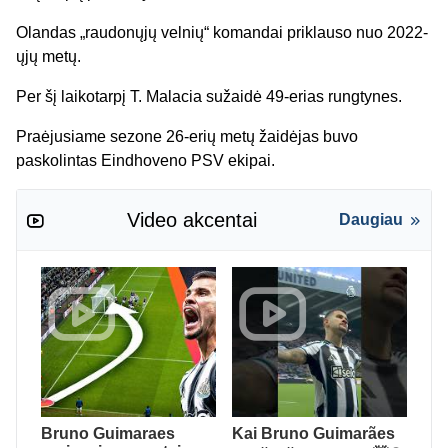
Olandas „raudonųjų velnių“ komandai priklauso nuo 2022-
ųjų metų.
Per šį laikotarpį T. Malacia sužaidė 49-erias rungtynes.
Praėjusiame sezone 26-erių metų žaidėjas buvo
paskolintas Eindhoveno PSV ekipai.
Video akcentai
Daugiau
Bruno Guimaraes
Kai Bruno Guimarães