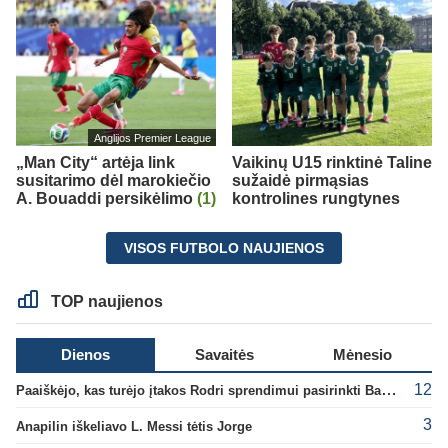
Anglijos Premier League
„Man City“ artėja link
Vaikinų U15 rinktinė Taline
susitarimo dėl marokiečio
sužaidė pirmąsias
A. Bouaddi persikėlimo
(1)
kontrolines rungtynes
VISOS FUTBOLO NAUJIENOS
TOP naujienos
Dienos
Savaitės
Mėnesio
12
Paaiškėjo, kas turėjo įtakos Rodri sprendimui pasirinkti Barselonos pusę
3
Anapilin iškeliavo L. Messi tėtis Jorge