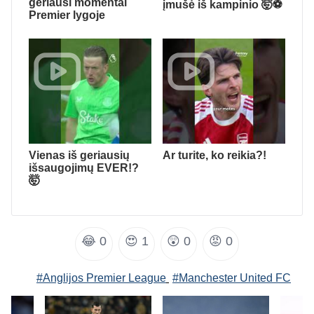
geriausi momentai
įmušė iš kampinio 🤯⚽️
Premier lygoje
Vienas iš geriausių
Ar turite, ko reikia?!
išsaugojimų EVER!?
🤯
😂
0
😍
1
😲
0
😡
0
#Anglijos Premier League
#Manchester United FC