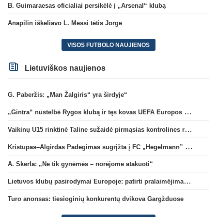
B. Guimaraesas oficialiai persikėlė į „Arsenal“ klubą
Anapilin iškeliavo L. Messi tėtis Jorge
VISOS FUTBOLO NAUJIENOS
Lietuviškos naujienos
G. Paberžis: „Man Žalgiris“ yra širdyje“
„Gintra“ nustelbė Rygos klubą ir tęs kovas UEFA Europos taurės atrankoje
Vaikinų U15 rinktinė Taline sužaidė pirmąsias kontrolines rungtynes
Kristupas–Algirdas Padegimas sugrįžta į FC „Hegelmann” B sudėtį
A. Skerla: „Ne tik gynėmės – norėjome atakuoti“
Lietuvos klubų pasirodymai Europoje: patirti pralaimėjimai Kroatijos atstovams
Turo anonsas: tiesioginių konkurentų dvikova Gargžduose