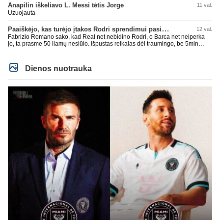
Super
Anapilin iškeliavo L. Messi tėtis Jorge
11 val.
Uzuojauta
Paaiškėjo, kas turėjo įtakos Rodri sprendimui pasirinkti Barselonos pusę
12 val.
Fabrizio Romano sako, kad Real net nebidino Rodri, o Barca net neiperka
jo, ta prasme 50 liamų nesiūlo. Išpustas reikalas dėl traumingo, be 5min
dieduko.
Dienos nuotrauka