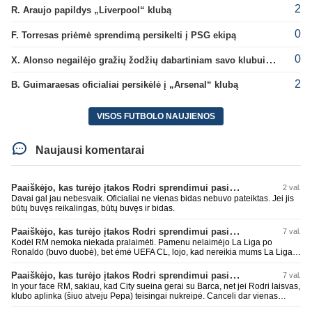
2
R. Araujo papildys „Liverpool“ klubą
0
F. Torresas priėmė sprendimą persikelti į PSG ekipą
0
X. Alonso negailėjo gražių žodžių dabartiniam savo klubui „Chelsea“
2
B. Guimaraesas oficialiai persikėlė į „Arsenal“ klubą
VISOS FUTBOLO NAUJIENOS
Naujausi komentarai
Paaiškėjo, kas turėjo įtakos Rodri sprendimui pasirinkti Barselonos pusę
2 val.
Davai gal jau nebesvaik. Oficialiai ne vienas bidas nebuvo pateiktas. Jei jis
būtų buvęs reikalingas, būtų buvęs ir bidas.
Paaiškėjo, kas turėjo įtakos Rodri sprendimui pasirinkti Barselonos pusę
7 val.
Kodėl RM nemoka niekada pralaimėti. Pamenu nelaimėjo La Liga po
Ronaldo (buvo duobė), bet ėmė UEFA CL, lojo, kad nereikia mums La Liga,
kaip n metų nepasisekė laimėti dar tada Benzema lyg užmetė, kad nori
laimėti La Liga. Dabar vėl gavo nuo Barcos ir Rodri ateina ne pas juos, vėl
Paaiškėjo, kas turėjo įtakos Rodri sprendimui pasirinkti Barselonos pusę
7 val.
nereikia mums jo, senas ir t.t. Gal davai vyriškai priimkit tuos pralaimėjimus
In your face RM, sakiau, kad City sueina gerai su Barca, net jei Rodri laisvas,
be kvailų nereikia, nenorim ir t.t.
klubo aplinka (šiuo atveju Pepa) teisingai nukreipė. Canceli dar vienas
buves Rodri bendraklubis, bus įdomus sezonas. Abu apsipirko neblogai.