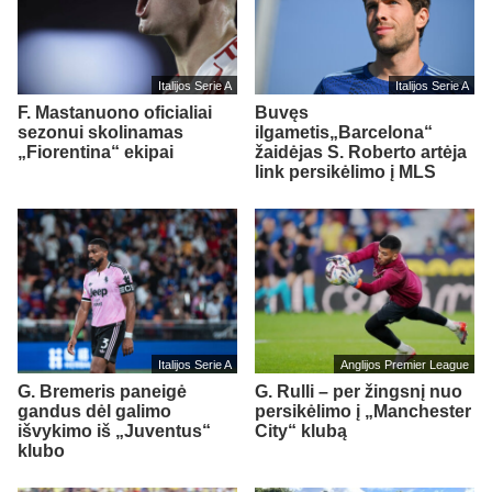
Italijos Serie A
Italijos Serie A
F. Mastanuono oficialiai
Buvęs
sezonui skolinamas
ilgametis„Barcelona“
„Fiorentina“ ekipai
žaidėjas S. Roberto artėja
link persikėlimo į MLS
Italijos Serie A
Anglijos Premier League
G. Bremeris paneigė
G. Rulli – per žingsnį nuo
gandus dėl galimo
persikėlimo į „Manchester
išvykimo iš „Juventus“
City“ klubą
klubo