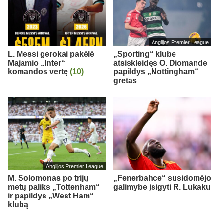
Anglijos Premier League
L. Messi gerokai pakėlė
„Sporting“ klube
Majamio „Inter“
atsiskleidęs O. Diomande
komandos vertę
(10)
papildys „Nottingham“
gretas
Anglijos Premier League
M. Solomonas po trijų
„Fenerbahce“ susidomėjo
metų paliks „Tottenham“
galimybe įsigyti R. Lukaku
ir papildys „West Ham“
klubą