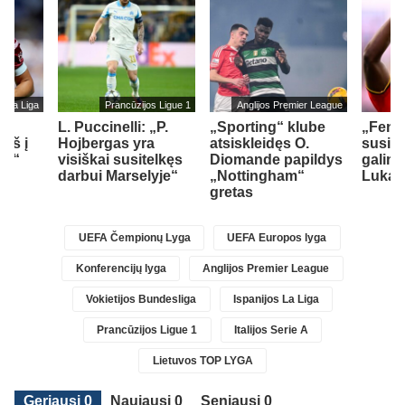
s La Liga
Prancūzijos Ligue 1
Anglijos Premier League
L. Puccinelli: „P.
„Sporting“ klube
„Fene
įš į
Hojbergas yra
atsiskleidęs O.
susid
ad“
visiškai susitelkęs
Diomande papildys
galimy
darbui Marselyje“
„Nottingham“
Lukak
gretas
UEFA Čempionų Lyga
UEFA Europos lyga
Konferencijų lyga
Anglijos Premier League
Vokietijos Bundesliga
Ispanijos La Liga
Prancūzijos Ligue 1
Italijos Serie A
Lietuvos TOP LYGA
Geriausi 0
Naujausi 0
Seniausi 0