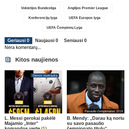
Vokietijos Bundesliga
Anglijos Premier League
Konferencijų lyga
UEFA Europos lyga
UEFA Čempionų Lyga
Geriausi 0
Naujausi 0
Seniausi 0
Nėra komentarų...
Kitos naujienos
Dienos nuotrauka
Pasaulio čempionatas 2018
L. Messi gerokai pakėlė
B. Mendy: „Darau ką noriu
Majamio „Inter“
su savo pasaulio
komandos vertę
(1)
čempionato titulu“