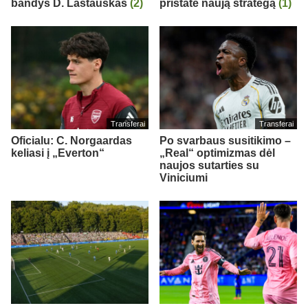
bandys D. Lastauskas
(2)
pristatė naują strategą
(1)
Transferai
Transferai
Oficialu: C. Norgaardas
Po svarbaus susitikimo –
keliasi į „Everton“
„Real“ optimizmas dėl
naujos sutarties su
Viniciumi