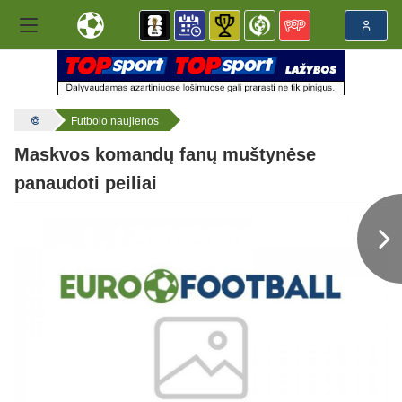
Futbolo naujienos
Maskvos komandų fanų muštynėse
panaudoti peiliai