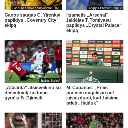
Pasaulio futbolo čempionatas 2026
Anglijos Premier League
Ganos saugas C. Yirenkyi
Ilgametis „Arsenal“
papildys „Coventry City“
žaidėjas T. Tomiyasu
ekipą
papildys „Crystal Palace“
ekipą
Italijos Serie A
„Atalanta“ atsisveikino su
M. Capanas: „Prieš
dešimtmetį žaidusiu
pusmetį negalėjau net
gynėju B. Djimsiti
įsivaizduoti, kad žaisime
prieš „Hajduk“