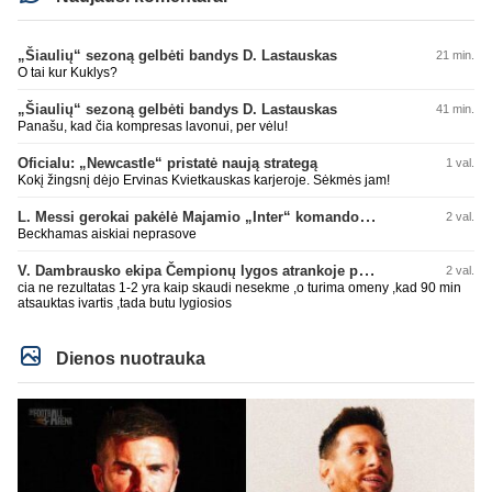
„Šiaulių“ sezoną gelbėti bandys D. Lastauskas
21 min.
O tai kur Kuklys?
„Šiaulių“ sezoną gelbėti bandys D. Lastauskas
41 min.
Panašu, kad čia kompresas lavonui, per vėlu!
Oficialu: „Newcastle“ pristatė naują strategą
1 val.
Kokį žingsnį dėjo Ervinas Kvietkauskas karjeroje. Sėkmės jam!
L. Messi gerokai pakėlė Majamio „Inter“ komandos vertę
2 val.
Beckhamas aiskiai neprasove
V. Dambrausko ekipa Čempionų lygos atrankoje patyrė skaudžią nesėkmę
2 val.
cia ne rezultatas 1-2 yra kaip skaudi nesekme ,o turima omeny ,kad 90 min
atsauktas ivartis ,tada butu lygiosios
Dienos nuotrauka