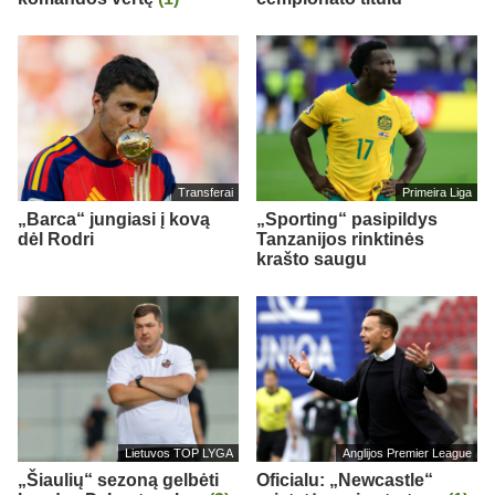
Transferai
Primeira Liga
„Barca“ jungiasi į kovą
„Sporting“ pasipildys
dėl Rodri
Tanzanijos rinktinės
krašto saugu
Lietuvos TOP LYGA
Anglijos Premier League
„Šiaulių“ sezoną gelbėti
Oficialu: „Newcastle“