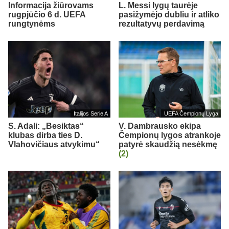
Informacija žiūrovams
L. Messi lygų taurėje
rugpjūčio 6 d. UEFA
pasižymėjo dubliu ir atliko
rungtynėms
rezultatyvų perdavimą
Italijos Serie A
UEFA Čempionų Lyga
S. Adali: „Besiktas“
V. Dambrausko ekipa
klubas dirba ties D.
Čempionų lygos atrankoje
Vlahovičiaus atvykimu“
patyrė skaudžią nesėkmę
(2)