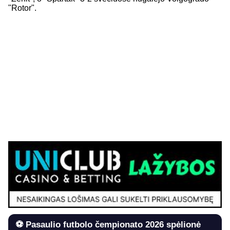
"Rotor".
⚽ Pasaulio futbolo čempionato 2026 spėlionė