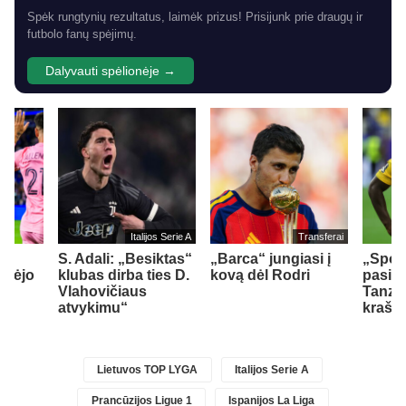
Spėk rungtynių rezultatus, laimėk prizus! Prisijunk prie draugų ir
futbolo fanų spėjimų.
Dalyvauti spėlionėje →
Italijos Serie A
Transferai
S. Adali: „Besiktas“
„Barca“ jungiasi į
„Spor
ymėjo
klubas dirba ties D.
kovą dėl Rodri
pasipi
o
Vlahovičiaus
Tanzan
atvykimu“
krašt
Lietuvos TOP LYGA
Italijos Serie A
Prancūzijos Ligue 1
Ispanijos La Liga