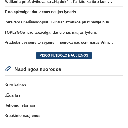
A. Skerla prieš dvikovą su „Hajduk“: „Tai kito kalibro komanda“
Turo apžvalga: dar vienas naujas lyderis
Persvaros neišsaugojusi „Gintra“ atrankos pusfinalyje nusileido Škotijos čempionėms
TOPLYGOS turo apžvalga: dar vienas naujas lyderis
Pradedantiesiems teisėjams – nemokamas seminaras Vilniuje šį penktadienį
VISOS FUTBOLO NAUJIENOS
Naudingos nuorodos
Kuro kainos
Uždarbis
Kelionių istorijos
Krepšinio naujienos