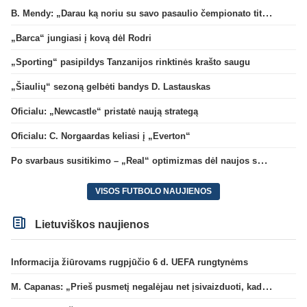
B. Mendy: „Darau ką noriu su savo pasaulio čempionato titulu“
„Barca“ jungiasi į kovą dėl Rodri
„Sporting“ pasipildys Tanzanijos rinktinės krašto saugu
„Šiaulių“ sezoną gelbėti bandys D. Lastauskas
Oficialu: „Newcastle“ pristatė naują strategą
Oficialu: C. Norgaardas keliasi į „Everton“
Po svarbaus susitikimo – „Real“ optimizmas dėl naujos sutarties su Viniciumi
VISOS FUTBOLO NAUJIENOS
Lietuviškos naujienos
Informacija žiūrovams rugpjūčio 6 d. UEFA rungtynėms
M. Capanas: „Prieš pusmetį negalėjau net įsivaizduoti, kad žaisime prieš „Hajduk“