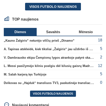
VISOS FUTBOLO NAUJIENOS
TOP naujienos
Dienos
Savaitės
Mėnesio
18
„Kauno Žalgiris“ neturėjo vilčių prieš „Dinamo“
5
A. Tapinas atskleidė, kiek tiksliai „Žalgiris“ jau uždirbo iš UEFA premijų
2
V. Dambrausko ekipa Čempionų lygos atrankoje patyrė skaudžią nesėkmę
12
L. Messi pasižymėjo kilniu poelgiu dėl kilusių gaisrų Madride
5
M. Salah karjerą tęs Turkijoje
0
Dvikovas su „Hajduk“ transliuos TV3, paskutinėje transliacijoje – nauji rekordai
VISOS FUTBOLO NAUJIENOS
Naujausi komentarai