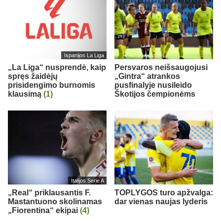
Ispanijos La Liga
„La Liga“ nusprendė, kaip
Persvaros neišsaugojusi
spręs žaidėjų
„Gintra“ atrankos
prisidengimo burnomis
pusfinalyje nusileido
klausimą
(1)
Škotijos čempionėms
Italijos Serie A
„Real“ priklausantis F.
TOPLYGOS turo apžvalga:
Mastantuono skolinamas
dar vienas naujas lyderis
„Fiorentina“ ekipai
(4)