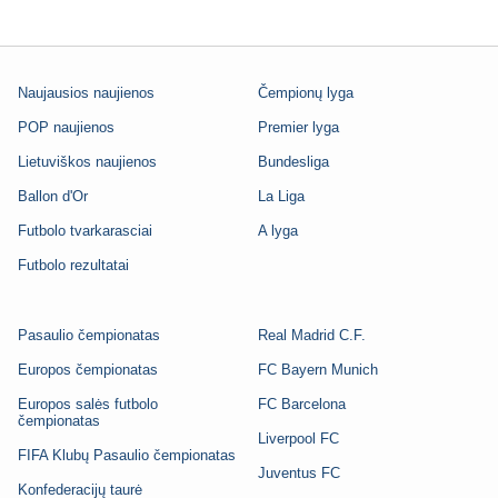
Naujausios naujienos
Čempionų lyga
POP naujienos
Premier lyga
Lietuviškos naujienos
Bundesliga
Ballon d'Or
La Liga
Futbolo tvarkarasciai
A lyga
Futbolo rezultatai
Pasaulio čempionatas
Real Madrid C.F.
Europos čempionatas
FC Bayern Munich
Europos salės futbolo
FC Barcelona
čempionatas
Liverpool FC
FIFA Klubų Pasaulio čempionatas
Juventus FC
Konfederacijų taurė