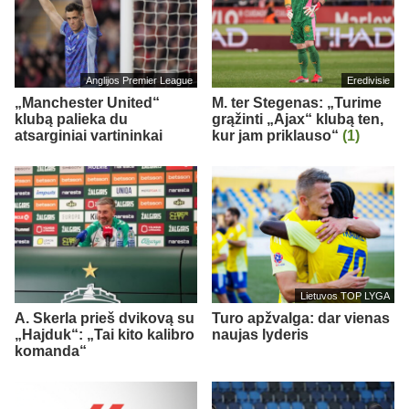
Anglijos Premier League
Eredivisie
„Manchester United“
M. ter Stegenas: „Turime
klubą palieka du
grąžinti „Ajax“ klubą ten,
atsarginiai vartininkai
kur jam priklauso“
(1)
Lietuvos TOP LYGA
A. Skerla prieš dvikovą su
Turo apžvalga: dar vienas
„Hajduk“: „Tai kito kalibro
naujas lyderis
komanda“