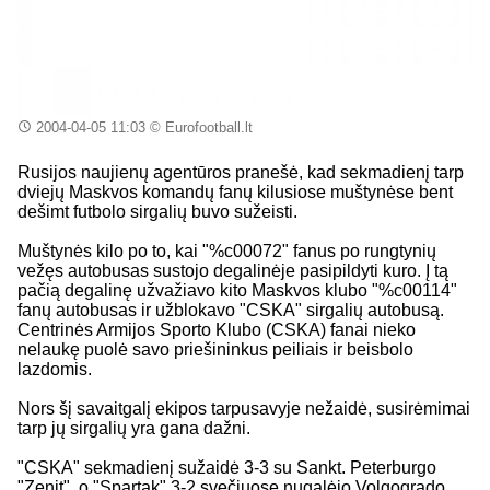
2004-04-05 11:03
© Eurofootball.lt
Rusijos naujienų agentūros pranešė, kad sekmadienį tarp
dviejų Maskvos komandų fanų kilusiose muštynėse bent
dešimt futbolo sirgalių buvo sužeisti.
Muštynės kilo po to, kai "%c00072" fanus po rungtynių
vežęs autobusas sustojo degalinėje pasipildyti kuro. Į tą
pačią degalinę užvažiavo kito Maskvos klubo "%c00114"
fanų autobusas ir užblokavo "CSKA" sirgalių autobusą.
Centrinės Armijos Sporto Klubo (CSKA) fanai nieko
nelaukę puolė savo priešininkus peiliais ir beisbolo
lazdomis.
Nors šį savaitgalį ekipos tarpusavyje nežaidė, susirėmimai
tarp jų sirgalių yra gana dažni.
"CSKA" sekmadienį sužaidė 3-3 su Sankt. Peterburgo
"Zenit", o "Spartak" 3-2 svečiuose nugalėjo Volgogrado