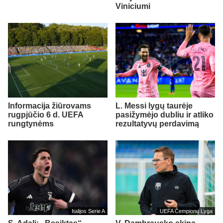
Viniciumi
Informacija žiūrovams
L. Messi lygų taurėje
rugpjūčio 6 d. UEFA
pasižymėjo dubliu ir atliko
rungtynėms
rezultatyvų perdavimą
Italijos Serie A
UEFA Čempionų Lyga