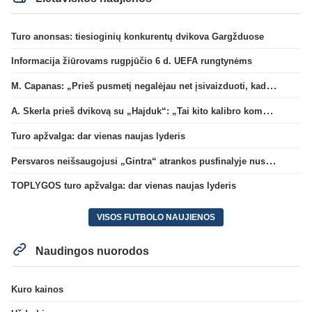
Turo anonsas: tiesioginių konkurentų dvikova Gargžduose
Informacija žiūrovams rugpjūčio 6 d. UEFA rungtynėms
M. Capanas: „Prieš pusmetį negalėjau net įsivaizduoti, kad žaisime prieš „Hajduk“
A. Skerla prieš dvikovą su „Hajduk“: „Tai kito kalibro komanda“
Turo apžvalga: dar vienas naujas lyderis
Persvaros neišsaugojusi „Gintra“ atrankos pusfinalyje nusileido Škotijos čempionėms
TOPLYGOS turo apžvalga: dar vienas naujas lyderis
VISOS FUTBOLO NAUJIENOS
Naudingos nuorodos
Kuro kainos