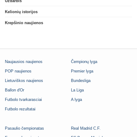
Uždarbis
Kelionių istorijos
Krepšinio naujienos
Naujausios naujienos
Čempionų lyga
POP naujienos
Premier lyga
Lietuviškos naujienos
Bundesliga
Ballon d'Or
La Liga
Futbolo tvarkarasciai
A lyga
Futbolo rezultatai
Pasaulio čempionatas
Real Madrid C.F.