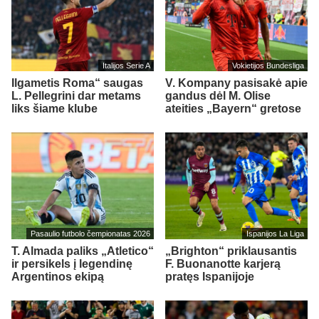
Italijos Serie A
Vokietijos Bundesliga
Ilgametis Roma“ saugas
V. Kompany pasisakė apie
L. Pellegrini dar metams
gandus dėl M. Olise
liks šiame klube
ateities „Bayern“ gretose
Pasaulio futbolo čempionatas 2026
Ispanijos La Liga
T. Almada paliks „Atletico“
„Brighton“ priklausantis
ir persikels į legendinę
F. Buonanotte karjerą
Argentinos ekipą
pratęs Ispanijoje