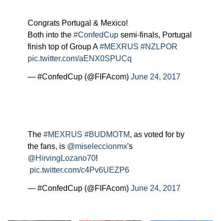
Congrats Portugal & Mexico!
Both into the
#ConfedCup
semi-finals, Portugal
finish top of Group A
#MEXRUS
#NZLPOR
pic.twitter.com/aENX0SPUCq
— #ConfedCup (@FIFAcom)
June 24, 2017
The
#MEXRUS
#BUDMOTM
, as voted for by
the fans, is
@miseleccionmx
's
@HirvingLozano70
!
pic.twitter.com/c4Pv6UEZP6
— #ConfedCup (@FIFAcom)
June 24, 2017