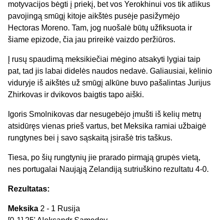
motyvacijos bėgti į priekį, bet vos Yerokhinui vos tik atlikus
pavojingą smūgį kitoje aikštės pusėje pasižymėjo
Hectoras Moreno. Tam, jog nuošalė būtų užfiksuota ir
šiame epizode, čia jau prireikė vaizdo peržiūros.
Į rusų spaudimą meksikiečiai mėgino atsakyti lygiai taip
pat, tad jis labai didelės naudos nedavė. Galiausiai, kėlinio
viduryje iš aikštės už smūgį alkūne buvo pašalintas Jurijus
Zhirkovas ir dvikovos baigtis tapo aiški.
Igoris Smolnikovas dar nesugebėjo įmušti iš kelių metrų
atsidūręs vienas prieš vartus, bet Meksika ramiai užbaigė
rungtynes bei į savo sąskaitą įsirašė tris taškus.
Tiesa, po šių rungtynių jie prarado pirmąją grupės vietą,
nes portugalai Naująją Zelandiją sutriuškino rezultatu 4-0.
Rezultatas:
Meksika
2 - 1 Rusija