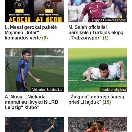
Anglijos Premier League
L. Messi gerokai pakėlė
M. Salah oficialiai
Majamio „Inter“
persikėlė į Turkijos ekipą
komandos vertę
(8)
„Trabzonspor“
(1)
Vokietijos Bundesliga
Konferencijų lyga
A. Nusa: „Niekada
„Žalgiris“ neturėjo šansų
neprašiau išvykti iš „RB
prieš „Hajduk“
(15)
Leipzig“ klubo“