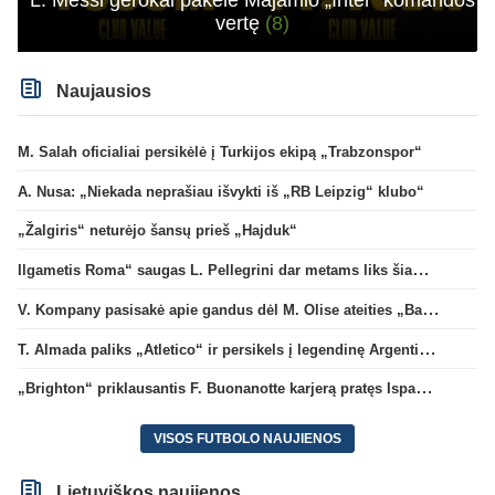
vertę
(8)
Naujausios
M. Salah oficialiai persikėlė į Turkijos ekipą „Trabzonspor“
A. Nusa: „Niekada neprašiau išvykti iš „RB Leipzig“ klubo“
„Žalgiris“ neturėjo šansų prieš „Hajduk“
Ilgametis Roma“ saugas L. Pellegrini dar metams liks šiame klube
V. Kompany pasisakė apie gandus dėl M. Olise ateities „Bayern“ gretose
T. Almada paliks „Atletico“ ir persikels į legendinę Argentinos ekipą
„Brighton“ priklausantis F. Buonanotte karjerą pratęs Ispanijoje
VISOS FUTBOLO NAUJIENOS
Lietuviškos naujienos