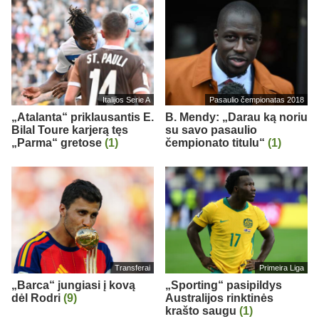
Italijos Serie A
Pasaulio čempionatas 2018
„Atalanta“ priklausantis E.
B. Mendy: „Darau ką noriu
Bilal Toure karjerą tęs
su savo pasaulio
„Parma“ gretose
(1)
čempionato titulu“
(1)
Transferai
Primeira Liga
„Barca“ jungiasi į kovą
„Sporting“ pasipildys
dėl Rodri
(9)
Australijos rinktinės
krašto saugu
(1)