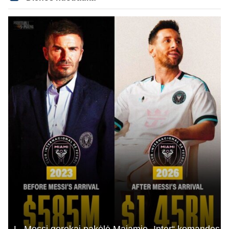
besivaipanciu itamet Konfu lygoje 20 tukst. stadione...jei makleriui tapinui
neatsibos sitas projektas
L. Messi gerokai pakėlė Majamio „Inter“ komandos