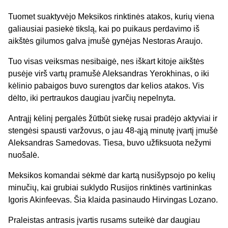
Tuomet suaktyvėjo Meksikos rinktinės atakos, kurių viena
galiausiai pasiekė tikslą, kai po puikaus perdavimo iš
aikštės gilumos galva įmušė gynėjas Nestoras Araujo.
Tuo visas veiksmas nesibaigė, nes iškart kitoje aikštės
pusėje virš vartų pramušė Aleksandras Yerokhinas, o iki
kėlinio pabaigos buvo surengtos dar kelios atakos. Vis
dėlto, iki pertraukos daugiau įvarčių nepelnyta.
Antrąjį kėlinį pergalės žūtbūt siekę rusai pradėjo aktyviai ir
stengėsi spausti varžovus, o jau 48-ąją minutę įvartį įmušė
Aleksandras Samedovas. Tiesa, buvo užfiksuota nežymi
nuošalė.
Meksikos komandai sėkmė dar kartą nusišypsojo po kelių
minučių, kai grubiai suklydo Rusijos rinktinės vartininkas
Igoris Akinfeevas. Šia klaida pasinaudo Hirvingas Lozano.
Praleistas antrasis įvartis rusams suteikė dar daugiau