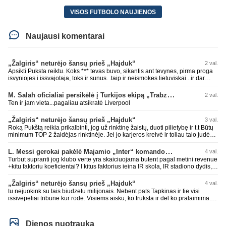
VISOS FUTBOLO NAUJIENOS
Naujausi komentarai
„Žalgiris“ neturėjo šansų prieš „Hajduk“
2 val.
Apsikti Puksta reiktu. Koks *** tevas buvo, sikantis ant tevynes, pirma proga
isvyniojes i issvajotaja, toks ir sunus. .taip ir neismokes lietuviskai...ir dar
pasimaives pries ziurovus po golo...aciu, ne...nebent vertybiu neturintis
laurynas ikalbins
M. Salah oficialiai persikėlė į Turkijos ekipą „Trabzonspor“
2 val.
Ten ir jam vieta...pagaliau atsikratė Liverpool
„Žalgiris“ neturėjo šansų prieš „Hajduk“
3 val.
Roką Pukštą reikia prikalbinti, jog už rinktinę žaistų, duoti pilietybę ir t.t Būtų
minimum TOP 2 žaidėjas rinktinėje. Jei jo karjeros kreivė ir toliau taio judės,
bus per vėlu po to, nes JAV ji pasikvies žaisti.
L. Messi gerokai pakėlė Majamio „Inter“ komandos vertę
4 val.
Turbut supranti jog klubo verte yra skaiciuojama butent pagal metini revenue
+kitu faktoriu koeficientai? I kitus faktorius ieina IR skola, IR stadiono dydis,
IR lygos populiarumas, IR dar eile kitu dalyku. O tavo pamineta Barca kuo
puikiausiai sugeneravo rekordini 1.1B revenue, kas stipriai prisidejo prie
„Žalgiris“ neturėjo šansų prieš „Hajduk“
4 val.
milzinisko klubo vertes suoli siemet. Be to, tie 200 pamineti cia yra visiskai
tu nejuokink su tais biudzetu milijonais. Nebent pats Tapkinas ir tie visi
on-point, jeigu jau musu mylimas D. prasneko apie klubo vertes kelima, arba
issivepeliai tribune kur rode. Visiems aisku, ko truksta ir del ko pralaimima.
CR atveju - numusima.
tas pats ir su kavianskais. Bet nenorim pripazint, kad net jei neturim
ziniasklaidos, kuri isanalizuoti po pirsteli, ko kam truksta, tai nei kalnietis nei
kasperunas nesusigaudys. Aciu, mercys, lauksim wilno grietineles
Dienos nuotrauka