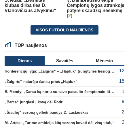
S. Adali: „Besiktas“
V. Dambrausko ekipa
klubas dirba ties D.
Čempionų lygos atrankoje
Vlahovičiaus atvykimu“
patyrė skaudžią nesėkmę
(2)
VISOS FUTBOLO NAUJIENOS
TOP naujienos
Dienos
Savaitės
Mėnesio
12
Konferencijų lyga: „Žalgiris“ – „Hajduk“ (rungtynės tiesiogiai)
15
„Žalgiris“ neturėjo šansų prieš „Hajduk“
1
B. Mendy: „Darau ką noriu su savo pasaulio čempionato titulu“
9
„Barca“ jungiasi į kovą dėl Rodri
2
„Šiaulių“ sezoną gelbėti bandys D. Lastauskas
2
M. Arteta: „Turime ambiciją kitą sezoną kovoti dėl visų titulų“