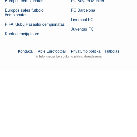
Europos čempionatas
FC Bayern Munich
Europos salės futbolo
FC Barcelona
čempionatas
Liverpool FC
FIFA Klubų Pasaulio čempionatas
Juventus FC
Konfederacijų taurė
Kontaktai
Apie Eurofootball
Privatumo politika
Futbolas
© Informaciją be sutikimo platinti draudžiama