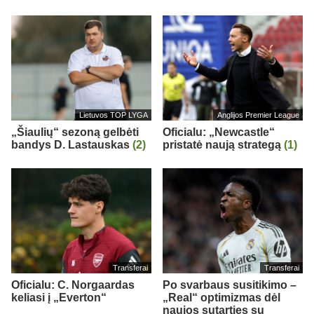
Lietuvos TOP LYGA
Anglijos Premier League
„Šiaulių“ sezoną gelbėti
Oficialu: „Newcastle“
bandys D. Lastauskas
(2)
pristatė naują strategą
(1)
Transferai
Transferai
Oficialu: C. Norgaardas
Po svarbaus susitikimo –
keliasi į „Everton“
„Real“ optimizmas dėl
naujos sutarties su