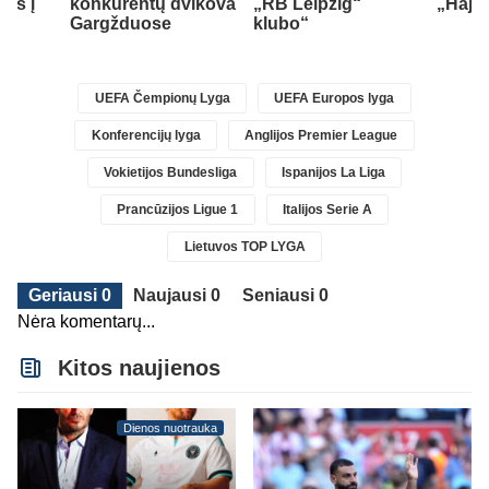
els į
konkurentų dvikova
„RB Leipzig“
„Hajd
ą
Gargžduose
klubo“
UEFA Čempionų Lyga
UEFA Europos lyga
Konferencijų lyga
Anglijos Premier League
Vokietijos Bundesliga
Ispanijos La Liga
Prancūzijos Ligue 1
Italijos Serie A
Lietuvos TOP LYGA
Geriausi 0
Naujausi 0
Seniausi 0
Nėra komentarų...
Kitos naujienos
Dienos nuotrauka