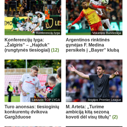
Konferencijų lyga
Vokietijos Bundesliga
Konferencijų lyga:
Argentinos rinktinės
„Žalgiris“ – „Hajduk“
gynėjas F. Medina
(rungtynės tiesiogiai)
(12)
persikels į „Bayer“ klubą
Lietuvos TOP LYGA
Anglijos Premier League
Turo anonsas: tiesioginių
M. Arteta: „Turime
konkurentų dvikova
ambiciją kitą sezoną
Gargžduose
kovoti dėl visų titulų“
(2)