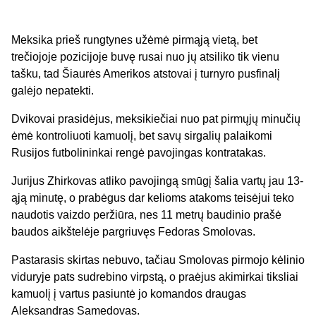
Meksika prieš rungtynes užėmė pirmąją vietą, bet
trečiojoje pozicijoje buvę rusai nuo jų atsiliko tik vienu
tašku, tad Šiaurės Amerikos atstovai į turnyro pusfinalį
galėjo nepatekti.
Dvikovai prasidėjus, meksikiečiai nuo pat pirmųjų minučių
ėmė kontroliuoti kamuolį, bet savų sirgalių palaikomi
Rusijos futbolininkai rengė pavojingas kontratakas.
Jurijus Zhirkovas atliko pavojingą smūgį šalia vartų jau 13-
ąją minutę, o prabėgus dar kelioms atakoms teisėjui teko
naudotis vaizdo peržiūra, nes 11 metrų baudinio prašė
baudos aikštelėje pargriuvęs Fedoras Smolovas.
Pastarasis skirtas nebuvo, tačiau Smolovas pirmojo kėlinio
viduryje pats sudrebino virpstą, o praėjus akimirkai tiksliai
kamuolį į vartus pasiuntė jo komandos draugas
Aleksandras Samedovas.